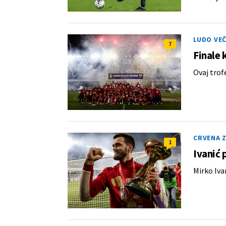
LUDO VE
7
Finale 
Ovaj trof
CRVENA 
1
Ivanić 
Mirko Ivan