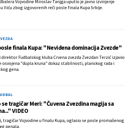
dbalera Vojvodine Miroslav Tanjga uputio je javno izvinjenje
lu Iliću zbog izgovorenih reči posle finala Kupa Srbije.
ZVEZDA
posle finala Kupa: "Neviđena dominacija Zvezde"
 direktor Fudbalskog kluba Crvena zvezda Zvezdan Terzić izjavio
je osvojena "dupla kruna" dokaz stabilnosti, planskog rada i
kog gena.
FUDBAL
 se tragičar Meri: "Čuvena Zvezdina magija sa
a..." VIDEO
, tragičar Vojvodine u finalu Kupa, oglasio se posle promašenog
eg penala.