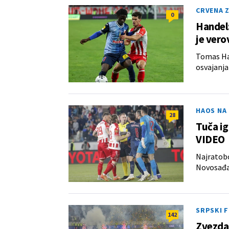
CRVENA 
0
Handel:
je ver
Tomas Han
osvajanja
HAOS NA
28
Tuča ig
VIDEO
Najratobo
Novosađan
SRPSKI 
142
Zvezda 