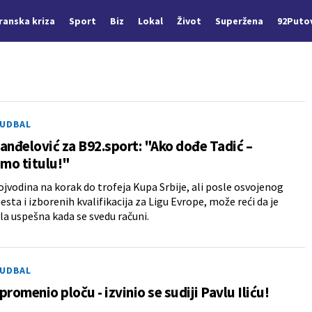
Iranska kriza
Sport
Biz
Lokal
Život
Superžena
92Puto
FUDBAL
anđelović za B92.sport: "Ako dođe Tadić –
mo titulu!"
Vojvodina na korak do trofeja Kupa Srbije, ali posle osvojenog
sta i izborenih kvalifikacija za Ligu Evrope, može reći da je
la uspešna kada se svedu računi.
FUDBAL
promenio ploču - izvinio se sudiji Pavlu Iliću!