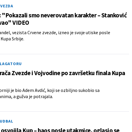
ZVEZDA
 "Pokazali smo neverovatan karakter – Stanković
ovao" VIDEO
del, vezista Crvene zvezde, izneo je svoje utiske posle
 Kupa Srbije.
 LAGATORU
rača Zvezde i Vojvodine po završetku finala Kupa
rniji je bio Adem Avdić, koji se ozbiljno sukobio sa
ima, a gužva je potrajala.
FUDBAL
osvojila Kup – haos posle utakmice, oglasio se