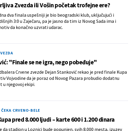
ljiva Zvezda ili Vošin početak trofejne ere?
a dva finala uspešniji je bio beogradski klub, uključujući i
išnjih 3:0 u Zaječaru, pa je jasno da tim iz Novog Sada ima i
otiv da konačno uzvrati udarac.
ZVEZDA
ić: "Finale se ne igra, nego pobeđuje"
dbalera Crvene zvezde Dejan Stanković rekao je pred finale Kupa
otiv Vojvodine da je poraz od Novog Pazara probudio dodatnu
 u njegovoj ekipi.
 ČEKA CRVENO-BELE
Kupa pred 8.000 ljudi – karte 600 i 1.200 dinara
e da stadion u Loznici bude popunjen, svih 8.000 mesta, izuzev