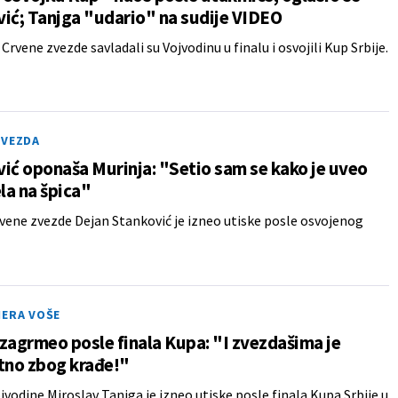
ić; Tanjga "udario" na sudije VIDEO
Crvene zvezde savladali su Vojvodinu u finalu i osvojili Kup Srbije.
ZVEZDA
ić oponaša Murinja: "Setio sam se kako je uveo
a na špica"
vene zvezde Dejan Stanković je izneo utiske posle osvojenog
NERA VOŠE
zagrmeo posle finala Kupa: "I zvezdašima je
tno zbog krađe!"
jvodine Miroslav Tanjga je izneo utiske posle finala Kupa Srbije u