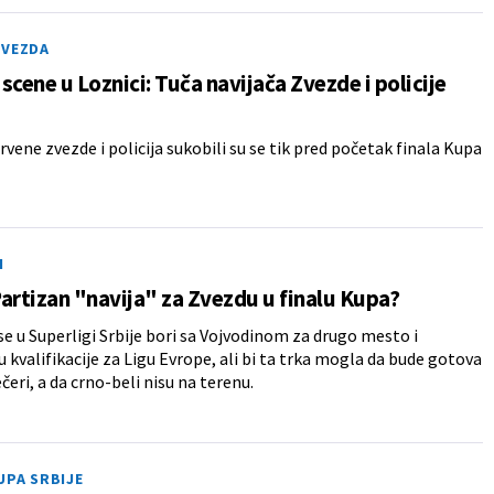
ZVEZDA
scene u Loznici: Tuča navijača Zvezde i policije
Crvene zvezde i policija sukobili su se tik pred početak finala Kupa
N
artizan "navija" za Zvezdu u finalu Kupa?
se u Superligi Srbije bori sa Vojvodinom za drugo mesto i
 kvalifikacije za Ligu Evrope, ali bi ta trka mogla da bude gotova
čeri, a da crno-beli nisu na terenu.
UPA SRBIJE