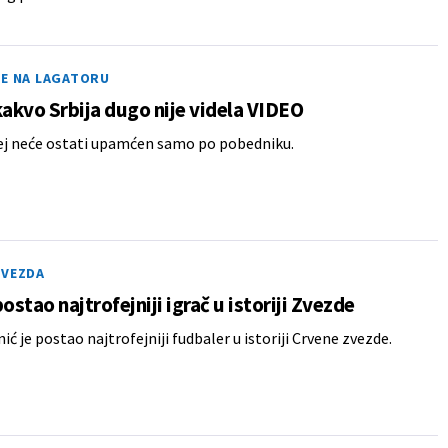
ČE NA LAGATORU
kakvo Srbija dugo nije videla VIDEO
ej neće ostati upamćen samo po pobedniku.
ZVEZDA
postao najtrofejniji igrač u istoriji Zvezde
ić je postao najtrofejniji fudbaler u istoriji Crvene zvezde.