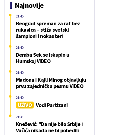
Najnovije
21:45
Beograd spreman za rat bez
rukavica – stižu svetski
šampioni i nokauteri
21:40
Demba Sek se iskupio u
Humskoj VIDEO
21:40
Madona i Kajli Minog objavljuju
prvu zajedničku pesmu VIDEO
21:40
UŽIVO
Vodi Partizan!
21:33
Knežević: "Da nije bilo Srbije i
Vučića nikada ne bi pobedili