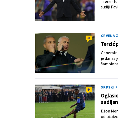
Trener fu
sudiji Pav
CRVENA 
18
Terzić 
Generalni
je danas 
šampions
SRPSKI 
44
Oglasio
sudijam
Džon Meri
odlučujeć