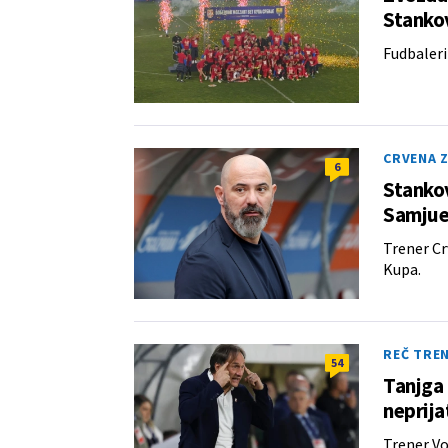
Stankov
Fudbaleri 
CRVENA 
6
Stankov
Samjuel
Trener Cr
Kupa.
REČ TRE
54
Tanjga 
neprija
Trener Vo