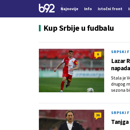
Najnovije
Info
Istočni front
Nova vest
Kup Srbije u fudbalu
SRPSKI 
6
Lazar R
napada
Stala je 
drugog me
sezona bi
SRPSKI 
36
Tanjga 