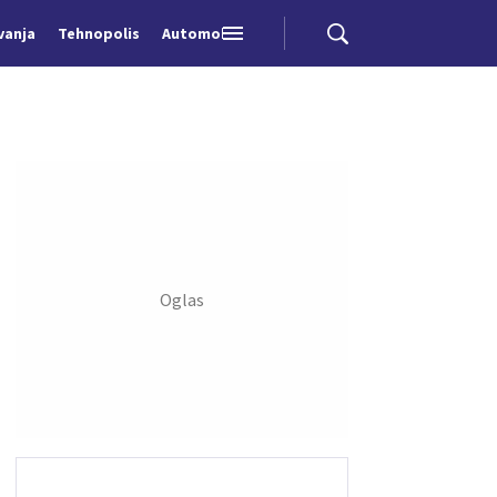
vanja
Tehnopolis
Automobili