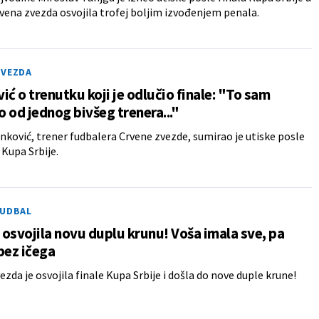
vena zvezda osvojila trofej boljim izvođenjem penala.
ZVEZDA
ić o trenutku koji je odlučio finale: "To sam
 od jednog bivšeg trenera..."
nković, trener fudbalera Crvene zvezde, sumirao je utiske posle
 Kupa Srbije.
FUDBAL
osvojila novu duplu krunu! Voša imala sve, pa
bez ičega
ezda je osvojila finale Kupa Srbije i došla do nove duple krune!