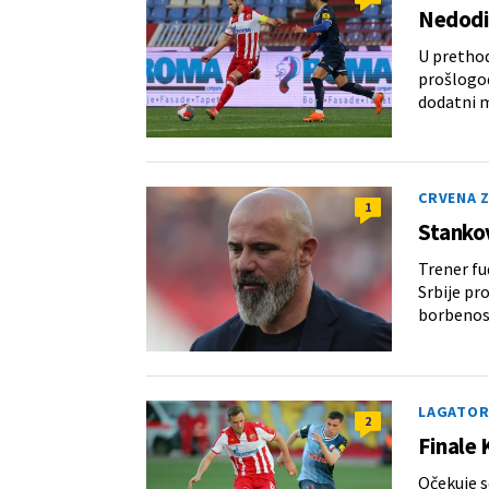
Nedodir
U prethodn
prošlogod
dodatni m
CRVENA 
1
Stankov
Trener fu
Srbije pr
borbenost
LAGATOR
2
Finale 
Očekuje s