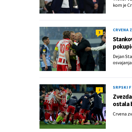
kom je Cr
CRVENA 
3
Stankov
pokupio
Dejan Sta
osvajanja
SRPSKI 
2
Zvezda 
ostala 
Crvena zv