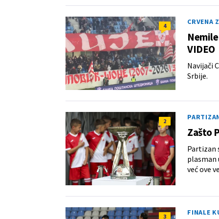
CRVENA 
4
Nemile 
VIDEO
Navijači 
Srbije.
PARTIZA
2
Zašto P
Partizan 
plasman u
već ove ve
FINALE K
3