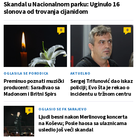
Skandal u Nacionalnom parku: Uginulo 16
slonova od trovanja cijanidom
0
0
OGLASILA SE PORODICA
AKTUELNO
Preminuo poznati muzički
Sergej Trifunović dao iskaz
producent: Sarađivao sa
policiji; Evo šta je rekao o
Madonom i Britni Spirs
incidentu u tržnom centru
OGLASIO SE FK SARAJEVO
0
Ljudi besni nakon Merlinovog koncerta
na Koševu; Posle haosa sa ulaznicama
usledio još veći skandal