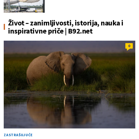
Život – zanimljivosti, istorija, nauka i
inspirativne priče | B92.net
0
ZASTRAŠUJUĆE