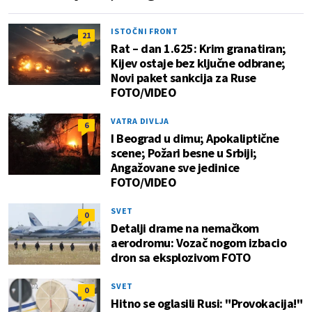
ISTOČNI FRONT
21
Rat – dan 1.625: Krim granatiran;
Kijev ostaje bez ključne odbrane;
Novi paket sankcija za Ruse
FOTO/VIDEO
VATRA DIVLJA
6
I Beograd u dimu; Apokaliptične
scene; Požari besne u Srbiji;
Angažovane sve jedinice
FOTO/VIDEO
SVET
0
Detalji drame na nemačkom
aerodromu: Vozač nogom izbacio
dron sa eksplozivom FOTO
SVET
0
Hitno se oglasili Rusi: "Provokacija!"