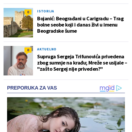
ISTORIJA
0
Bojanić: Beograđani u Carigradu – Тrag
bolne seobe koji i danas živi u imenu
Beogradske šume
AKTUELNO
0
Supruga Sergeja Trifunovića privedena
zbog sumnje na krađu; Mreže se usijale –
"zašto Sergej nije priveden?"
PREPORUKA ZA VAS