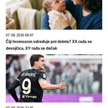
07. 08. 2026 09:47
Čiji hromozom određuje pol deteta? XX rađa se
devojčica, XY rađa se dečak
07. 08. 2026 22:40