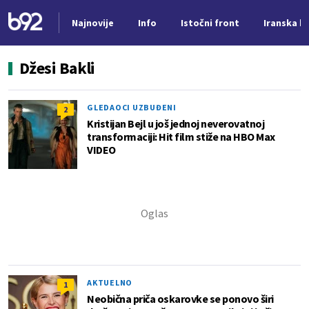
Najnovije
Info
Istočni front
Iranska kr
Nova vest
Džesi Bakli
GLEDAOCI UZBUĐENI
2
Kristijan Bejl u još jednoj neverovatnoj
transformaciji: Hit film stiže na HBO Max
VIDEO
AKTUELNO
1
Neobična priča oskarovke se ponovo širi