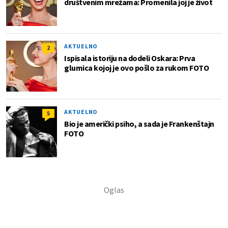
društvenim mrežama: Promenila joj je život
AKTUELNO
2
Ispisala istoriju na dodeli Oskara: Prva
glumica kojoj je ovo pošlo za rukom FOTO
AKTUELNO
5
Bio je američki psiho, a sada je Frankenštajn
FOTO