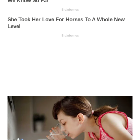
We Know So Far
Brainberries
She Took Her Love For Horses To A Whole New
Level
Brainberries