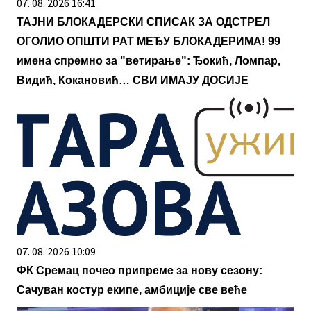
07. 08. 2026 16:41
ТАЈНИ БЛОКАДЕРСКИ СПИСАК ЗА ОДСТРЕЛ
ОГОЛИО ОПШТИ РАТ МЕЂУ БЛОКАДЕРИМА! 99
имена спремно за "ветирање": Ђокић, Ломпар,
Видић, Кокановић… СВИ ИМАЈУ ДОСИЈЕ
07. 08. 2026 10:09
ФК Сремац почео припреме за нову сезону:
Сачуван костур екипе, амбиције све веће