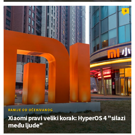
0
RANIJE OD OČEKIVANOG
Xiaomi pravi veliki korak: HyperOS 4 "silazi
među ljude"