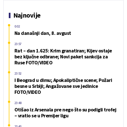
Najnovije
0:02
Na današnji dan, 8. avgust
23:57
Rat – dan 1.625: Krim granatiran; Kijev ostaje
bez ključne odbrane; Novi paket sankcija za
Ruse FOTO/VIDEO
23:52
I Beograd u dimu; Apokaliptične scene; Požari
besne u Srbiji; Angažovane sve jedinice
FOTO/VIDEO
23:48
Otišao iz Arsenala pre nego što su podigli trofej
– vratio se u Premijer ligu
23:43