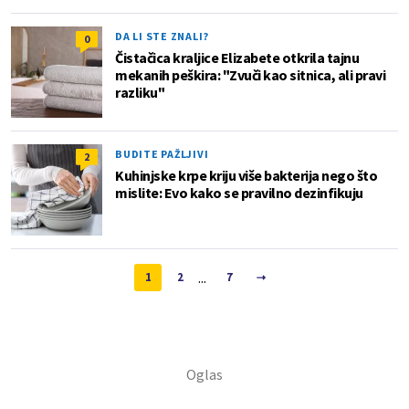
DA LI STE ZNALI?
0
Čistačica kraljice Elizabete otkrila tajnu
mekanih peškira: "Zvuči kao sitnica, ali pravi
razliku"
BUDITE PAŽLJIVI
2
Kuhinjske krpe kriju više bakterija nego što
mislite: Evo kako se pravilno dezinfikuju
...
1
2
7