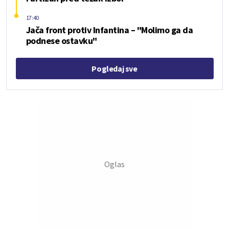
17:40
Jača front protiv Infantina – "Molimo ga da
podnese ostavku"
Pogledaj sve