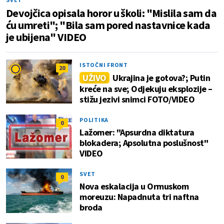
Devojčica opisala horor u školi: "Mislila sam da
ću umreti"; "Bila sam pored nastavnice kada
je ubijena" VIDEO
ISTOČNI FRONT
20
UŽIVO
Ukrajina je gotova?; Putin
kreće na sve; Odjekuju eksplozije –
stižu jezivi snimci FOTO/VIDEO
POLITIKA
0
Lažomer: "Apsurdna diktatura
blokadera; Apsolutna poslušnost"
VIDEO
SVET
0
Nova eskalacija u Ormuskom
moreuzu: Napadnuta tri naftna
broda