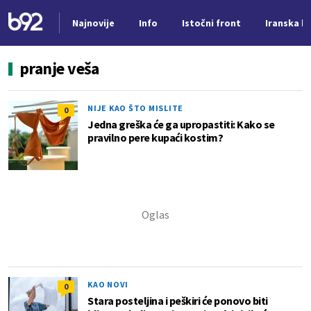
Najnovije
Info
Istočni front
Iranska kr
Nova vest
pranje veša
NIJE KAO ŠTO MISLITE
0
Jedna greška će ga upropastiti: Kako se
pravilno pere kupaći kostim?
KAO NOVI
0
Stara posteljina i peškiri će ponovo biti