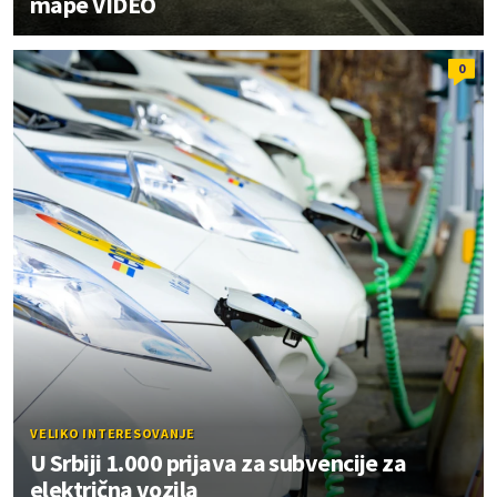
mape VIDEO
0
VELIKO INTERESOVANJE
U Srbiji 1.000 prijava za subvencije za
električna vozila