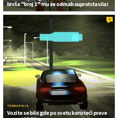
bivša "broj 1" mu se odmah suprotstavila!
0
TEHNOPOLIS
Vozite se bilo gde po svetu koristeći prave