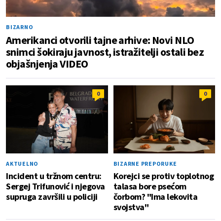
BIZARNO
Amerikanci otvorili tajne arhive: Novi NLO
snimci šokiraju javnost, istražitelji ostali bez
objašnjenja VIDEO
0
0
AKTUELNO
BIZARNE PREPORUKE
Incident u tržnom centru:
Korejci se protiv toplotnog
Sergej Trifunović i njegova
talasa bore psećom
supruga završili u policiji
čorbom? "Ima lekovita
svojstva"