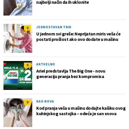
najbolji način da ih uklonite
JEDNOSTAVAN TRIK
0
U jednom svi greše: Neprijatan miris veša će
postati prošlost ako ovo dodate u mašinu
AKTUELNO
0
Ariel predstavlja The Big One - novu
generaciju pranja bez kompromisa
KAO NOVA
0
Kod pranja veša u mašinu dodajte kašiku ovog
kuhinjskog sastojka – odeća je san snova