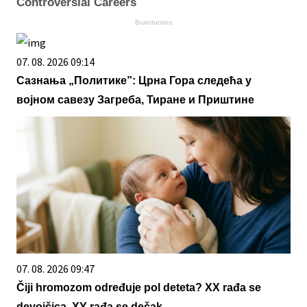
Controversial Careers
Brainberries
07. 08. 2026 09:14
Сазнања „Политике”: Црна Гора следећа у
војном савезу Загреба, Тиране и Приштине
07. 08. 2026 09:47
Čiji hromozom određuje pol deteta? XX rađa se
devojčica, XY rađa se dečak