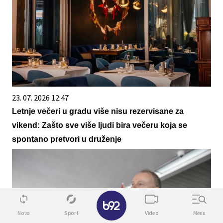
23. 07. 2026 12:47
Letnje večeri u gradu više nisu rezervisane za
vikend: Zašto sve više ljudi bira večeru koja se
spontano pretvori u druženje
✕
Novo
Sport
Video
Menu