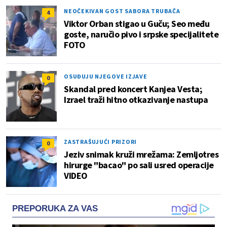
NEOČEKIVAN GOST SABORA TRUBAČA
4
Viktor Orban stigao u Guču; Seo među
goste, naručio pivo i srpske specijalitete
FOTO
OSUĐUJU NJEGOVE IZJAVE
0
Skandal pred koncert Kanjea Vesta;
Izrael traži hitno otkazivanje nastupa
ZASTRAŠUJUĆI PRIZORI
0
Jeziv snimak kruži mrežama: Zemljotres
hirurge "bacao" po sali usred operacije
VIDEO
PREPORUKA ZA VAS