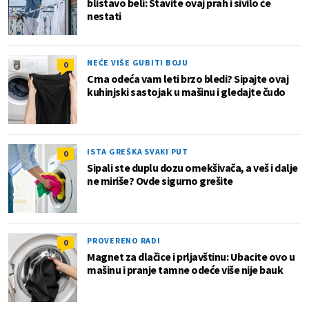
blistavo beli: Stavite ovaj prah i sivilo će
nestati
NEĆE VIŠE GUBITI BOJU
0
Crna odeća vam leti brzo bledi? Sipajte ovaj
kuhinjski sastojak u mašinu i gledajte čudo
ISTA GREŠKA SVAKI PUT
0
Sipali ste duplu dozu omekšivača, a veš i dalje
ne miriše? Ovde sigurno grešite
PROVERENO RADI
0
Magnet za dlačice i prljavštinu: Ubacite ovo u
mašinu i pranje tamne odeće više nije bauk