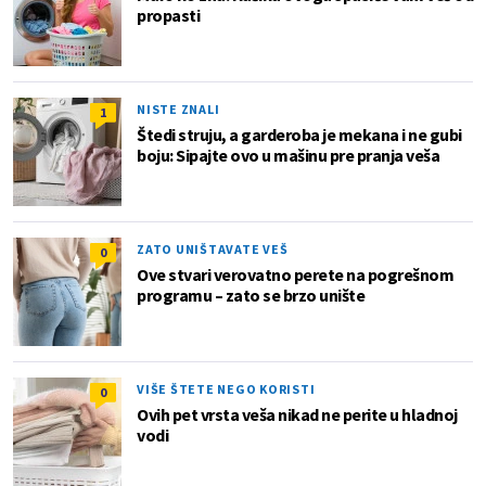
propasti
NISTE ZNALI
1
Štedi struju, a garderoba je mekana i ne gubi
boju: Sipajte ovo u mašinu pre pranja veša
ZATO UNIŠTAVATE VEŠ
0
Ove stvari verovatno perete na pogrešnom
programu – zato se brzo unište
VIŠE ŠTETE NEGO KORISTI
0
Ovih pet vrsta veša nikad ne perite u hladnoj
vodi