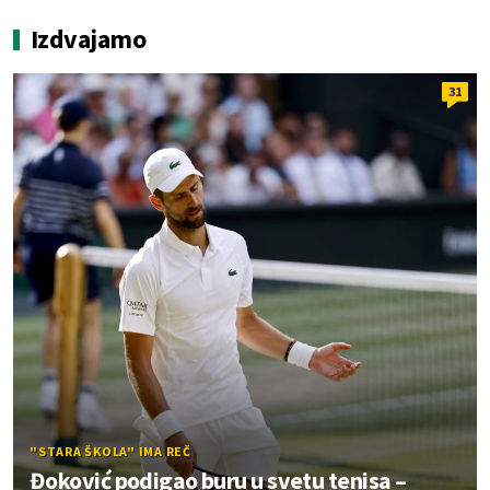
Izdvajamo
31
"STARA ŠKOLA" IMA REČ
Đoković podigao buru u svetu tenisa –