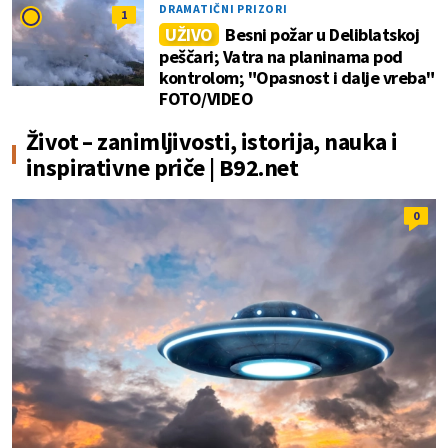
DRAMATIČNI PRIZORI
1
UŽIVO
Besni požar u Deliblatskoj
peščari; Vatra na planinama pod
kontrolom; "Opasnost i dalje vreba"
FOTO/VIDEO
Život – zanimljivosti, istorija, nauka i
inspirativne priče | B92.net
0