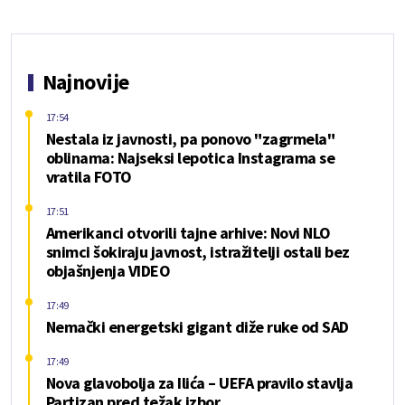
Najnovije
17:54
Nestala iz javnosti, pa ponovo "zagrmela"
oblinama: Najseksi lepotica Instagrama se
vratila FOTO
17:51
Amerikanci otvorili tajne arhive: Novi NLO
snimci šokiraju javnost, istražitelji ostali bez
objašnjenja VIDEO
17:49
Nemački energetski gigant diže ruke od SAD
17:49
Nova glavobolja za Ilića – UEFA pravilo stavlja
Partizan pred težak izbor