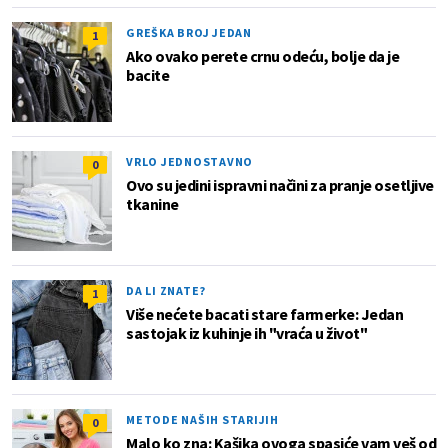
GREŠKA BROJ JEDAN
1
Ako ovako perete crnu odeću, bolje da je
bacite
VRLO JEDNOSTAVNO
0
Ovo su jedini ispravni načini za pranje osetljive
tkanine
DA LI ZNATE?
1
Više nećete bacati stare farmerke: Jedan
sastojak iz kuhinje ih "vraća u život"
METODE NAŠIH STARIJIH
0
Malo ko zna: Kašika ovoga spasiće vam veš od