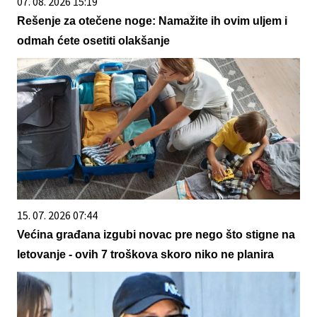
07. 08. 2026 15:19
Rešenje za otečene noge: Namažite ih ovim uljem i
odmah ćete osetiti olakšanje
15. 07. 2026 07:44
Većina građana izgubi novac pre nego što stigne na
letovanje - ovih 7 troškova skoro niko ne planira