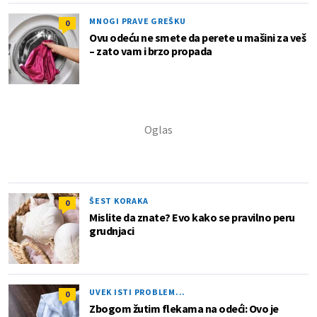
MNOGI PRAVE GREŠKU
0
Ovu odeću ne smete da perete u mašini za veš
– zato vam i brzo propada
ŠEST KORAKA
0
Mislite da znate? Evo kako se pravilno peru
grudnjaci
UVEK ISTI PROBLEM...
0
Zbogom žutim flekama na odeći: Ovo je