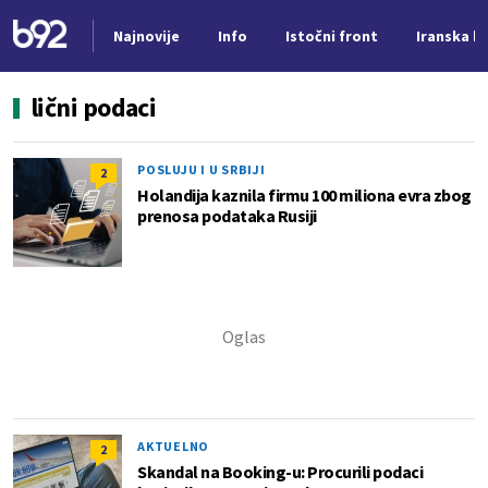
Najnovije
Info
Istočni front
Iranska kr
Nova vest
lični podaci
POSLUJU I U SRBIJI
2
Holandija kaznila firmu 100 miliona evra zbog
prenosa podataka Rusiji
AKTUELNO
2
Skandal na Booking-u: Procurili podaci