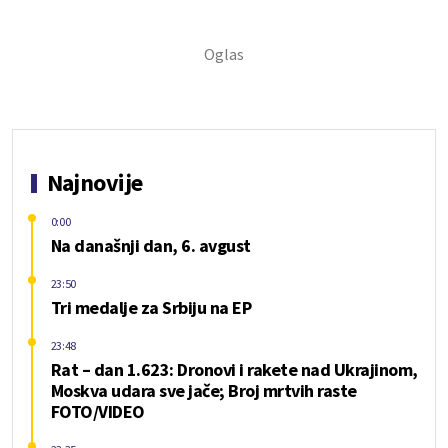
Najnovije
0:00
Na današnji dan, 6. avgust
23:50
Tri medalje za Srbiju na EP
23:48
Rat – dan 1.623: Dronovi i rakete nad Ukrajinom,
Moskva udara sve jače; Broj mrtvih raste
FOTO/VIDEO