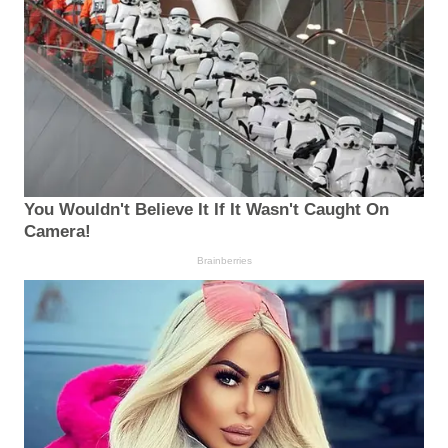
You Wouldn't Believe It If It Wasn't Caught On
Camera!
Brainberries