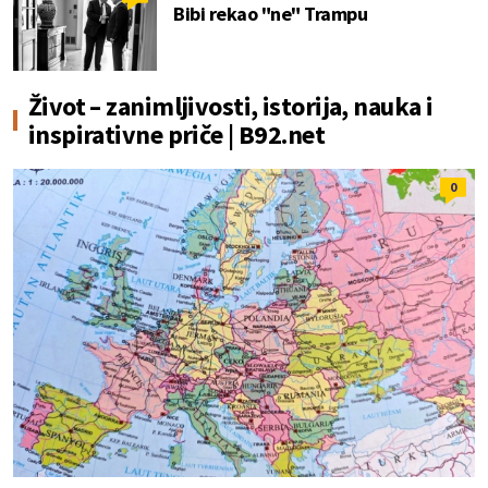
Bibi rekao "ne" Trampu
Život – zanimljivosti, istorija, nauka i
inspirativne priče | B92.net
0