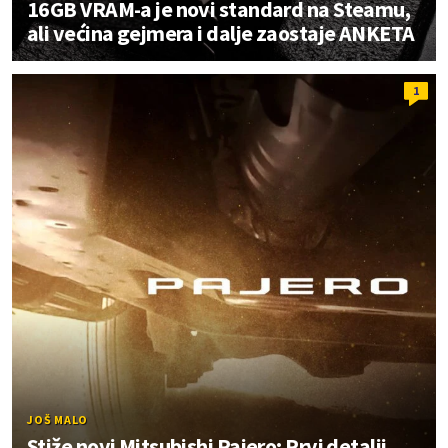
16GB VRAM-a je novi standard na Steamu,
ali većina gejmera i dalje zaostaje ANKETA
1
JOŠ MALO
Stiže novi Mitsubishi Pajero: Prvi detalji