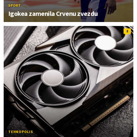
SPORT
Igokea zamenila Crvenu zvezdu
8
TEHNOPOLIS