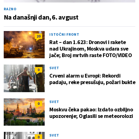
RAZNO
Na današnji dan, 6. avgust
ISTOČNI FRONT
20
Rat – dan 1.623: Dronovi i rakete
nad Ukrajinom, Moskva udara sve
jače; Broj mrtvih raste FOTO/VIDEO
SVET
0
Crveni alarm u Evropi: Rekordi
padaju, reke presušuju, požari bukte
SVET
0
Moskvu čeka pakao: Izdato ozbiljno
upozorenje; Oglasili se meteorolozi
SVET
0