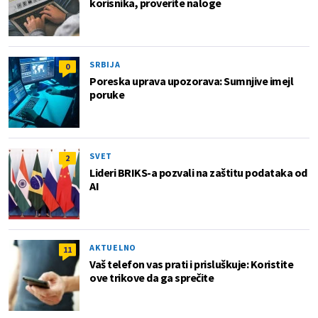
korisnika, proverite naloge
SRBIJA
0
Poreska uprava upozorava: Sumnjive imejl
poruke
SVET
2
Lideri BRIKS-a pozvali na zaštitu podataka od
AI
AKTUELNO
11
Vaš telefon vas prati i prisluškuje: Koristite
ove trikove da ga sprečite