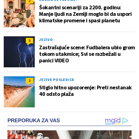
2
Šokantni scenariji za 2200. godinu:
Manje ljudi na Zemlji moglo bi da uspori
klimatske promene i spasi planetu
JEZIVO
3
Zastrašujuće scene: Fudbalera ubio grom
tokom utakmice; Svi se razbežali u
panici VIDEO
JEZIVE POSLEDICE
2
Stiglo hitno upozorenje: Preti nestanak
40 odsto plaža
PREPORUKA ZA VAS