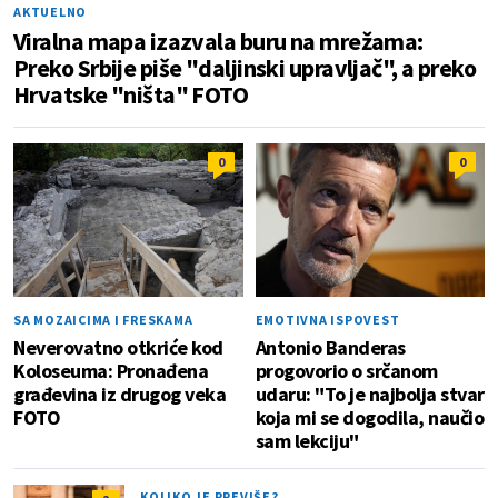
AKTUELNO
Viralna mapa izazvala buru na mrežama:
Preko Srbije piše "daljinski upravljač", a preko
Hrvatske "ništa" FOTO
0
0
SA MOZAICIMA I FRESKAMA
EMOTIVNA ISPOVEST
Neverovatno otkriće kod
Antonio Banderas
Koloseuma: Pronađena
progovorio o srčanom
građevina iz drugog veka
udaru: "To je najbolja stvar
FOTO
koja mi se dogodila, naučio
sam lekciju"
KOLIKO JE PREVIŠE?