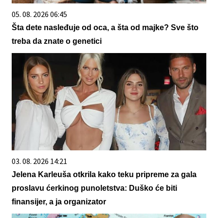
05. 08. 2026 06:45
Šta dete nasleđuje od oca, a šta od majke? Sve što
treba da znate o genetici
03. 08. 2026 14:21
Jelena Karleuša otkrila kako teku pripreme za gala
proslavu ćerkinog punoletstva: Duško će biti
finansijer, a ja organizator