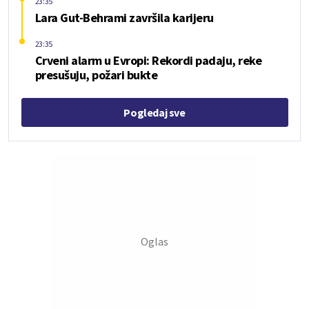
23:35
Lara Gut-Behrami završila karijeru
23:35
Crveni alarm u Evropi: Rekordi padaju, reke
presušuju, požari bukte
Pogledaj sve