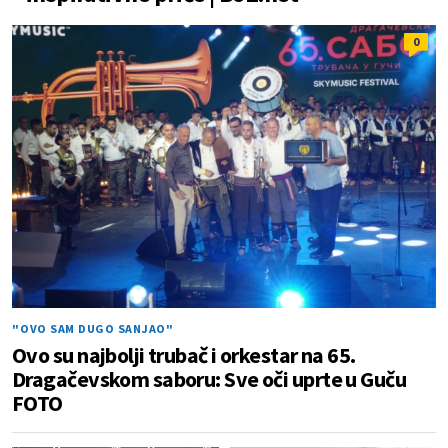
0
"OVO SAM DUGO SANJAO"
Ovo su najbolji trubač i orkestar na 65.
Dragačevskom saboru: Sve oči uprte u Guču
FOTO