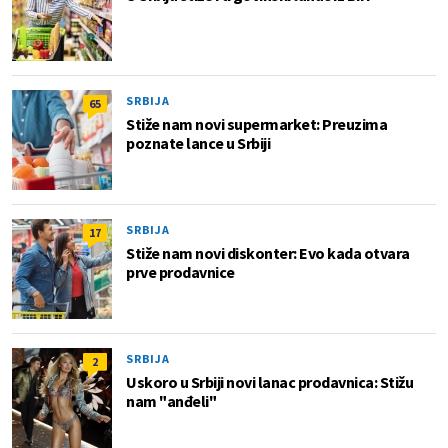
SRBIJA
65
Stiže nam novi supermarket: Preuzima
poznate lance u Srbiji
SRBIJA
17
Stiže nam novi diskonter: Evo kada otvara
prve prodavnice
SRBIJA
2
Uskoro u Srbiji novi lanac prodavnica: Stižu
nam "anđeli"