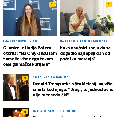
1
1
IMA SPECIFIČNU NIŠU
DA LI JE U PITANJU ZABLUDA?
Glumica iz Harija Potera
Kako naučnici znaju da se
otkrila: "Na OnlyFansu sam
dogodio najtopliji dan od
zaradila više nego tokom
početka merenja?
cele glumačke karijere"
"MRZI KAD TO RADIM"
3
Donald Tramp otkrio šta Melaniji najviše
smeta kod njega: "Dragi, to jednostavno
nije predsednički"
IMALA JE SAMO 59. GODINA
0