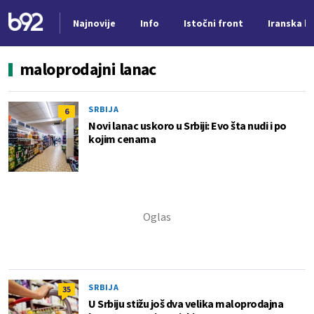
Najnovije
Info
Istočni front
Iranska kr
Nova vest
maloprodajni lanac
SRBIJA
6
Novi lanac uskoro u Srbiji: Evo šta nudi i po
kojim cenama
SRBIJA
35
U Srbiju stižu još dva velika maloprodajna