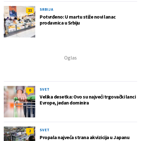
SRBIJA
11
Potvrđeno: U martu stiže novi lanac
prodavnica u Srbiju
SVET
0
Velika desetka: Ovo su najveći trgovački lanci
Evrope, jedan dominira
SVET
2
Propala najveća strana akvizicija u Japanu