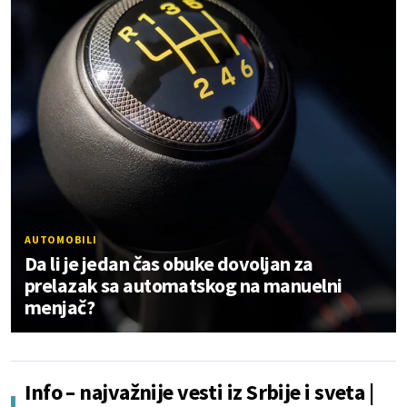
AUTOMOBILI
Da li je jedan čas obuke dovoljan za
prelazak sa automatskog na manuelni
menjač?
Info – najvažnije vesti iz Srbije i sveta |