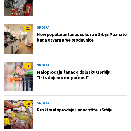
SRBIJA
21
Novi popularan lanac uskoro u Srbiji: Poznato
kada otvara prve prodavnice
SRBIJA
3
Maloprodajni lanac o dolasku u Srbiju:
"Istražujemo mogućnost"
SRBIJA
10
Ruski maloprodajni lanac stiže u Srbiju