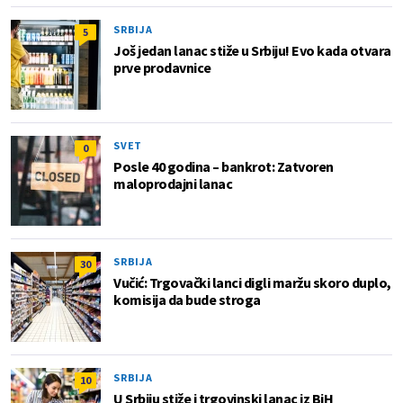
SRBIJA
5
Još jedan lanac stiže u Srbiju! Evo kada otvara
prve prodavnice
SVET
0
Posle 40 godina – bankrot: Zatvoren
maloprodajni lanac
SRBIJA
30
Vučić: Trgovački lanci digli maržu skoro duplo,
komisija da bude stroga
SRBIJA
10
U Srbiju stiže i trgovinski lanac iz BiH