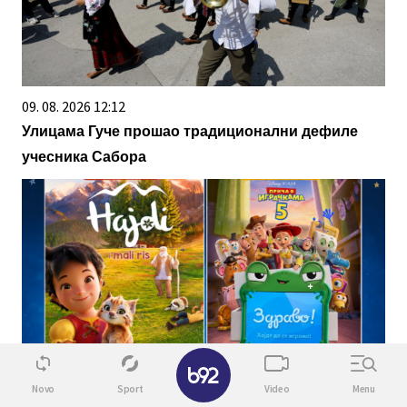
09. 08. 2026 12:12
Улицама Гуче прошао традиционални дефиле
учесника Сабора
✕
10. 08. 2026 06:00
Novo
Sport
Video
Menu
Биоскопски програм у Дворани парк 12. и 13.