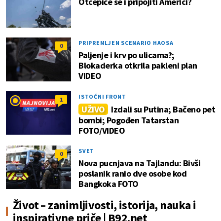
Otcepiće se i pripojiti Americi?
PRIPREMLJEN SCENARIO HAOSA
0
Paljenje i krv po ulicama?;
Blokaderka otkrila pakleni plan
VIDEO
ISTOČNI FRONT
1
UŽIVO
Izdali su Putina; Bačeno pet
bombi; Pogođen Tatarstan
FOTO/VIDEO
SVET
0
Nova pucnjava na Tajlandu: Bivši
poslanik ranio dve osobe kod
Bangkoka FOTO
Život – zanimljivosti, istorija, nauka i
inspirativne priče | B92.net