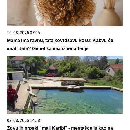
10. 08. 2026 07:05
Mama ima ravnu, tata kovrdžavu kosu: Kakvu će
imati dete? Genetika ima iznenađenje
09. 08. 2026 14:58
Zovu ih srpski "mali Karibi" - mestašce je kao sa