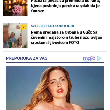
Poznata pevačica preminula od raka;
Njena poslednja poruka rasplakala je
fanove
SVI SU GLEDALI SAMO U NJIH
0
Nema predaha za Orbana u Guči: Sa
čuvenim majstorom trube nazdravljao
srpskom šljivovicom FOTO
PREPORUKA ZA VAS