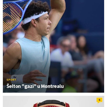
SPORT
Šelton "gazi" u Montrealu
6