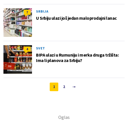
SRBIJA
7
U Srbiju ulazi još jedan maloprodajni lanac
SVET
4
BIPA ulazi u Rumuniju i merka druga tržišta:
Ima li planova za Srbiju?
1
2