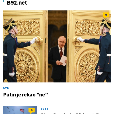
B92.net
0
SVET
Putin je rekao "ne"
SVET
0