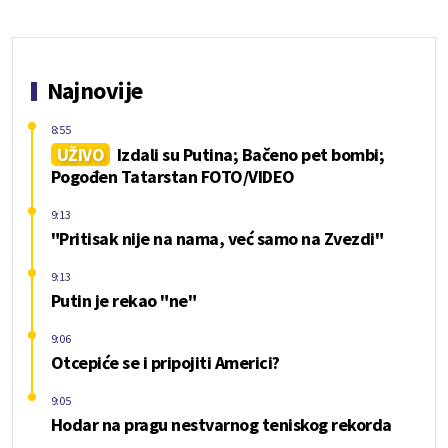
Najnovije
8:55
UŽIVO
Izdali su Putina; Bačeno pet bombi;
Pogođen Tatarstan FOTO/VIDEO
9:13
"Pritisak nije na nama, već samo na Zvezdi"
9:13
Putin je rekao "ne"
9:06
Otcepiće se i pripojiti Americi?
9:05
Hodar na pragu nestvarnog teniskog rekorda