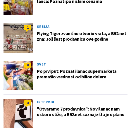
lanca: Poznati po niskim cenama
SRBIJA
1
Flying Tiger zvanično otvorio vrata, a B92.net
zna: Još šest prodavnica ove godine
SVET
0
Po prvi put: Poznati lanac supermarketa
premašio vrednost od bilion dolara
INTERVJU
4
"Otvaramo 7 prodavnica": Novi lanac nam
uskoro stiže, a B92.net saznaje šta je u planu