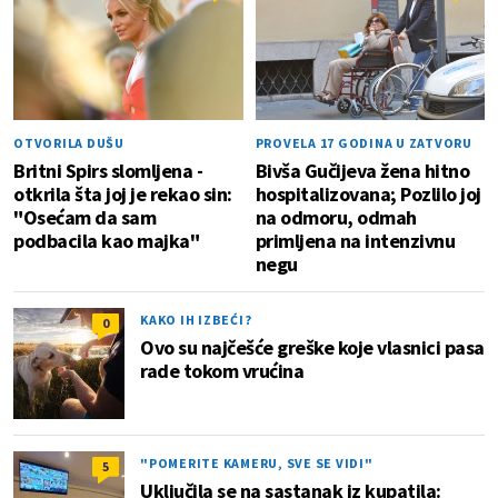
OTVORILA DUŠU
PROVELA 17 GODINA U ZATVORU
Britni Spirs slomljena -
Bivša Gučijeva žena hitno
otkrila šta joj je rekao sin:
hospitalizovana; Pozlilo joj
"Osećam da sam
na odmoru, odmah
podbacila kao majka"
primljena na intenzivnu
negu
KAKO IH IZBEĆI?
0
Ovo su najčešće greške koje vlasnici pasa
rade tokom vrućina
"POMERITE KAMERU, SVE SE VIDI"
5
Uključila se na sastanak iz kupatila: