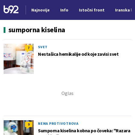
Najnovije
Info
Istočni front
Iranska kr
Nova vest
sumporna kiselina
SVET
7
Nestašica hemikalije od koje zavisi svet
NEMA PROTIVOTROVA
9
Sumporna kiselina kobna po čoveka: "Razara