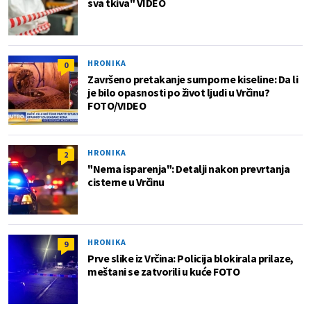
sva tkiva" VIDEO
HRONIKA
0
Završeno pretakanje sumporne kiseline: Da li
je bilo opasnosti po život ljudi u Vrčinu?
FOTO/VIDEO
HRONIKA
2
"Nema isparenja": Detalji nakon prevrtanja
cisterne u Vrčinu
HRONIKA
9
Prve slike iz Vrčina: Policija blokirala prilaze,
meštani se zatvorili u kuće FOTO