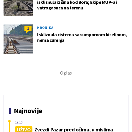
iskliznula iz šina kod Bora; Ekipe MUP-a i
vatrogasaca na terenu
HRONIKA
1
Iskliznula cisterna sa sumpornom kiselinom,
nema curenja
Najnovije
19:10
UŽIVO
Zvezdi Pazar pred očima, u mislima