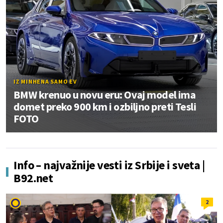
IZ MINHENA SAMO EV
BMW krenuo u novu eru: Ovaj model ima
domet preko 900 km i ozbiljno preti Tesli
FOTO
Info – najvažnije vesti iz Srbije i sveta |
B92.net
2