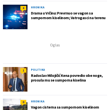
HRONIKA
4
Drama u Vrčinu: Prevrnuo se vagon sa
sumpornom kiselinom; Vatrogasci na terenu
POLITIKA
1
Radoslav Milojičić Kena povredio obe noge,
prosula mu se sumporna kiselina
HRONIKA
0
Vagon cisterna sa sumpornom kiselinom