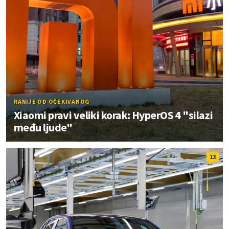
RANIJE OD OČEKIVANOG
Xiaomi pravi veliki korak: HyperOS 4 "silazi
među ljude"
13