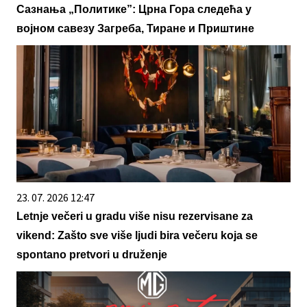
Сазнања „Политике”: Црна Гора следећа у
војном савезу Загреба, Тиране и Приштине
23. 07. 2026 12:47
Letnje večeri u gradu više nisu rezervisane za
vikend: Zašto sve više ljudi bira večeru koja se
spontano pretvori u druženje