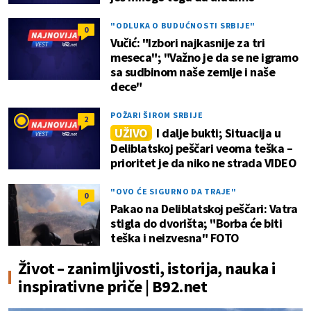
"ODLUKA O BUDUĆNOSTI SRBIJE"
0
Vučić: "Izbori najkasnije za tri
meseca"; "Važno je da se ne igramo
sa sudbinom naše zemlje i naše
dece"
POŽARI ŠIROM SRBIJE
2
UŽIVO
I dalje bukti; Situacija u
Deliblatskoj peščari veoma teška –
prioritet je da niko ne strada VIDEO
"OVO ĆE SIGURNO DA TRAJE"
0
Pakao na Deliblatskoj peščari: Vatra
stigla do dvorišta; "Borba će biti
teška i neizvesna" FOTO
Život – zanimljivosti, istorija, nauka i
inspirativne priče | B92.net