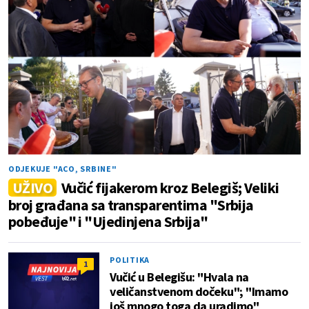
ODJEKUJE "ACO, SRBINE"
UŽIVO
Vučić fijakerom kroz Belegiš; Veliki
broj građana sa transparentima "Srbija
pobeđuje" i "Ujedinjena Srbija"
POLITIKA
1
Vučić u Belegišu: "Hvala na
veličanstvenom dočeku"; "Imamo
još mnogo toga da uradimo"