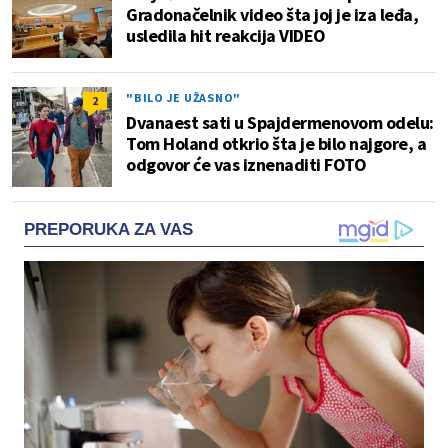
Gradonačelnik video šta joj je iza leđa,
usledila hit reakcija VIDEO
"BILO JE UŽASNO"
2
Dvanaest sati u Spajdermenovom odelu:
Tom Holand otkrio šta je bilo najgore, a
odgovor će vas iznenaditi FOTO
PREPORUKA ZA VAS