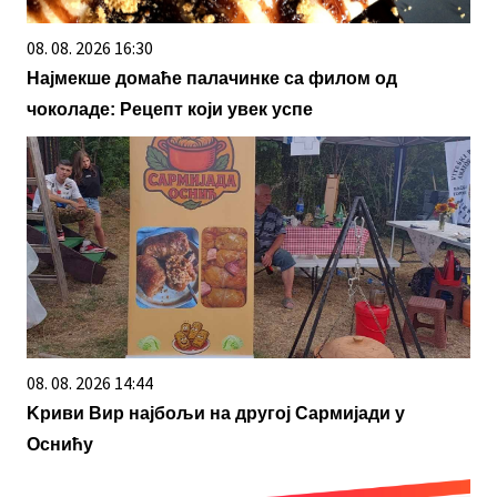
08. 08. 2026 16:30
Најмекше домаће палачинке са филом од
чоколаде: Рецепт који увек успе
08. 08. 2026 14:44
Kриви Вир најбољи на другој Сармијади у
Оснићу