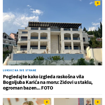
0
LUKSUZ NA SVE STRANE
Pogledajte kako izgleda raskošna vila
Bogoljuba Karića na moru: Zidovi u staklu,
ogroman bazen... FOTO
0
0