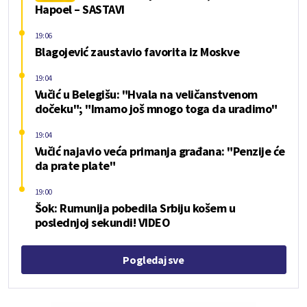
Hapoel – SASTAVI
19:06
Blagojević zaustavio favorita iz Moskve
19:04
Vučić u Belegišu: "Hvala na veličanstvenom
dočeku"; "Imamo još mnogo toga da uradimo"
19:04
Vučić najavio veća primanja građana: "Penzije će
da prate plate"
19:00
Šok: Rumunija pobedila Srbiju košem u
poslednjoj sekundi! VIDEO
Pogledaj sve