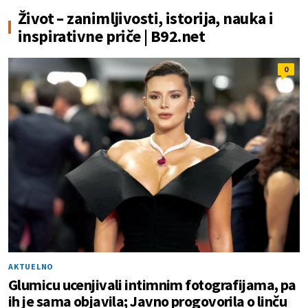
Život – zanimljivosti, istorija, nauka i
inspirativne priče | B92.net
0
AKTUELNO
Glumicu ucenjivali intimnim fotografijama, pa
ih je sama objavila; Javno progovorila o linču