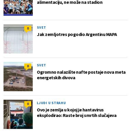
alimentaciju, ne može na stadion
SVET
0
Jak zemljotres pogodio Argentinu MAPA
SVET
0
Ogromno nalazište nafte postaje nova meta
energetskih divova
LJUDI U STRAHU
0
Ovo je zemlja u kojoj je hantavirus
eksplodirao: Raste broj smrtih slučajeva