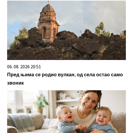
06. 08. 2026 20:51
Пред њима се родио вулкан, од села остао само
звоник