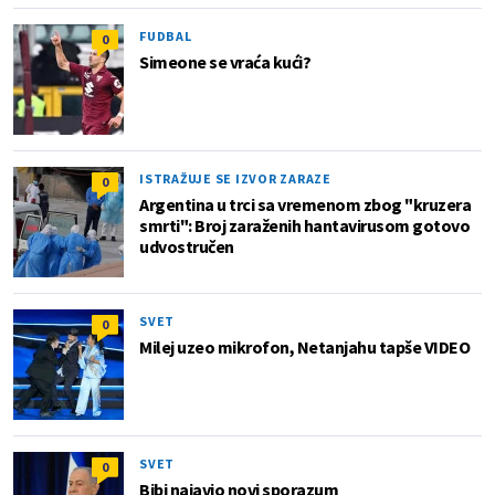
FUDBAL
0
Simeone se vraća kući?
ISTRAŽUJE SE IZVOR ZARAZE
0
Argentina u trci sa vremenom zbog "kruzera
smrti": Broj zaraženih hantavirusom gotovo
udvostručen
SVET
0
Milej uzeo mikrofon, Netanjahu tapše VIDEO
SVET
0
Bibi najavio novi sporazum