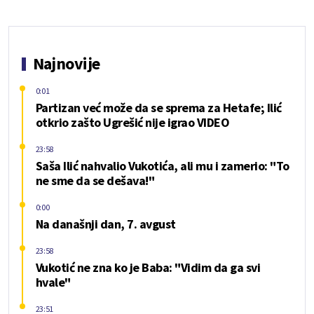
Najnovije
0:01
Partizan već može da se sprema za Hetafe; Ilić
otkrio zašto Ugrešić nije igrao VIDEO
23:58
Saša Ilić nahvalio Vukotića, ali mu i zamerio: "To
ne sme da se dešava!"
0:00
Na današnji dan, 7. avgust
23:58
Vukotić ne zna ko je Baba: "Vidim da ga svi
hvale"
23:51