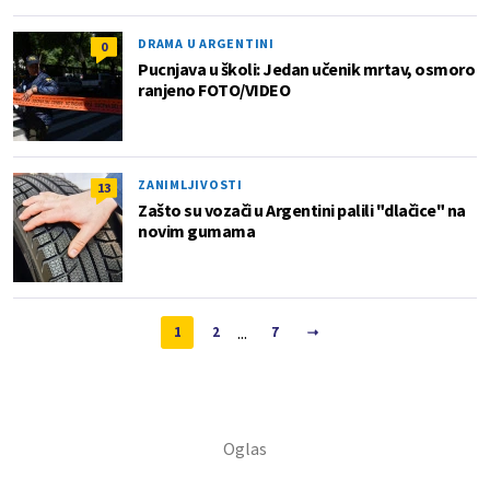
DRAMA U ARGENTINI
0
Pucnjava u školi: Jedan učenik mrtav, osmoro
ranjeno FOTO/VIDEO
ZANIMLJIVOSTI
13
Zašto su vozači u Argentini palili "dlačice" na
novim gumama
...
1
2
7