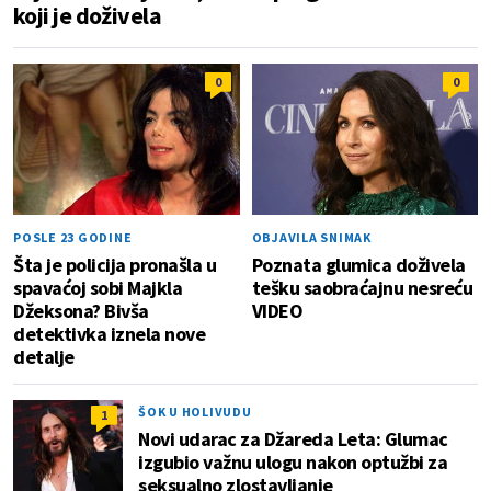
koji je doživela
0
0
POSLE 23 GODINE
OBJAVILA SNIMAK
Šta je policija pronašla u
Poznata glumica doživela
spavaćoj sobi Majkla
tešku saobraćajnu nesreću
Džeksona? Bivša
VIDEO
detektivka iznela nove
detalje
ŠOK U HOLIVUDU
1
Novi udarac za Džareda Leta: Glumac
izgubio važnu ulogu nakon optužbi za
seksualno zlostavljanje