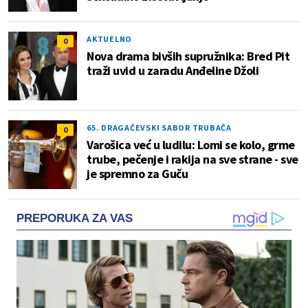
AKTUELNO
0
Nova drama bivših supružnika: Bred Pit
traži uvid u zaradu Anđeline Džoli
65. DRAGAČEVSKI SABOR TRUBAČA
0
Varošica već u ludilu: Lomi se kolo, grme
trube, pečenje i rakija na sve strane - sve
je spremno za Guču
PREPORUKA ZA VAS