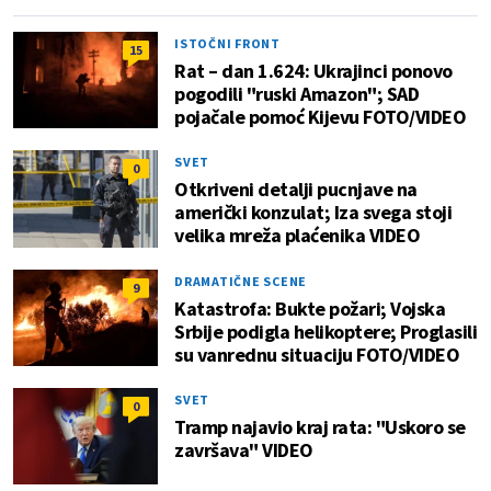
ISTOČNI FRONT
15
Rat – dan 1.624: Ukrajinci ponovo
pogodili "ruski Amazon"; SAD
pojačale pomoć Kijevu FOTO/VIDEO
SVET
0
Otkriveni detalji pucnjave na
američki konzulat; Iza svega stoji
velika mreža plaćenika VIDEO
DRAMATIČNE SCENE
9
Katastrofa: Bukte požari; Vojska
Srbije podigla helikoptere; Proglasili
su vanrednu situaciju FOTO/VIDEO
SVET
0
Tramp najavio kraj rata: "Uskoro se
završava" VIDEO