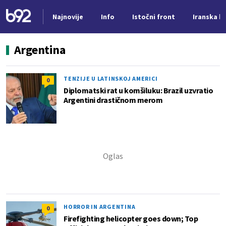
Najnovije
Info
Istočni front
Iranska kr
Nova vest
Argentina
TENZIJE U LATINSKOJ AMERICI
0
Diplomatski rat u komšiluku: Brazil uzvratio
Argentini drastičnom merom
HORROR IN ARGENTINA
0
Firefighting helicopter goes down; Top