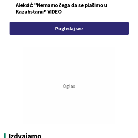
Aleksić: "Nemamo čega da se plašimo u
Kazahstanu" VIDEO
Pogledaj sve
Izdvajamo