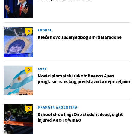
FUDBAL
0
Kreće novo suđenje zbog smrti Maradone
SVET
0
Novi diplomatski sukob: Buenos Ajres
proglasio iranskog predstavnika nepoželjnim
DRAMA IN ARGENTINA
0
School shooting: One student dead, eight
injured PHOTO/VIDEO