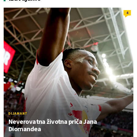
4
DIJAMANT
Neverovatna životna priča Jana
Diomandea