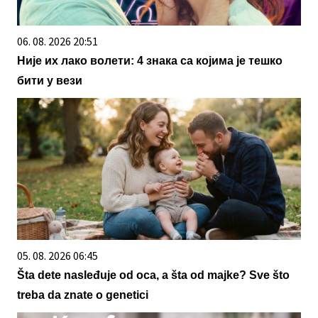
06. 08. 2026 20:51
Није их лако волети: 4 знака са којима је тешко
бити у вези
05. 08. 2026 06:45
Šta dete nasleđuje od oca, a šta od majke? Sve što
treba da znate o genetici