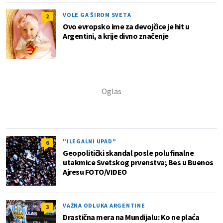
VOLE GA ŠIROM SVETA
2
Ovo evropsko ime za devojčice je hit u
Argentini, a krije divno značenje
"ILEGALNI UPAD"
6
Geopolitički skandal posle polufinalne
utakmice Svetskog prvenstva; Bes u Buenos
Ajresu FOTO/VIDEO
VAŽNA ODLUKA ARGENTINE
3
Drastična mera na Mundijalu: Ko ne plaća