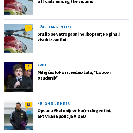
officials among the victims
UŽAS U ARGENTINI
0
Srušio se vatrogasni helikopter; Poginuli i
visoki zvaničnici
SVET
2
Milej žestoko izvređao Lulu; "Lopov i
osuđenik"
NE, ON NIJE META
11
Opsada Skalonijeve kuće u Argentini,
aktivirana policija VIDEO