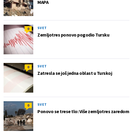
MAPA
SVET
0
Zemljotres ponovo pogodio Tursku
SVET
0
Zatresla se još jedna oblast u Turskoj
SVET
0
Ponovo se trese tlo: Više zemljotres zaredom