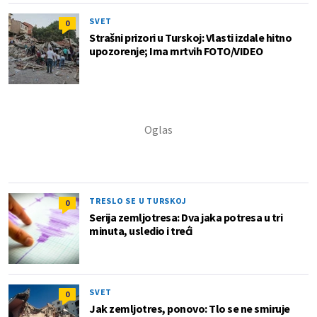
SVET
0
Strašni prizori u Turskoj: Vlasti izdale hitno
upozorenje; Ima mrtvih FOTO/VIDEO
TRESLO SE U TURSKOJ
0
Serija zemljotresa: Dva jaka potresa u tri
minuta, usledio i treći
SVET
0
Jak zemljotres, ponovo: Tlo se ne smiruje