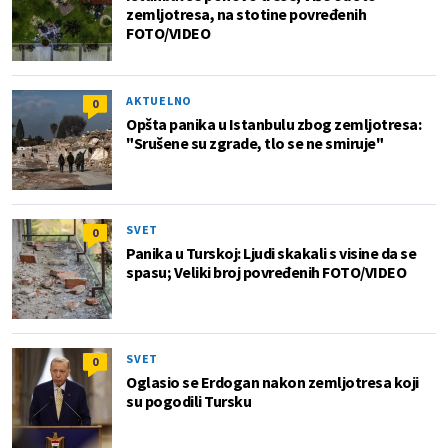
zemljotresa, na stotine povređenih
FOTO/VIDEO
AKTUELNO
0
Opšta panika u Istanbulu zbog zemljotresa:
"Srušene su zgrade, tlo se ne smiruje"
SVET
0
Panika u Turskoj: Ljudi skakali s visine da se
spasu; Veliki broj povređenih FOTO/VIDEO
SVET
0
Oglasio se Erdogan nakon zemljotresa koji
su pogodili Tursku