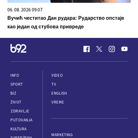
06. 08. 2026 11:03
Milica Nikolić urnisala Đilasa: Još jedan bedan
pokušaj da lažima umanjiš Vučićeve rezultate!