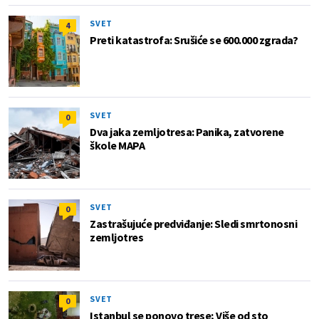
SVET
4
Preti katastrofa: Srušiće se 600.000 zgrada?
SVET
0
Dva jaka zemljotresa: Panika, zatvorene
škole MAPA
SVET
0
Zastrašujuće predviđanje: Sledi smrtonosni
zemljotres
SVET
0
Istanbul se ponovo trese; Više od sto