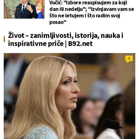
Vučić: "Izbore reaspisujem za koji
dan ili nedelju"; "Izvinjavam vam se
što ne letujem i što radim svoj
posao"
Život – zanimljivosti, istorija, nauka i
inspirativne priče | B92.net
1