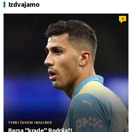
Izdvajamo
0
TVRDI ČUVENI INSAJDER
Barsa "krade" Rodrija?!