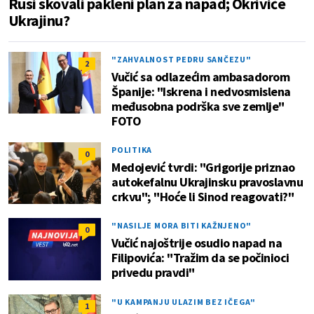
Rusi skovali pakleni plan za napad; Okriviće
Ukrajinu?
"ZAHVALNOST PEDRU SANČEZU"
2
Vučić sa odlazećim ambasadorom
Španije: "Iskrena i nedvosmislena
međusobna podrška sve zemlje"
FOTO
POLITIKA
0
Medojević tvrdi: "Grigorije priznao
autokefalnu Ukrajinsku pravoslavnu
crkvu"; "Hoće li Sinod reagovati?"
"NASILJE MORA BITI KAŽNJENO"
0
Vučić najoštrije osudio napad na
Filipovića: "Tražim da se počinioci
privedu pravdi"
"U KAMPANJU ULAZIM BEZ IČEGA"
1