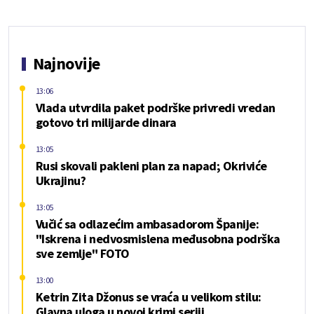
Najnovije
13:06
Vlada utvrdila paket podrške privredi vredan
gotovo tri milijarde dinara
13:05
Rusi skovali pakleni plan za napad; Okriviće
Ukrajinu?
13:05
Vučić sa odlazećim ambasadorom Španije:
"Iskrena i nedvosmislena međusobna podrška
sve zemlje" FOTO
13:00
Ketrin Zita Džonus se vraća u velikom stilu:
Glavna uloga u novoj krimi seriji