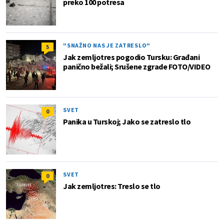
preko 100 potresa
"SNAŽNO NAS JE ZATRESLO"
5
Jak zemljotres pogodio Tursku: Građani
panično bežali; Srušene zgrade FOTO/VIDEO
SVET
0
Panika u Turskoj; Jako se zatreslo tlo
SVET
0
Jak zemljotres: Treslo se tlo