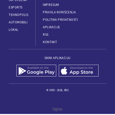
03. 08. 2026 13:23
Hibrid broj 1 koji osvaja Evropu, sada po specijalnoj
akcijskoj ceni od 19.990€ do 31.8.
06. 08. 2026 06:38
Da li je genetika zaslužna za rađanje blizanaca?
Istina o naslednim faktorima i blizanačkoj trudnoći