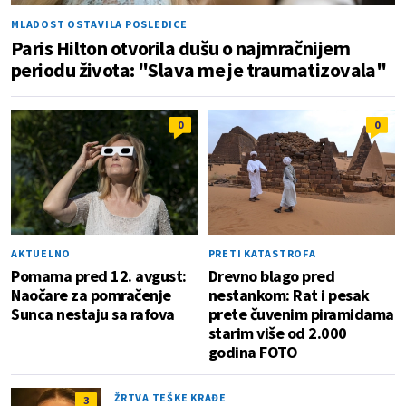
MLADOST OSTAVILA POSLEDICE
Paris Hilton otvorila dušu o najmračnijem
periodu života: "Slava me je traumatizovala"
0
0
AKTUELNO
PRETI KATASTROFA
Pomama pred 12. avgust:
Drevno blago pred
Naočare za pomračenje
nestankom: Rat i pesak
Sunca nestaju sa rafova
prete čuvenim piramidama
starim više od 2.000
godina FOTO
ŽRTVA TEŠKE KRAĐE
3