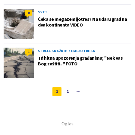
SVET
0
Čeka se megazemljotres? Na udaru grad na
dva kontinenta VIDEO
SERIJA SNAŽNIH ZEMLJOTRESA
1
Tri hitna upozorenja građanima; "Nek vas
Bog zaštiti..." FOTO
1
2