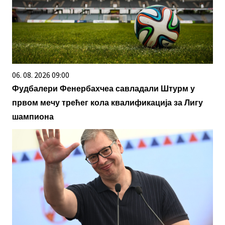
15. 07. 2026 07:44
Većina građana izgubi novac pre nego što stigne na
letovanje - ovih 7 troškova skoro niko ne planira
03. 08. 2026 07:31
25.000 kupaca već kupuje uz PerSu Extra. A ti?
Saznaj više