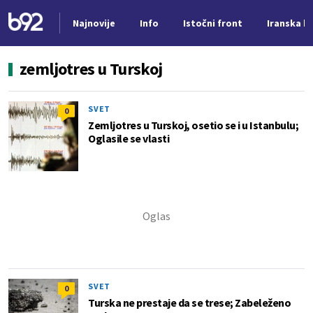
Najnovije
Info
Istočni front
Iranska kr
Nova vest
zemljotres u Turskoj
SVET
0
Zemljotres u Turskoj, osetio se i u Istanbulu;
Oglasile se vlasti
SVET
0
Turska ne prestaje da se trese; Zabeleženo