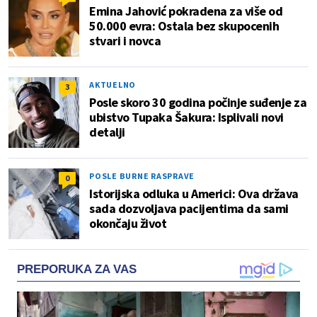
Emina Jahović pokradena za više od
50.000 evra: Ostala bez skupocenih
stvari i novca
AKTUELNO
3
Posle skoro 30 godina počinje suđenje za
ubistvo Tupaka Šakura: Isplivali novi
detalji
POSLE BURNE RASPRAVE
0
Istorijska odluka u Americi: Ova država
sada dozvoljava pacijentima da sami
okončaju život
PREPORUKA ZA VAS