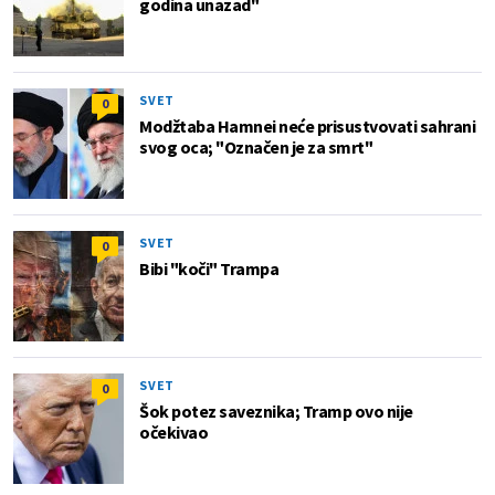
godina unazad"
SVET
0
Modžtaba Hamnei neće prisustvovati sahrani
svog oca; "Označen je za smrt"
SVET
0
Bibi "koči" Trampa
SVET
0
Šok potez saveznika; Tramp ovo nije
očekivao