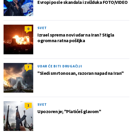
Evropi posle skandala i zvižduka FOTO/VIDEO
SVET
0
Izrael sprema novi udar na Iran? Stigla
ogromna ratna pošiljka
UDAR ĆE BITI DRUGAČIJI
7
"Sledi smrtonosan, razoran napad na Iran"
SVET
1
Upozoren je; "Platićeš glavom"