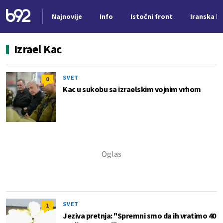
Najnovije
Info
Istočni front
Iranska kr
Nova vest
Izrael Kac
SVET
0
Kac u sukobu sa izraelskim vojnim vrhom
SVET
1
Jeziva pretnja: "Spremni smo da ih vratimo 40