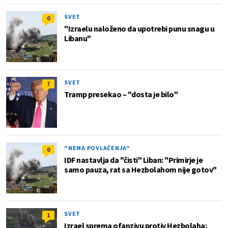
SVET
0
"Izraelu naloženo da upotrebi punu snagu u
Libanu"
SVET
7
Tramp presekao – "dosta je bilo"
"NEMA POVLAČENJA"
0
IDF nastavlja da "čisti" Liban: "Primirje je
samo pauza, rat sa Hezbolahom nije gotov"
SVET
1
Izrael sprema ofanzivu protiv Hezbolaha;