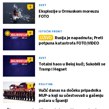
SVET
0
Eksplozije u Ormuskom moreuzu
FOTO
ISTOČNI FRONT
0
UŽIVO
Rusija je napadnuta; Preti
potpuna katastrofa FOTO/VIDEO
SVET
0
Totalni haos u Beloj kući; Sukobili se
Tramp i Hegset
POLITIKA
0
Vučić danas na dočeku pripadnika
MUP-a koji su učestvovali u gašenju
požara u Španiji