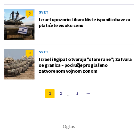
SVET
0
Izrael upozorio Liban: Niste ispunili obavezu –
platićete visoku cenu
SVET
0
Izrael i Egipat otvaraju "stare rane"; Zatvara
se granica – područje proglašeno
zatvorenom vojnom zonom
...
1
2
5