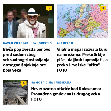
0
8
DAVAO ČOKOLADU, PA KORISTIO
AKTUELNO
Bivša pop zvezda ponovo
Viralna mapa izazvala buru
pred sudom zbog
na mrežama: Preko Srbije
seksualnog zlostavljanja
piše "daljinski upravljač", a
osmogodišnjakinje pre
preko Hrvatske "ništa"
pola veka
FOTO
SA MOZAICIMA I FRESKAMA
0
Neverovatno otkriće kod Koloseuma:
Pronađena građevina iz drugog veka
FOTO