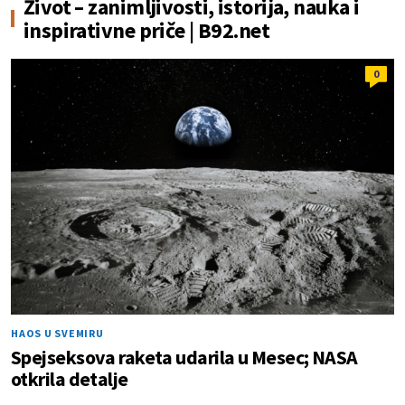
Život – zanimljivosti, istorija, nauka i
inspirativne priče | B92.net
0
HAOS U SVEMIRU
Spejseksova raketa udarila u Mesec; NASA
otkrila detalje