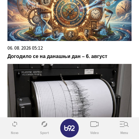
06. 08. 2026 05:12
Догодило се на данашњи дан – 6. август
✕
06. 08. 2026 05:53
Novo
Sport
Video
Menu