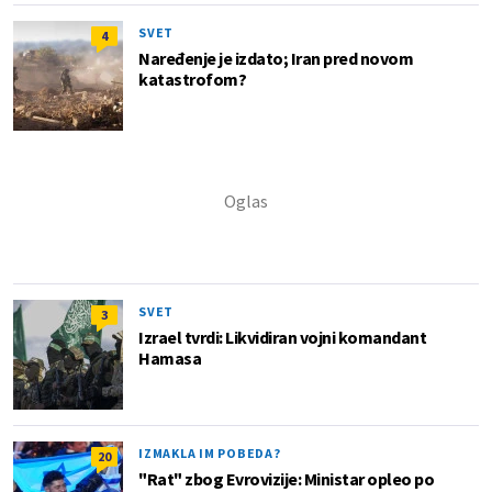
SVET
4
Naređenje je izdato; Iran pred novom
katastrofom?
SVET
3
Izrael tvrdi: Likvidiran vojni komandant
Hamasa
IZMAKLA IM POBEDA?
20
"Rat" zbog Evrovizije: Ministar opleo po