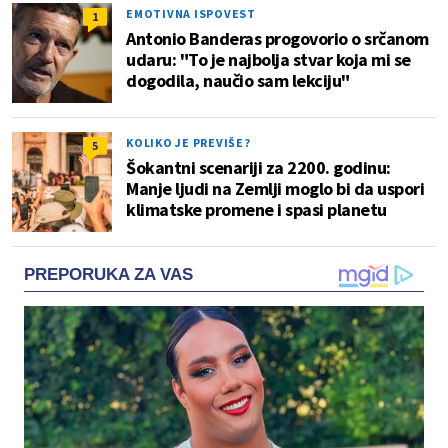
EMOTIVNA ISPOVEST
1
Antonio Banderas progovorio o srčanom
udaru: "To je najbolja stvar koja mi se
dogodila, naučio sam lekciju"
KOLIKO JE PREVIŠE?
5
Šokantni scenariji za 2200. godinu:
Manje ljudi na Zemlji moglo bi da uspori
klimatske promene i spasi planetu
PREPORUKA ZA VAS