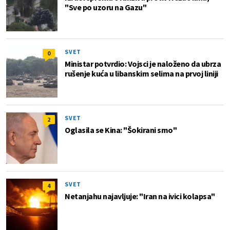
"Sve po uzoru na Gazu"
SVET
0
Ministar potvrdio: Vojsci je naloženo da ubrza
rušenje kuća u libanskim selima na prvoj liniji
SVET
2
Oglasila se Kina: "Šokirani smo"
SVET
4
Netanjahu najavljuje: "Iran na ivici kolapsa"