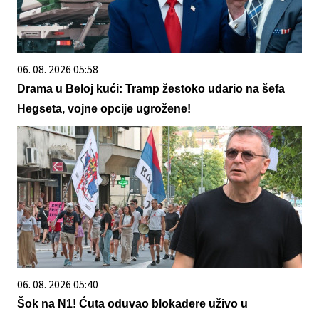
06. 08. 2026 05:58
Drama u Beloj kući: Tramp žestoko udario na šefa
Hegseta, vojne opcije ugrožene!
06. 08. 2026 05:40
Šok na N1! Ćuta oduvao blokadere uživo u