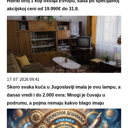
Hibrid broj 1 koji osvaja Evropu, sada po specijalnoj
akcijskoj ceni od 19.990€ do 31.8.
17. 07. 2026 09:41
Skoro svaka kuća u Jugoslaviji imala je ovu lampu, a
danas vredi i do 2.000 evra: Mnogi je čuvaju u
podrumu, a pojma nemaju kakvo blago imaju