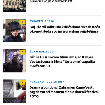
prirodu svojih vitraža FOTO
EVROVIZIJA 2026
9
Boj Džordž odbrusio kritičarima: Nikada neću
okrenuti leđa svojim jevrejskim prijateljima
ŠOK U HOLIVUDU
0
Džona Hil u novom filmu ismejao Kanjea
Vesta: Scena iz filma "Outcome" zapalila
mreže VIDEO
"GNUSNO I ODVRATNO"
2
Drama u Londonu: Zabranjen Kanje Vest,
organizatori momentalno otkazali festival
FOTO