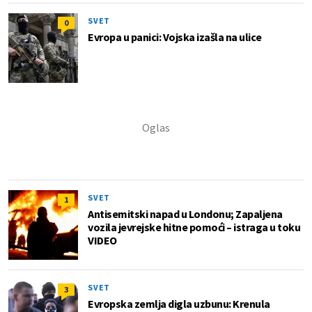
SVET
0
Evropa u panici: Vojska izašla na ulice
SVET
1
Antisemitski napad u Londonu; Zapaljena
vozila jevrejske hitne pomoći – istraga u toku
VIDEO
SVET
3
Evropska zemlja digla uzbunu: Krenula