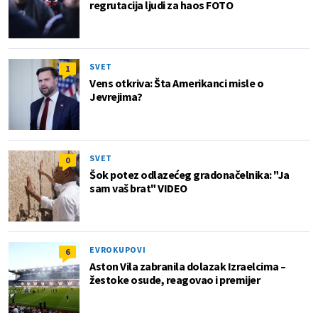
regrutacija ljudi za haos FOTO
SVET
1
Vens otkriva: Šta Amerikanci misle o
Jevrejima?
SVET
0
Šok potez odlazećeg gradonačelnika: "Ja
sam vaš brat" VIDEO
EVROKUPOVI
6
Aston Vila zabranila dolazak Izraelcima –
žestoke osude, reagovao i premijer