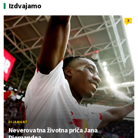
Izdvajamo
3
DIJAMANT
Neverovatna životna priča Jana
Diomandea