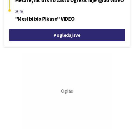
Hetafe; Ilić otkrio zašto Ugrešić nije igrao VIDEO
23:40
"Mesi bi bio Pikaso" VIDEO
Pogledaj sve