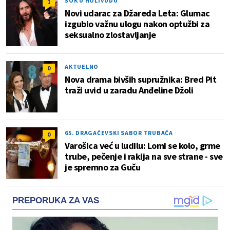
ŠOK U HOLIVUDU
1
Novi udarac za Džareda Leta: Glumac
izgubio važnu ulogu nakon optužbi za
seksualno zlostavljanje
AKTUELNO
0
Nova drama bivših supružnika: Bred Pit
traži uvid u zaradu Anđeline Džoli
65. DRAGAČEVSKI SABOR TRUBAČA
0
Varošica već u ludilu: Lomi se kolo, grme
trube, pečenje i rakija na sve strane - sve
je spremno za Guču
PREPORUKA ZA VAS