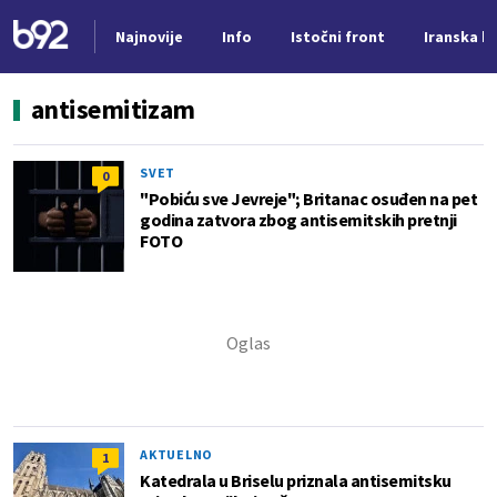
Najnovije
Info
Istočni front
Iranska kr
Nova vest
antisemitizam
SVET
0
"Pobiću sve Jevreje"; Britanac osuđen na pet
godina zatvora zbog antisemitskih pretnji
FOTO
AKTUELNO
1
Katedrala u Briselu priznala antisemitsku