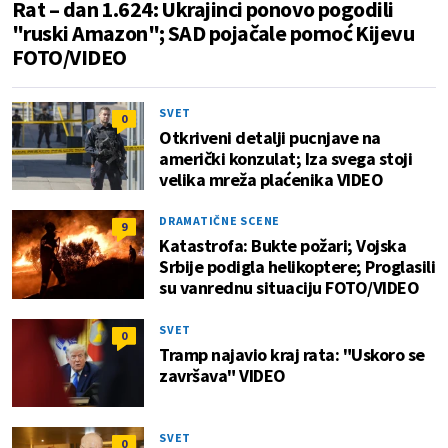
Rat – dan 1.624: Ukrajinci ponovo pogodili
"ruski Amazon"; SAD pojačale pomoć Kijevu
FOTO/VIDEO
SVET
0
Otkriveni detalji pucnjave na
američki konzulat; Iza svega stoji
velika mreža plaćenika VIDEO
DRAMATIČNE SCENE
9
Katastrofa: Bukte požari; Vojska
Srbije podigla helikoptere; Proglasili
su vanrednu situaciju FOTO/VIDEO
SVET
0
Tramp najavio kraj rata: "Uskoro se
završava" VIDEO
SVET
0