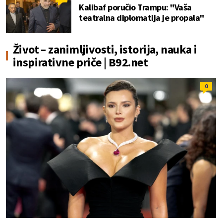
Kalibaf poručio Trampu: "Vaša
teatralna diplomatija je propala"
Život – zanimljivosti, istorija, nauka i
inspirativne priče | B92.net
0