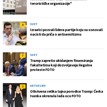
terorističke organizacije"
SVET
0
Izraelci pozvali lidera partije koju su osnovali
nacisti da priča o antisemitizmu
SVET
7
Tramp zapretio ukidanjem finansiranja
fakultetima koji dozvoljavaju ilegalne
proteste FOTO
AKTUELNO
2
Otkrivena velika tajna porodice Tramp: Ćerka
Ivanka okrenula leđa ocu FOTO