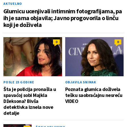
AKTUELNO
Glumicu ucenjivali intimnim fotografijama, pa
ih je sama objavila; Javno progovorila o linču
koji je doživela
0
0
POSLE 23 GODINE
OBJAVILA SNIMAK
Šta je policija pronašla u
Poznata glumica doživela
spavaćoj sobi Majkla
tešku saobraćajnu nesreću
Džeksona? Bivša
VIDEO
detektivka iznela nove
detalje