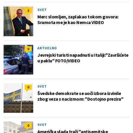
SVET
3
Merc slomljen, zaplakao tokom govora:
Sramota me je kao Nemca VIDEO
AKTUELNO
0
Jevrejski turisti napadnuti u Italiji:"Završićete
u paklu" FOTO/VIDEO
SVET
0
Švedske demokrate se uoči izbora izvinile
zbog veza s nacizmom: "Dostojno prezira"
SVET
0
Američka vlada traži "antisemitske