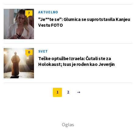
AKTUELNO
7
"Je**te se": Glumica se suprotstavila Kanjeu
Vestu FOTO
SVET
0
Teške optužbe Izraela: Čutali ste za
Holokaust; Isus je rođen kao Jeverjin
1
2