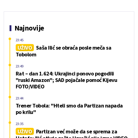
Najnovije
23:45
UŽIVO
Saša Ilić se obraća posle meča sa
Tobolom
23:49
Rat – dan 1.624: Ukrajinci ponovo pogodili
"ruski Amazon"; SAD pojačale pomoć Kijevu
FOTO/VIDEO
23:44
Trener Tobola: "Hteli smo da Partizan napada
po krilu"
23:35
UŽIVO
Partizan već može da se sprema za