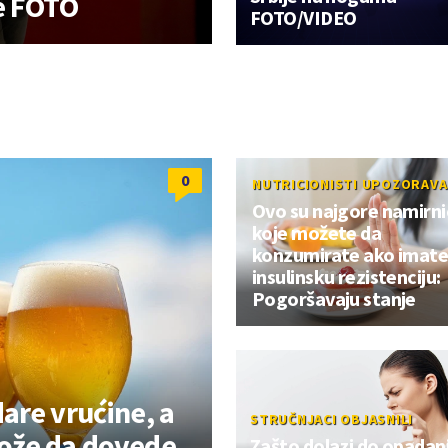
e FOTO
FOTO/VIDEO
0
NUTRICIONISTI UPOZORAVA
Ovo su najgore namirni
koje možete da
konzumirate ako imat
insulinsku rezistenciju:
Pogoršavaju stanje
are vrućine, a
STRUČNJACI OBJASNILI
ože da dovede
Zašto dolazi do opadan