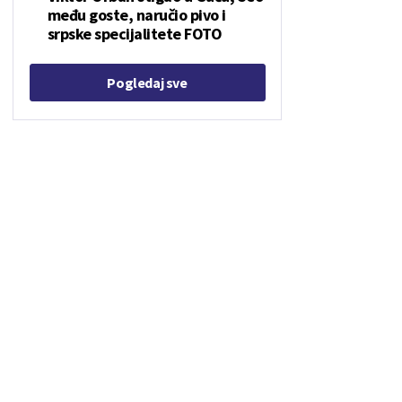
među goste, naručio pivo i
srpske specijalitete FOTO
Pogledaj sve