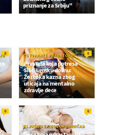
priznanje za Srbiju"
0
0
JU
"STVARATE PREDATORE"
ce
Presuda koja potresa
Silicijumsku dolinu:
e
Žestoka kazna zbog
uticaja na mentalno
zdravlje dece
0
0
KLJUČNO ZA NOVOROĐENČAD
ja
Deca koja odrastaju uz