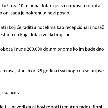
tužio za 10 miliona dolara jer su napravila robota
ao on, sada je pokrenula novi posao.
i i koji će raditi u hotelima kao recepcionar i nosač
tima na koja dolazi veliki broj ljudi.
 robota i nude 200.000 dolara onome ko im bude dao
ih rasa, starijih od 25 godina i svi mogu da se prijave
jsko lice".
elfiji, navodi da njihovi roboti trenutno rade u firmi