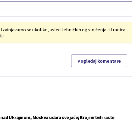
. Izvinjavamo se ukoliko, usled tehničkih ograničenja, stranica
ji.
Pogledaj komentare
e nad Ukrajinom, Moskva udara sve jače; Broj mrtvih raste