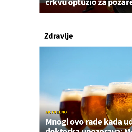
crkvu optužio za požar
Zdravlje
AKTUELNO
Mnogi ovo rade kada ud
doktorka upozorava: M