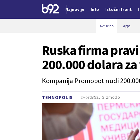
Najnovije
Info
Istočni front
Nova vest
Aktuelno
Apps
Ruska firma pravi
200.000 dolara za 
Kompanija Promobot nudi 200.000 do
Izvor:
B92, Gizmodo
TEHNOPOLIS