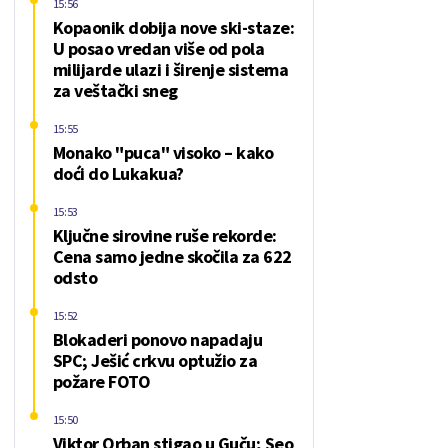
15:56
Kopaonik dobija nove ski-staze:
U posao vredan više od pola
milijarde ulazi i širenje sistema
za veštački sneg
15:55
Monako "puca" visoko – kako
doći do Lukakua?
15:53
Ključne sirovine ruše rekorde:
Cena samo jedne skočila za 622
odsto
15:52
Blokaderi ponovo napadaju
SPC; Ješić crkvu optužio za
požare FOTO
15:50
Viktor Orban stigao u Guču; Seo