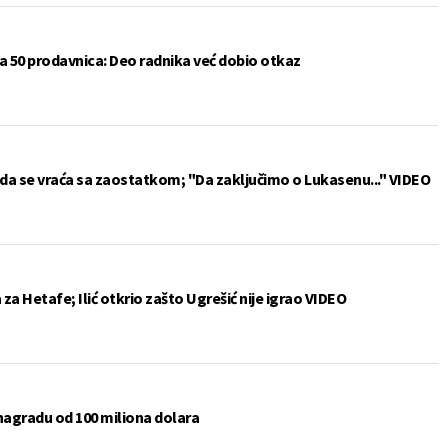
a 50 prodavnica: Deo radnika već dobio otkaz
da se vraća sa zaostatkom; "Da zaključimo o Lukasenu..." VIDEO
a Hetafe; Ilić otkrio zašto Ugrešić nije igrao VIDEO
 nagradu od 100 miliona dolara