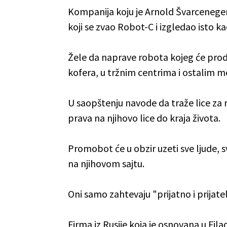
Kompanija koju je Arnold Švarceneger 
koji se zvao Robot-C i izgledao isto k
Žele da naprave robota kojeg će prodat
kofera, u tržnim centrima i ostalim mes
U saopštenju navode da traže lice za
prava na njihovo lice do kraja života.
Promobot će u obzir uzeti sve ljude, sv
na njihovom sajtu.
Oni samo zahtevaju "prijatno i prijatel
Firma iz Rusije koja je osnovana u Filad