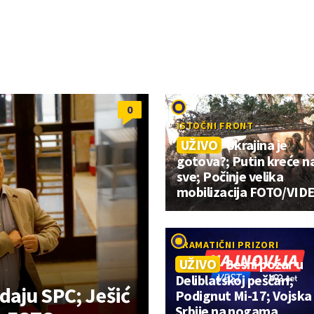
0
ISTOČNI FRONT
UŽIVO
Ukrajina je
gotova?; Putin kreće n
sve; Počinje velika
mobilizacija FOTO/VID
DRAMATIČNI PRIZORI
UŽIVO
Besni požar u
Deliblatskoj peščari;
aju SPC; Ješić
Podignut Mi-17; Vojska
Srbije na nogama