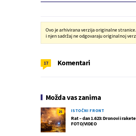
Ovo je arhivirana verzija originalne stranice
i njen sadržaj ne odgovaraju originalnoj verzi
Komentari
17
Možda vas zanima
ISTOČNI FRONT
25
Rat – dan 1.623: Dronovi i raket
FOTO/VIDEO