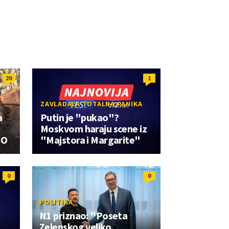
20
1
ZAVLADALA TOTALNA PANIKA
a
Putin je "pukao"?
Moskvom haraju scene iz
EO
"Majstora i Margarite"
0
0
POLITIKA
N1 priznao: "Poseta
Zelenskog veliko