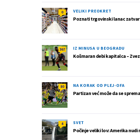
VELIKI PREOKRET
0
Poznati trgovinski lanac zatvar
IZ MINUSA U BEOGRADU
367
Košmaran debi kapitalca – Zvez
NA KORAK OD PLEJ-OFA
80
Partizan već može da se sprema z
SVET
4
Počinje veliki lov: Amerika nudi