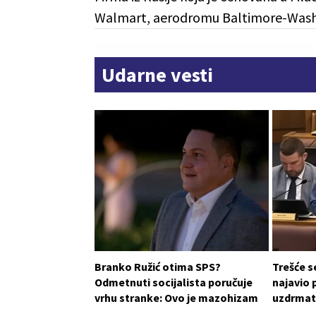
Walmart, aerodromu Baltimore-Washin
Udarne vesti
Branko Ružić otima SPS?
Trešće s
Odmetnuti socijalista poručuje
najavio 
vrhu stranke: Ovo je mazohizam
uzdrmat