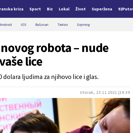
Iranska kriza
Sport
Biz
Lokal
Život
Superžena
92Puto
Android
iOS
Računari
Testovi
Gejming
 novog robota – nude
vaše lice
lara ljudima za njihovo lice i glas.
Utorak, 23.11.2021.
19:39