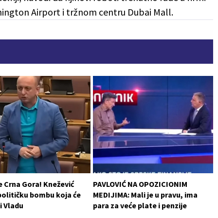
gton Airport i tržnom centru Dubai Mall.
e Crna Gora! Knežević
PAVLOVIĆ NA OPOZICIONIM
političku bombu koja će
MEDIJIMA: Mali je u pravu, ima
i Vladu
para za veće plate i penzije