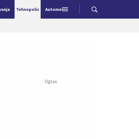
vanja
Tehnopolis
Automobili