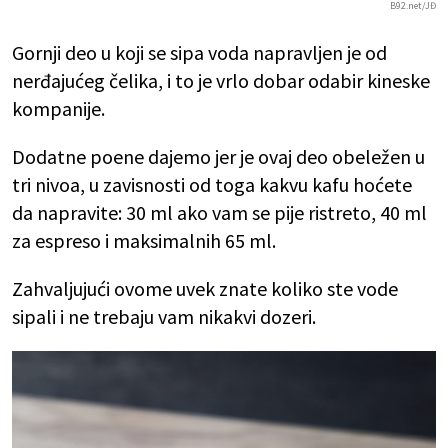
B92.net/JĐ
Gornji deo u koji se sipa voda napravljen je od
nerđajućeg čelika, i to je vrlo dobar odabir kineske
kompanije.
Dodatne poene dajemo jer je ovaj deo obeležen u
tri nivoa, u zavisnosti od toga kakvu kafu hoćete
da napravite: 30 ml ako vam se pije ristreto, 40 ml
za espreso i maksimalnih 65 ml.
Zahvaljujući ovome uvek znate koliko ste vode
sipali i ne trebaju vam nikakvi dozeri.