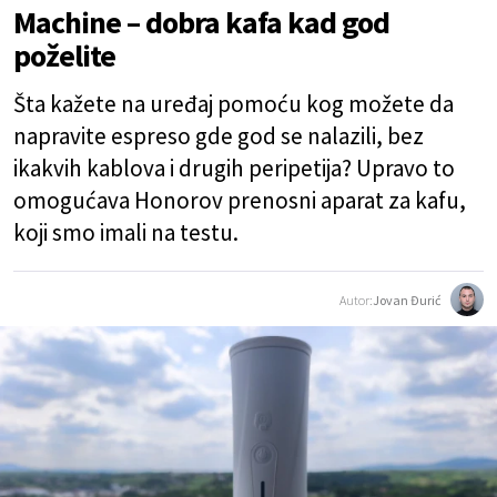
Machine – dobra kafa kad god
poželite
Šta kažete na uređaj pomoću kog možete da
napravite espreso gde god se nalazili, bez
ikakvih kablova i drugih peripetija? Upravo to
omogućava Honorov prenosni aparat za kafu,
koji smo imali na testu.
Autor:
Jovan Đurić