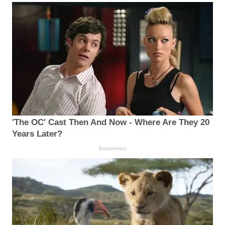
'The OC' Cast Then And Now - Where Are They 20
Years Later?
Brainberries