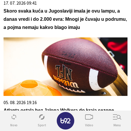
17. 07. 2026 09:41
Skoro svaka kuća u Jugoslaviji imala je ovu lampu, a
danas vredi i do 2.000 evra: Mnogi je čuvaju u podrumu,
a pojma nemaju kakvo blago imaju
05. 08. 2026 19:16
Atlanta ostala bez Jalona Walkera do kraja sezone
Novo
Sport
Video
Menu