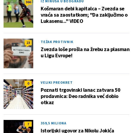
IZ MINUSA U BEOGRADU
366
Košmaran debi kapitalca – Zvezda se
vraća sa zaostatkom; "Da zaključimo o
Lukasenu..." VIDEO
TEŽAK PROTIVNIK
23
Zvezda loše prošla na žrebu za plasman
u Ligu Evrope!
VELIKI PREOKRET
0
Poznati trgovinski lanac zatvara 50
prodavnica: Deo radnika već dobio
otkaz
359,5 MILIONA
7
Istorijski ugovor za Nikolu Jokića