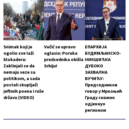
Snimak koji je
Vučić se upravo
ЕПАРХИЈА
ogolio sve laži
oglasio: Poruka
БУДИМЉАНСКО-
blokadera:
predsednika obišla
НИКШИЋКА
Zaklinjali se da
Srbiju!
ДУБОКО
nemaju veze sa
ЗАХВАЛНА
politikom, a sada
ВУЧИЋУ:
postali skupljači
Председников
jeftinih poena i ruše
говор у Мркоњић
državu (VIDEO)
Граду снажно
одјекнуо
регионом