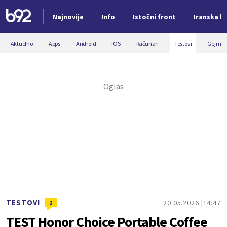
Najnovije
Info
Istočni front
Iranska kr
Nova vest
Aktuelno
Apps
Android
iOS
Računari
Testovi
Gejmin
TESTOVI
20.05.2026.
14:47
2
TEST Honor Choice Portable Coffee