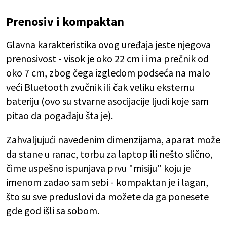
Prenosiv i kompaktan
Glavna karakteristika ovog uređaja jeste njegova
prenosivost - visok je oko 22 cm i ima prečnik od
oko 7 cm, zbog čega izgledom podseća na malo
veći Bluetooth zvučnik ili čak veliku eksternu
bateriju (ovo su stvarne asocijacije ljudi koje sam
pitao da pogađaju šta je).
Zahvaljujući navedenim dimenzijama, aparat može
da stane u ranac, torbu za laptop ili nešto slično,
čime uspešno ispunjava prvu "misiju" koju je
imenom zadao sam sebi - kompaktan je i lagan,
što su sve preduslovi da možete da ga ponesete
gde god išli sa sobom.