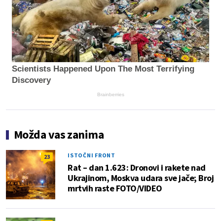
Scientists Happened Upon The Most Terrifying
Discovery
Brainberries
Možda vas zanima
ISTOČNI FRONT
23
Rat – dan 1.623: Dronovi i rakete nad
Ukrajinom, Moskva udara sve jače; Broj
mrtvih raste FOTO/VIDEO