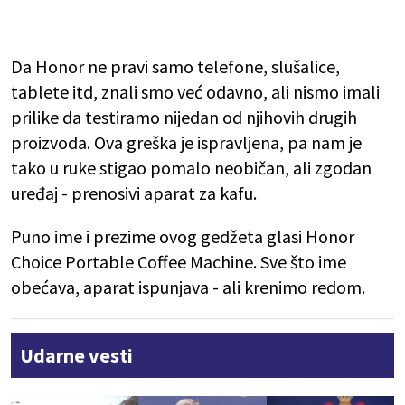
Da Honor ne pravi samo telefone, slušalice,
tablete itd, znali smo već odavno, ali nismo imali
prilike da testiramo nijedan od njihovih drugih
proizvoda. Ova greška je ispravljena, pa nam je
tako u ruke stigao pomalo neobičan, ali zgodan
uređaj - prenosivi aparat za kafu.
Puno ime i prezime ovog gedžeta glasi Honor
Choice Portable Coffee Machine. Sve što ime
obećava, aparat ispunjava - ali krenimo redom.
Udarne vesti