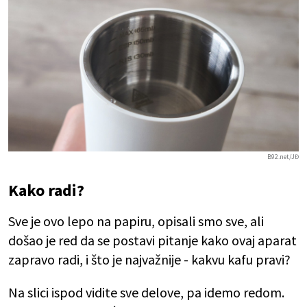
B92.net/JĐ
Kako radi?
Sve je ovo lepo na papiru, opisali smo sve, ali
došao je red da se postavi pitanje kako ovaj aparat
zapravo radi, i što je najvažnije - kakvu kafu pravi?
Na slici ispod vidite sve delove, pa idemo redom.