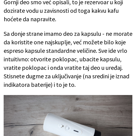
Gornji deo smo već opisali, to je rezervoar u koji
dozirate vodu u zavisnosti od toga kakvu kafu
hoćete da napravite.
Sa donje strane imamo deo za kapsulu - ne morate
da koristite one najskuplje, već možete bilo koje
espreso kapsule standardne veličine. Sve ide vrlo
intuitivno: otvorite poklopac, ubacite kapsulu,
vratite poklopac i onda vratite taj deo u uređaj.
Stisnete dugme za uključivanje (na sredini je iznad
indikatora baterije) i to je to.