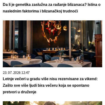
Da li je genetika zaslužna za rađanje blizanaca? Istina o
naslednim faktorima i blizanačkoj trudnoći
23. 07. 2026 12:47
Letnje večeri u gradu više nisu rezervisane za vikend:
Zašto sve više ljudi bira večeru koja se spontano
pretvori u druženje