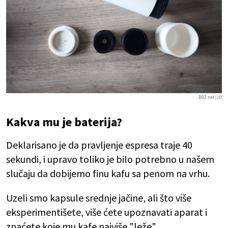
B92.net/JĐ
Kakva mu je baterija?
Deklarisano je da pravljenje espresa traje 40
sekundi, i upravo toliko je bilo potrebno u našem
slučaju da dobijemo finu kafu sa penom na vrhu.
Uzeli smo kapsule srednje jačine, ali što više
eksperimentišete, više ćete upoznavati aparat i
znaćete koje mu kafe najviše "leže".