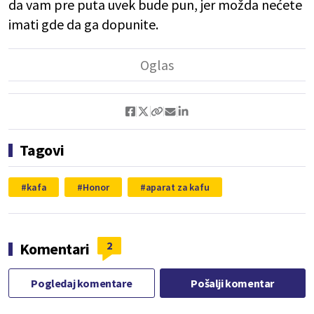
da vam pre puta uvek bude pun, jer možda nećete
imati gde da ga dopunite.
Tagovi
kafa
Honor
aparat za kafu
2
Komentari
Pogledaj komentare
Pošalji komentar