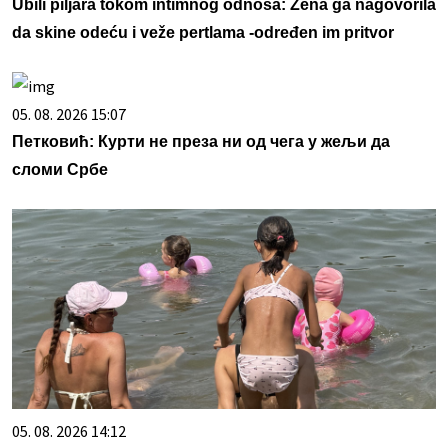
Ubili piljara tokom intimnog odnosa: Žena ga nagovorila
da skine odeću i veže pertlama -određen im pritvor
05. 08. 2026 15:07
Петковић: Курти не преза ни од чега у жељи да
сломи Србе
05. 08. 2026 14:12