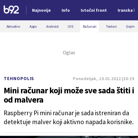
Najnovije
Info
Istočni front
Iranska kr
Nova vest
Aktuelno
Apps
Android
iOS
Računari
Testovi
Gejmin
TEHNOPOLIS
Ponedeljak, 10.01.2022.
10:29
Mini računar koji može sve sada štiti i
od malvera
Raspberry Pi mini računar je sada istreniran da
detektuje malver koji aktivno napada korisnike.