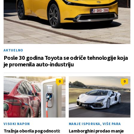
AKTUELNO
Posle 30 godina Toyota se odriče tehnologije koja
je promenila auto-industriju
0
0
VISOKI NAPON
MANJE ISPORUKA, VIŠE PARA
Tražnja oborila pogodnosti:
Lamborghini prodao manje