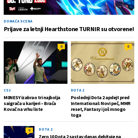
DOMAĆA SCENA
Prijave za letnji Hearthstone TURNIR su otvorene!
0
0
CS2
DOTA 2
M0NESY izabrao tri najbolja
Poslednji Dota 2 apdejt pred
saigrača u karijeri – Braća
International: Novi peč, MMR
Kovač na vrhu liste
reset, Fantasy i još mnogo
toga
DOTA 2
0
Zero 10 Dota 2 sastav danas debituje na