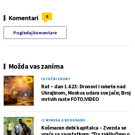
6
Komentari
Pogledaj komentare
Možda vas zanima
ISTOČNI FRONT
20
Rat – dan 1.623: Dronovi i rakete nad
Ukrajinom, Moskva udara sve jače; Broj
mrtvih raste FOTO/VIDEO
IZ MINUSA U BEOGRADU
365
Košmaran debi kapitalca – Zvezda se
vraća sa zaostatkom; "Da zaključimo o