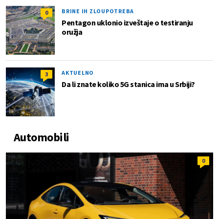
BRINE IH ZLOUPOTREBA
0
Pentagon uklonio izveštaje o testiranju
oružja
AKTUELNO
3
Da li znate koliko 5G stanica ima u Srbiji?
Automobili
0