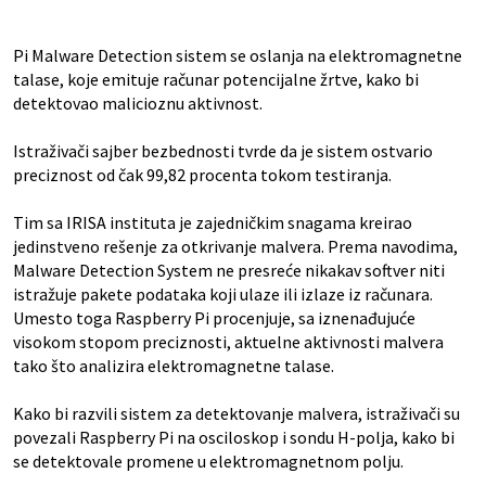
Pi Malware Detection sistem se oslanja na elektromagnetne
talase, koje emituje računar potencijalne žrtve, kako bi
detektovao malicioznu aktivnost.
Istraživači sajber bezbednosti tvrde da je sistem ostvario
preciznost od čak 99,82 procenta tokom testiranja.
Tim sa IRISA instituta je zajedničkim snagama kreirao
jedinstveno rešenje za otkrivanje malvera. Prema navodima,
Malware Detection System ne presreće nikakav softver niti
istražuje pakete podataka koji ulaze ili izlaze iz računara.
Umesto toga Raspberry Pi procenjuje, sa iznenađujuće
visokom stopom preciznosti, aktuelne aktivnosti malvera
tako što analizira elektromagnetne talase.
Kako bi razvili sistem za detektovanje malvera, istraživači su
povezali Raspberry Pi na osciloskop i sondu H-polja, kako bi
se detektovale promene u elektromagnetnom polju.