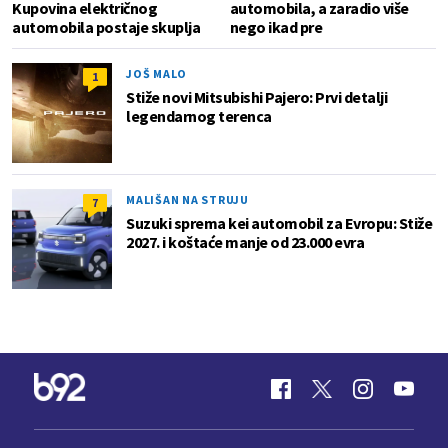
Kupovina električnog
automobila, a zaradio više
automobila postaje skuplja
nego ikad pre
JOŠ MALO
1
Stiže novi Mitsubishi Pajero: Prvi detalji
legendarnog terenca
MALIŠAN NA STRUJU
7
Suzuki sprema kei automobil za Evropu: Stiže
2027. i koštaće manje od 23.000 evra