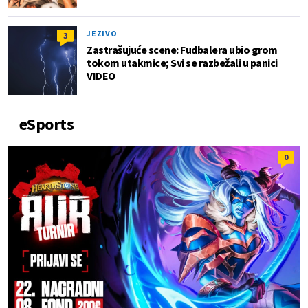
JEZIVO
3
Zastrašujuće scene: Fudbalera ubio grom
tokom utakmice; Svi se razbežali u panici
VIDEO
eSports
0