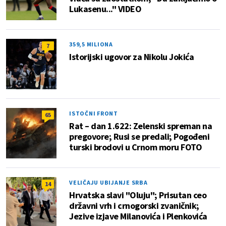
Lukasenu..." VIDEO
359,5 MILIONA
7
Istorijski ugovor za Nikolu Jokića
ISTOČNI FRONT
65
Rat – dan 1.622: Zelenski spreman na
pregovore; Rusi se predali; Pogođeni
turski brodovi u Crnom moru FOTO
VELIČAJU UBIJANJE SRBA
14
Hrvatska slavi "Oluju"; Prisutan ceo
državni vrh i crnogorski zvaničnik;
Jezive izjave Milanovića i Plenkovića