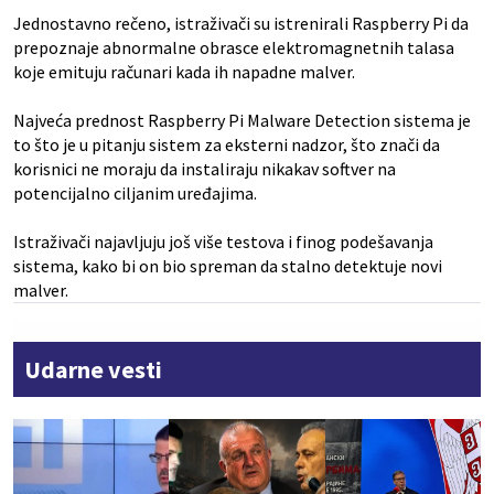
Jednostavno rečeno, istraživači su istrenirali Raspberry Pi da
prepoznaje abnormalne obrasce elektromagnetnih talasa
koje emituju računari kada ih napadne malver.
Najveća prednost Raspberry Pi Malware Detection sistema je
to što je u pitanju sistem za eksterni nadzor, što znači da
korisnici ne moraju da instaliraju nikakav softver na
potencijalno ciljanim uređajima.
Istraživači najavljuju još više testova i finog podešavanja
sistema, kako bi on bio spreman da stalno detektuje novi
malver.
Udarne vesti