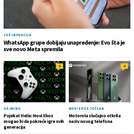
JOŠ INOVACIJA
WhatsApp grupe dobijaju unapređenje: Evo šta je
sve novo Meta spremila
0
0
GEJMING
NOVI EDGE 70 ČLAN
Pojekat Helix: Novi Xbox
Motorola slučajno otkrila
mogao bi da pokreće igre svih
naziv novog telefona
generacija