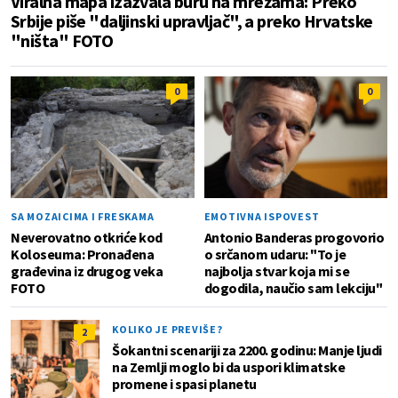
Viralna mapa izazvala buru na mrežama: Preko
Srbije piše "daljinski upravljač", a preko Hrvatske
"ništa" FOTO
0
0
SA MOZAICIMA I FRESKAMA
EMOTIVNA ISPOVEST
Neverovatno otkriće kod
Antonio Banderas progovorio
Koloseuma: Pronađena
o srčanom udaru: "To je
građevina iz drugog veka
najbolja stvar koja mi se
FOTO
dogodila, naučio sam lekciju"
KOLIKO JE PREVIŠE?
2
Šokantni scenariji za 2200. godinu: Manje ljudi
na Zemlji moglo bi da uspori klimatske
promene i spasi planetu