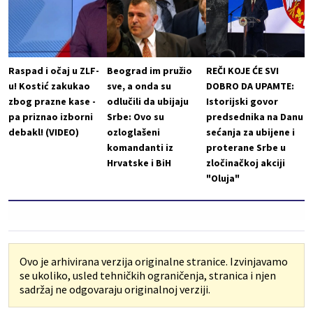
Raspad i očaj u ZLF-
Beograd im pružio
REČI KOJE ĆE SVI
u! Kostić zakukao
sve, a onda su
DOBRO DA UPAMTE:
zbog prazne kase -
odlučili da ubijaju
Istorijski govor
pa priznao izborni
Srbe: Ovo su
predsednika na Danu
debakl! (VIDEO)
ozloglašeni
sećanja za ubijene i
komandanti iz
proterane Srbe u
Hrvatske i BiH
zločinačkoj akciji
"Oluja"
Ovo je arhivirana verzija originalne stranice. Izvinjavamo
se ukoliko, usled tehničkih ograničenja, stranica i njen
sadržaj ne odgovaraju originalnoj verziji.