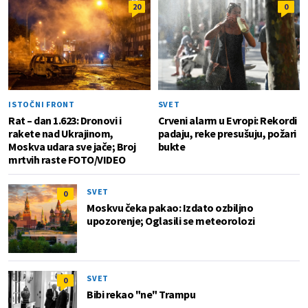
20
0
ISTOČNI FRONT
SVET
Rat – dan 1.623: Dronovi i
Crveni alarm u Evropi: Rekordi
rakete nad Ukrajinom,
padaju, reke presušuju, požari
Moskva udara sve jače; Broj
bukte
mrtvih raste FOTO/VIDEO
SVET
0
Moskvu čeka pakao: Izdato ozbiljno
upozorenje; Oglasili se meteorolozi
SVET
0
Bibi rekao "ne" Trampu