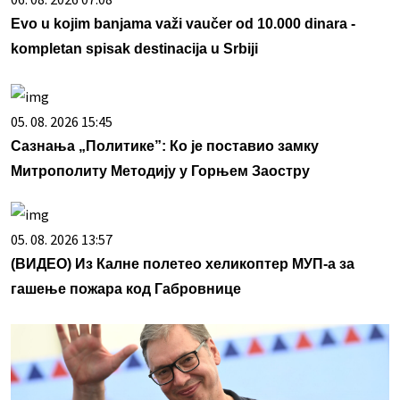
Evo u kojim banjama važi vaučer od 10.000 dinara -
kompletan spisak destinacija u Srbiji
05. 08. 2026 15:45
Сазнања „Политике”: Ко је поставио замку
Митрополиту Методију у Горњем Заостру
05. 08. 2026 13:57
(ВИДЕО) Из Калне полетео хеликоптер МУП-а за
гашење пожара код Габровнице