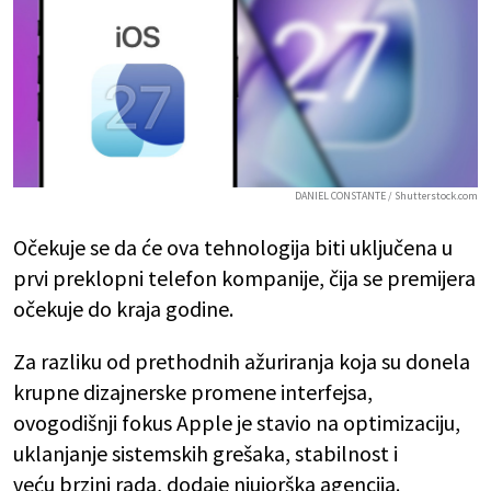
DANIEL CONSTANTE / Shutterstock.com
Očekuje se da će ova tehnologija biti uključena u
prvi preklopni telefon kompanije, čija se premijera
očekuje do kraja godine.
Za razliku od prethodnih ažuriranja koja su donela
krupne dizajnerske promene interfejsa,
ovogodišnji fokus Apple je stavio na optimizaciju,
uklanjanje sistemskih grešaka, stabilnost i
veću brzini rada, dodaje njujorška agencija.