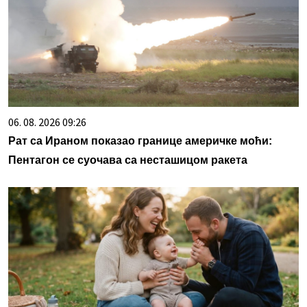
06. 08. 2026 09:26
Рат са Ираном показао границе америчке моћи:
Пентагон се суочава са несташицом ракета