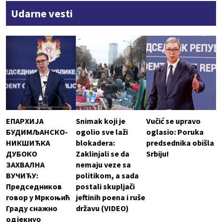
Udarne vesti
ЕПАРХИЈА
Snimak koji je
Vučić se upravo
БУДИМЉАНСКО-
ogolio sve laži
oglasio: Poruka
НИКШИЋКА
blokadera:
predsednika obišla
ДУБОКО
Zaklinjali se da
Srbiju!
ЗАХВАЛНА
nemaju veze sa
ВУЧИЋУ:
politikom, a sada
Председников
postali skupljači
говор у Мркоњић
jeftinih poena i ruše
Граду снажно
državu (VIDEO)
одјекнуо