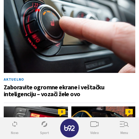
AKTUELNO
Zaboravite ogromne ekrane i veštačku
inteligenciju – vozači žele ovo
0
0
Novo
Sport
Video
Menu