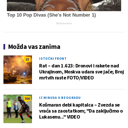
Top 10 Pop Divas (She's Not Number 1)
Brainberries
Možda vas zanima
ISTOČNI FRONT
23
Rat – dan 1.623: Dronovi i rakete nad
Ukrajinom, Moskva udara sve jače; Broj
mrtvih raste FOTO/VIDEO
IZ MINUSA U BEOGRADU
366
Košmaran debi kapitalca – Zvezda se
vraća sa zaostatkom; "Da zaključimo o
Lukasenu..." VIDEO