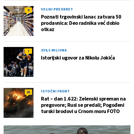
VELIKI PREOKRET
0
Poznati trgovinski lanac zatvara 50
prodavnica: Deo radnika već dobio
otkaz
359,5 MILIONA
7
Istorijski ugovor za Nikolu Jokića
ISTOČNI FRONT
65
Rat – dan 1.622: Zelenski spreman na
pregovore; Rusi se predali; Pogođeni
turski brodovi u Crnom moru FOTO