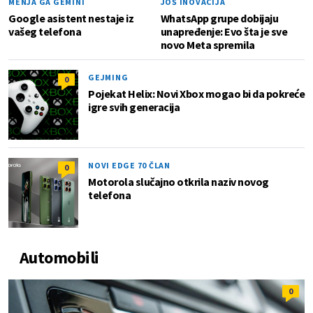
MENJA GA GEMINI
JOŠ INOVACIJA
Google asistent nestaje iz
WhatsApp grupe dobijaju
vašeg telefona
unapređenje: Evo šta je sve
novo Meta spremila
GEJMING
0
Pojekat Helix: Novi Xbox mogao bi da pokreće
igre svih generacija
NOVI EDGE 70 ČLAN
0
Motorola slučajno otkrila naziv novog
telefona
Automobili
0