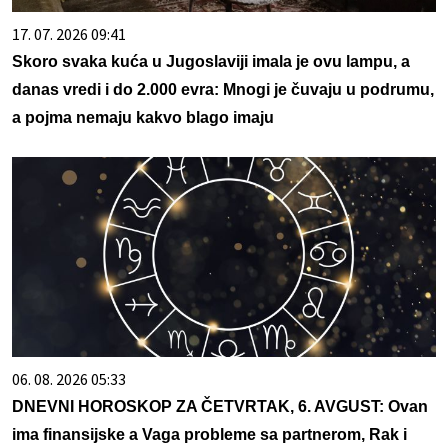
17. 07. 2026 09:41
Skoro svaka kuća u Jugoslaviji imala je ovu lampu, a
danas vredi i do 2.000 evra: Mnogi je čuvaju u podrumu,
a pojma nemaju kakvo blago imaju
06. 08. 2026 05:33
DNEVNI HOROSKOP ZA ČETVRTAK, 6. AVGUST: Ovan
ima finansijske a Vaga probleme sa partnerom, Rak i