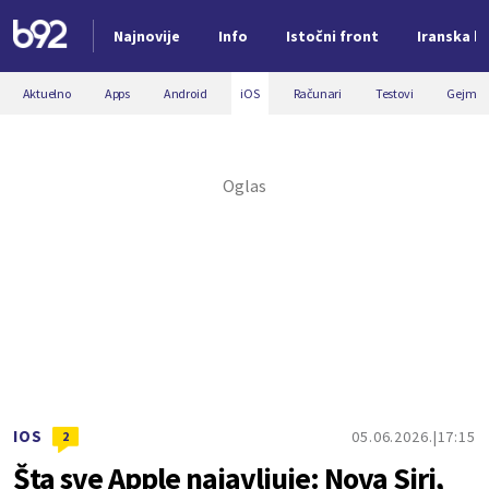
Najnovije
Info
Istočni front
Iranska kr
Nova vest
Aktuelno
Apps
Android
iOS
Računari
Testovi
Gejmin
IOS
05.06.2026.
17:15
2
Šta sve Apple najavljuje: Nova Siri,