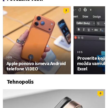
3
IOS
Proverite koji 
IOS
Apple ponovo ismeva Android
možda vam ukid
telefone VIDEO
Excel
Tehnopolis
0