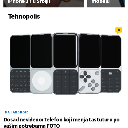
iPhone 17 u Srbiji!
modelu
Tehnopolis
0
IMA I ANDROID
Dosad neviđeno: Telefon koji menja tastuturu po
vašim potrebama FOTO