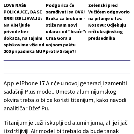
LOVE NAŠE
Podgorica će
Zelenski pred
POLICAJCE, DA SE
sarađivati sa OVK!
Vučićem odgovorio
SRBI ISELJAVAJU:
Bruka za brukom -
na pitanje o tzv.
Na KiM ljude
stiže nam novi
Kosovu: Odjekuju
privode bez
udarac od "braće":
reči ukrajinskog
dokaza, na tajnim
Crna Gora u
predsednika
spiskovima više od
vojnom paktu
200 pripadnika MUP
protiv Srbije?!
Apple iPhone 17 Air će u novoj generaciji zameniti
sadašnji Plus model. Umesto aluminijumskog
okvira trebalo bi da koristi titanijum, kako navodi
analitičar Džef Pu.
Titanijum je teži i skuplji od aluminijuma, ali je i jači
i izdržljiviji. Air model bi trebalo da bude tanak