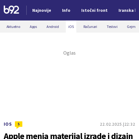
Najnovije
Info
Istočni front
Iranska kr
Nova vest
Aktuelno
Apps
Android
iOS
Računari
Testovi
Gejmin
IOS
22.02.2025.
22:32
5
Apple menja materijal izrade i dizajn