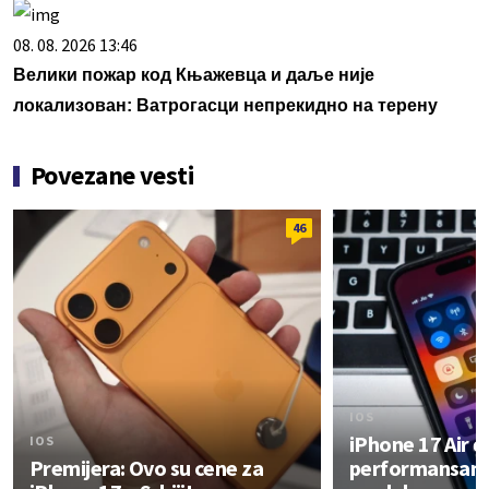
08. 08. 2026 13:46
Велики пожар код Књажевца и даље није
локализован: Ватрогасци непрекидно на терену
Povezane vesti
46
IOS
iPhone 17 Air ć
IOS
Premijera: Ovo su cene za
performansama 