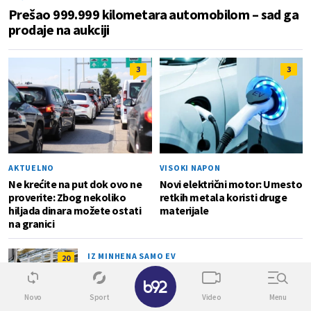
Prešao 999.999 kilometara automobilom – sad ga
prodaje na aukciji
3
3
AKTUELNO
VISOKI NAPON
Ne krećite na put dok ovo ne
Novi električni motor: Umesto
proverite: Zbog nekoliko
retkih metala koristi druge
hiljada dinara možete ostati
materijale
na granici
IZ MINHENA SAMO EV
20
BMW krenuo u novu eru: Ovaj model ima
domet preko 900 km i ozbiljno preti Tesli
FOTO
Novo
Sport
Video
Menu