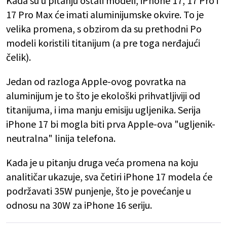
Kada su u pitanju ostali modeli, iPhone 17, 17 Pro i
17 Pro Max će imati aluminijumske okvire. To je
velika promena, s obzirom da su prethodni Po
modeli koristili titanijum (a pre toga nerđajući
čelik).
Jedan od razloga Apple-ovog povratka na
aluminijum je to što je ekološki prihvatljiviji od
titanijuma, i ima manju emisiju ugljenika. Serija
iPhone 17 bi mogla biti prva Apple-ova "ugljenik-
neutralna" linija telefona.
Kada je u pitanju druga veća promena na koju
analitičar ukazuje, sva četiri iPhone 17 modela će
podržavati 35W punjenje, što je povećanje u
odnosu na 30W za iPhone 16 seriju.