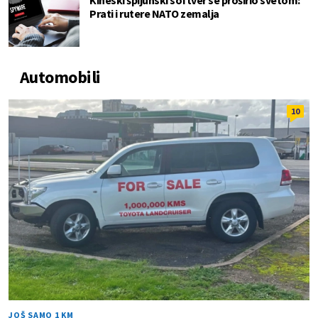
Prati i rutere NATO zemalja
Automobili
10
JOŠ SAMO 1 KM