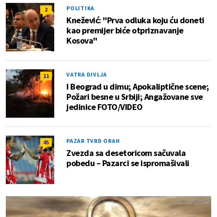
POLITIKA
2
Knežević: "Prva odluka koju ću doneti
kao premijer biće otpriznavanje
Kosova"
VATRA DIVLJA
11
I Beograd u dimu; Apokaliptične scene;
Požari besne u Srbiji; Angažovane sve
jedinice FOTO/VIDEO
PAZAR TVRD ORAH
45
Zvezda sa desetoricom sačuvala
pobedu – Pazarci se ispromašivali