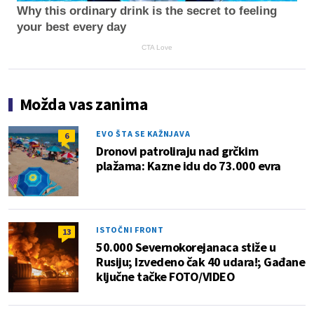
Why this ordinary drink is the secret to feeling
your best every day
CTA Love
Možda vas zanima
EVO ŠTA SE KAŽNJAVA
6
Dronovi patroliraju nad grčkim
plažama: Kazne idu do 73.000 evra
ISTOČNI FRONT
13
50.000 Severnokorejanaca stiže u
Rusiju; Izvedeno čak 40 udara!; Gađane
ključne tačke FOTO/VIDEO