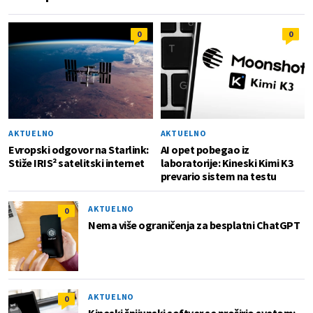
0
0
AKTUELNO
AKTUELNO
Evropski odgovor na Starlink:
AI opet pobegao iz
Stiže IRIS² satelitski internet
laboratorije: Kineski Kimi K3
prevario sistem na testu
AKTUELNO
0
Nema više ograničenja za besplatni ChatGPT
AKTUELNO
0
Kineski špijunski softver se proširio svetom: