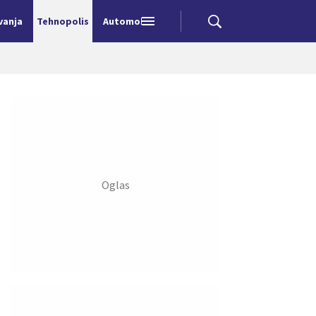
vanja
Tehnopolis
Automobili