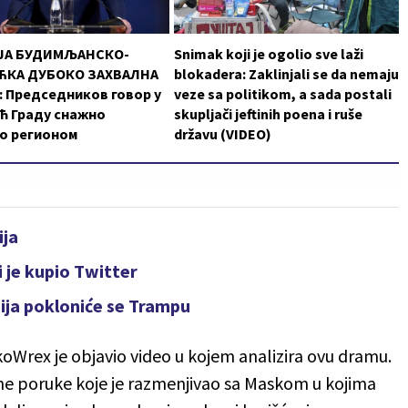
ЈА БУДИМЉАНСКО-
Snimak koji je ogolio sve laži
КА ДУБОКО ЗАХВАЛНА
blokadera: Zaklinjali se da nemaju
 Председников говор у
veze sa politikom, a sada postali
ћ Граду снажно
skupljači jeftinih poena i ruše
о регионом
državu (VIDEO)
ija
 je kupio Twitter
ija pokloniće se Trampu
oWrex je objavio video u kojem analizira ovu dramu.
tne poruke koje je razmenjivao sa Maskom u kojima