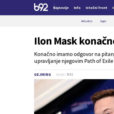
Najnovije
Info
Istočni front
Nova vest
Aktuelno
Apps
Ilon Mask konačn
Konačno imamo odgovor na pitanje d
upravljanje njegovim Path of Exile 
Izvor:
B92
GEJMING