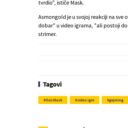
tvrdio", ističe Mask.
Asmongold je u svojoj reakciji na sve 
dobar" u video igrama, "ali postoji do
strimer.
Tagovi
Ilon Mask
video igre
gejming