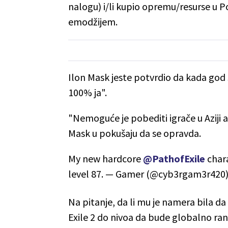
nalogu) i/li kupio opremu/resurse u 
emodžijem.
Ilon Mask jeste potvrdio da kada god
100% ja".
"Nemoguće je pobediti igrače u Aziji 
Mask u pokušaju da se opravda.
My new hardcore
@PathofExile
chara
level 87. — Gamer (@cyb3rgam3r420
Na pitanje, da li mu je namera bila d
Exile 2 do nivoa da bude globalno ran