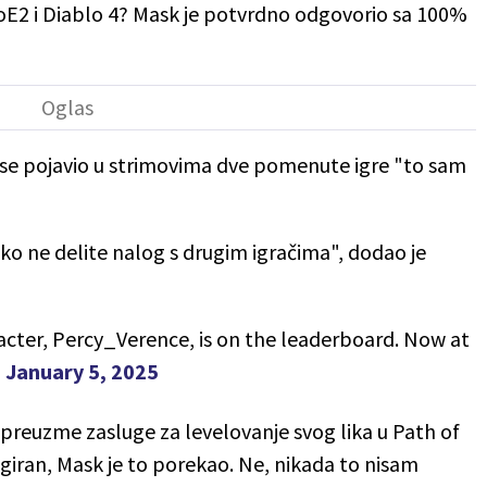
PoE2 i Diablo 4? Mask je potvrdno odgovorio sa 100%
 se pojavio u strimovima dve pomenute igre "to sam
ako ne delite nalog s drugim igračima", dodao je
cter, Percy_Verence, is on the leaderboard. Now at
)
January 5, 2025
a preuzme zasluge za levelovanje svog lika u Path of
giran, Mask je to porekao. Ne, nikada to nisam