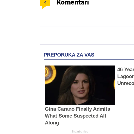
Komentari
4
PREPORUKA ZA VAS
46 Yea
Lagoon
Unreco
Gina Carano Finally Admits
What Some Suspected All
Along
Brainberries