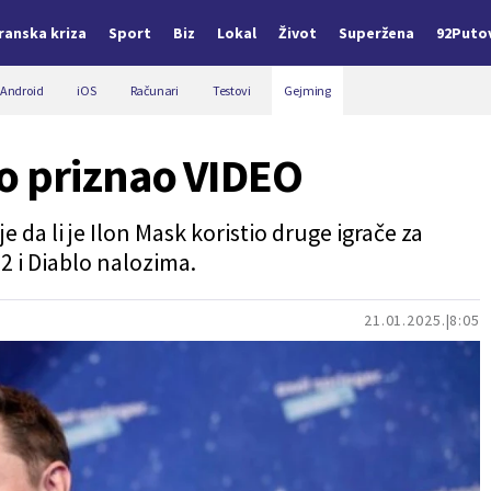
Iranska kriza
Sport
Biz
Lokal
Život
Superžena
92Puto
Android
iOS
Računari
Testovi
Gejming
o priznao VIDEO
a li je Ilon Mask koristio druge igrače za
2 i Diablo nalozima.
21.01.2025.
8:05