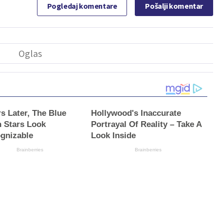
Pogledaj komentare
Pošalji komentar
rs Later, The Blue
Hollywood's Inaccurate
 Stars Look
Portrayal Of Reality – Take A
gnizable
Look Inside
Brainberries
Brainberries