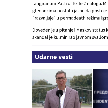
rangiranom Path of Exile 2 nalogu. Mil
gledaocima postalo jasno da postoje
"razvaljuje" u permadeath režimu igre
Doveden je u pitanje i Maskov status k
skandal je kulminirao javnom svađo
Udarne vesti