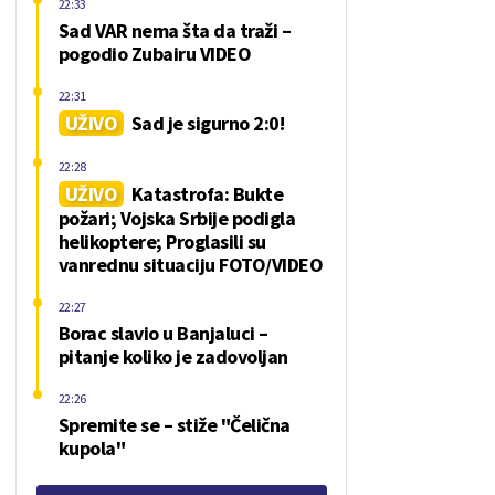
22:33
Sad VAR nema šta da traži –
pogodio Zubairu VIDEO
22:31
UŽIVO
Sad je sigurno 2:0!
22:28
UŽIVO
Katastrofa: Bukte
požari; Vojska Srbije podigla
helikoptere; Proglasili su
vanrednu situaciju FOTO/VIDEO
22:27
Borac slavio u Banjaluci –
pitanje koliko je zadovoljan
22:26
Spremite se – stiže "Čelična
kupola"