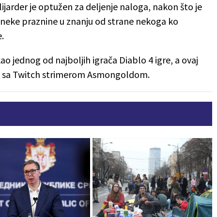
ijarder je optužen za deljenje naloga, nakon što je
 neke praznine u znanju od strane nekoga ko
.
ao jednog od najboljih igrača Diablo 4 igre, a ovaj
m sa Twitch strimerom Asmongoldom.