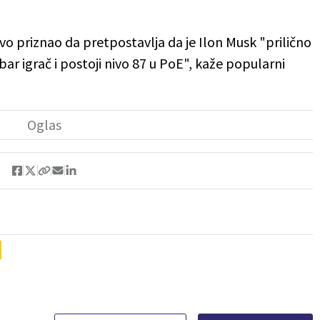
ovo priznao da pretpostavlja da je Ilon Musk "prilično
bar igrač i postoji nivo 87 u PoE", kaže popularni