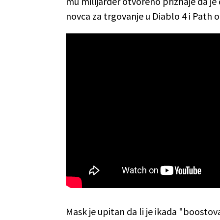
mu milijarder otvoreno priznaje da je 
novca za trgovanje u Diablo 4 i Path of
Mask je upitan da li je ikada "boostov