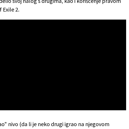
delio svoj nalog s drugima, kao i korišćenje pravom
 Exile 2.
ao" nivo (da li je neko drugi igrao na njegovom