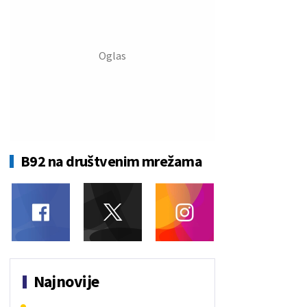
B92 na društvenim mrežama
Najnovije