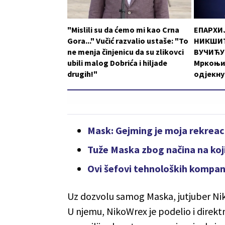
"Mislili su da ćemo mi kao Crna
ЕПАРХИ
Gora..." Vučić razvalio ustaše: "To
НИКШИЋ
ne menja činjenicu da su zlikovci
ВУЧИЋУ:
ubili malog Dobrića i hiljade
Мркоњи
drugih!"
одјекну
Mask: Gejming je moja rekreac
Tuže Maska zbog načina na koji
Ovi šefovi tehnoloških kompan
Uz dozvolu samog Maska, jutjuber Nik
U njemu, NikoWrex je podelio i direk