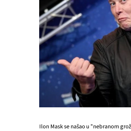
Ilon Mask se našao u "nebranom grož