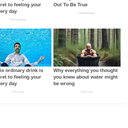
ret to feeling your
Out To Be True
very day
Brainberries
CTA Favorite
s ordinary drink is
Why everything you thought
ret to feeling your
you knew about water might
very day
be wrong
CTA Love
CTA Love