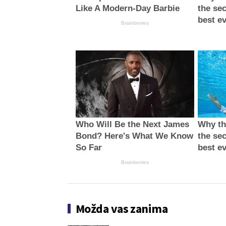
Like A Modern-Day Barbie
the sec
best e
Brainberries
Who Will Be the Next James
Why thi
Bond? Here's What We Know
the sec
So Far
best e
Brainberries
Možda vas zanima