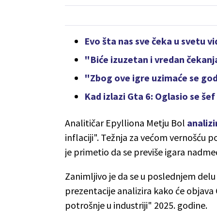
Evo šta nas sve čeka u svetu 
"Biće izuzetan i vredan čekan
"Zbog ove igre uzimaće se godi
Kad izlazi Gta 6: Oglasio se š
Analitičar Epylliona Metju Bol
analizi
inflaciji". Težnja za većom vernošću p
je primetio da se previše igara nadme
Zanimljivo je da se u poslednjem del
prezentacije analizira kako će objava 
potrošnje u industriji" 2025. godine.