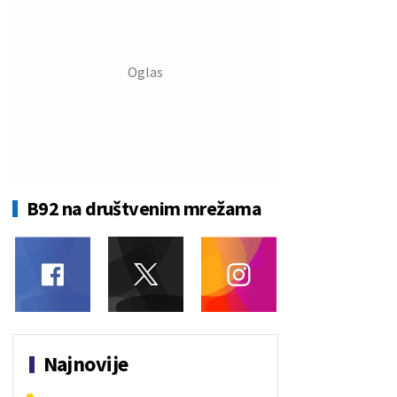
B92 na društvenim mrežama
Najnovije