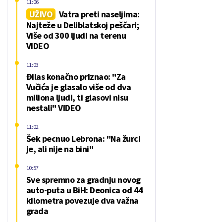
11:06
UŽIVO
Vatra preti naseljima:
Najteže u Deliblatskoj peščari;
Više od 300 ljudi na terenu
VIDEO
11:03
Đilas konačno priznao: "Za
Vučića je glasalo više od dva
miliona ljudi, ti glasovi nisu
nestali" VIDEO
11:02
Šek pecnuo Lebrona: "Na žurci
je, ali nije na bini"
10:57
Sve spremno za gradnju novog
auto-puta u BiH: Deonica od 44
kilometra povezuje dva važna
grada