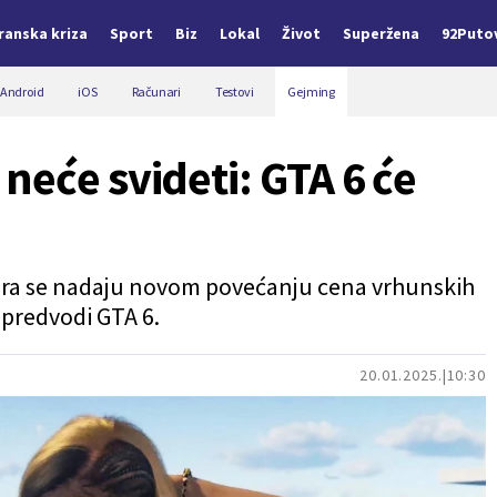
Iranska kriza
Sport
Biz
Lokal
Život
Superžena
92Puto
Android
iOS
Računari
Testovi
Gejming
neće svideti: GTA 6 će
gara se nadaju novom povećanju cena vrhunskih
 predvodi GTA 6.
20.01.2025.
10:30