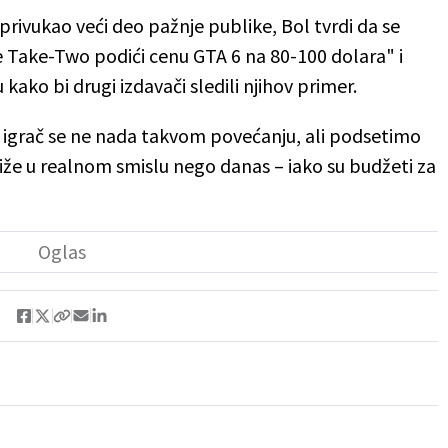
rivukao veći deo pažnje publike, Bol tvrdi da se
 Take-Two podići cenu GTA 6 na 80-100 dolara" i
ako bi drugi izdavači sledili njihov primer.
an igrač se ne nada takvom povećanju, ali podsetimo
niže u realnom smislu nego danas – iako su budžeti za