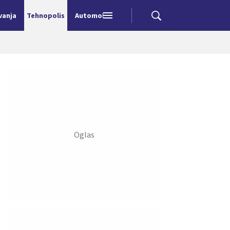
vanja
Tehnopolis
Automobili