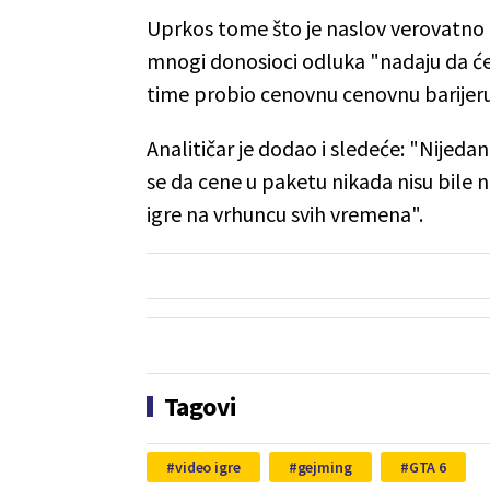
Uprkos tome što je naslov verovatno p
mnogi donosioci odluka "nadaju da će
time probio cenovnu cenovnu barijeru k
Analitičar je dodao i sledeće: "Nijed
se da cene u paketu nikada nisu bile 
igre na vrhuncu svih vremena".
Tagovi
video igre
gejming
GTA 6