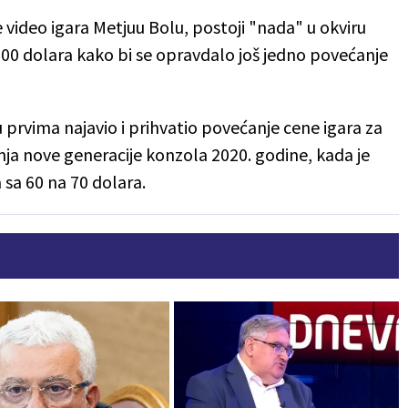
 video igara Metjuu Bolu, postoji "nada" u okviru
 100 dolara kako bi se opravdalo još jedno povećanje
prvima najavio i prihvatio povećanje cene igara za
ja nove generacije konzola 2020. godine, kada je
sa 60 na 70 dolara.