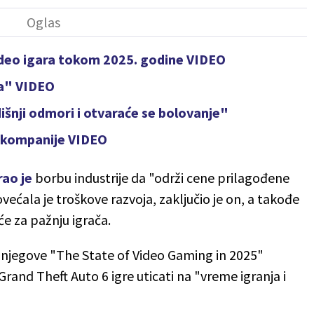
video igara tokom 2025. godine VIDEO
ja" VIDEO
šnji odmori i otvaraće se bolovanje"
ef kompanije VIDEO
rao je
borbu industrije da "održi cene prilagođene
ovećala je troškove razvoja, zaključio je on, a takođe
će za pažnju igrača.
u njegove "The State of Video Gaming in 2025"
Grand Theft Auto 6 igre uticati na "vreme igranja i