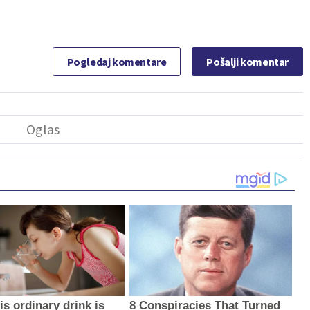
Pogledaj komentare
Pošalji komentar
s ordinary drink is
8 Conspiracies That Turned