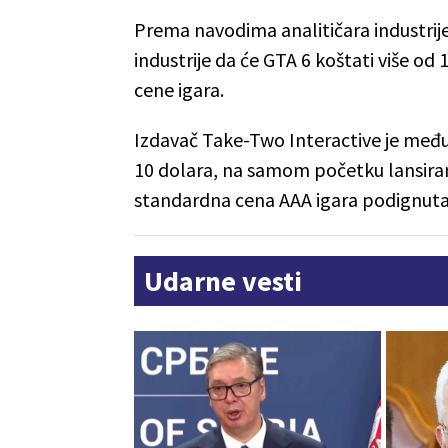
Prema navodima analitičara industrije
industrije da će GTA 6 koštati više od
cene igara.
Izdavač Take-Two Interactive je među 
10 dolara, na samom početku lansiran
standardna cena AAA igara podignuta 
Udarne vesti