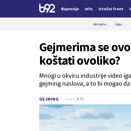
Najnovije
Info
Istočni front
Nova vest
Aktuelno
Apps
Gejmerima se ovo 
koštati ovoliko?
Mnogi u okviru industrije video i
gejming naslova, a to bi mogao da
Izvor:
B92
GEJMING