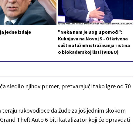
a jedne izdaje
"Neka nam je Bog u pomoći":
Kuknjava na Novoj S - Otkrivena
suština lažnih istraživanja i istina
o blokaderskoj listi (VIDEO)
a sledilo njihov primer, pretvarajući tako igre od 70
a teraju rukovodioce da žude za još jednim skokom
rand Theft Auto 6 biti katalizator koji će opravdati