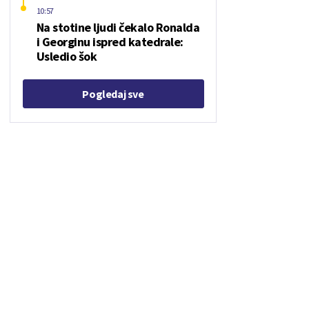
10:57
Na stotine ljudi čekalo Ronalda
i Georginu ispred katedrale:
Usledio šok
Pogledaj sve