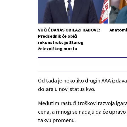
VUČIĆ DANAS OBILAZI RADOVE:
Anatomij
Predsednik će obići
rekonstrukciju Starog
železničkog mosta
Od tada je nekoliko drugih AAA izdavač
dolara u novi status kvo.
Međutim rastući troškovi razvoja igar
cena, a mnogi se nadaju da će upravo G
takvu promenu.