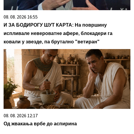
08. 08. 2026 16:55
И ЗА БОДИРОГУ ШУТ КАРТА: На површину
испливале невероватне афере, блокадери га
ковали у звезде, па брутално "ветиран"
08. 08. 2026 12:17
Од жвакања врбе до аспирина