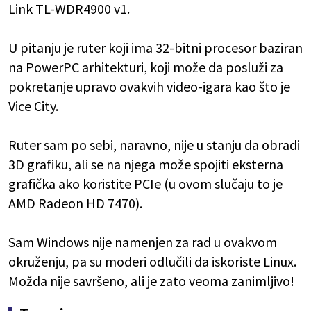
Link TL-WDR4900 v1.
U pitanju je ruter koji ima 32-bitni procesor baziran
na PowerPC arhitekturi, koji može da posluži za
pokretanje upravo ovakvih video-igara kao što je
Vice City.
Ruter sam po sebi, naravno, nije u stanju da obradi
3D grafiku, ali se na njega može spojiti eksterna
grafička ako koristite PCIe (u ovom slučaju to je
AMD Radeon HD 7470).
Sam Windows nije namenjen za rad u ovakvom
okruženju, pa su moderi odlučili da iskoriste Linux.
Možda nije savršeno, ali je zato veoma zanimljivo!