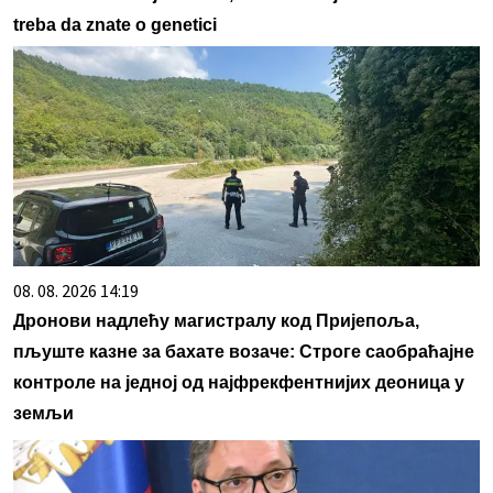
treba da znate o genetici
08. 08. 2026 14:19
Дронови надлећу магистралу код Пријепоља,
пљуште казне за бахате возаче: Строге саобраћајне
контроле на једној од најфрекфентнијих деоница у
земљи