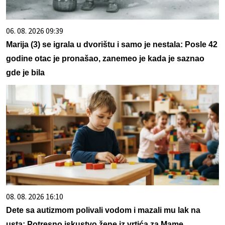
06. 08. 2026 09:39
Marija (3) se igrala u dvorištu i samo je nestala: Posle 42
godine otac je pronašao, zanemeo je kada je saznao
gde je bila
08. 08. 2026 16:10
Dete sa autizmom polivali vodom i mazali mu lak na
usta: Potresno iskustvo žene iz vrtića za Mame