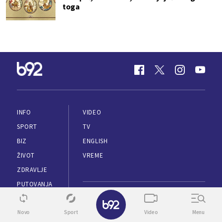
toga
INFO
VIDEO
SPORT
TV
BIZ
ENGLISH
ŽIVOT
VREME
ZDRAVLJE
PUTOVANJA
KULTURA
MARKETING
SUPERŽENA
Novo
Sport
Video
Menu