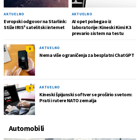
AKTUELNO
AKTUELNO
Evropski odgovor na Starlink:
AI opet pobegao iz
Stiže IRIS² satelitski internet
laboratorije: Kineski Kimi K3
prevario sistem na testu
AKTUELNO
0
Nema više ograničenja za besplatni ChatGPT
AKTUELNO
0
Kineski špijunski softver se proširio svetom:
Prati i rutere NATO zemalja
Automobili