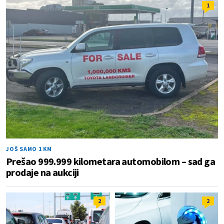
1
JOŠ SAMO 1 KM
Prešao 999.999 kilometara automobilom – sad ga
prodaje na aukciji
2
2