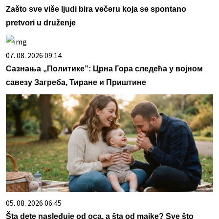
Zašto sve više ljudi bira večeru koja se spontano
pretvori u druženje
07. 08. 2026 09:14
Сазнања „Политике”: Црна Гора следећа у војном
савезу Загреба, Тиране и Приштине
05. 08. 2026 06:45
Šta dete nasleđuje od oca, a šta od majke? Sve što