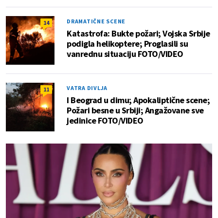
DRAMATIČNE SCENE
14
Katastrofa: Bukte požari; Vojska Srbije
podigla helikoptere; Proglasili su
vanrednu situaciju FOTO/VIDEO
VATRA DIVLJA
11
I Beograd u dimu; Apokaliptične scene;
Požari besne u Srbiji; Angažovane sve
jedinice FOTO/VIDEO