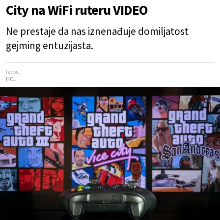
City na WiFi ruteru VIDEO
Ne prestaje da nas iznenađuje domiljatost
gejming entuzijasta.
Izvor:
HCL