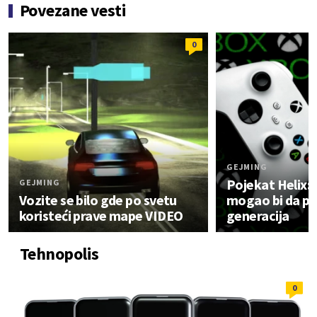
Povezane vesti
0
GEJMING
Pojekat Helix: 
GEJMING
Vozite se bilo gde po svetu
mogao bi da po
koristeći prave mape VIDEO
generacija
Tehnopolis
0