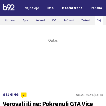
Najnovije
Info
Istočni front
Iranska kr
Nova vest
Aktuelno
Apps
Android
iOS
Računari
Testovi
Gejmin
GEJMING
08.03.2024.
15:48
1
Verovali ili ne: Pokrenuli GTA Vice