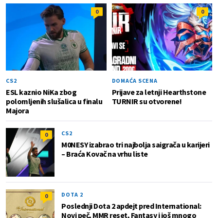
0
0
CS2
DOMAĆA SCENA
ESL kaznio NiKa zbog
Prijave za letnji Hearthstone
polomljenih slušalica u finalu
TURNIR su otvorene!
Majora
CS2
0
M0NESY izabrao tri najbolja saigrača u karijeri
– Braća Kovač na vrhu liste
DOTA 2
0
Poslednji Dota 2 apdejt pred International:
Novi peč, MMR reset, Fantasy i još mnogo