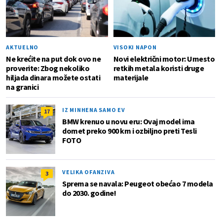
AKTUELNO
VISOKI NAPON
Ne krećite na put dok ovo ne
Novi električni motor: Umesto
proverite: Zbog nekoliko
retkih metala koristi druge
hiljada dinara možete ostati
materijale
na granici
IZ MINHENA SAMO EV
17
BMW krenuo u novu eru: Ovaj model ima
domet preko 900 km i ozbiljno preti Tesli
FOTO
VELIKA OFANZIVA
3
Sprema se navala: Peugeot obećao 7 modela
do 2030. godine!