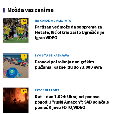
Možda vas zanima
NA KORAK OD PLEJ-OFA
80
Partizan već može da se sprema za
Hetafe; Ilić otkrio zašto Ugrešić nije
igrao VIDEO
EVO ŠTA SE KAŽNJAVA
6
Dronovi patroliraju nad grčkim
plažama: Kazne idu do 73.000 evra
ISTOČNI FRONT
17
Rat – dan 1.624: Ukrajinci ponovo
pogodili "ruski Amazon"; SAD pojačale
pomoć Kijevu FOTO/VIDEO