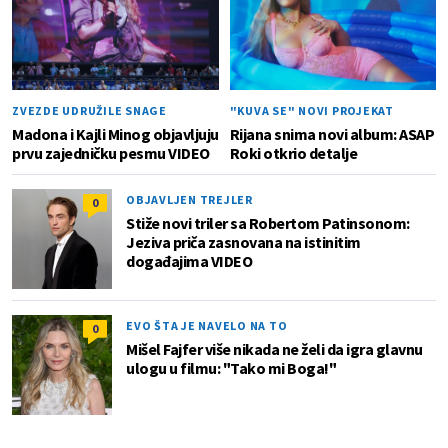
ZVEZDE UDRUŽILE SNAGE
"KUVA SE" NOVI PROJEKAT
Madona i Kajli Minog objavljuju
Rijana snima novi album: ASAP
prvu zajedničku pesmu VIDEO
Roki otkrio detalje
OBJAVLJEN TREJLER
0
Stiže novi triler sa Robertom Patinsonom:
Jeziva priča zasnovana na istinitim
događajima VIDEO
EVO ŠTA JE NAVELO NA TO
0
Mišel Fajfer više nikada ne želi da igra glavnu
ulogu u filmu: "Tako mi Boga!"