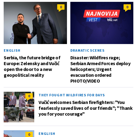
0
0
ENGLISH
DRAMATIC SCENES
Serbia, the future bridge of
Disaster: Wildfires rage;
Europe: Zelensky and Vučić
Serbian Armed Forces deploy
open the door to a new
helicopters; Urgent
geopolitical reality
evacuation ordered
PHOTO/VIDEO
THEY FOUGHT WILDFIRES FOR DAYS
0
Vučić welcomes Serbian firefighters: "You
fearlessly saved lives of our friends"; "Thank
you for your courage"
ENGLISH
0