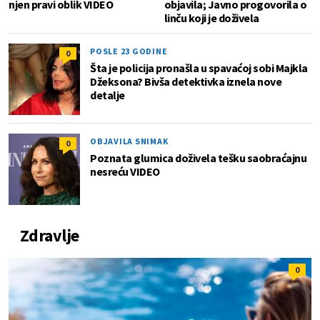
njen pravi oblik VIDEO
objavila; Javno progovorila o
linču koji je doživela
POSLE 23 GODINE
0
Šta je policija pronašla u spavaćoj sobi Majkla
Džeksona? Bivša detektivka iznela nove
detalje
OBJAVILA SNIMAK
0
Poznata glumica doživela tešku saobraćajnu
nesreću VIDEO
Zdravlje
0