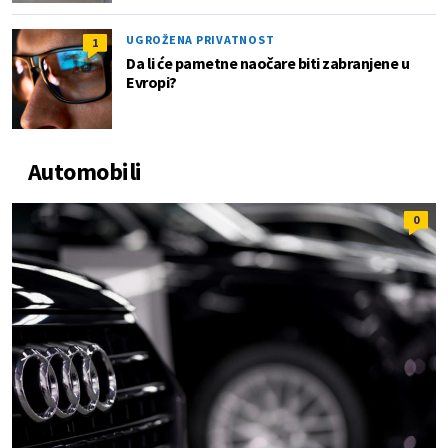
UGROŽENA PRIVATNOST
1
Da li će pametne naočare biti zabranjene u
Evropi?
Automobili
0