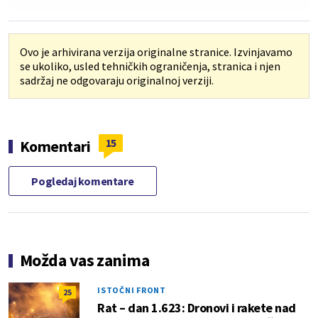
Ovo je arhivirana verzija originalne stranice. Izvinjavamo
se ukoliko, usled tehničkih ograničenja, stranica i njen
sadržaj ne odgovaraju originalnoj verziji.
15
Komentari
Pogledaj komentare
Možda vas zanima
ISTOČNI FRONT
25
Rat – dan 1.623: Dronovi i rakete nad