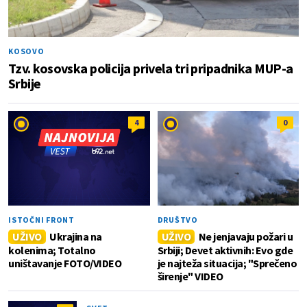
KOSOVO
Tzv. kosovska policija privela tri pripadnika MUP-a
Srbije
4
0
ISTOČNI FRONT
DRUŠTVO
UŽIVO
Ukrajina na
UŽIVO
Ne jenjavaju požari u
kolenima; Totalno
Srbiji; Devet aktivnih: Evo gde
uništavanje FOTO/VIDEO
je najteža situacija; "Sprečeno
širenje" VIDEO