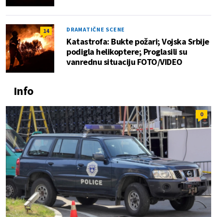
DRAMATIČNE SCENE
14
Katastrofa: Bukte požari; Vojska Srbije
podigla helikoptere; Proglasili su
vanrednu situaciju FOTO/VIDEO
Info
0