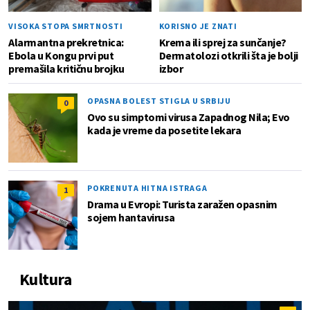
VISOKA STOPA SMRTNOSTI
KORISNO JE ZNATI
Alarmantna prekretnica:
Krema ili sprej za sunčanje?
Ebola u Kongu prvi put
Dermatolozi otkrili šta je bolji
premašila kritičnu brojku
izbor
OPASNA BOLEST STIGLA U SRBIJU
0
Ovo su simptomi virusa Zapadnog Nila; Evo
kada je vreme da posetite lekara
POKRENUTA HITNA ISTRAGA
1
Drama u Evropi: Turista zaražen opasnim
sojem hantavirusa
Kultura