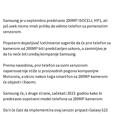
Samsung je u septembru predstavio 200MP ISOCELL HP1, ali
još uvek nismo imali priliku da vidimo telefon sa pomenutim
senzorom.
Popularni dojavljivač IceUniverse sugeriše da će prvi telefon sa
kamerom od 200MP biti predstavljen uskoro, a zanimljivo je
da to neće biti uređaj kompanije Samsung.
Prema navodima, prvi telefon sa ovim senzorom
najverovatnije stiže iz proizvodnih pogona kompanijne
Motorola, a ubrzo nakon toga smartfon sa 200MP kamerom
će objaviti i Xiaomi.
Samsung će, s druge strane, sačekati 2023. godinu kako bi
predstavio sopstveni model telefona sa 200MP kamerom.
Da li će čast da implementira ovaj senzor pripasti Galaxy S23