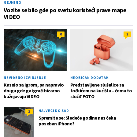
GEJMING
Vozite se bilo gde po svetu koristeći prave mape
VIDEO
0
2
NEVIĐENO IZVINJENJE
NEOBIČAN DODATAK
Kasnio sa igrom, pa napravio
Predstavljene slušalice sa
drugu gde ga igrači bizarno
točkićem na kućištu – čemu to
kažnjavaju VIDEO
služi? FOTO
NAJVEĆI DO SAD
3
Spremite se: Sledeće godine nas čeka
poseban iPhone?