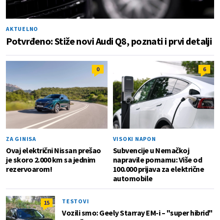
AKTUELNO
Potvrđeno: Stiže novi Audi Q8, poznati i prvi detalji
0
6
ZA GINISA
VISOKI NAPON
Ovaj električni Nissan prešao
Subvencije u Nemačkoj
je skoro 2.000 km sa jednim
napravile pomamu: Više od
rezervoarom!
100.000 prijava za električne
automobile
TESTOVI
15
Vozili smo: Geely Starray EM-i – "super hibrid"