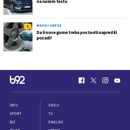
na našem testu
MNOGI GREŠE
8
Da li nove gume treba postaviti napred ili
pozadi?
INFO
VIDEO
SPORT
TV
BIZ
ENGLISH