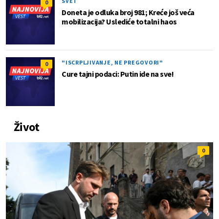
SVET
0
Doneta je odluka broj 981; Kreće još veća
mobilizacija? Uslediće totalni haos
"ISCRPLJIVANJE, NE PREGOVORI"
0
Cure tajni podaci: Putin ide na sve!
Život
0