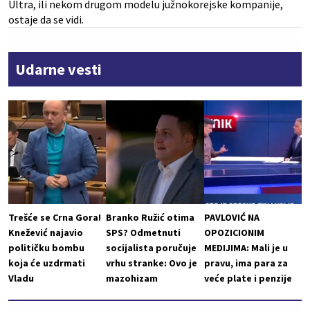
Ultra, ili nekom drugom modelu južnokorejske kompanije,
ostaje da se vidi.
Udarne vesti
Trešće se Crna Gora!
Branko Ružić otima
PAVLOVIĆ NA
Knežević najavio
SPS? Odmetnuti
OPOZICIONIM
političku bombu
socijalista poručuje
MEDIJIMA: Mali je u
koja će uzdrmati
vrhu stranke: Ovo je
pravu, ima para za
Vladu
mazohizam
veće plate i penzije