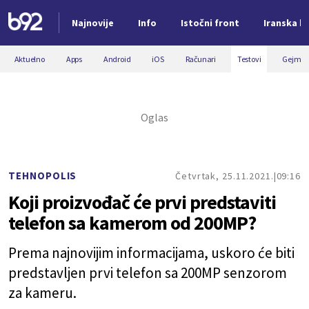
Najnovije
Info
Istočni front
Iranska kr
Nova vest
Aktuelno
Apps
Android
iOS
Računari
Testovi
Gejmin
TEHNOPOLIS
Četvrtak, 25.11.2021.
09:16
Koji proizvođač će prvi predstaviti
telefon sa kamerom od 200MP?
Prema najnovijim informacijama, uskoro će biti
predstavljen prvi telefon sa 200MP senzorom
za kameru.