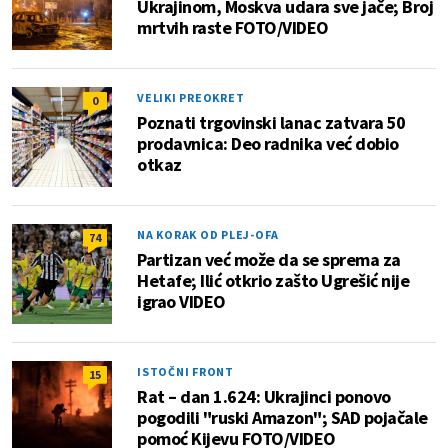
Ukrajinom, Moskva udara sve jače; Broj
mrtvih raste FOTO/VIDEO
VELIKI PREOKRET
0
Poznati trgovinski lanac zatvara 50
prodavnica: Deo radnika već dobio
otkaz
NA KORAK OD PLEJ-OFA
74
Partizan već može da se sprema za
Hetafe; Ilić otkrio zašto Ugrešić nije
igrao VIDEO
ISTOČNI FRONT
15
Rat – dan 1.624: Ukrajinci ponovo
pogodili "ruski Amazon"; SAD pojačale
pomoć Kijevu FOTO/VIDEO