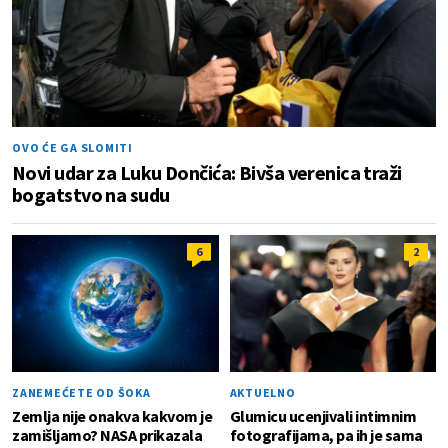
OVO ĆE GA SLOMITI
Novi udar za Luku Dončića: Bivša verenica traži
bogatstvo na sudu
6
2
ZANEMEĆETE OD ŠOKA
AKTUELNO
Zemlja nije onakva kakvom je
Glumicu ucenjivali intimnim
zamišljamo? NASA prikazala
fotografijama, pa ih je sama