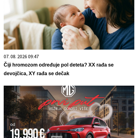
07. 08. 2026 09:47
Čiji hromozom određuje pol deteta? XX rađa se
devojčica, XY rađa se dečak