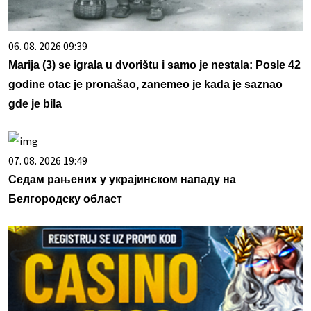
06. 08. 2026 09:39
Marija (3) se igrala u dvorištu i samo je nestala: Posle 42
godine otac je pronašao, zanemeo je kada je saznao
gde je bila
07. 08. 2026 19:49
Седам рањених у украјинском нападу на
Белгородску област