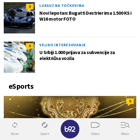
LUKSUZ NA TOČKOVIMA
0
Novi lepotan: Bugatti Destrier ima 1.500 KS i
W16 motor FOTO
VELIKO INTERESOVANJE
0
U Srbiji 1.000 prijava za subvencije za
električna vozila
eSports
0
Novo
Sport
Video
Menu