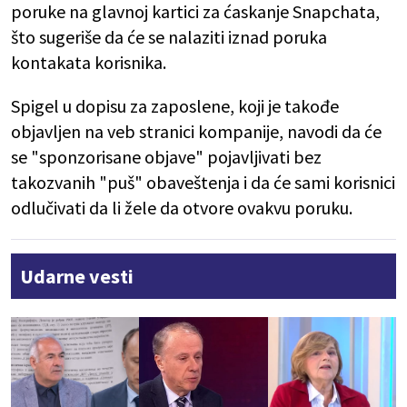
poruke na glavnoj kartici za ćaskanje Snapchata,
što sugeriše da će se nalaziti iznad poruka
kontakata korisnika.
Spigel u dopisu za zaposlene, koji je takođe
objavljen na veb stranici kompanije, navodi da će
se "sponzorisane objave" pojavljivati bez
takozvanih "puš" obaveštenja i da će sami korisnici
odlučivati da li žele da otvore ovakvu poruku.
Udarne vesti