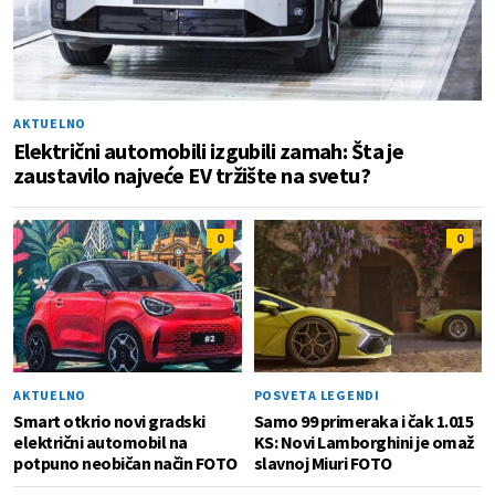
AKTUELNO
Električni automobili izgubili zamah: Šta je
zaustavilo najveće EV tržište na svetu?
0
0
AKTUELNO
POSVETA LEGENDI
Smart otkrio novi gradski
Samo 99 primeraka i čak 1.015
električni automobil na
KS: Novi Lamborghini je omaž
potpuno neobičan način FOTO
slavnoj Miuri FOTO