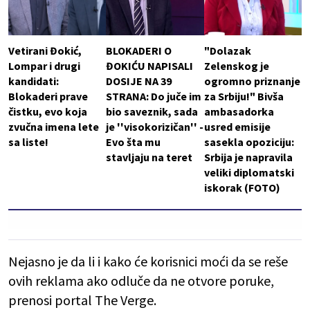
Vetirani Đokić,
BLOKADERI O
"Dolazak
Lompar i drugi
ĐOKIĆU NAPISALI
Zelenskog je
kandidati:
DOSIJE NA 39
ogromno priznanje
Blokaderi prave
STRANA: Do juče im
za Srbiju!" Bivša
čistku, evo koja
bio saveznik, sada
ambasadorka
zvučna imena lete
je ''visokorizičan'' -
usred emisije
sa liste!
Evo šta mu
sasekla opoziciju:
stavljaju na teret
Srbija je napravila
veliki diplomatski
iskorak (FOTO)
Nejasno je da li i kako će korisnici moći da se reše
ovih reklama ako odluče da ne otvore poruke,
prenosi portal The Verge.