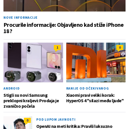
NOVE INFORMACIJE
Procurile informacije: Objavljeno kad stiže iPhone
18?
1
0
ANDROID
RANIJE OD OČEKIVANOG
Stigli su novi Samsung
Xiaomi pravi veliki korak:
preklopni kraljevi: Prodaja je
HyperOS 4 "silazi među ljude"
zvanično počela
POD LUPOM JAVNOSTI
0
OpenAI na meti kritika: Pravili luksuzno