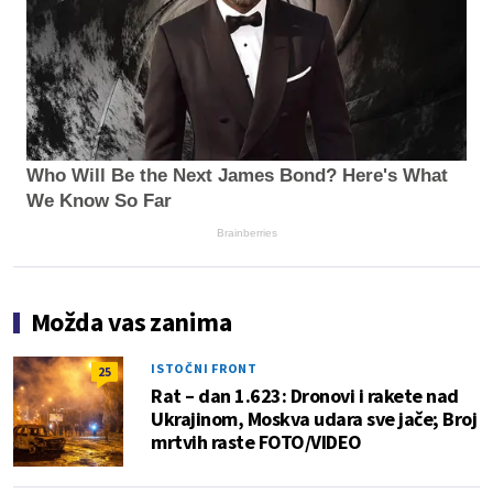
Who Will Be the Next James Bond? Here's What
We Know So Far
Brainberries
Možda vas zanima
ISTOČNI FRONT
25
Rat – dan 1.623: Dronovi i rakete nad
Ukrajinom, Moskva udara sve jače; Broj
mrtvih raste FOTO/VIDEO