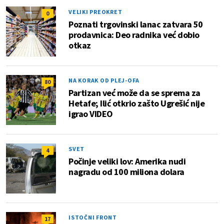
VELIKI PREOKRET
0
Poznati trgovinski lanac zatvara 50
prodavnica: Deo radnika već dobio
otkaz
NA KORAK OD PLEJ-OFA
80
Partizan već može da se sprema za
Hetafe; Ilić otkrio zašto Ugrešić nije
igrao VIDEO
SVET
4
Počinje veliki lov: Amerika nudi
nagradu od 100 miliona dolara
ISTOČNI FRONT
17