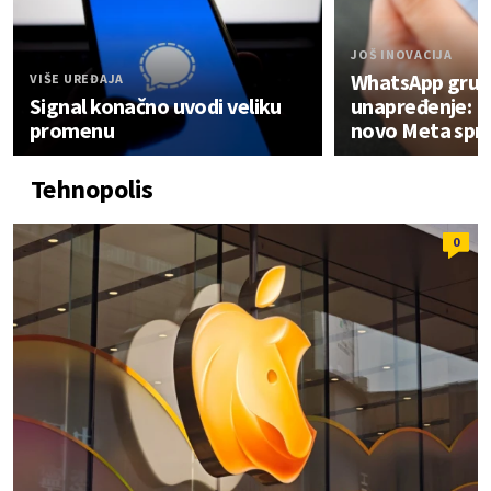
JOŠ INOVACIJA
WhatsApp grupe
VIŠE UREĐAJA
Signal konačno uvodi veliku
unapređenje: Ev
promenu
novo Meta spr
Tehnopolis
0