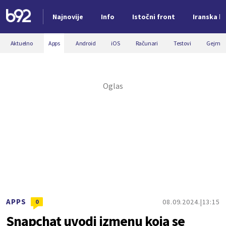
Najnovije
Info
Istočni front
Iranska kr
Nova vest
Aktuelno
Apps
Android
iOS
Računari
Testovi
Gejmin
APPS
08.09.2024.
13:15
0
Snapchat uvodi izmenu koja se