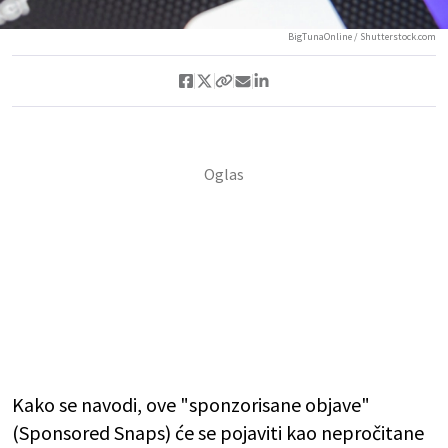
BigTunaOnline / Shutterstock.com
Kako se navodi, ove "sponzorisane objave"
(Sponsored Snaps) će se pojaviti kao nepročitane