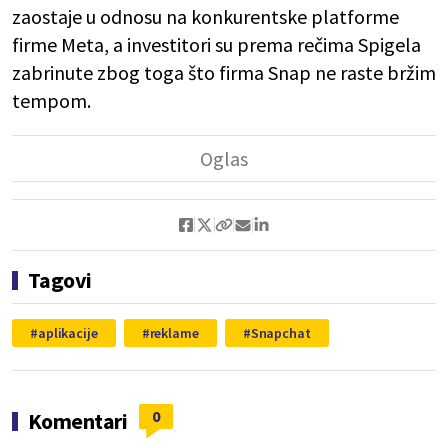
zaostaje u odnosu na konkurentske platforme
firme Meta, a investitori su prema rečima Spigela
zabrinute zbog toga što firma Snap ne raste bržim
tempom.
Tagovi
aplikacije
reklame
Snapchat
0
Komentari