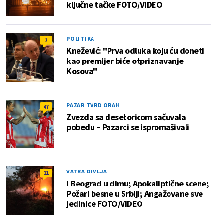
ključne tačke FOTO/VIDEO
POLITIKA
2
Knežević: "Prva odluka koju ću doneti
kao premijer biće otpriznavanje
Kosova"
PAZAR TVRD ORAH
47
Zvezda sa desetoricom sačuvala
pobedu – Pazarci se ispromašivali
VATRA DIVLJA
11
I Beograd u dimu; Apokaliptične scene;
Požari besne u Srbiji; Angažovane sve
jedinice FOTO/VIDEO