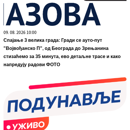
09. 08. 2026 10:00
Спајање 3 велика града: Гради се ауто-пут
"Војвођанско П", од Београда до Зрењанина
стизаћемо за 35 минута, ево детаљне трасе и како
напредују радови ФОТО