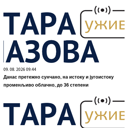
09. 08. 2026 09:44
Данас претежно сунчано, на истоку и југоистоку
променљиво облачно, до 36 степени