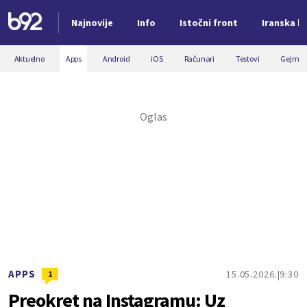
Najnovije
Info
Istočni front
Iranska kr
Nova vest
Aktuelno
Apps
Android
iOS
Računari
Testovi
Gejmin
APPS
15.05.2026.
9:30
1
Preokret na Instagramu: Uz