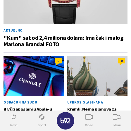
AKTUELNO
"Kum" sat od 2,4 miliona dolara: Ima čak i malog
Marlona Branda! FOTO
0
0
OBRAČUN NA SUDU
UPRKOS GLASINAMA
Bivši zaposleni u Apple-u
Kremlj: Nema planova za
odavao tajne kad je otišao u
zabranu društvenih mreža
OpenAI?
Novo
Sport
Video
Menu