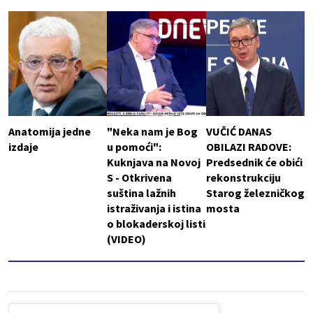
Anatomija jedne
"Neka nam je Bog
VUČIĆ DANAS
izdaje
u pomoći":
OBILAZI RADOVE:
Kuknjava na Novoj
Predsednik će obići
S - Otkrivena
rekonstrukciju
suština lažnih
Starog železničkog
istraživanja i istina
mosta
o blokaderskoj listi
(VIDEO)