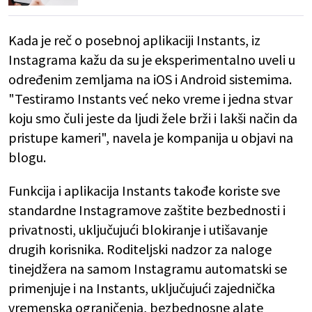
Kada je reč o posebnoj aplikaciji Instants, iz
Instagrama kažu da su je eksperimentalno uveli u
određenim zemljama na iOS i Android sistemima.
"Testiramo Instants već neko vreme i jedna stvar
koju smo čuli jeste da ljudi žele brži i lakši način da
pristupe kameri", navela je kompanija u objavi na
blogu.
Funkcija i aplikacija Instants takođe koriste sve
standardne Instagramove zaštite bezbednosti i
privatnosti, uključujući blokiranje i utišavanje
drugih korisnika. Roditeljski nadzor za naloge
tinejdžera na samom Instagramu automatski se
primenjuje i na Instants, uključujući zajednička
vremenska ograničenja, bezbednosne alate