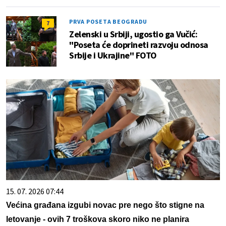
PRVA POSETA BEOGRADU
7
Zelenski u Srbiji, ugostio ga Vučić:
"Poseta će doprineti razvoju odnosa
Srbije i Ukrajine" FOTO
15. 07. 2026 07:44
Većina građana izgubi novac pre nego što stigne na
letovanje - ovih 7 troškova skoro niko ne planira