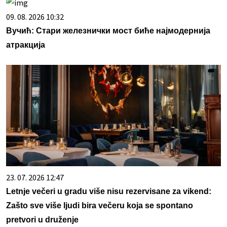
09. 08. 2026 10:32
Вучић: Стари железнички мост биће најмодернија
атракција
23. 07. 2026 12:47
Letnje večeri u gradu više nisu rezervisane za vikend:
Zašto sve više ljudi bira večeru koja se spontano
pretvori u druženje