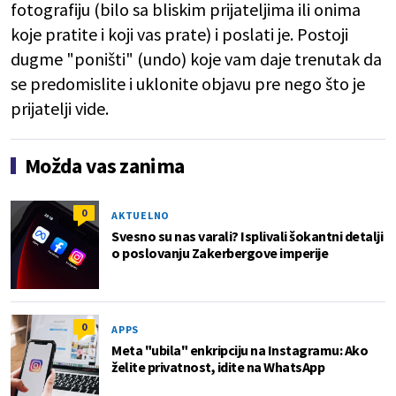
fotografiju (bilo sa bliskim prijateljima ili onima
koje pratite i koji vas prate) i poslati je. Postoji
dugme "poništi" (undo) koje vam daje trenutak da
se predomislite i uklonite objavu pre nego što je
prijatelji vide.
Možda vas zanima
0
AKTUELNO
Svesno su nas varali? Isplivali šokantni detalji
o poslovanju Zakerbergove imperije
0
APPS
Meta "ubila" enkripciju na Instagramu: Ako
želite privatnost, idite na WhatsApp