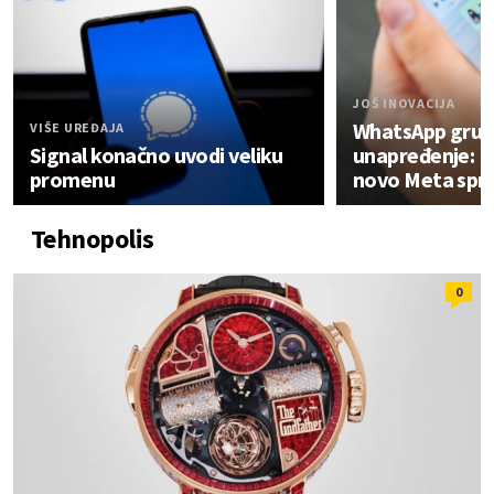
JOŠ INOVACIJA
WhatsApp grupe
VIŠE UREĐAJA
Signal konačno uvodi veliku
unapređenje: Ev
promenu
novo Meta spr
Tehnopolis
0