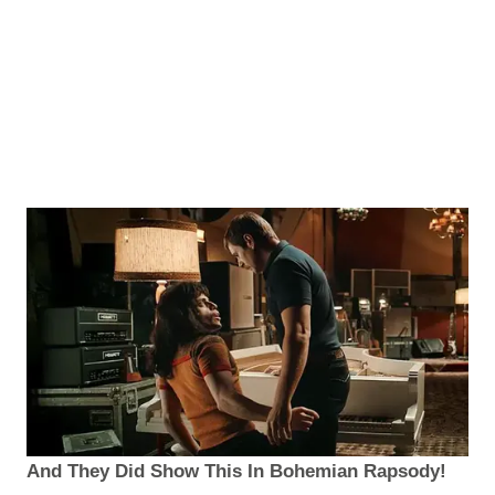
And They Did Show This In Bohemian Rapsody!