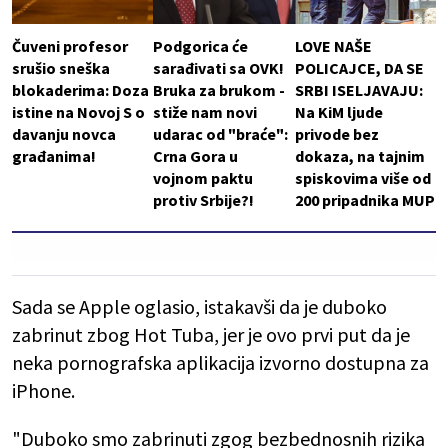
Čuveni profesor
Podgorica će
LOVE NAŠE
srušio sneška
sarađivati sa OVK!
POLICAJCE, DA SE
blokaderima: Doza
Bruka za brukom -
SRBI ISELJAVAJU:
istine na Novoj S o
stiže nam novi
Na KiM ljude
davanju novca
udarac od "braće":
privode bez
građanima!
Crna Gora u
dokaza, na tajnim
vojnom paktu
spiskovima više od
protiv Srbije?!
200 pripadnika MUP
Sada se Apple oglasio, istakavši da je duboko
zabrinut zbog Hot Tuba, jer je ovo prvi put da je
neka pornografska aplikacija izvorno dostupna za
iPhone.
"Duboko smo zabrinuti zgog bezbednosnih rizika