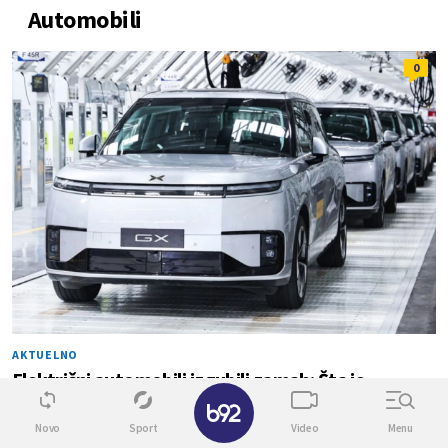
Automobili
0
AKTUELNO
Električni automobili izgubili zamah: Šta je
zaustavilo najveće EV tržište na svetu?
Novo
Sport
Video
Menu