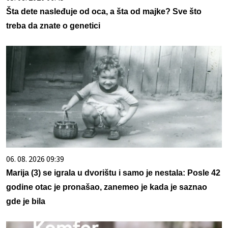
Šta dete nasleđuje od oca, a šta od majke? Sve što
treba da znate o genetici
06. 08. 2026 09:39
Marija (3) se igrala u dvorištu i samo je nestala: Posle 42
godine otac je pronašao, zanemeo je kada je saznao
gde je bila