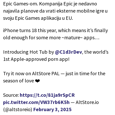
Epic Games-om. Kompanija Epic je nedavno
najavila planove da vrati eksterne mobilne igre u
svoju Epic Games aplikaciju u EU.
iPhone turns 18 this year, which means it’s finally
old enough for some more ~mature~ apps…
Introducing Hot Tub by
@C1d3rDev
, the world’s
1st Apple-approved porn app!
Try it now on AltStore PAL — just in time for the
season of love ❤️
Source:
https://t.co/81ja9rSpCR
pic.twitter.com/VW37rb6K5h
— AltStore.io
(@altstoreio)
February 3, 2025