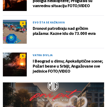
podigla helikoptere; Proglasili su
vanrednu situaciju FOTO/VIDEO
EVO ŠTA SE KAŽNJAVA
4
Dronovi patroliraju nad grčkim
plažama: Kazne idu do 73.000 evra
VATRA DIVLJA
6
I Beograd u dimu; Apokaliptične scene;
Požari besne u Srbiji; Angažovane sve
jedinice FOTO/VIDEO