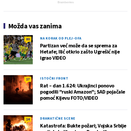
Brainberries
Možda vas zanima
NA KORAK OD PLEJ-OFA
80
Partizan već može da se sprema za
Hetafe; Ilić otkrio zašto Ugrešić nije
igrao VIDEO
ISTOČNI FRONT
17
Rat – dan 1.624: Ukrajinci ponovo
pogodili "ruski Amazon"; SAD pojačale
pomoć Kijevu FOTO/VIDEO
DRAMATIČNE SCENE
14
Katastrofa: Bukte požari; Vojska Srbije