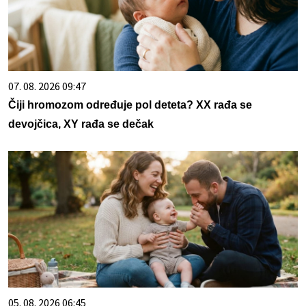
07. 08. 2026 09:47
Čiji hromozom određuje pol deteta? XX rađa se
devojčica, XY rađa se dečak
05. 08. 2026 06:45