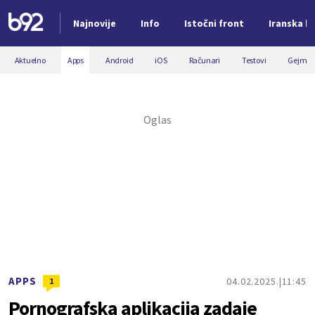
Najnovije
Info
Istočni front
Iranska kr
Nova vest
Aktuelno
Apps
Android
iOS
Računari
Testovi
Gejmin
APPS
04.02.2025.
11:45
1
Pornografska aplikacija zadaje