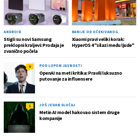
ANDROID
RANIJE OD OČEKIVANOG
Stigli su novi Samsung
Xiaomi pravi veliki korak:
preklopni kraljevi: Prodaja je
HyperOS 4 "silazi među ljude"
zvanično počela
POD LUPOM JAVNOSTI
0
OpenAI na meti kritika: Pravili luksuzno
putovanje za influensere
JOŠ JEDAN SLUČAJ
1
Metin AI model hakovao sistem druge
kompanije