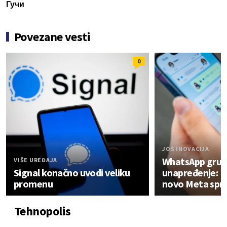
Гучи
Povezane vesti
0
JOŠ INOVACIJA
WhatsApp grupe
VIŠE UREĐAJA
Signal konačno uvodi veliku
unapređenje: Ev
promenu
novo Meta spr
Tehnopolis