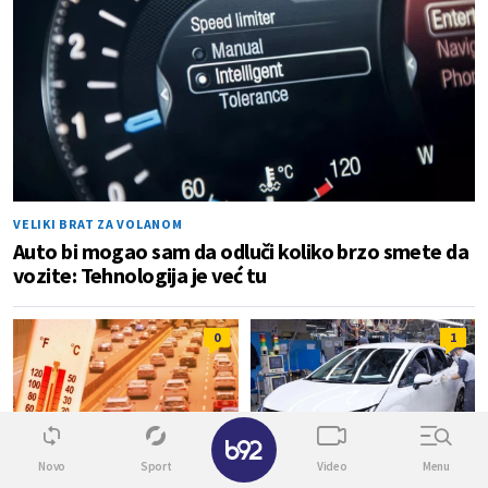
VELIKI BRAT ZA VOLANOM
Auto bi mogao sam da odluči koliko brzo smete da
vozite: Tehnologija je već tu
0
1
Novo
Sport
Video
Menu