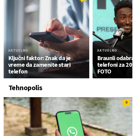
AKTUELNO
AKTUELNO
Ključni faktor: Znak da je
Braunli odabrao
vreme da zamenite stari
telefoni za 202
telefon
FOTO
Tehnopolis
0