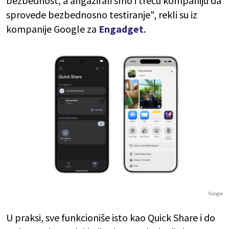
bezbednost, a angažirali smo i treću kompaniju da
sprovede bezbednosno testiranje", rekli su iz
kompanije Google za
Engadget
.
Google
U praksi, sve funkcioniše isto kao Quick Share i do