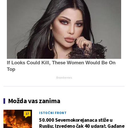
If Looks Could Kill, These Women Would Be On
Top
Brainberries
Možda vas zanima
ISTOČNI FRONT
17
50.000 Severnokorejanaca stiže u
Rusiju; Izvedeno čak 40 udara!; Gađane