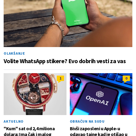
OLAKŠANJE
Volite WhatsApp stikere? Evo dobrih vesti za vas
1
0
AKTUELNO
OBRAČUN NA SUDU
"Kum" sat od 2,4 miliona
Bivši zaposleni u Apple-u
dolara: Ima čak i malog
odavao tajne kad je otišao u