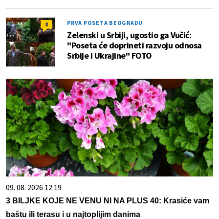
PRVA POSETA BEOGRADU
8
Zelenski u Srbiji, ugostio ga Vučić:
"Poseta će doprineti razvoju odnosa
Srbije i Ukrajine" FOTO
09. 08. 2026 12:19
3 BILJKE KOJE NE VENU NI NA PLUS 40: Krasiće vam
baštu ili terasu i u najtoplijim danima