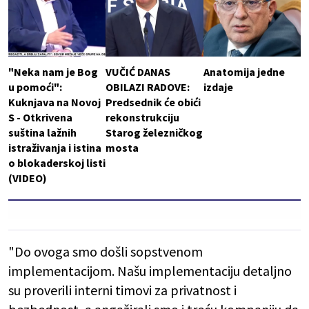
"Neka nam je Bog
VUČIĆ DANAS
Anatomija jedne
u pomoći":
OBILAZI RADOVE:
izdaje
Kuknjava na Novoj
Predsednik će obići
S - Otkrivena
rekonstrukciju
suština lažnih
Starog železničkog
istraživanja i istina
mosta
o blokaderskoj listi
(VIDEO)
"Do ovoga smo došli sopstvenom
implementacijom. Našu implementaciju detaljno
su proverili interni timovi za privatnost i