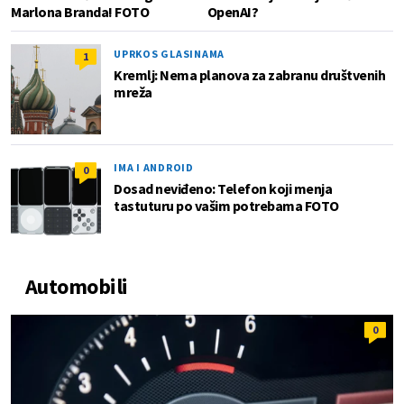
Marlona Branda! FOTO
OpenAI?
UPRKOS GLASINAMA
1
Kremlj: Nema planova za zabranu društvenih
mreža
IMA I ANDROID
0
Dosad neviđeno: Telefon koji menja
tastuturu po vašim potrebama FOTO
Automobili
0