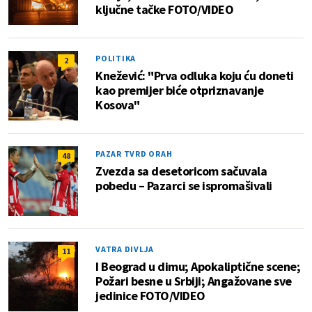
ključne tačke FOTO/VIDEO
POLITIKA
2
Knežević: "Prva odluka koju ću doneti
kao premijer biće otpriznavanje
Kosova"
PAZAR TVRD ORAH
48
Zvezda sa desetoricom sačuvala
pobedu – Pazarci se ispromašivali
VATRA DIVLJA
11
I Beograd u dimu; Apokaliptične scene;
Požari besne u Srbiji; Angažovane sve
jedinice FOTO/VIDEO