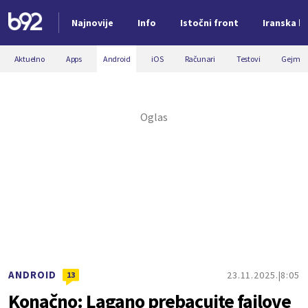
Najnovije
Info
Istočni front
Iranska kr
Nova vest
Aktuelno
Apps
Android
iOS
Računari
Testovi
Gejmin
ANDROID
23.11.2025.
8:05
13
Konačno: Lagano prebacujte fajlove