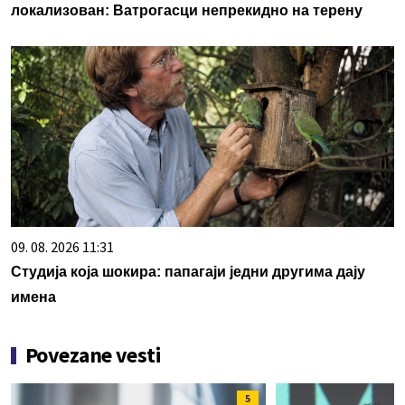
локализован: Ватрогасци непрекидно на терену
09. 08. 2026 11:31
Студија која шокира: папагаји једни другима дају
имена
Povezane vesti
5