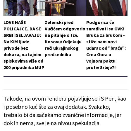
LOVE NAŠE
Zelenski pred
Podgorica će
POLICAJCE, DA SE
Vučićem odgovorio
sarađivati sa OVK!
SRBI ISELJAVAJU:
na pitanje o tzv.
Bruka za brukom -
Na KiM ljude
Kosovu: Odjekuju
stiže nam novi
privode bez
reči ukrajinskog
udarac od "braće":
dokaza, na tajnim
predsednika
Crna Gora u
spiskovima više od
vojnom paktu
200 pripadnika MUP
protiv Srbije?!
Takođe, na ovom renderu pojavljuje se i S Pen, kao
i posebno kućište za ovaj dodatak. Svakako,
trebalo bi da sačekamo zvanične informacije, jer
dok ih nema, sve je na nivou spekulacija.