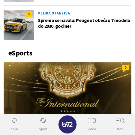
VELIKA OFANZIVA
3
Sprema se navala: Peugeot obećao 7 modela
do 2030. godine!
eSports
0
Novo
Sport
Video
Menu