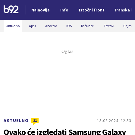
Najnovije
Info
Istočni front
Iranska kr
Nova vest
Aktuelno
Apps
Android
iOS
Računari
Testovi
Gejmin
AKTUELNO
15.08.2024.
12:53
21
Ovako će izgledati Samsung Galaxy