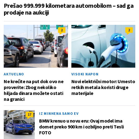
Prešao 999.999 kilometara automobilom – sad ga
prodaje na aukciji
2
2
AKTUELNO
VISOKI NAPON
Ne krećite na put dok ovo ne
Novi električni motor: Umesto
proverite: Zbog nekoliko
retkih metala koristi druge
hiljada dinara možete ostati
materijale
na granici
IZ MINHENA SAMO EV
17
BMW krenuo u novu eru: Ovaj model ima
domet preko 900 km i ozbiljno preti Tesli
FOTO