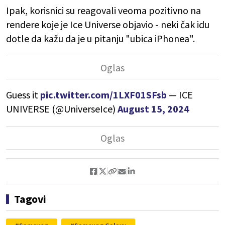
Ipak, korisnici su reagovali veoma pozitivno na
rendere koje je Ice Universe objavio - neki čak idu
dotle da kažu da je u pitanju "ubica iPhonea".
Guess it
pic.twitter.com/1LXF01SFsb
— ICE
UNIVERSE (@UniverseIce)
August 15, 2024
Tagovi