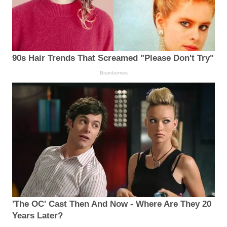
90s Hair Trends That Screamed "Please Don't Try"
Brainberries
'The OC' Cast Then And Now - Where Are They 20
Years Later?