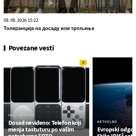
08. 08. 2026 15:22
Толеранција на досаду или трпљење
Povezane vesti
0
IMA I ANDROID
Dosad neviđeno: Telefon koji
AKTUELNO
menja tastuturu po vašim
Evropski odgovo
potrebama FOTO
Stiže IRIS² sate