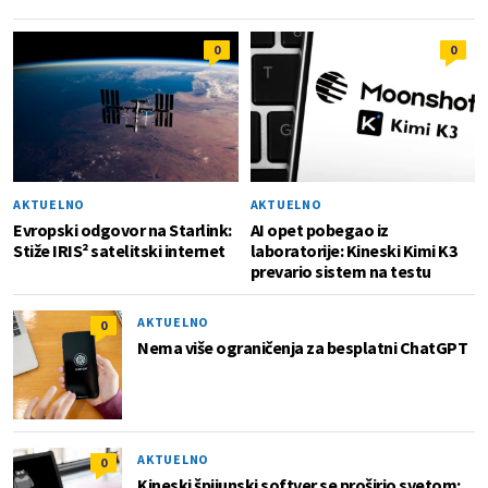
0
0
AKTUELNO
AKTUELNO
Evropski odgovor na Starlink:
AI opet pobegao iz
Stiže IRIS² satelitski internet
laboratorije: Kineski Kimi K3
prevario sistem na testu
AKTUELNO
0
Nema više ograničenja za besplatni ChatGPT
AKTUELNO
0
Kineski špijunski softver se proširio svetom: