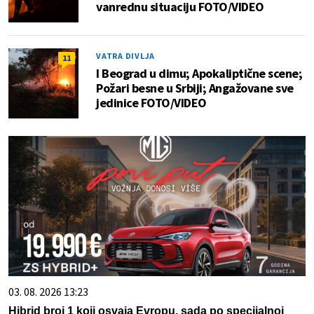
vanrednu situaciju FOTO/VIDEO
VATRA DIVLJA
11
I Beograd u dimu; Apokaliptične scene;
Požari besne u Srbiji; Angažovane sve
jedinice FOTO/VIDEO
03. 08. 2026 13:23
Hibrid broj 1 koji osvaja Evropu, sada po specijalnoj