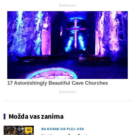
Brainberries
17 Astonishingly Beautiful Cave Churches
Brainberries
Možda vas zanima
NA KORAK OD PLEJ-OFA
80