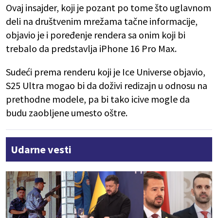
Ovaj insajder, koji je pozant po tome što uglavnom
deli na društvenim mrežama tačne informacije,
objavio je i poređenje rendera sa onim koji bi
trebalo da predstavlja iPhone 16 Pro Max.
Sudeći prema renderu koji je Ice Universe objavio,
S25 Ultra mogao bi da doživi redizajn u odnosu na
prethodne modele, pa bi tako icive mogle da
budu zaobljene umesto oštre.
Udarne vesti