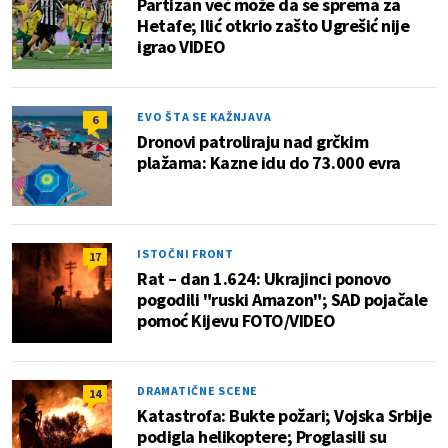
Partizan već može da se sprema za
Hetafe; Ilić otkrio zašto Ugrešić nije
igrao VIDEO
EVO ŠTA SE KAŽNJAVA
6
Dronovi patroliraju nad grčkim
plažama: Kazne idu do 73.000 evra
ISTOČNI FRONT
17
Rat – dan 1.624: Ukrajinci ponovo
pogodili "ruski Amazon"; SAD pojačale
pomoć Kijevu FOTO/VIDEO
DRAMATIČNE SCENE
14
Katastrofa: Bukte požari; Vojska Srbije
podigla helikoptere; Proglasili su