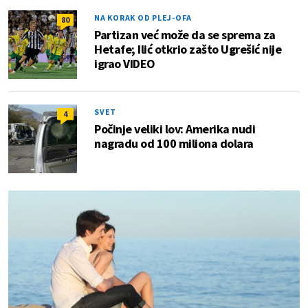
NA KORAK OD PLEJ-OFA
80
Partizan već može da se sprema za
Hetafe; Ilić otkrio zašto Ugrešić nije
igrao VIDEO
SVET
4
Počinje veliki lov: Amerika nudi
nagradu od 100 miliona dolara