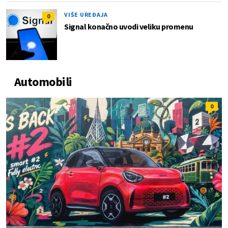
VIŠE UREĐAJA
0
Signal konačno uvodi veliku promenu
Automobili
0