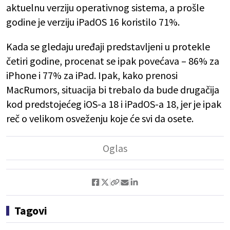
aktuelnu verziju operativnog sistema, a prošle
godine je verziju iPadOS 16 koristilo 71%.
Kada se gledaju uređaji predstavljeni u protekle
četiri godine, procenat se ipak povećava – 86% za
iPhone i 77% za iPad. Ipak, kako prenosi
MacRumors, situacija bi trebalo da bude drugačija
kod predstojećeg iOS-a 18 i iPadOS-a 18, jer je ipak
reč o velikom osveženju koje će svi da osete.
Tagovi