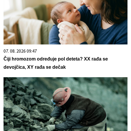
07. 08. 2026 09:47
Čiji hromozom određuje pol deteta? XX rađa se
devojčica, XY rađa se dečak