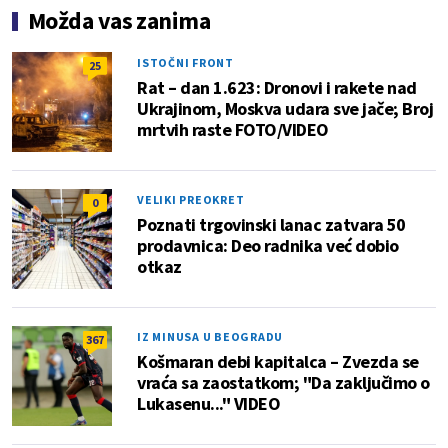
Možda vas zanima
ISTOČNI FRONT
25
Rat – dan 1.623: Dronovi i rakete nad
Ukrajinom, Moskva udara sve jače; Broj
mrtvih raste FOTO/VIDEO
VELIKI PREOKRET
0
Poznati trgovinski lanac zatvara 50
prodavnica: Deo radnika već dobio
otkaz
IZ MINUSA U BEOGRADU
367
Košmaran debi kapitalca – Zvezda se
vraća sa zaostatkom; "Da zaključimo o
Lukasenu..." VIDEO