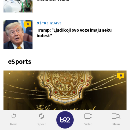
OŠTRE IZJAVE
0
Tramp: "Ljudi koji ovo voze imaju neku
bolest"
eSports
0
Novo
Sport
Video
Menu