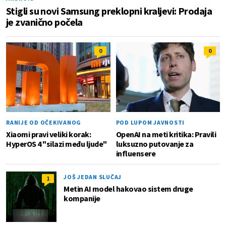
Stigli su novi Samsung preklopni kraljevi: Prodaja
je zvanično počela
0
0
RANIJE OD OČEKIVANOG
POD LUPOM JAVNOSTI
Xiaomi pravi veliki korak:
OpenAI na meti kritika: Pravili
HyperOS 4 "silazi među ljude"
luksuzno putovanje za
influensere
JOŠ JEDAN SLUČAJ
1
Metin AI model hakovao sistem druge
kompanije