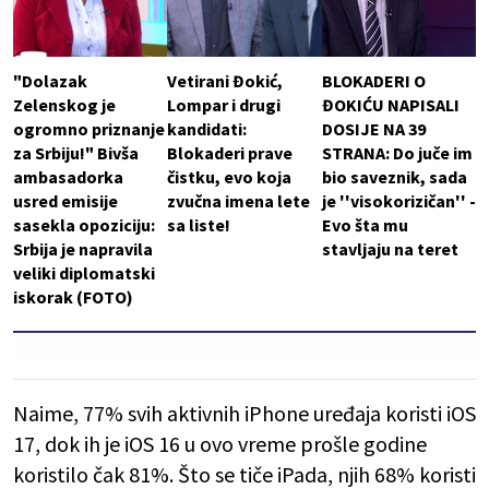
"Dolazak
Vetirani Đokić,
BLOKADERI O
Zelenskog je
Lompar i drugi
ĐOKIĆU NAPISALI
ogromno priznanje
kandidati:
DOSIJE NA 39
za Srbiju!" Bivša
Blokaderi prave
STRANA: Do juče im
ambasadorka
čistku, evo koja
bio saveznik, sada
usred emisije
zvučna imena lete
je ''visokorizičan'' -
sasekla opoziciju:
sa liste!
Evo šta mu
Srbija je napravila
stavljaju na teret
veliki diplomatski
iskorak (FOTO)
Naime, 77% svih aktivnih iPhone uređaja koristi iOS
17, dok ih je iOS 16 u ovo vreme prošle godine
koristilo čak 81%. Što se tiče iPada, njih 68% koristi