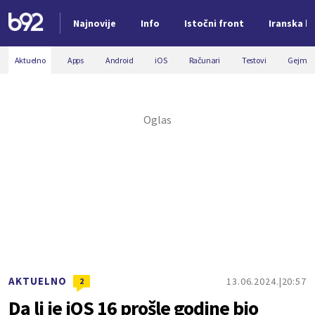
Najnovije
Info
Istočni front
Iranska kr
Nova vest
Aktuelno
Apps
Android
iOS
Računari
Testovi
Gejmin
AKTUELNO
13.06.2024.
20:57
2
Da li je iOS 16 prošle godine bio