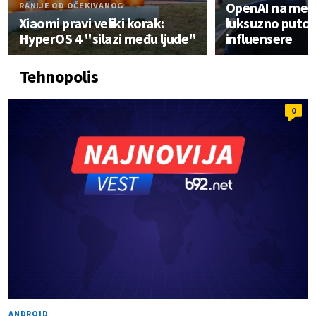
OpenAI na meti 
RANIJE OD OČEKIVANOG
Xiaomi pravi veliki korak:
luksuzno putov
HyperOS 4 "silazi među ljude"
influensere
Tehnopolis
0
ANDROID