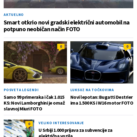
AKTUELNO
Smart otkrio novi gradski električni automobil na
potpuno neobičan način FOTO
0
0
POSVETA LEGENDI
LUKSUZ NA TOČKOVIMA
Samo 99 primeraka i čak 1.015
Novi lepotan: Bugatti Destrier
KS: Novi Lamborghini je omaž
ima 1.500 KS i W16 motor FOTO
slavnoj Miuri FOTO
VELIKO INTERESOVANJE
0
U Srbiji 1.000 prijava za subvencije za
električna vozila