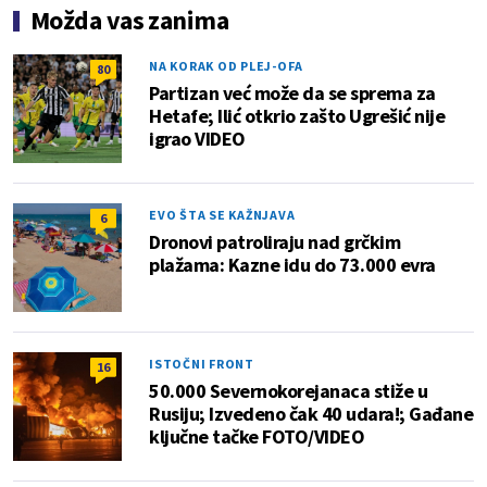
Možda vas zanima
NA KORAK OD PLEJ-OFA
80
Partizan već može da se sprema za
Hetafe; Ilić otkrio zašto Ugrešić nije
igrao VIDEO
EVO ŠTA SE KAŽNJAVA
6
Dronovi patroliraju nad grčkim
plažama: Kazne idu do 73.000 evra
ISTOČNI FRONT
16
50.000 Severnokorejanaca stiže u
Rusiju; Izvedeno čak 40 udara!; Gađane
ključne tačke FOTO/VIDEO