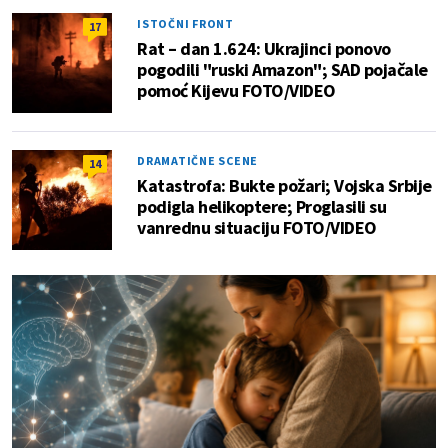
ISTOČNI FRONT
17
Rat – dan 1.624: Ukrajinci ponovo
pogodili "ruski Amazon"; SAD pojačale
pomoć Kijevu FOTO/VIDEO
DRAMATIČNE SCENE
14
Katastrofa: Bukte požari; Vojska Srbije
podigla helikoptere; Proglasili su
vanrednu situaciju FOTO/VIDEO