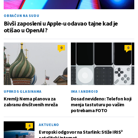
OBRAČUN NA SUDU
Bivši zaposleni u Apple-u odavao tajne kad je
otišao u OpenAI?
0
0
UPRKOS GLASINAMA
IMA I ANDROID
Kremlj: Nema planova za
Dosad neviđeno: Telefon koji
zabranu društvenih mreža
menja tastuturu po vašim
potrebama FOTO
AKTUELNO
4
Evropski odgovor na Starlink: Stiže IRIS²
satelitski internet