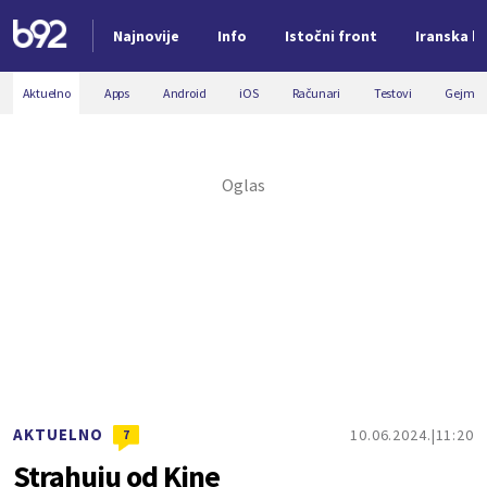
Najnovije
Info
Istočni front
Iranska kr
Nova vest
Aktuelno
Apps
Android
iOS
Računari
Testovi
Gejmin
AKTUELNO
10.06.2024.
11:20
7
Strahuju od Kine