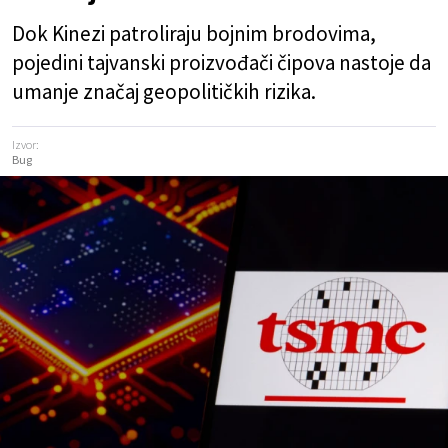
Dok Kinezi patroliraju bojnim brodovima,
pojedini tajvanski proizvođači čipova nastoje da
umanje značaj geopolitičkih rizika.
Izvor:
Bug