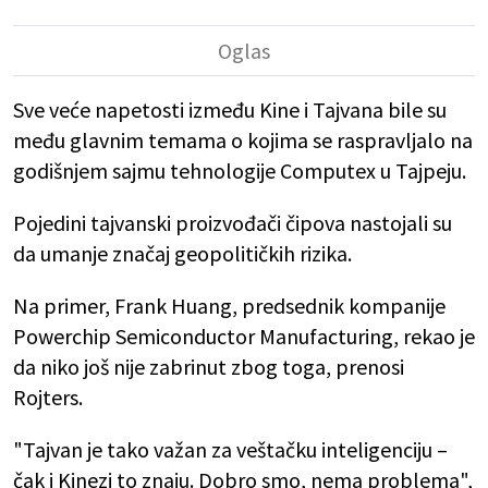
Sve veće napetosti između Kine i Tajvana bile su
među glavnim temama o kojima se raspravljalo na
godišnjem sajmu tehnologije Computex u Tajpeju.
Pojedini tajvanski proizvođači čipova nastojali su
da umanje značaj geopolitičkih rizika.
Na primer, Frank Huang, predsednik kompanije
Powerchip Semiconductor Manufacturing, rekao je
da niko još nije zabrinut zbog toga, prenosi
Rojters.
"Tajvan je tako važan za veštačku inteligenciju –
čak i Kinezi to znaju. Dobro smo, nema problema",