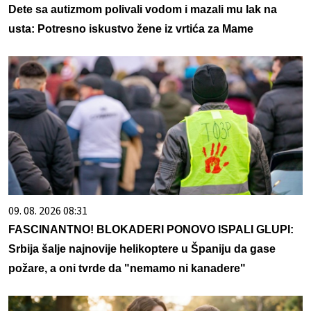
Dete sa autizmom polivali vodom i mazali mu lak na
usta: Potresno iskustvo žene iz vrtića za Mame
09. 08. 2026 08:31
FASCINANTNO! BLOKADERI PONOVO ISPALI GLUPI:
Srbija šalje najnovije helikoptere u Španiju da gase
požare, a oni tvrde da "nemamo ni kanadere"