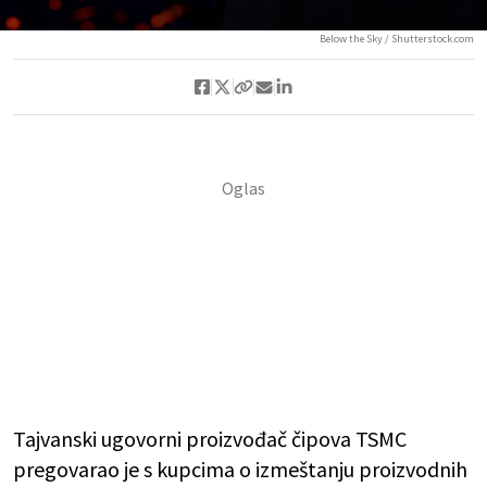
Below the Sky / Shutterstock.com
Tajvanski ugovorni proizvođač čipova TSMC
pregovarao je s kupcima o izmeštanju proizvodnih