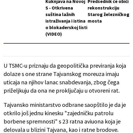
Kuknjava na Novoj
Predsednik će obići
S - Otkrivena
rekonstrukciju
suština lažnih
Starog železničkog
istraživanja i istina
mosta
o blokaderskoj listi
(VIDEO)
U TSMC-u priznaju da geopolitička previranja koja
dolaze s one strane Tajvanskog moreuza imaju
uticaja na njihov lanac snabdevanja, zbog čega
priželjkuju da ona ne proključaju u otvoreni rat.
Tajvansko ministarstvo odbrane saopštilo je da je
otkrilo još jednu kinesku "zajedničku patrolu
borbene spremnosti" s 23 ratna aviuona koja je
delovala u blizini Tajvana, kao i ratne brodove.