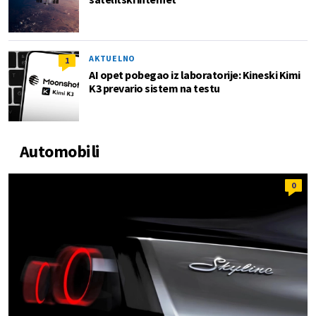
AKTUELNO
1
AI opet pobegao iz laboratorije: Kineski Kimi
K3 prevario sistem na testu
Automobili
0