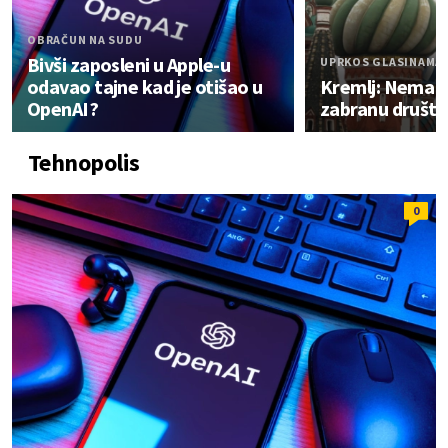
OBRAČUN NA SUDU
Bivši zaposleni u Apple-u
UPRKOS GLASINAMA
odavao tajne kad je otišao u
Kremlj: Nema p
OpenAI?
zabranu društv
Tehnopolis
0