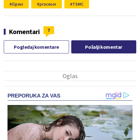
čipovi
procesor
TSMC
7
Komentari
Pogledaj komentare
Pošalji komentar
PREPORUKA ZA VAS