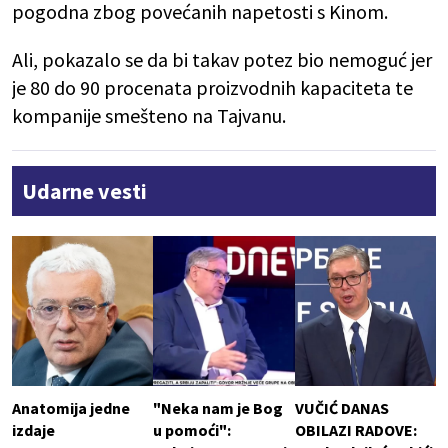
pogodna zbog povećanih napetosti s Kinom.
Ali, pokazalo se da bi takav potez bio nemoguć jer
je 80 do 90 procenata proizvodnih kapaciteta te
kompanije smešteno na Tajvanu.
Udarne vesti
Anatomija jedne
"Neka nam je Bog
VUČIĆ DANAS
izdaje
u pomoći":
OBILAZI RADOVE: