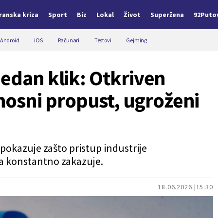
Iranska kriza
Sport
Biz
Lokal
Život
Superžena
92Puto
Android
iOS
Računari
Testovi
Gejming
jedan klik: Otkriven
sni propust, ugroženi
okazuje zašto pristup industrije
la konstantno zakazuje.
18.06.2026.
15:30