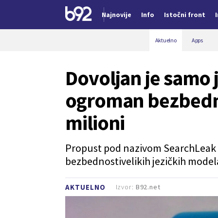
Najnovije
Info
Istočni front
Nova vest
Aktuelno
Apps
Dovoljan je samo 
ogroman bezbedno
milioni
Propust pod nazivom SearchLeak p
bezbednostivelikih jezičkih mode
Izvor:
B92.net
AKTUELNO