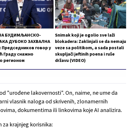
ЈА БУДИМЉАНСКО-
Snimak koji je ogolio sve laži
КА ДУБОКО ЗАХВАЛНА
blokadera: Zaklinjali se da nemaju
 Председников говор у
veze sa politikom, a sada postali
ћ Граду снажно
skupljači jeftinih poena i ruše
о регионом
državu (VIDEO)
ti od "urođene lakovernosti". On, naime, ne ume da
arni vlasnik naloga od skrivenih, zlonamernih
ovima, dokumentima ili linkovima koje AI analizira.
 za krajnjeg korisnika: