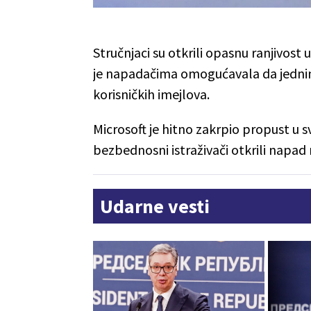
Stručnjaci su otkrili opasnu ranjivost 
je napadačima omogućavala da jednim
korisničkih imejlova.
Microsoft je hitno zakrpio propust u 
bezbednosni istraživači otkrili napa
Udarne vesti