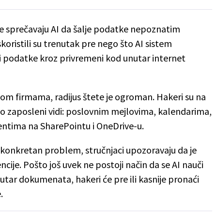
koje sprečavaju AI da šalje podatke nepoznatim
Iskoristili su trenutak pre nego što AI sistem
ali podatke kroz privremeni kod unutar internet
om firmama, radijus štete je ogroman. Hakeri su na
to zaposleni vidi: poslovnim mejlovima, kalendarima,
ntima na SharePointu i OneDrive-u.
aj konkretan problem, stručnjaci upozoravaju da je
ije. Pošto još uvek ne postoji način da se AI nauči
utar dokumenata, hakeri će pre ili kasnije pronaći
.