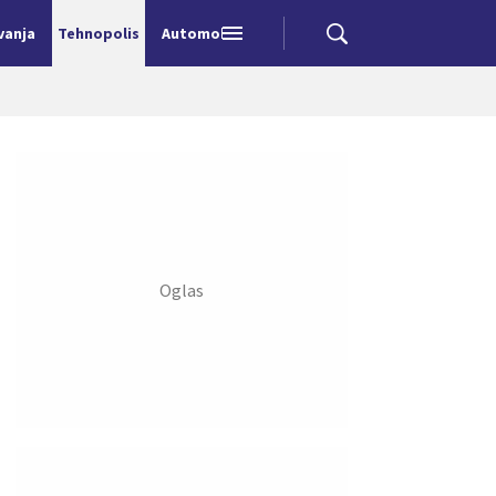
vanja
Tehnopolis
Automobili