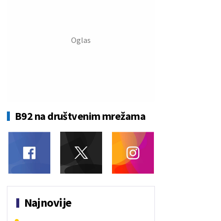
B92 na društvenim mrežama
Najnovije