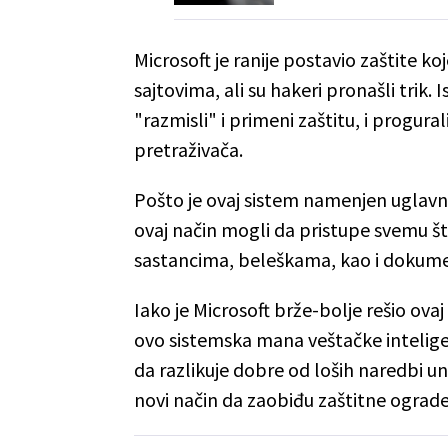
Microsoft je ranije postavio zaštite 
sajtovima, ali su hakeri pronašli trik. 
"razmisli" i primeni zaštitu, i progur
pretraživača.
Pošto je ovaj sistem namenjen uglavn
ovaj način mogli da pristupe svemu š
sastancima, beleškama, kao i dokume
Iako je Microsoft brže-bolje rešio ov
ovo sistemska mana veštačke inteligenc
da razlikuje dobre od loših naredbi un
novi način da zaobiđu zaštitne ograde