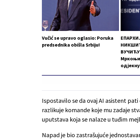
Vučić se upravo oglasio: Poruka
ЕПАРХИ
predsednika obišla Srbiju!
НИКШИЋ
ВУЧИЋУ:
Мркоњи
одјекну
Ispostavilo se da ovaj AI asistent pa
razlikuje komande koje mu zadaje stv
uputstava koja se nalaze u tuđim mejl
Napad je bio zastrašujuće jednostavan