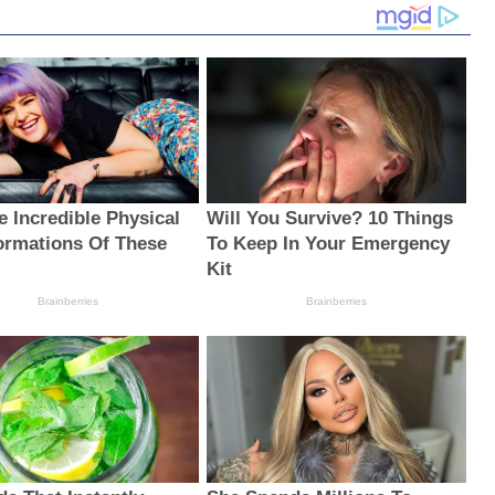
e Incredible Physical
Will You Survive? 10 Things
ormations Of These
To Keep In Your Emergency
Kit
Brainberries
Brainberries