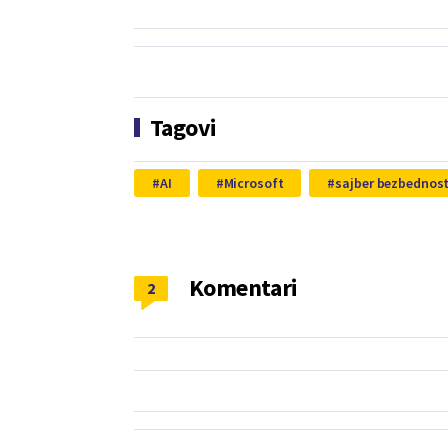
Tagovi
AI
Microsoft
sajber bezbednos
Komentari
2