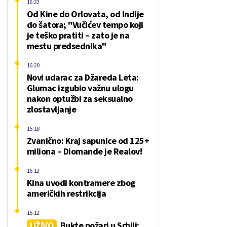
16:22
Od Kine do Orlovata, od Indije
do šatora; "Vučićev tempo koji
je teško pratiti – zato je na
mestu predsednika"
16:20
Novi udarac za Džareda Leta:
Glumac izgubio važnu ulogu
nakon optužbi za seksualno
zlostavljanje
16:18
Zvanično: Kraj sapunice od 125+
miliona – Diomande je Realov!
16:12
Kina uvodi kontramere zbog
američkih restrikcija
16:12
UŽIVO
Bukte požari u Srbiji: