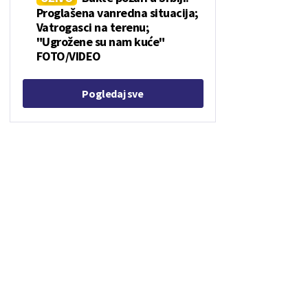
Proglašena vanredna situacija;
Vatrogasci na terenu;
"Ugrožene su nam kuće"
FOTO/VIDEO
Pogledaj sve