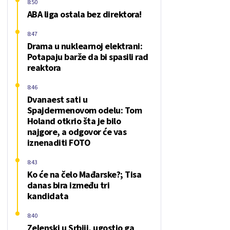
8:50
ABA liga ostala bez direktora!
8:47
Drama u nuklearnoj elektrani:
Potapaju barže da bi spasili rad
reaktora
8:46
Dvanaest sati u
Spajdermenovom odelu: Tom
Holand otkrio šta je bilo
najgore, a odgovor će vas
iznenaditi FOTO
8:43
Ko će na čelo Mađarske?; Tisa
danas bira između tri
kandidata
8:40
Zelenski u Srbiji, ugostio ga