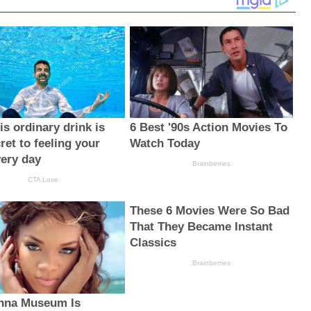
s ordinary drink is
6 Best '90s Action Movies To
ret to feeling your
Watch Today
very day
Brainberries
CTA Love
These 6 Movies Were So Bad
That They Became Instant
Classics
Brainberries
nna Museum Is