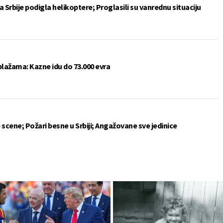
 Srbije podigla helikoptere; Proglasili su vanrednu situaciju
plažama: Kazne idu do 73.000 evra
 scene; Požari besne u Srbiji; Angažovane sve jedinice