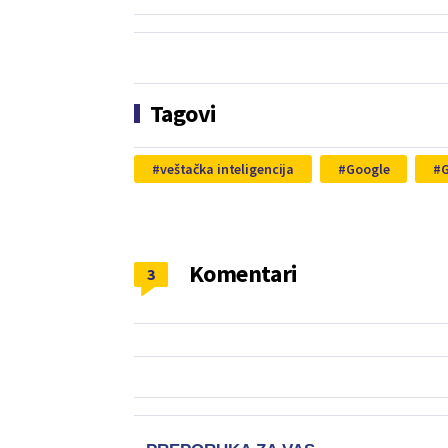
Tagovi
veštačka inteligencija
Google
Komentari
3