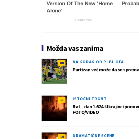
Version Of The New ‘Home
Probab
Alone’
Brainberries
Možda vas zanima
NA KORAK OD PLEJ-OFA
80
Partizan već može da se sprema z
ISTOČNI FRONT
17
Rat – dan 1.624: Ukrajinci pono
FOTO/VIDEO
DRAMATIČNE SCENE
14