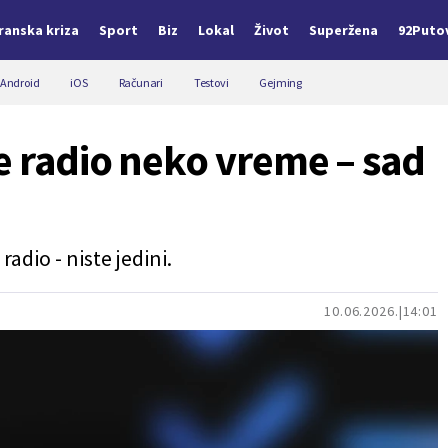
Iranska kriza
Sport
Biz
Lokal
Život
Superžena
92Puto
Android
iOS
Računari
Testovi
Gejming
e radio neko vreme – sad
adio - niste jedini.
10.06.2026.
14:01