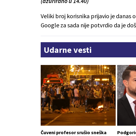
(ažurirano u 14.40)
Veliki broj korisnika prijavio je dan
Google za sada nije potvrdio da je do
Udarne vesti
Čuveni profesor srušio sneška
Podgoric