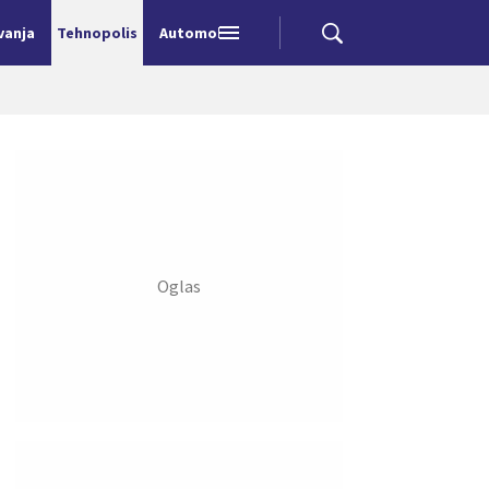
vanja
Tehnopolis
Automobili