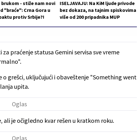
 brukom - stiže nam novi
ISELJAVAJU: Na KiM ljude privode
d "braće": Crna Gora u
bez dokaza, na tajnim spiskovima
aktu protiv Srbije?!
više od 200 pripadnika MUP
ici za praćenje statusa Gemini servisa sve vreme
ormalno".
ruke o grešci, uključujući i obaveštenje "Something went
lanja upita.
, ali je očigledno kvar rešen u kratkom roku.