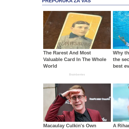
PREPORUKA ZA VAS
The Rarest And Most
Why thi
Valuable Card In The Whole
the sec
World
best e
Brainberries
Macaulay Culkin's Own
A Riha