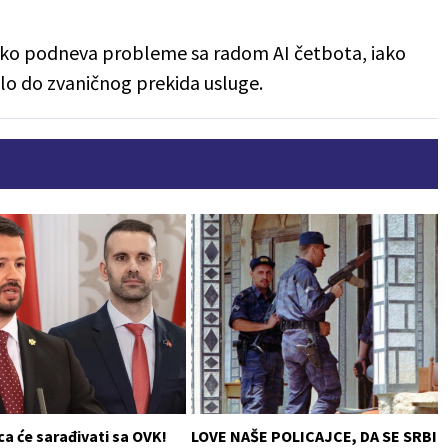
as oko podneva probleme sa radom AI četbota, iako
šlo do zvaničnog prekida usluge.
a će sarađivati sa OVK!
LOVE NAŠE POLICAJCE, DA SE SRBI