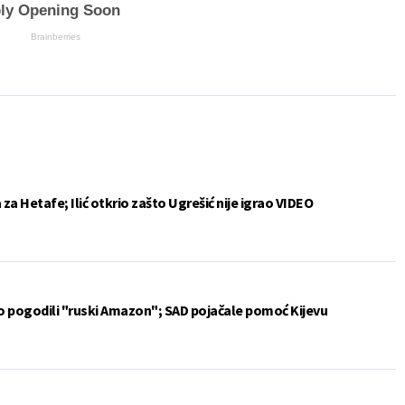
ly Opening Soon
Brainberries
a Hetafe; Ilić otkrio zašto Ugrešić nije igrao VIDEO
vo pogodili "ruski Amazon"; SAD pojačale pomoć Kijevu