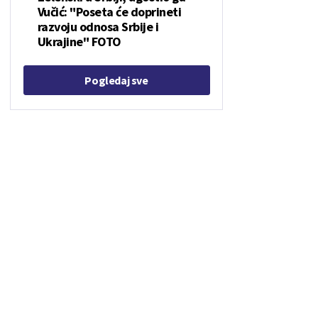
Vučić: "Poseta će doprineti
razvoju odnosa Srbije i
Ukrajine" FOTO
Pogledaj sve