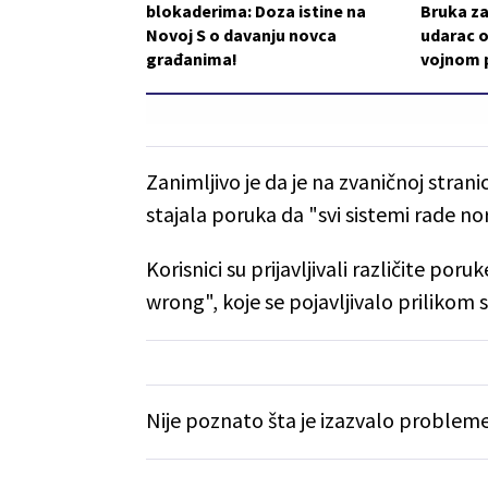
blokaderima: Doza istine na
Bruka za
Novoj S o davanju novca
udarac o
građanima!
vojnom p
Zanimljivo je da je na zvaničnoj stran
stajala poruka da "svi sistemi rade n
Korisnici su prijavljivali različite po
wrong", koje se pojavljivalo prilikom s
Nije poznato šta je izazvalo probleme