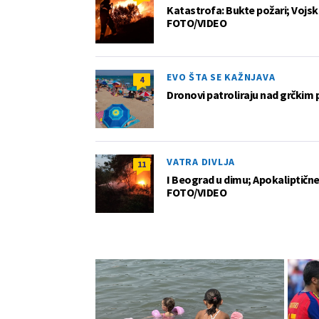
Katastrofa: Bukte požari; Vojska
FOTO/VIDEO
EVO ŠTA SE KAŽNJAVA
4
Dronovi patroliraju nad grčkim 
VATRA DIVLJA
11
I Beograd u dimu; Apokaliptične
FOTO/VIDEO