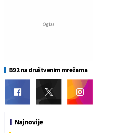
B92 na društvenim mrežama
Najnovije