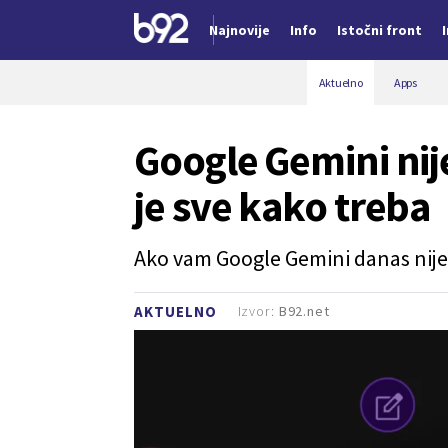
Najnovije
Info
Istočni front
Nova vest
Aktuelno
Apps
Google Gemini nij
je sve kako treba
Ako vam Google Gemini danas nije r
Izvor:
B92.net
AKTUELNO