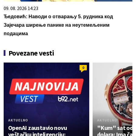
09. 08. 2026 14:23
Ђедовић: Наводи о отварању 5. рудника код
Зајечара ширење панике на неутемељеним
подацима
Povezane vesti
0
AKTUELNO
AKTUELNO
OpenAI zaustavio novu
"Kum" sat od 2
veštačku inteligenciju:
dolara: Ima čak