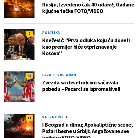
Rusiju; Izvedeno čak 40 udara!; Gađane
ključne tačke FOTO/VIDEO
POLITIKA
2
Knežević: "Prva odluka koju ću doneti
kao premijer biće otpriznavanje
Kosova"
PAZAR TVRD ORAH
48
Zvezda sa desetoricom sačuvala
pobedu – Pazarci se ispromašivali
VATRA DIVLJA
11
I Beograd u dimu; Apokaliptične scene;
Požari besne u Srbiji; Angažovane sve
jedinice FOTO/VIDEO