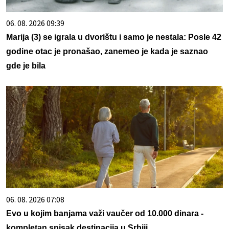
06. 08. 2026 09:39
Marija (3) se igrala u dvorištu i samo je nestala: Posle 42
godine otac je pronašao, zanemeo je kada je saznao
gde je bila
06. 08. 2026 07:08
Evo u kojim banjama važi vaučer od 10.000 dinara -
kompletan spisak destinacija u Srbiji