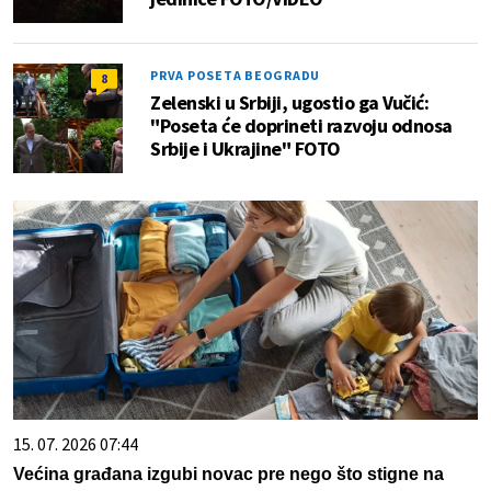
PRVA POSETA BEOGRADU
8
Zelenski u Srbiji, ugostio ga Vučić:
"Poseta će doprineti razvoju odnosa
Srbije i Ukrajine" FOTO
15. 07. 2026 07:44
Većina građana izgubi novac pre nego što stigne na