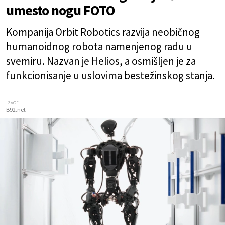
umesto nogu FOTO
Kompanija Orbit Robotics razvija neobičnog
humanoidnog robota namenjenog radu u
svemiru. Nazvan je Helios, a osmišljen je za
funkcionisanje u uslovima bestežinskog stanja.
Izvor:
B92.net