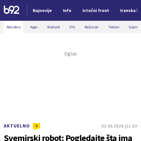
Najnovije
Info
Istočni front
Iranska kr
Nova vest
Aktuelno
Apps
Android
iOS
Računari
Testovi
Gejmin
AKTUELNO
03.06.2026.
11:03
5
Svemirski robot: Pogledajte šta ima