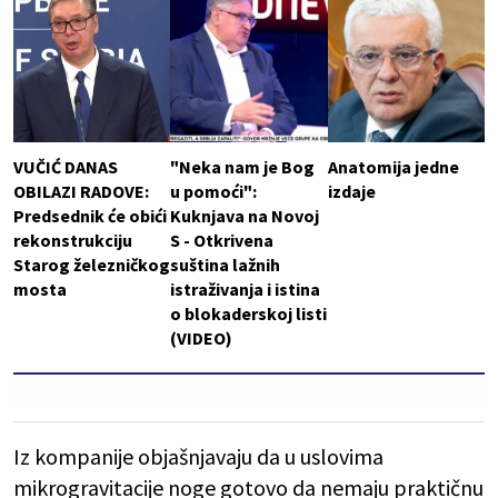
VUČIĆ DANAS
"Neka nam je Bog
Anatomija jedne
OBILAZI RADOVE:
u pomoći":
izdaje
Predsednik će obići
Kuknjava na Novoj
rekonstrukciju
S - Otkrivena
Starog železničkog
suština lažnih
mosta
istraživanja i istina
o blokaderskoj listi
(VIDEO)
Iz kompanije objašnjavaju da u uslovima
mikrogravitacije noge gotovo da nemaju praktičnu