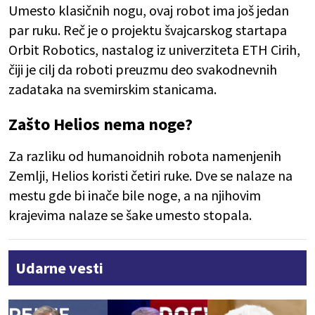
Umesto klasičnih nogu, ovaj robot ima još jedan
par ruku. Reč je o projektu švajcarskog startapa
Orbit Robotics, nastalog iz univerziteta ETH Cirih,
čiji je cilj da roboti preuzmu deo svakodnevnih
zadataka na svemirskim stanicama.
Zašto Helios nema noge?
Za razliku od humanoidnih robota namenjenih
Zemlji, Helios koristi četiri ruke. Dve se nalaze na
mestu gde bi inače bile noge, a na njihovim
krajevima nalaze se šake umesto stopala.
Udarne vesti