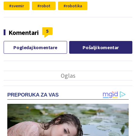
svemir
robot
robotika
5
Komentari
Pogledaj komentare
Pošalji komentar
PREPORUKA ZA VAS