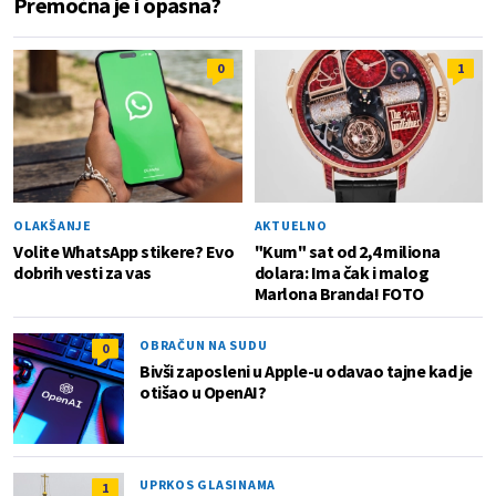
Premoćna je i opasna?
0
1
OLAKŠANJE
AKTUELNO
Volite WhatsApp stikere? Evo
"Kum" sat od 2,4 miliona
dobrih vesti za vas
dolara: Ima čak i malog
Marlona Branda! FOTO
OBRAČUN NA SUDU
0
Bivši zaposleni u Apple-u odavao tajne kad je
otišao u OpenAI?
UPRKOS GLASINAMA
1