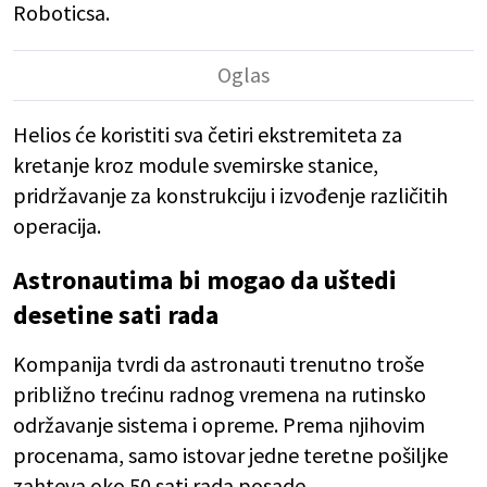
Roboticsa.
Helios će koristiti sva četiri ekstremiteta za
kretanje kroz module svemirske stanice,
pridržavanje za konstrukciju i izvođenje različitih
operacija.
Astronautima bi mogao da uštedi
desetine sati rada
Kompanija tvrdi da astronauti trenutno troše
približno trećinu radnog vremena na rutinsko
održavanje sistema i opreme. Prema njihovim
procenama, samo istovar jedne teretne pošiljke
zahteva oko 50 sati rada posade.