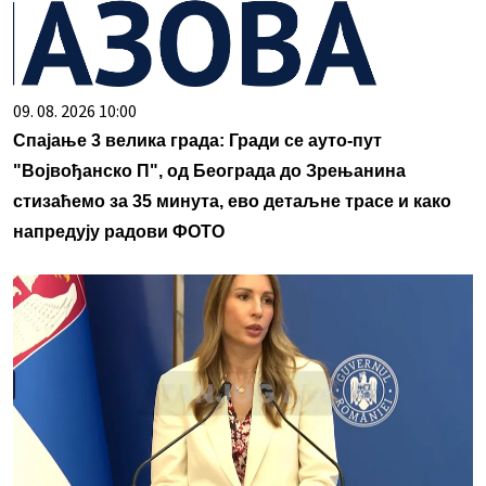
09. 08. 2026 10:00
Спајање 3 велика града: Гради се ауто-пут
"Војвођанско П", од Београда до Зрењанина
стизаћемо за 35 минута, ево детаљне трасе и како
напредују радови ФОТО