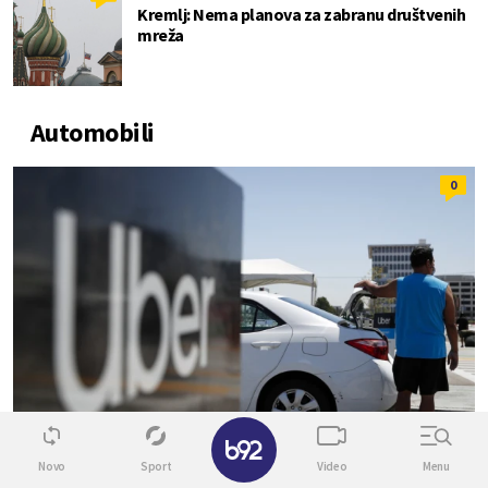
Kremlj: Nema planova za zabranu društvenih
mreža
Automobili
0
Novo
Sport
Video
Menu