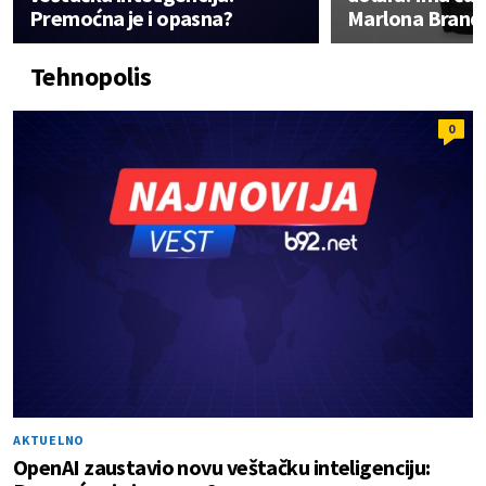
Premoćna je i opasna?
Marlona Brand
Tehnopolis
0
AKTUELNO
OpenAI zaustavio novu veštačku inteligenciju: