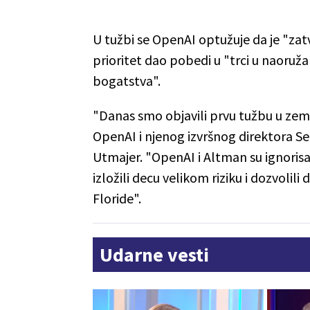
U tužbi se OpenAI optužuje da je "z
prioritet dao pobedi u "trci u naoruž
bogatstva".
"Danas smo objavili prvu tužbu u zeml
OpenAI i njenog izvršnog direktora Se
Utmajer. "OpenAI i Altman su ignoris
izložili decu velikom riziku i dozvoli
Floride".
Udarne vesti