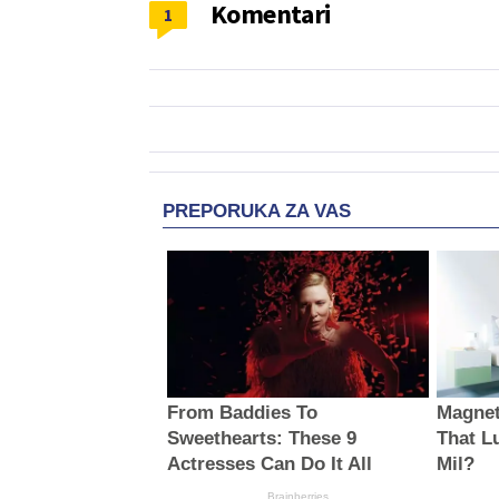
Komentari
1
PREPORUKA ZA VAS
From Baddies To
Magnet
Sweethearts: These 9
That L
Actresses Can Do It All
Mil?
Brainberries