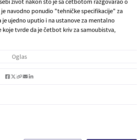
eo sebi život nakon što je sa četbotom razgovarao o
je navodno ponudio "tehničke specifikacije" za
a je ujedno uputio i na ustanove za mentalno
e koje tvrde da je četbot kriv za samoubistva,