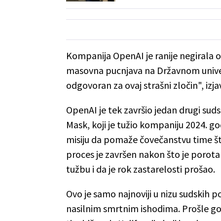
Kompanija OpenAI je ranije negirala o
masovna pucnjava na Državnom univerzi
odgovoran za ovaj strašni zločin", izj
OpenAI je tek završio jedan drugi suds
Mask, koji je tužio kompaniju 2024. god
misiju da pomaže čovečanstvu time što
proces je završen nakon što je porot
tužbu i da je rok zastarelosti prošao.
Ovo je samo najnoviji u nizu sudskih 
nasilnim smrtnim ishodima. Prošle god