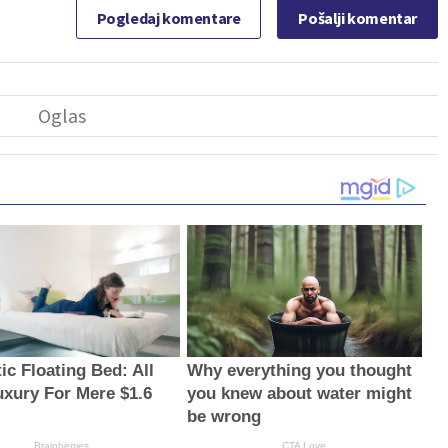
Pogledaj komentare
Pošalji komentar
ic Floating Bed: All
Why everything you thought
uxury For Mere $1.6
you knew about water might
be wrong
Brainberries
CTA Love