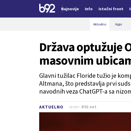
Najnovije
Info
Istočni front
Nova vest
Aktuelno
Apps
Država optužuje 
masovnim ubicama
Glavni tužilac Floride tužio je ko
Altmana, što predstavlja prvi sud
navodnih veza ChatGPT-a sa nizom
Izvor:
B92.net
AKTUELNO