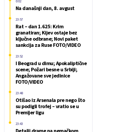
0:02
Na današnji dan, 8. avgust
23:57
Rat – dan 1.625: Krim
granatiran; Kijev ostaje bez
ključne odbrane; Novi paket
sankcija za Ruse FOTO/VIDEO
23:52
I Beograd u dimu; Apokaliptične
scene; Požari besne u Srbiji;
Angažovane sve jedinice
FOTO/VIDEO
23:48
Otišao iz Arsenala pre nego što
su podigli trofej – vratio se u
Premijer ligu
23:43
Detalji drame na nemačkom