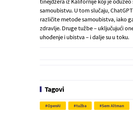
tinejdžera iz Kalifornije koji je oduz
samoubistvu. U tom slučaju, ChatGPT 
različite metode samoubistva, iako g
zdravlje. Druge tužbe – uključujući on
uhođenje i ubistva – i dalje su u toku.
Tagovi
OpenAI
tužba
Sem Altman