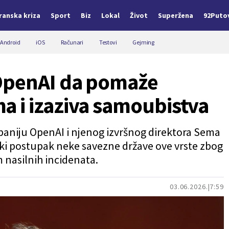
Iranska kriza
Sport
Biz
Lokal
Život
Superžena
92Puto
Android
iOS
Računari
Testovi
Gejming
OpenAI da pomaže
 i izaziva samoubistva
mpaniju OpenAI i njenog izvršnog direktora Sema
ski postupak neke savezne države ove vrste zbog
 nasilnih incidenata.
03.06.2026.
7:59