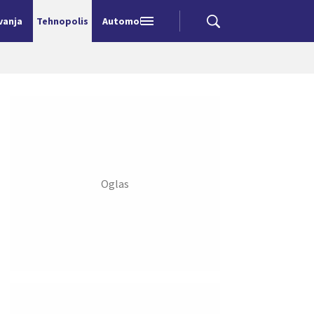
vanja
Tehnopolis
Automobili