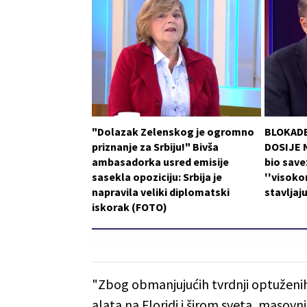
"Dolazak Zelenskog je ogromno
BLOKADE
priznanje za Srbiju!" Bivša
DOSIJE N
ambasadorka usred emisije
bio save
sasekla opoziciju: Srbija je
''visoko
napravila veliki diplomatski
stavljaj
iskorak (FOTO)
"Zbog obmanjujućih tvrdnji optuženi
alata na Floridi i širom sveta, maso