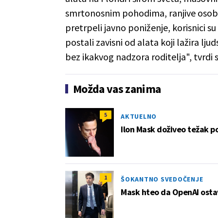
smrtonosnim pohodima, ranjive osobe
pretrpeli javno poniženje, korisnici su 
postali zavisni od alata koji lažira l
bez ikakvog nadzora roditelja", tvrdi s
Možda vas zanima
5
AKTUELNO
Ilon Mask doživeo težak p
1
ŠOKANTNO SVEDOČENJE
Mask hteo da OpenAI ostavi