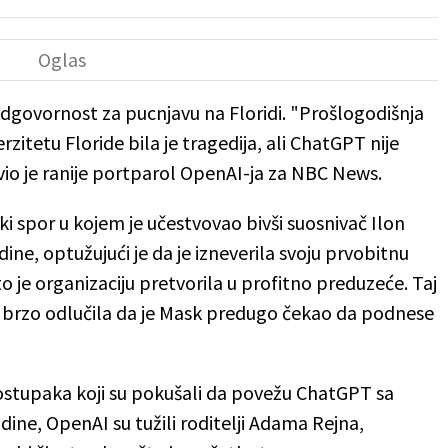
dgovornost za pucnjavu na Floridi. "Prošlogodišnja
tetu Floride bila je tragedija, ali ChatGPT nije
avio je ranije portparol OpenAI-ja za NBC News.
ki spor u kojem je učestvovao bivši suosnivač Ilon
ine, optužujući je da je izneverila svoju prvobitnu
 je organizaciju pretvorila u profitno preduzeće. Taj
a brzo odlučila da je Mask predugo čekao da podnese
postupaka koji su pokušali da povežu ChatGPT sa
ine, OpenAI su tužili roditelji Adama Rejna,