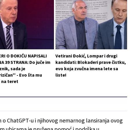
RI O ĐOKIĆU NAPISALI
Vetirani Đokić, Lompar i drugi
A 39 STRANA: Do juče im
kandidati: Blokaderi prave čistku,
znik, sada je
evo koja zvučna imena lete sa
rizičan'' - Evo šta mu
liste!
u na teret
h o ChatGPT-u i njihovog nemarnog lansiranja ovog
vnim ubicama je pružena pomoć i podrška u