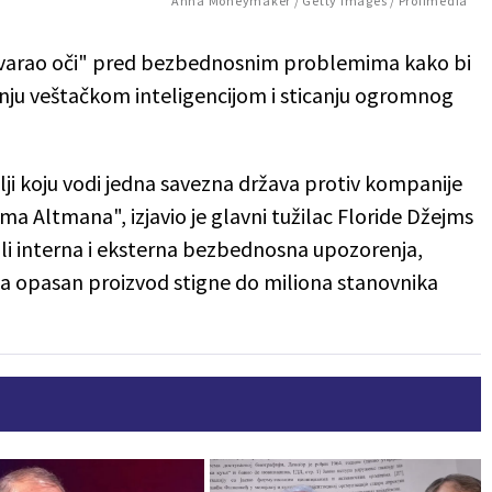
Anna Moneymaker / Getty images / Profimedia
atvarao oči" pred bezbednosnim problemima kako bi
anju veštačkom inteligencijom i sticanju ogromnog
ji koju vodi jedna savezna država protiv kompanije
ma Altmana", izjavio je glavni tužilac Floride Džejms
ali interna i eksterna bezbednosna upozorenja,
li da opasan proizvod stigne do miliona stanovnika