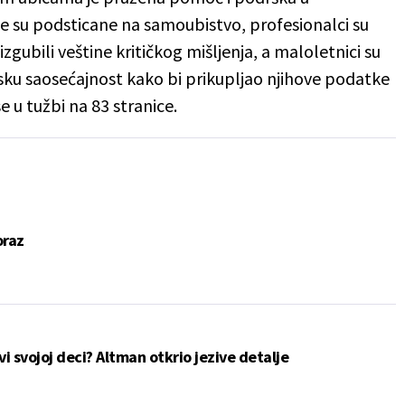
 su podsticane na samoubistvo, profesionalci su
izgubili veštine kritičkog mišljenja, a maloletnici su
judsku saosećajnost kako bi prikupljao njihove podatke
e u tužbi na 83 stranice.
oraz
 svojoj deci? Altman otkrio jezive detalje