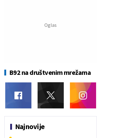
B92 na društvenim mrežama
Najnovije