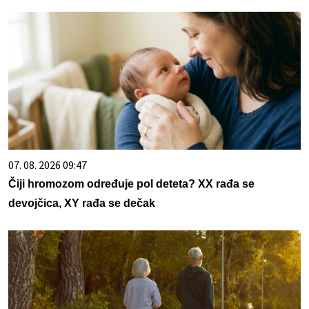
07. 08. 2026 09:47
Čiji hromozom određuje pol deteta? XX rađa se
devojčica, XY rađa se dečak