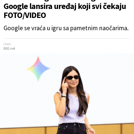
Google lansira uređaj koji svi čekaju
FOTO/VIDEO
Google se vraća u igru sa pametnim naočarima.
Izvor:
B92.net