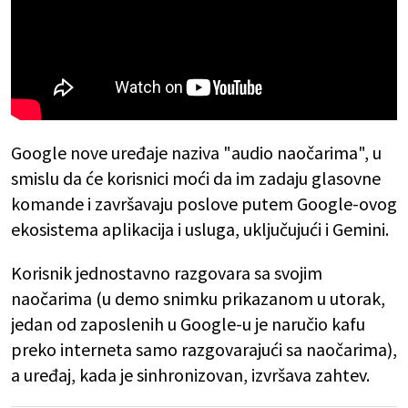
Google nove uređaje naziva "audio naočarima", u
smislu da će korisnici moći da im zadaju glasovne
komande i završavaju poslove putem Google-ovog
ekosistema aplikacija i usluga, uključujući i Gemini.
Korisnik jednostavno razgovara sa svojim
naočarima (u demo snimku prikazanom u utorak,
jedan od zaposlenih u Google-u je naručio kafu
preko interneta samo razgovarajući sa naočarima),
a uređaj, kada je sinhronizovan, izvršava zahtev.