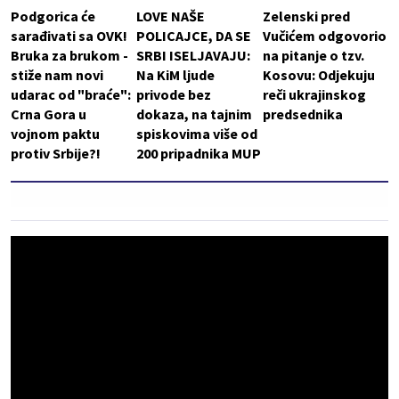
Podgorica će
LOVE NAŠE
Zelenski pred
sarađivati sa OVK!
POLICAJCE, DA SE
Vučićem odgovorio
Bruka za brukom -
SRBI ISELJAVAJU:
na pitanje o tzv.
stiže nam novi
Na KiM ljude
Kosovu: Odjekuju
udarac od "braće":
privode bez
reči ukrajinskog
Crna Gora u
dokaza, na tajnim
predsednika
vojnom paktu
spiskovima više od
protiv Srbije?!
200 pripadnika MUP