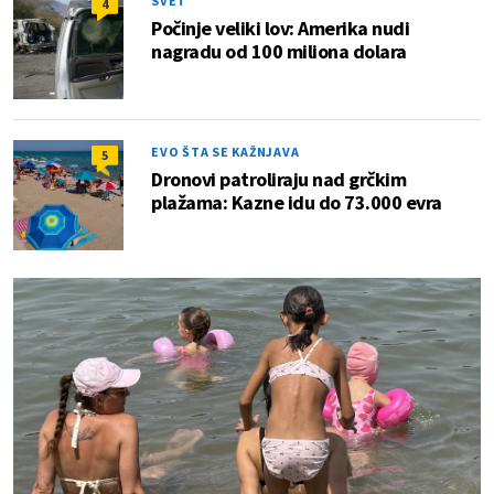
SVET
4
Počinje veliki lov: Amerika nudi
nagradu od 100 miliona dolara
EVO ŠTA SE KAŽNJAVA
5
Dronovi patroliraju nad grčkim
plažama: Kazne idu do 73.000 evra