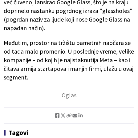
već čuveno, lansirao Google Glass, što je na kraju
doprinelo nastanku pogrdnog izraza "glassholes"
(pogrdan naziv za ljude koji nose Google Glass na
napadan način).
Međutim, prostor na tržištu pametnih naočara se
od tada malo promenio. U poslednje vreme, velike
kompanije – od kojih je najistaknutija Meta – kao i
čitava armija startapova i manjih firmi, ulažu u ovaj
segment.
Tagovi