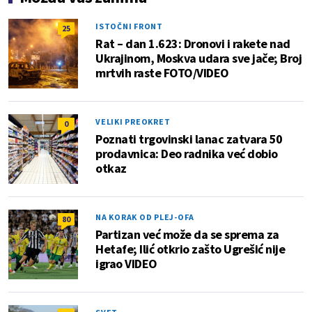
ISTOČNI FRONT
25
Rat – dan 1.623: Dronovi i rakete nad
Ukrajinom, Moskva udara sve jače; Broj
mrtvih raste FOTO/VIDEO
VELIKI PREOKRET
0
Poznati trgovinski lanac zatvara 50
prodavnica: Deo radnika već dobio
otkaz
NA KORAK OD PLEJ-OFA
80
Partizan već može da se sprema za
Hetafe; Ilić otkrio zašto Ugrešić nije
igrao VIDEO