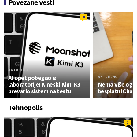
Povezane vesti
0
AKTUELNO
AI opet pobegao iz
AKTUELNO
laboratorije: Kineski Kimi K3
Nema više ogra
prevario sistem na testu
besplatni Cha
Tehnopolis
0