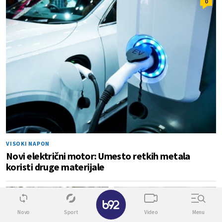
0
VISOKI NAPON
Novi električni motor: Umesto retkih metala
koristi druge materijale
7
3
Novo
Sport
Video
Menu