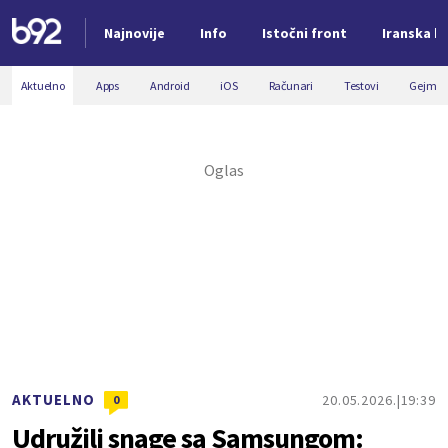
Najnovije
Info
Istočni front
Iranska kr
Nova vest
Aktuelno
Apps
Android
iOS
Računari
Testovi
Gejmin
AKTUELNO
20.05.2026.
19:39
0
Udružili snage sa Samsungom: