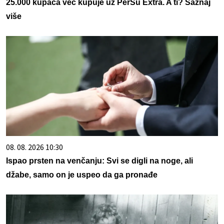
25.000 kupaca već kupuje uz PerSu Extra. A ti? Saznaj
više
08. 08. 2026 10:30
Ispao prsten na venčanju: Svi se digli na noge, ali
džabe, samo on je uspeo da ga pronađe