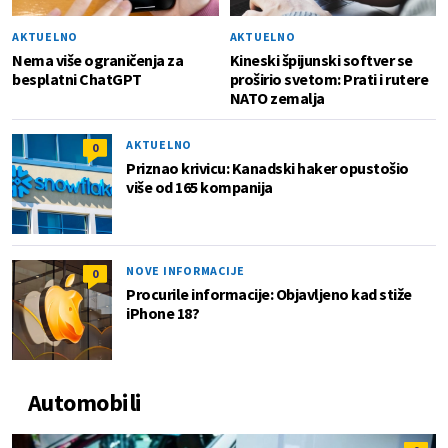
AKTUELNO
AKTUELNO
Nema više ograničenja za
Kineski špijunski softver se
besplatni ChatGPT
proširio svetom: Prati i rutere
NATO zemalja
AKTUELNO
0
Priznao krivicu: Kanadski haker opustošio
više od 165 kompanija
NOVE INFORMACIJE
0
Procurile informacije: Objavljeno kad stiže
iPhone 18?
Automobili