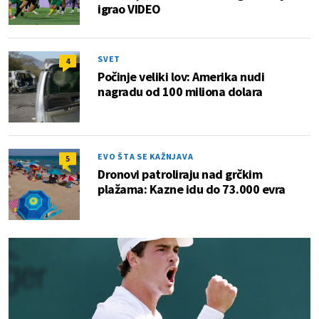
igrao VIDEO
SVET
4
Počinje veliki lov: Amerika nudi
nagradu od 100 miliona dolara
EVO ŠTA SE KAŽNJAVA
5
Dronovi patroliraju nad grčkim
plažama: Kazne idu do 73.000 evra