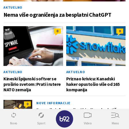
AKTUELNO
Nema više ograničenja za besplatni ChatGPT
0
0
AKTUELNO
AKTUELNO
Kineski špijunski softver se
Priznao krivicu: Kanadski
proširio svetom: Prati i rutere
haker opustošio više od 165
NATO zemalja
kompanija
NOVE INFORMACIJE
0
Procurile informacije: Objavljeno kad stiže
iPhone 18?
Novo
Sport
Video
Menu