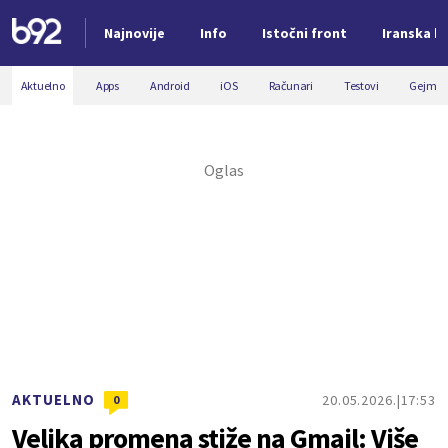
Najnovije
Info
Istočni front
Iranska kr
Nova vest
Aktuelno
Apps
Android
iOS
Računari
Testovi
Gejmin
AKTUELNO
20.05.2026.
17:53
0
Velika promena stiže na Gmail: Više