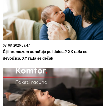
07. 08. 2026 09:47
Čiji hromozom određuje pol deteta? XX rađa se
devojčica, XY rađa se dečak