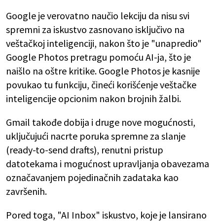
Google je verovatno naučio lekciju da nisu svi
spremni za iskustvo zasnovano isključivo na
veštačkoj inteligenciji, nakon što je "unapredio"
Google Photos pretragu pomoću AI-ja, što je
naišlo na oštre kritike. Google Photos je kasnije
povukao tu funkciju, čineći korišćenje veštačke
inteligencije opcionim nakon brojnih žalbi.
Gmail takođe dobija i druge nove mogućnosti,
uključujući nacrte poruka spremne za slanje
(ready-to-send drafts), renutni pristup
datotekama i mogućnost upravljanja obavezama
označavanjem pojedinačnih zadataka kao
završenih.
Pored toga, "AI Inbox" iskustvo, koje je lansirano