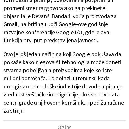
promeni smer razgovora ako ga prekinete",
objasnila je Devanši Bandari, vođa proizvoda za
Gmail, na brifingu uoči Google-ove godišnje
razvojne konferencije Google I/O, gde je ova
funkcija prvi put predstavljena javnosti.
Ovo je još jedan način na koji Google pokušava da
pokaže kako njegova AI tehnologija može doneti
stvarna poboljšanja proizvodima koje koriste
milioni potrošača. To dolazi u trenutku kada
mnogi van tehnološke industrije dovode u pitanje
vrednost veštačke inteligencije, dok se novi data
centri grade u njihovom komšiluku i podižu račune
za struju.