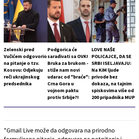
Zelenski pred
Podgorica će
LOVE NAŠE
Vučićem odgovorio
sarađivati sa OVK!
POLICAJCE, DA SE
na pitanje o tzv.
Bruka za brukom -
SRBI ISELJAVAJU:
Kosovu: Odjekuju
stiže nam novi
Na KiM ljude
reči ukrajinskog
udarac od "braće":
privode bez
predsednika
Crna Gora u
dokaza, na tajnim
vojnom paktu
spiskovima više od
protiv Srbije?!
200 pripadnika MUP
"Gmail Live može da odgovara na prirodno
formulisana pitanja, odgovara na potpitanja i