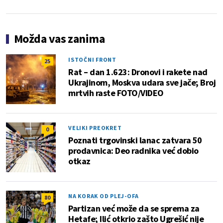
Možda vas zanima
ISTOČNI FRONT
25
Rat – dan 1.623: Dronovi i rakete nad
Ukrajinom, Moskva udara sve jače; Broj
mrtvih raste FOTO/VIDEO
VELIKI PREOKRET
0
Poznati trgovinski lanac zatvara 50
prodavnica: Deo radnika već dobio
otkaz
NA KORAK OD PLEJ-OFA
80
Partizan već može da se sprema za
Hetafe; Ilić otkrio zašto Ugrešić nije