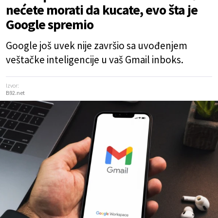
nećete morati da kucate, evo šta je
Google spremio
Google još uvek nije završio sa uvođenjem
veštačke inteligencije u vaš Gmail inboks.
Izvor:
B92.net