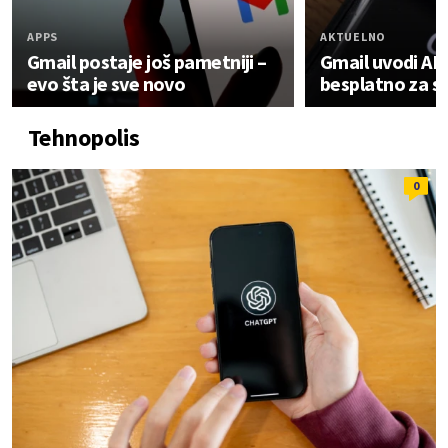
APPS
AKTUELNO
Gmail postaje još pametniji –
Gmail uvodi AI 
evo šta je sve novo
besplatno za sv
Tehnopolis
0