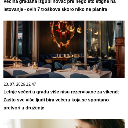
Većina građana izgubi novac pre nego što stigne na
letovanje - ovih 7 troškova skoro niko ne planira
23. 07. 2026 12:47
Letnje večeri u gradu više nisu rezervisane za vikend:
Zašto sve više ljudi bira večeru koja se spontano
pretvori u druženje