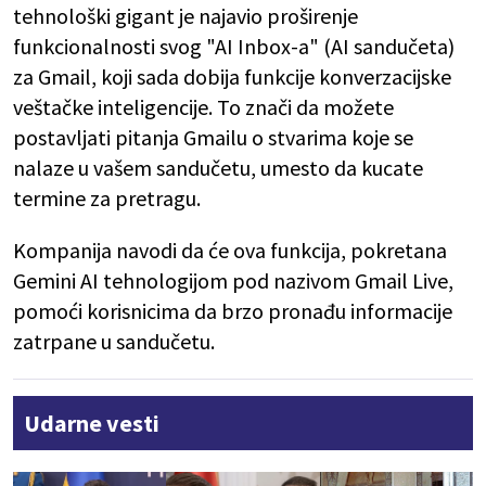
tehnološki gigant je najavio proširenje
funkcionalnosti svog "AI Inbox-a" (AI sandučeta)
za Gmail, koji sada dobija funkcije konverzacijske
veštačke inteligencije. To znači da možete
postavljati pitanja Gmailu o stvarima koje se
nalaze u vašem sandučetu, umesto da kucate
termine za pretragu.
Kompanija navodi da će ova funkcija, pokretana
Gemini AI tehnologijom pod nazivom Gmail Live,
pomoći korisnicima da brzo pronađu informacije
zatrpane u sandučetu.
Udarne vesti