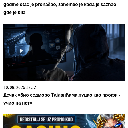
godine otac je pronašao, zanemeo je kada je saznao
gde je bila
10. 08. 2026 17:52
Дечак убио седморо Тајланђама,пуцао као профи -
учио на нету