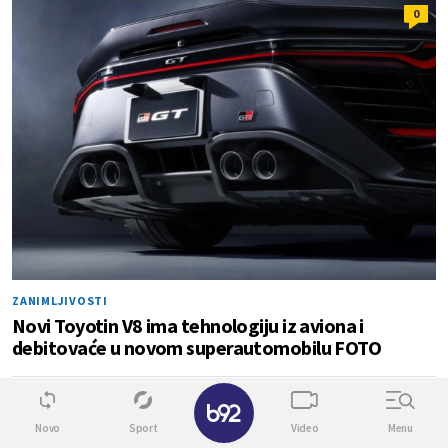
0
ZANIMLJIVOSTI
Novi Toyotin V8 ima tehnologiju iz aviona i
debitovaće u novom superautomobilu FOTO
2
1
Novo
Sport
Video
Menu