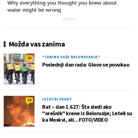
Why everything you thought you knew about
water might be wrong
CTA Love
Možda vas zanima
"CENIMO VAŠE RAZUMEVANJE"
16
Poslednji dan rada: Glovo se povukao
ISTOČNI FRONT
19
Rat – dan 1.627: Šta sledi ako
"orešnik" krene iz Belorusije; Leteli su
ka Moskvi, ali... FOTO/VIDEO