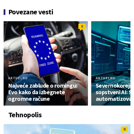
Povezane vesti
0
AKTUELNO
AKTUELNO
Najveće zablude o romingu:
Severnokorejsk
Evo kako da izbegnete
sopstveni AI: St
ogromne račune
automatizovani
Tehnopolis
0