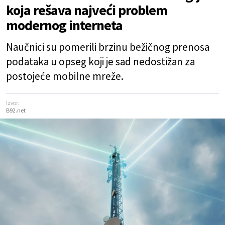
koja rešava najveći problem
modernog interneta
Naučnici su pomerili brzinu bežičnog prenosa
podataka u opseg koji je sad nedostižan za
postojeće mobilne mreže.
Izvor:
B92.net