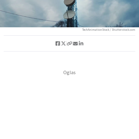
TechAnimationStock / Shutterstock.com