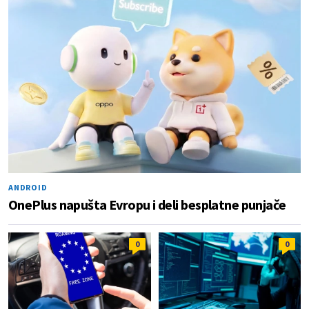
ANDROID
OnePlus napušta Evropu i deli besplatne punjače
0
0