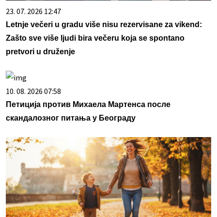
23. 07. 2026 12:47
Letnje večeri u gradu više nisu rezervisane za vikend:
Zašto sve više ljudi bira večeru koja se spontano
pretvori u druženje
10. 08. 2026 07:58
Петиција против Михаела Мартенса после
скандалозног питања у Београду