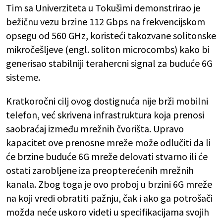
Tim sa Univerziteta u Tokušimi demonstrirao je
bežičnu vezu brzine 112 Gbps na frekvencijskom
opsegu od 560 GHz, koristeći takozvane solitonske
mikročešljeve (engl. soliton microcombs) kako bi
generisao stabilniji terahercni signal za buduće 6G
sisteme.
Kratkoročni cilj ovog dostignuća nije brži mobilni
telefon, već skrivena infrastruktura koja prenosi
saobraćaj između mrežnih čvorišta. Upravo
kapacitet ove prenosne mreže može odlučiti da li
će brzine buduće 6G mreže delovati stvarno ili će
ostati zarobljene iza preopterećenih mrežnih
kanala. Zbog toga je ovo proboj u brzini 6G mreže
na koji vredi obratiti pažnju, čak i ako ga potrošači
možda neće uskoro videti u specifikacijama svojih