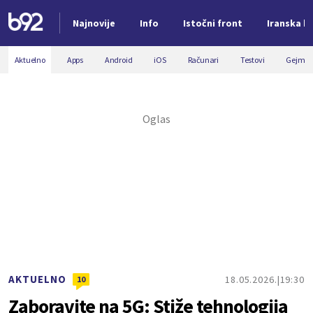
Najnovije
Info
Istočni front
Iranska kr
Nova vest
Aktuelno
Apps
Android
iOS
Računari
Testovi
Gejmin
AKTUELNO
18.05.2026.
19:30
10
Zaboravite na 5G: Stiže tehnologija