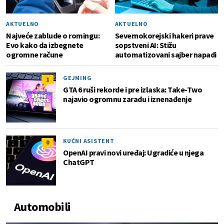
AKTUELNO
AKTUELNO
Najveće zablude o romingu:
Severnokorejski hakeri prave
Evo kako da izbegnete
sopstveni AI: Stižu
ogromne račune
automatizovani sajber napadi
GEJMING
1
GTA 6 ruši rekorde i pre izlaska: Take-Two
najavio ogromnu zaradu i iznenađenje
KUĆNI ASISTENT
0
OpenAI pravi novi uređaj: Ugradiće u njega
ChatGPT
Automobili