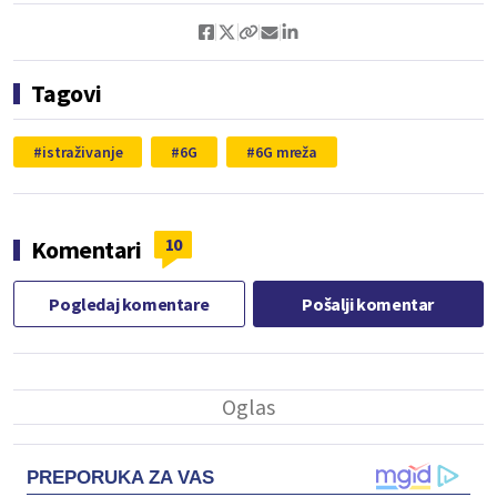
Tagovi
istraživanje
6G
6G mreža
10
Komentari
Pogledaj komentare
Pošalji komentar
PREPORUKA ZA VAS