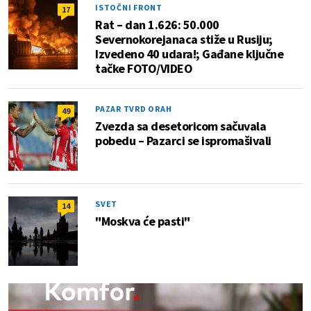
ISTOČNI FRONT
17
Rat – dan 1.626: 50.000
Severnokorejanaca stiže u Rusiju;
Izvedeno 40 udara!; Gađane ključne
tačke FOTO/VIDEO
PAZAR TVRD ORAH
49
Zvezda sa desetoricom sačuvala
pobedu – Pazarci se ispromašivali
SVET
14
"Moskva će pasti"