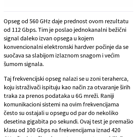
Opseg od 560 GHz daje prednost ovom rezultatu
od 112 Gbps. Tim je poslao jednokanalni bežični
signal daleko izvan opsega u kojem
konvencionalni elektronski hardver počinje da se
suočava sa slabijom izlaznom snagom i većim
šumom signala.
Taj frekvencijski opseg nalazi se u zoni teraherca,
koju istraživači ispituju kao način za otvaranje širih
traka za prenos podataka u 6G mreži. Raniji
komunikacioni sistemi na ovim frekvencijama
često su ostajali u opsegu od par do nekoliko
desetina gigabita po sekundi. Ovaj test je premašio
klasu od 100 Gbps na frekvencijama iznad 420