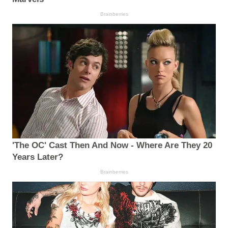
Brainberries
'The OC' Cast Then And Now - Where Are They 20
Years Later?
Brainberries