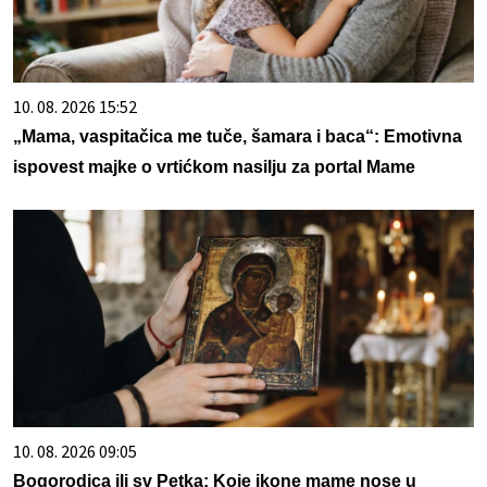
10. 08. 2026 15:52
„Mama, vaspitačica me tuče, šamara i baca“: Emotivna
ispovest majke o vrtićkom nasilju za portal Mame
10. 08. 2026 09:05
Bogorodica ili sv Petka: Koje ikone mame nose u