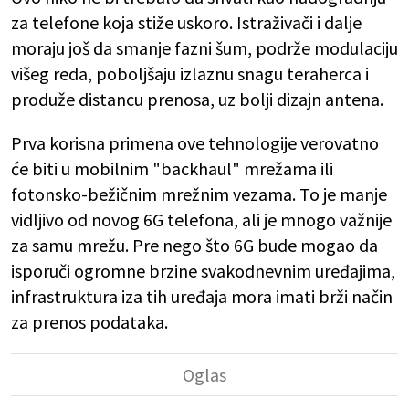
za telefone koja stiže uskoro. Istraživači i dalje
moraju još da smanje fazni šum, podrže modulaciju
višeg reda, poboljšaju izlaznu snagu teraherca i
produže distancu prenosa, uz bolji dizajn antena.
Prva korisna primena ove tehnologije verovatno
će biti u mobilnim "backhaul" mrežama ili
fotonsko-bežičnim mrežnim vezama. To je manje
vidljivo od novog 6G telefona, ali je mnogo važnije
za samu mrežu. Pre nego što 6G bude mogao da
isporuči ogromne brzine svakodnevnim uređajima,
infrastruktura iza tih uređaja mora imati brži način
za prenos podataka.