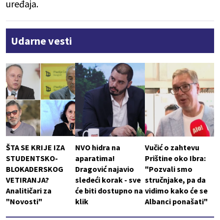
uređaja.
Udarne vesti
ŠTA SE KRIJE IZA
NVO hidra na
Vučić o zahtevu
STUDENTSKO-
aparatima!
Prištine oko Ibra:
BLOKADERSKOG
Dragović najavio
"Pozvali smo
VETIRANJA?
sledeći korak - sve
stručnjake, pa da
Analitičari za
će biti dostupno na
vidimo kako će se
"Novosti"
klik
Albanci ponašati"