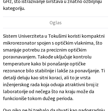
GHz, što istraživanje svrstava u znatno ozbiljniju
kategoriju.
Sistem Univerziteta u Tokušimi koristi kompaktni
mikrorezonator spojen s optičkim vlaknima, što
smanjuje potrebu za preciznim optičkim
poravnavanjem. Takođe uključuje kontrolu
temperature kako bi ponašanje optičke
rezonance bilo stabilnije i lakše za ponavljanje. Ti
detalji deluju kao sitni koraci, ali to je vrsta
inženjerskog rada koja odvaja atraktivni broj iz
laboratorije od nečega što na kraju može da
funkcioniše tokom dužeg perioda.
Ovo niko ne bi trebalo da shvati kao nadogradnju