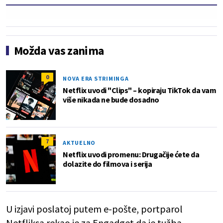
Možda vas zanima
0
NOVA ERA STRIMINGA
Netflix uvodi "Clips" – kopiraju TikTok da vam
više nikada ne bude dosadno
7
AKTUELNO
Netflix uvodi promenu: Drugačije ćete da
dolazite do filmova i serija
U izjavi poslatoj putem e-pošte, portparol
Netfliksa rekao je za Engadget da je tužba