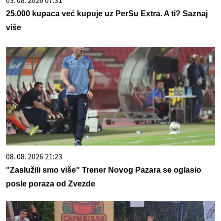
03. 08. 2026 07:31
25.000 kupaca već kupuje uz PerSu Extra. A ti? Saznaj
više
08. 08. 2026 21:23
"Zaslužili smo više" Trener Novog Pazara se oglasio
posle poraza od Zvezde