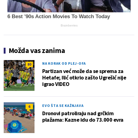
6 Best '90s Action Movies To Watch Today
Brainberries
Možda vas zanima
NA KORAK OD PLEJ-OFA
80
Partizan već može da se sprema za
Hetafe; Ilić otkrio zašto Ugrešić nije
igrao VIDEO
EVO ŠTA SE KAŽNJAVA
6
Dronovi patroliraju nad grčkim
plažama: Kazne idu do 73.000 evra