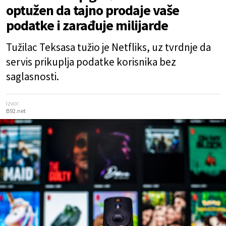
optužen da tajno prodaje vaše
podatke i zarađuje milijarde
Tužilac Teksasa tužio je Netfliks, uz tvrdnje da
servis prikuplja podatke korisnika bez
saglasnosti.
Izvor:
B92.net