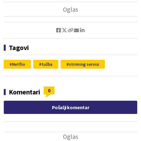
Tagovi
Netflix
tužba
striming servisi
0
Komentari
Pošalji komentar