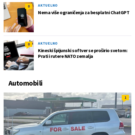
AKTUELNO
0
Nema više ograničenja za besplatni ChatGPT
AKTUELNO
0
Kineski špijunski softver se proširio svetom:
Prati i rutere NATO zemalja
Automobili
1