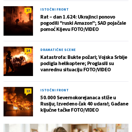
ISTOČNI FRONT
17
Rat – dan 1.624: Ukrajinci ponovo
pogodili "ruski Amazon"; SAD pojačale
pomoć Kijevu FOTO/VIDEO
DRAMATIČNE SCENE
14
Katastrofa: Bukte požari; Vojska Srbije
podigla helikoptere; Proglasili su
vanrednu situaciju FOTO/VIDEO
ISTOČNI FRONT
13
50.000 Severnokorejanaca stiže u
Rusiju; Izvedeno čak 40 udara!; Gađane
ključne tačke FOTO/VIDEO