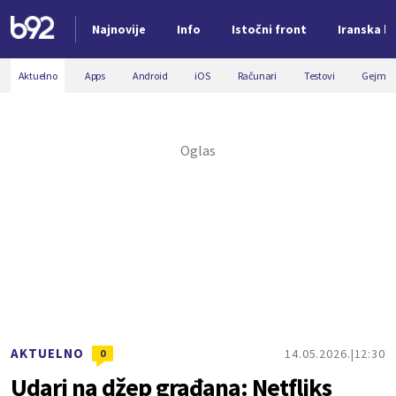
Najnovije
Info
Istočni front
Iranska kr
Nova vest
Aktuelno
Apps
Android
iOS
Računari
Testovi
Gejmin
AKTUELNO
14.05.2026.
12:30
0
Udari na džep građana: Netfliks