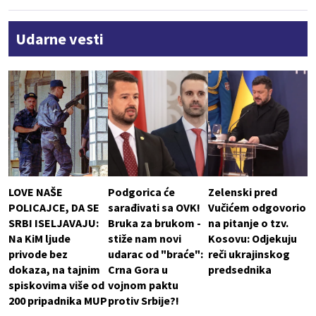
Udarne vesti
LOVE NAŠE
Podgorica će
Zelenski pred
POLICAJCE, DA SE
sarađivati sa OVK!
Vučićem odgovorio
SRBI ISELJAVAJU:
Bruka za brukom -
na pitanje o tzv.
Na KiM ljude
stiže nam novi
Kosovu: Odjekuju
privode bez
udarac od "braće":
reči ukrajinskog
dokaza, na tajnim
Crna Gora u
predsednika
spiskovima više od
vojnom paktu
200 pripadnika MUP
protiv Srbije?!