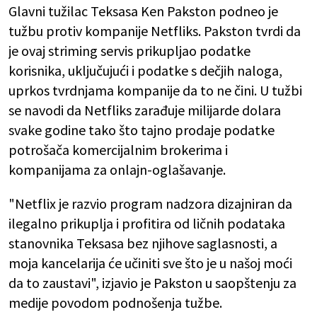
Glavni tužilac Teksasa Ken Pakston podneo je
tužbu protiv kompanije Netfliks. Pakston tvrdi da
je ovaj striming servis prikupljao podatke
korisnika, uključujući i podatke s dečjih naloga,
uprkos tvrdnjama kompanije da to ne čini. U tužbi
se navodi da Netfliks zarađuje milijarde dolara
svake godine tako što tajno prodaje podatke
potrošača komercijalnim brokerima i
kompanijama za onlajn-oglašavanje.
"Netflix je razvio program nadzora dizajniran da
ilegalno prikuplja i profitira od ličnih podataka
stanovnika Teksasa bez njihove saglasnosti, a
moja kancelarija će učiniti sve što je u našoj moći
da to zaustavi", izjavio je Pakston u saopštenju za
medije povodom podnošenja tužbe.