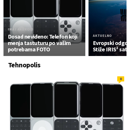
IMA I ANDROID
Dosad neviđeno: Telefon koji
AKTUELNO
menja tastuturu po vašim
Evropski odgovo
potrebama FOTO
Stiže IRIS² sate
Tehnopolis
0