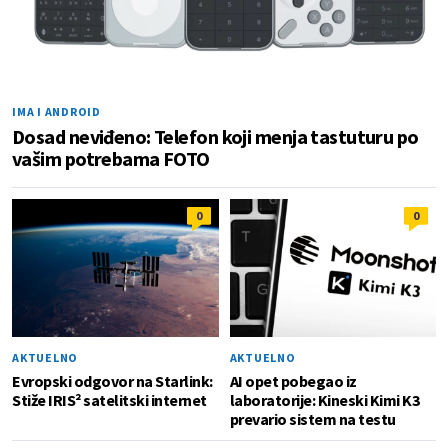
IMA I ANDROID
Dosad neviđeno: Telefon koji menja tastuturu po
vašim potrebama FOTO
0
0
AKTUELNO
AKTUELNO
Evropski odgovor na Starlink:
AI opet pobegao iz
Stiže IRIS² satelitski internet
laboratorije: Kineski Kimi K3
prevario sistem na testu