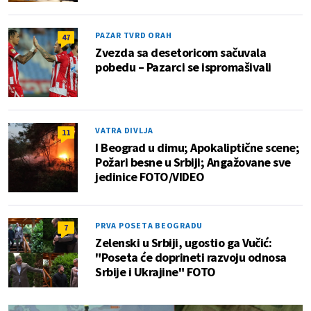
PAZAR TVRD ORAH
47
Zvezda sa desetoricom sačuvala
pobedu – Pazarci se ispromašivali
VATRA DIVLJA
11
I Beograd u dimu; Apokaliptične scene;
Požari besne u Srbiji; Angažovane sve
jedinice FOTO/VIDEO
PRVA POSETA BEOGRADU
7
Zelenski u Srbiji, ugostio ga Vučić:
"Poseta će doprineti razvoju odnosa
Srbije i Ukrajine" FOTO