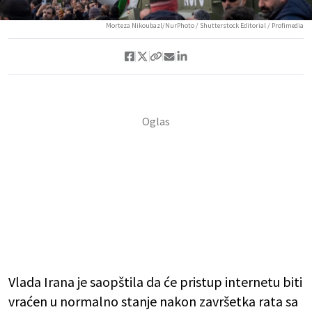
Morteza Nikoubazl/NurPhoto / Shutterstock Editorial / Profimedia
Vlada Irana je saopštila da će pristup internetu biti
vraćen u normalno stanje nakon završetka rata sa