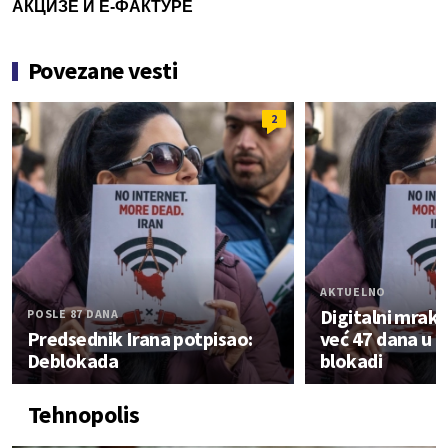
АКЦИЗЕ И Е-ФАКТУРЕ
Povezane vesti
2
AKTUELNO
Digitalni mrak b
POSLE 87 DANA
Predsednik Irana potpisao:
već 47 dana u 
Deblokada
blokadi
Tehnopolis