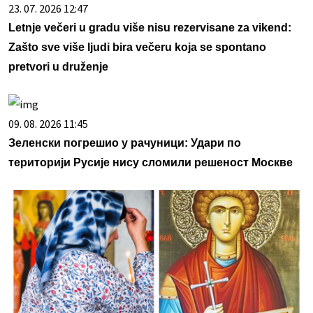
23. 07. 2026 12:47
Letnje večeri u gradu više nisu rezervisane za vikend:
Zašto sve više ljudi bira večeru koja se spontano
pretvori u druženje
09. 08. 2026 11:45
Зеленски погрешио у рачуници: Удари по
територији Русије нису сломили решеност Москве