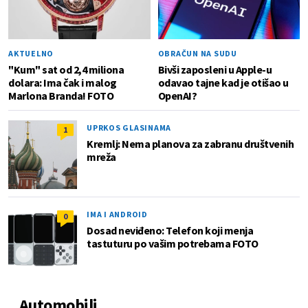
AKTUELNO
OBRAČUN NA SUDU
"Kum" sat od 2,4 miliona
Bivši zaposleni u Apple-u
dolara: Ima čak i malog
odavao tajne kad je otišao u
Marlona Branda! FOTO
OpenAI?
UPRKOS GLASINAMA
1
Kremlj: Nema planova za zabranu društvenih
mreža
IMA I ANDROID
0
Dosad neviđeno: Telefon koji menja
tastuturu po vašim potrebama FOTO
Automobili