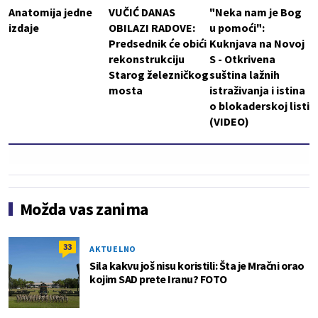
Anatomija jedne
VUČIĆ DANAS
"Neka nam je Bog
izdaje
OBILAZI RADOVE:
u pomoći":
Predsednik će obići
Kuknjava na Novoj
rekonstrukciju
S - Otkrivena
Starog železničkog
suština lažnih
mosta
istraživanja i istina
o blokaderskoj listi
(VIDEO)
Možda vas zanima
33
AKTUELNO
Sila kakvu još nisu koristili: Šta je Mračni orao
kojim SAD prete Iranu? FOTO