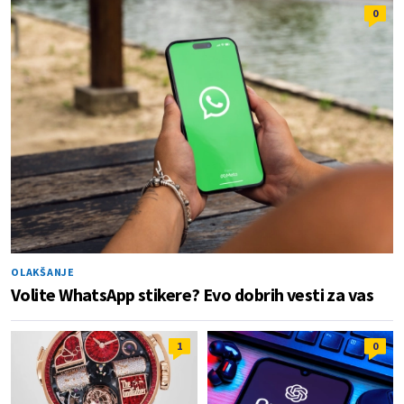
0
OLAKŠANJE
Volite WhatsApp stikere? Evo dobrih vesti za vas
1
0