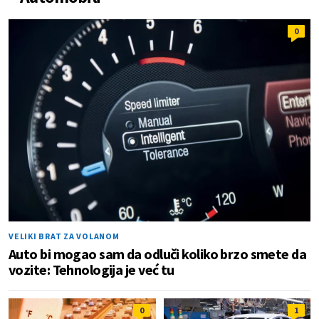
0
VELIKI BRAT ZA VOLANOM
Auto bi mogao sam da odluči koliko brzo smete da
vozite: Tehnologija je već tu
0
1