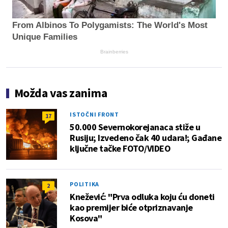
From Albinos To Polygamists: The World's Most
Unique Families
Brainberries
Možda vas zanima
ISTOČNI FRONT
17
50.000 Severnokorejanaca stiže u
Rusiju; Izvedeno čak 40 udara!; Gađane
ključne tačke FOTO/VIDEO
POLITIKA
2
Knežević: "Prva odluka koju ću doneti
kao premijer biće otpriznavanje
Kosova"