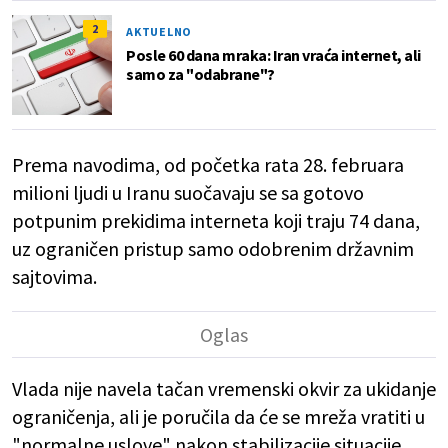
2
AKTUELNO
Posle 60 dana mraka: Iran vraća internet, ali
samo za "odabrane"?
Prema navodima, od početka rata 28. februara
milioni ljudi u Iranu suočavaju se sa gotovo
potpunim prekidima interneta koji traju 74 dana,
uz ograničen pristup samo odobrenim državnim
sajtovima.
Vlada nije navela tačan vremenski okvir za ukidanje
ograničenja, ali je poručila da će se mreža vratiti u
"normalne uslove" nakon stabilizacije situacije.