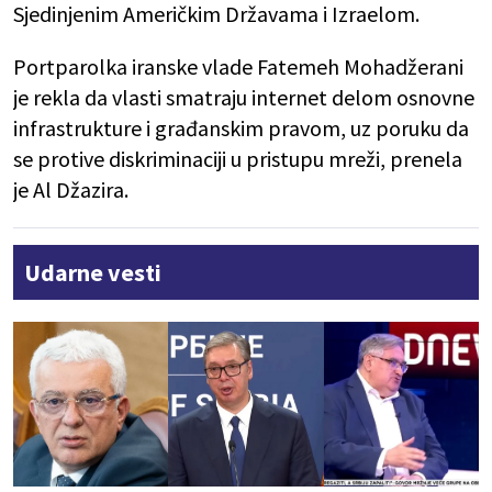
Sjedinjenim Američkim Državama i Izraelom.
Portparolka iranske vlade Fatemeh Mohadžerani
je rekla da vlasti smatraju internet delom osnovne
infrastrukture i građanskim pravom, uz poruku da
se protive diskriminaciji u pristupu mreži, prenela
je Al Džazira.
Udarne vesti