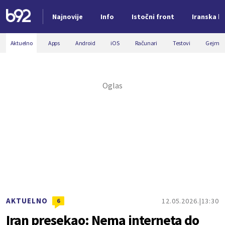
Najnovije
Info
Istočni front
Iranska kr
Nova vest
Aktuelno
Apps
Android
iOS
Računari
Testovi
Gejmin
AKTUELNO
12.05.2026.
13:30
6
Iran presekao: Nema interneta do