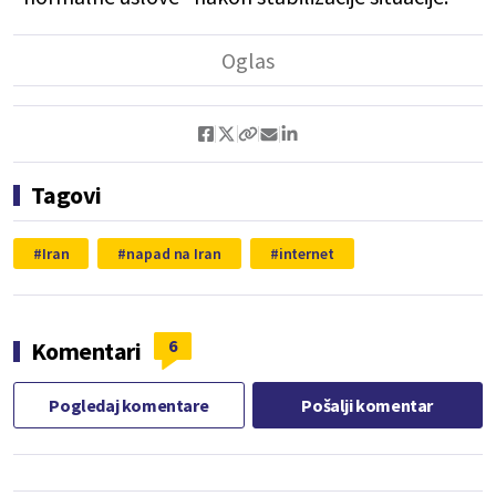
Tagovi
Iran
napad na Iran
internet
6
Komentari
Pogledaj komentare
Pošalji komentar