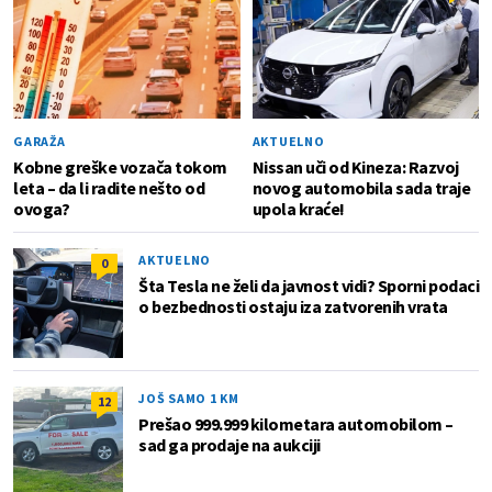
GARAŽA
AKTUELNO
Kobne greške vozača tokom
Nissan uči od Kineza: Razvoj
leta – da li radite nešto od
novog automobila sada traje
ovoga?
upola kraće!
AKTUELNO
0
Šta Tesla ne želi da javnost vidi? Sporni podaci
o bezbednosti ostaju iza zatvorenih vrata
JOŠ SAMO 1 KM
12
Prešao 999.999 kilometara automobilom –
sad ga prodaje na aukciji