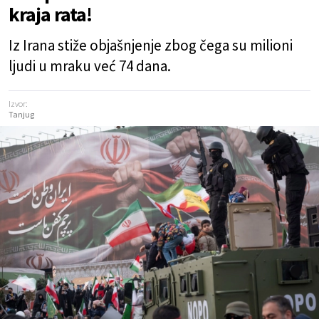
kraja rata!
Iz Irana stiže objašnjenje zbog čega su milioni
ljudi u mraku već 74 dana.
Izvor:
Tanjug