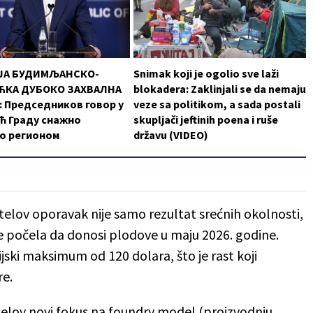
ЈА БУДИМЉАНСКО-
Snimak koji je ogolio sve laži
КА ДУБОКО ЗАХВАЛНА
blokadera: Zaklinjali se da nemaju
 Председников говор у
veze sa politikom, a sada postali
ћ Граду снажно
skupljači jeftinih poena i ruše
о регионом
državu (VIDEO)
telov oporavak nije samo rezultat srećnih okolnosti,
a je počela da donosi plodove u maju 2026. godine.
jski maksimum od 120 dolara, što je rast koji
re.
telov novi fokus na foundry model (proizvodnju