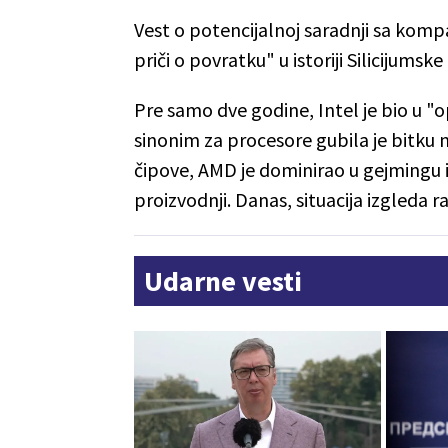
Vest o potencijalnoj saradnji sa kom
priči o povratku" u istoriji Silicijumske
Pre samo dve godine, Intel je bio u "o
sinonim za procesore gubila je bitku
čipove, AMD je dominirao u gejmingu 
proizvodnji. Danas, situacija izgleda r
Udarne vesti