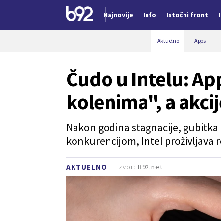
Najnovije
Info
Istočni front
Nova vest
Aktuelno
Apps
Čudo u Intelu: App
kolenima", a akcij
Nakon godina stagnacije, gubitka 
konkurencijom, Intel proživljava 
Izvor:
B92.net
AKTUELNO