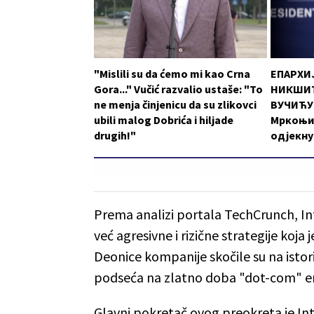
"Mislili su da ćemo mi kao Crna
ЕПАРХИ
Gora..." Vučić razvalio ustaše: "To
НИКШИЋ
ne menja činjenicu da su zlikovci
ВУЧИЋУ:
ubili malog Dobrića i hiljade
Мркоњи
drugih!"
одјекну
Prema analizi portala TechCrunch, In
već agresivne i rizične strategije koj
Deonice kompanije skočile su na istori
podseća na zlatno doba "dot-com" e
Glavni pokretač ovog preokreta je In