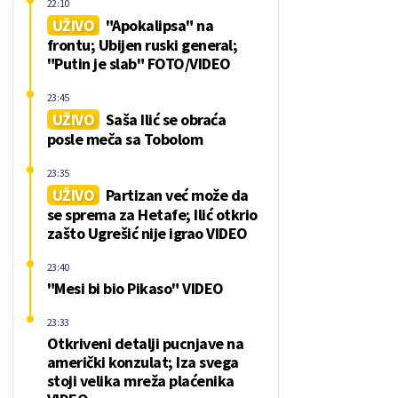
22:10
UŽIVO
"Apokalipsa" na
frontu; Ubijen ruski general;
"Putin je slab" FOTO/VIDEO
23:45
UŽIVO
Saša Ilić se obraća
posle meča sa Tobolom
23:35
UŽIVO
Partizan već može da
se sprema za Hetafe; Ilić otkrio
zašto Ugrešić nije igrao VIDEO
23:40
"Mesi bi bio Pikaso" VIDEO
23:33
Otkriveni detalji pucnjave na
američki konzulat; Iza svega
stoji velika mreža plaćenika