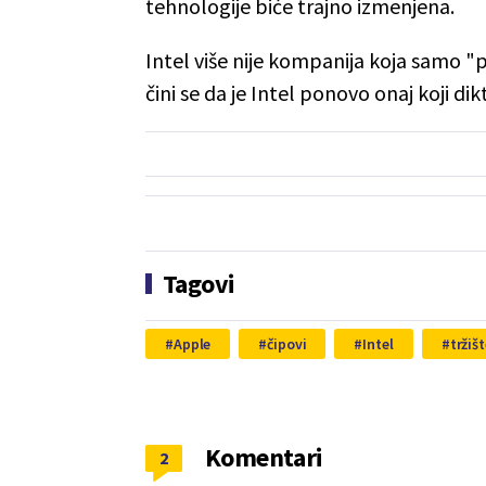
tehnologije biće trajno izmenjena.
Intel više nije kompanija koja samo "
čini se da je Intel ponovo onaj koji di
Tagovi
Apple
čipovi
Intel
tržiš
Komentari
2