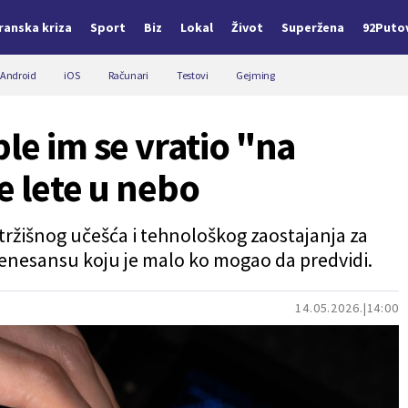
Iranska kriza
Sport
Biz
Lokal
Život
Superžena
92Puto
Android
iOS
Računari
Testovi
Gejming
le im se vratio "na
e lete u nebo
tržišnog učešća i tehnološkog zaostajanja za
renesansu koju je malo ko mogao da predvidi.
14.05.2026.
14:00