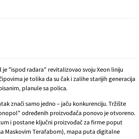
el je "ispod radara" revitalizovao svoju Xeon liniju
ipovima je tolika da su čak i zalihe starijih generacija
pisanim, planule sa polica.
tak znači samo jedno – jaču konkurenciju. Tržište
monopol" određenih proizvođača ponovo je otvoreno.
um i postane ključni proizvođač za firme poput
e sa Maskovim Terafabom), mapa puta digitalne