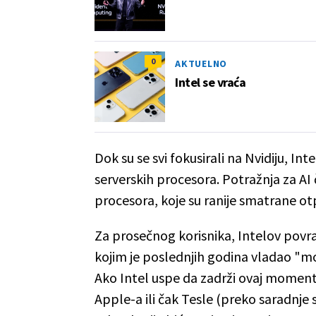
0
AKTUELNO
Intel se vraća
Dok su se svi fokusirali na Nvidiju, Int
serverskih procesora. Potražnja za AI č
procesora, koje su ranije smatrane ot
Za prosečnog korisnika, Intelov povra
kojim je poslednjih godina vladao "
Ako Intel uspe da zadrži ovaj moment
Apple-a ili čak Tesle (preko saradnj