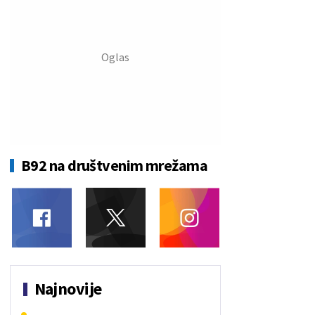
B92 na društvenim mrežama
Najnovije