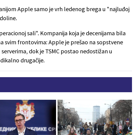
panijom Apple samo je vrh ledenog brega u "najluđoj
 doline.
peracionoj sali". Kompanija koja je decenijama bila
 na svim frontovima: Apple je prešao na sopstvene
i serverima, dok je TSMC postao nedostižan u
adikalno drugačije.