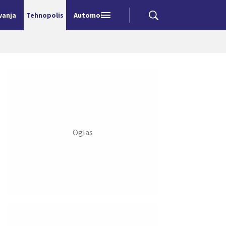
vanja
Tehnopolis
Automobili