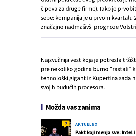
čipova za druge firme). Iako je prvob
sebe: kompanija je u prvom kvartalu 2
značajno nadmašivši prognoze Volstri
Najzvučnija vest koja je potresla trži
pre nekoliko godina burno "rastali" k
tehnološki gigant iz Kupertina sada
svojih budućih procesora.
Možda vas zanima
3
AKTUELNO
Pakt koji menja sve: Intel 