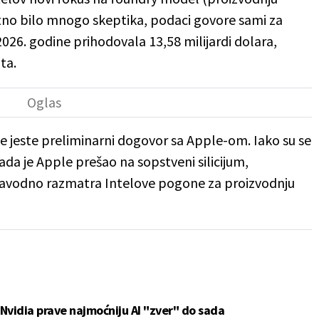
itno bilo mnogo skeptika, podaci govore sami za
026. godine prihodovala 13,58 milijardi dolara,
ta.
šte jeste preliminarni dogovor sa Apple-om. Iako su se
ada je Apple prešao na sopstveni silicijum,
 navodno razmatra Intelove pogone za proizvodnju
i Nvidia prave najmoćniju AI "zver" do sada