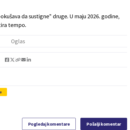
pokušava da sustigne" druge. U maju 2026. godine,
ktira tempo.
te
Pogledaj komentare
Pošalji komentar