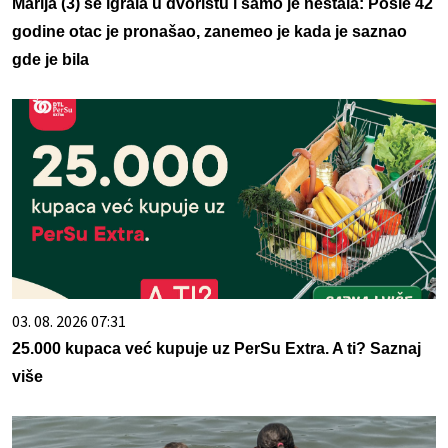
Marija (3) se igrala u dvorištu i samo je nestala: Posle 42
godine otac je pronašao, zanemeo je kada je saznao
gde je bila
03. 08. 2026 07:31
25.000 kupaca već kupuje uz PerSu Extra. A ti? Saznaj
više