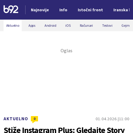
Najnovije
Info
Istočni front
Iranska kr
Nova vest
Aktuelno
Apps
Android
iOS
Računari
Testovi
Gejmin
AKTUELNO
01.04.2026.
11:00
0
Stiže Instagram Plus: Gledajte Story