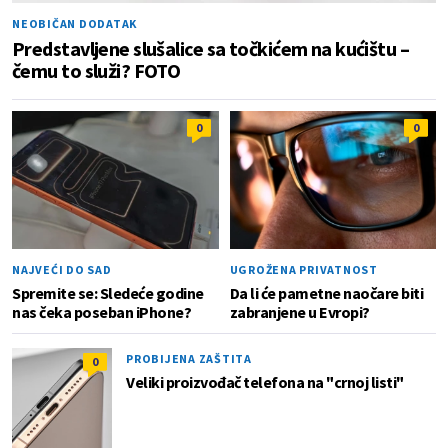
NEOBIČAN DODATAK
Predstavljene slušalice sa točkićem na kućištu –
čemu to služi? FOTO
0
0
NAJVEĆI DO SAD
UGROŽENA PRIVATNOST
Spremite se: Sledeće godine
Da li će pametne naočare biti
nas čeka poseban iPhone?
zabranjene u Evropi?
PROBIJENA ZAŠTITA
0
Veliki proizvođač telefona na "crnoj listi"