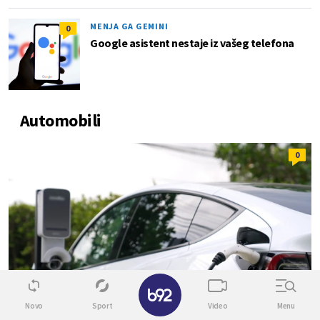
MENJA GA GEMINI
0
Google asistent nestaje iz vašeg telefona
Automobili
0
Novo
Sport
Video
Menu