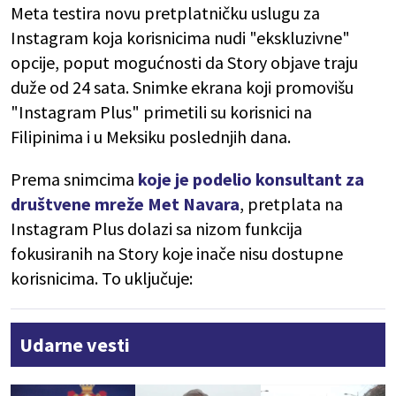
Meta testira novu pretplatničku uslugu za
Instagram koja korisnicima nudi "ekskluzivne"
opcije, poput mogućnosti da Story objave traju
duže od 24 sata. Snimke ekrana koji promovišu
"Instagram Plus" primetili su korisnici na
Filipinima i u Meksiku poslednjih dana.
Prema snimcima
koje je podelio konsultant za
društvene mreže Met Navara
, pretplata na
Instagram Plus dolazi sa nizom funkcija
fokusiranih na Story koje inače nisu dostupne
korisnicima. To uključuje:
Udarne vesti