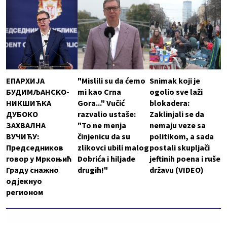
ЕПАРХИЈА
"Mislili su da ćemo
Snimak koji je
БУДИМЉАНСКО-
mi kao Crna
ogolio sve laži
НИКШИЋКА
Gora..." Vučić
blokadera:
ДУБОКО
razvalio ustaše:
Zaklinjali se da
ЗАХВАЛНА
"To ne menja
nemaju veze sa
ВУЧИЋУ:
činjenicu da su
politikom, a sada
Председников
zlikovci ubili malog
postali skupljači
говор у Мркоњић
Dobrića i hiljade
jeftinih poena i ruše
Граду снажно
drugih!"
državu (VIDEO)
одјекнуо
регионом