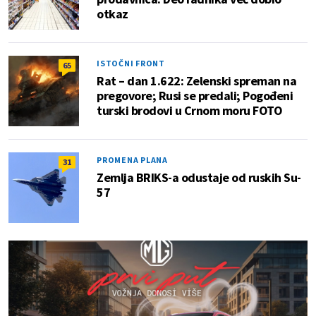
otkaz
ISTOČNI FRONT
65
Rat – dan 1.622: Zelenski spreman na
pregovore; Rusi se predali; Pogođeni
turski brodovi u Crnom moru FOTO
PROMENA PLANA
31
Zemlja BRIKS-a odustaje od ruskih Su-
57