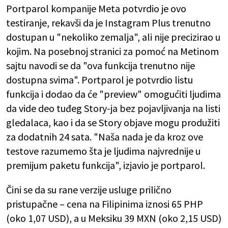
Portparol kompanije Meta potvrdio je ovo
testiranje, rekavši da je Instagram Plus trenutno
dostupan u "nekoliko zemalja", ali nije precizirao u
kojim. Na posebnoj stranici za pomoć na Metinom
sajtu navodi se da "ova funkcija trenutno nije
dostupna svima". Portparol je potvrdio listu
funkcija i dodao da će "preview" omogućiti ljudima
da vide deo tuđeg Story-ja bez pojavljivanja na listi
gledalaca, kao i da se Story objave mogu produžiti
za dodatnih 24 sata. "Naša nada je da kroz ove
testove razumemo šta je ljudima najvrednije u
premijum paketu funkcija", izjavio je portparol.
Čini se da su rane verzije usluge prilično
pristupačne – cena na Filipinima iznosi 65 PHP
(oko 1,07 USD), a u Meksiku 39 MXN (oko 2,15 USD)