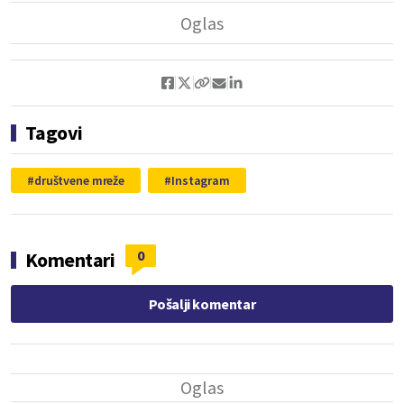
Tagovi
društvene mreže
Instagram
0
Komentari
Pošalji komentar