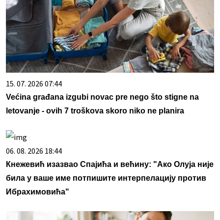
15. 07. 2026 07:44
Većina građana izgubi novac pre nego što stigne na
letovanje - ovih 7 troškova skoro niko ne planira
06. 08. 2026 18:44
Кнежевић изазвао Спајића и већину: "Ако Олуја није
била у ваше име потпишите интерпелацију против
Ибрахимовића"