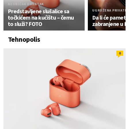
NEOBIČAN DODATAK
Predstavljene slušalice sa
UGROŽENA PRIVATN
točkićem na kućištu – čemu
Da li će pametn
to služi? FOTO
zabranjene u E
Tehnopolis
0