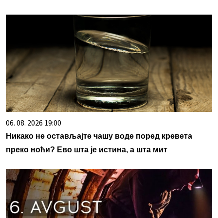
06. 08. 2026 19:00
Никако не остављајте чашу воде поред кревета
преко ноћи? Ево шта је истина, а шта мит