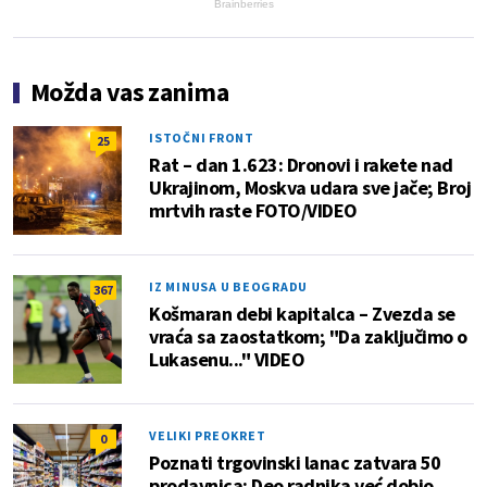
Brainberries
Možda vas zanima
ISTOČNI FRONT
25
Rat – dan 1.623: Dronovi i rakete nad
Ukrajinom, Moskva udara sve jače; Broj
mrtvih raste FOTO/VIDEO
IZ MINUSA U BEOGRADU
367
Košmaran debi kapitalca – Zvezda se
vraća sa zaostatkom; "Da zaključimo o
Lukasenu..." VIDEO
VELIKI PREOKRET
0
Poznati trgovinski lanac zatvara 50
prodavnica: Deo radnika već dobio