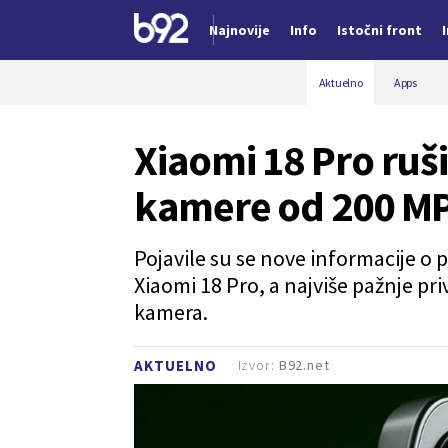
Najnovije
Info
Istočni front
Nova vest
Aktuelno
Apps
Xiaomi 18 Pro ruši
kamere od 200 MP
Pojavile su se nove informacije o
Xiaomi 18 Pro, a najviše pažnje pr
kamera.
Izvor:
B92.net
AKTUELNO