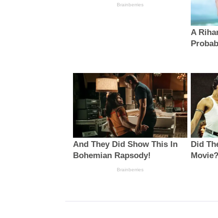
Brainberries
A Riha
Probab
And They Did Show This In
Did Th
Bohemian Rapsody!
Movie
Brainberries