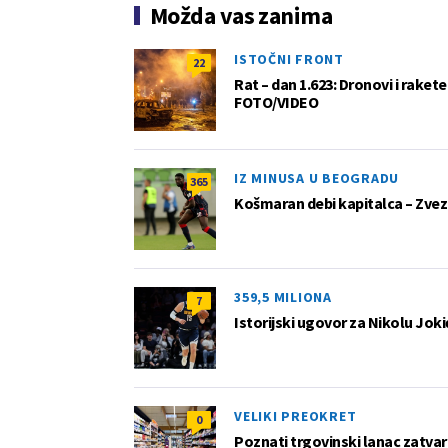
Možda vas zanima
ISTOČNI FRONT
22
Rat – dan 1.623: Dronovi i raket
FOTO/VIDEO
IZ MINUSA U BEOGRADU
365
Košmaran debi kapitalca – Zvez
359,5 MILIONA
7
Istorijski ugovor za Nikolu Joki
VELIKI PREOKRET
0
Poznati trgovinski lanac zatvar