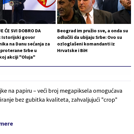
JE ĆE SVI DOBRO DA
Beograd im pružio sve, a onda su
Istorijski govor
odlučili da ubijaju Srbe: Ovo su
ika na Danu sećanja za
ozloglašeni komandanti iz
i proterane Srbe u
Hrvatske i BiH
koj akciji "Oluja"
jke na papiru – veći broj megapiksela omogućava
iranje bez gubitka kvaliteta, zahvaljujući "crop"
amere