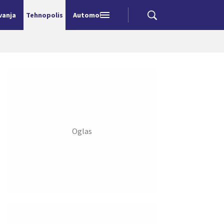
vanja
Tehnopolis
Automobili