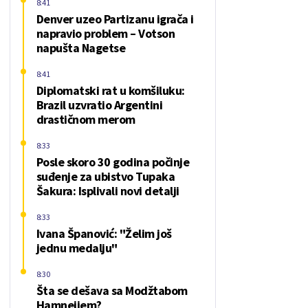
8:41
Denver uzeo Partizanu igrača i
napravio problem – Votson
napušta Nagetse
8:41
Diplomatski rat u komšiluku:
Brazil uzvratio Argentini
drastičnom merom
8:33
Posle skoro 30 godina počinje
suđenje za ubistvo Tupaka
Šakura: Isplivali novi detalji
8:33
Ivana Španović: "Želim još
jednu medalju"
8:30
Šta se dešava sa Modžtabom
Hamneijem?