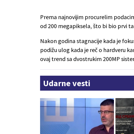
Prema najnovijim procurelim podacim
od 200 megapiksela, što bi bio prvi ta
Nakon godina stagnacije kada je fokus
podižu ulog kada je reč o hardveru k
ovaj trend sa dvostrukim 200MP sist
Udarne vesti