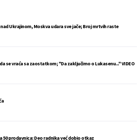
e nad Ukrajinom, Moskva udara sve jače; Broj mrtvih raste
da se vraća sa zaostatkom; "Da zaključimo o Lukasenu..." VIDEO
ća
a 50 prodavnica: Deo radnika već dobio otkaz