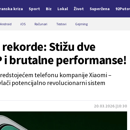
Iranska kriza
Sport
Biz
Lokal
Život
Superžena
92Puto
Android
iOS
Računari
Testovi
Gejming
 rekorde: Stižu dve
 i brutalne performanse!
 predstojećem telefonu kompanije Xiaomi –
ivlači potencijalno revolucionarni sistem
20.03.2026.
10:30