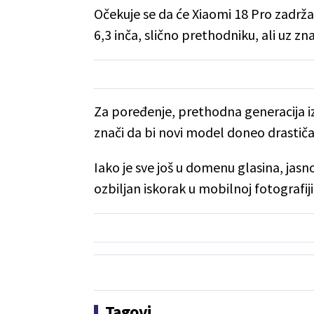
Očekuje se da će Xiaomi 18 Pro zadr
6,3 inča, slično prethodniku, ali uz 
Za poređenje, prethodna generacija iz 
znači da bi novi model doneo drasti
Iako je sve još u domenu glasina, jasn
ozbiljan iskorak u mobilnoj fotografiji
Tagovi