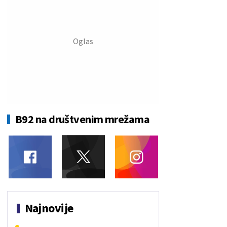
B92 na društvenim mrežama
Najnovije