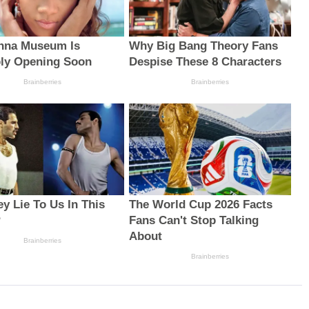
nna Museum Is
Why Big Bang Theory Fans
ly Opening Soon
Despise These 8 Characters
Brainberries
Brainberries
ey Lie To Us In This
The World Cup 2026 Facts
?
Fans Can't Stop Talking
About
Brainberries
Brainberries