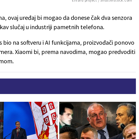
Elvard project / Shutterstock.com
a, ovaj uređaj bi mogao da donese čak dva senzora
kav slučaj u industriji pametnih telefona.
 bio na softveru i AI funkcijama, proizvođači ponovo
amera. Xiaomi bi, prema navodima, mogao predvoditi
emom.