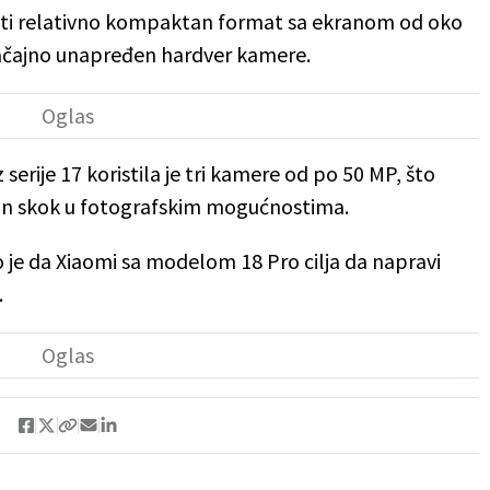
žati relativno kompaktan format sa ekranom od oko
značajno unapređen hardver kamere.
serije 17 koristila je tri kamere od po 50 MP, što
čan skok u fotografskim mogućnostima.
o je da Xiaomi sa modelom 18 Pro cilja da napravi
.