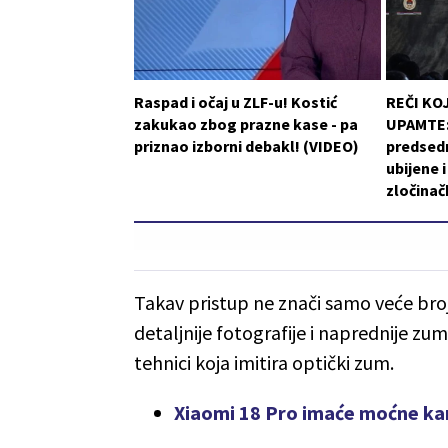
Raspad i očaj u ZLF-u! Kostić
REČI KO
zakukao zbog prazne kase - pa
UPAMTE: 
priznao izborni debakl! (VIDEO)
predsedn
ubijene 
zločinač
Takav pristup ne znači samo veće bro
detaljnije fotografije i naprednije zum
tehnici koja imitira optički zum.
Xiaomi 18 Pro imaće moćne k