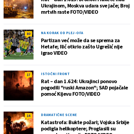
Ukrajinom, Moskva udara sve jače; Broj
mrtvih raste FOTO/VIDEO
NA KORAK OD PLEJ-OFA
80
Partizan već može da se sprema za
Hetafe; Ilić otkrio zašto Ugrešić nije
igrao VIDEO
ISTOČNI FRONT
17
Rat – dan 1.624: Ukrajinci ponovo
pogodili "ruski Amazon"; SAD pojačale
pomoć Kijevu FOTO/VIDEO
DRAMATIČNE SCENE
14
Katastrofa: Bukte požari; Vojska Srbije
podigla helikoptere; Proglasili su