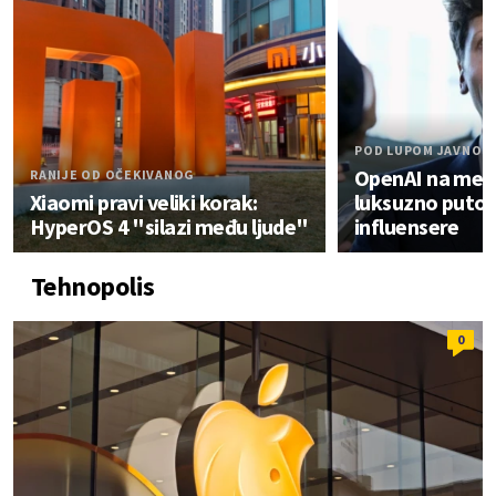
POD LUPOM JAVNOS
OpenAI na meti 
RANIJE OD OČEKIVANOG
Xiaomi pravi veliki korak:
luksuzno putov
HyperOS 4 "silazi među ljude"
influensere
Tehnopolis
0