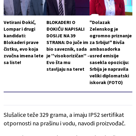
Vetirani Đokić,
BLOKADERI O
"Dolazak
Lompar i drugi
ĐOKIĆU NAPISALI
Zelenskog je
kandidati:
DOSIJE NA 39
ogromno priznanje
Blokaderi prave
STRANA: Do juče im
za Srbiju!" Bivša
čistku, evo koja
bio saveznik, sada
ambasadorka
zvučna imena lete
je ''visokorizičan'' -
usred emisije
sa liste!
Evo šta mu
sasekla opoziciju:
stavljaju na teret
Srbija je napravila
veliki diplomatski
iskorak (FOTO)
Slušalice teže 329 grama, a imaju IP52 sertifikat
otpornosti na prašinu i vodu, navodi proizvođač.