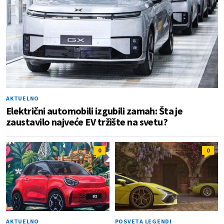
AKTUELNO
Električni automobili izgubili zamah: Šta je
zaustavilo najveće EV tržište na svetu?
0
0
AKTUELNO
POSVETA LEGENDI