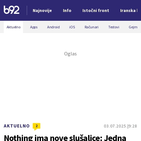
Najnovije
Info
Istočni front
Iranska kr
Nova vest
Aktuelno
Apps
Android
iOS
Računari
Testovi
Gejmin
AKTUELNO
03.07.2025.
9:28
2
Nothing ima nove slušalice: Jedna