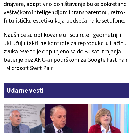
drajvere, adaptivno poništavanje buke pokretano
veštačkom inteligencijom i transparentnu, retro-
futurističku estetiku koja podseća na kasetofone.
Naušnice su oblikovane u "squircle" geometriji i
uključuju taktilne kontrole za reprodukciju i jačinu
zvuka. Sve to je dopunjeno sa do 80 sati trajanja
baterije bez ANC-a i podrškom za Google Fast Pair
i Microsoft Swift Pair.
Udarne vesti