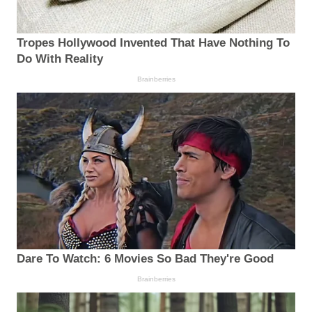
Tropes Hollywood Invented That Have Nothing To
Do With Reality
Brainberries
Dare To Watch: 6 Movies So Bad They're Good
Brainberries