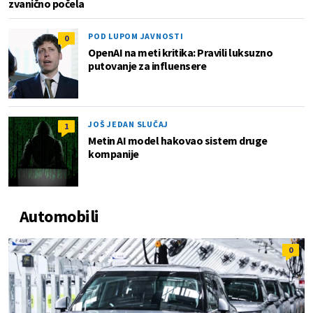
zvanično počela
POD LUPOM JAVNOSTI
0
OpenAI na meti kritika: Pravili luksuzno
putovanje za influensere
JOŠ JEDAN SLUČAJ
1
Metin AI model hakovao sistem druge
kompanije
Automobili
0