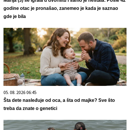
Marija (3) se igrala u dvorištu i samo je nestala: Posle 42
godine otac je pronašao, zanemeo je kada je saznao
gde je bila
05. 08. 2026 06:45
Šta dete nasleđuje od oca, a šta od majke? Sve što
treba da znate o genetici