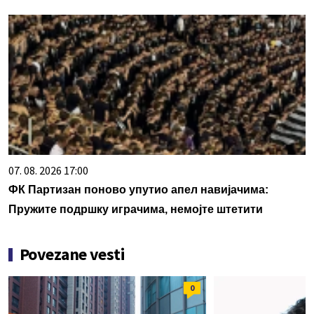
07. 08. 2026 17:00
ФК Партизан поново упутио апел навијачима:
Пружите подршку играчима, немојте штетити
Povezane vesti
0