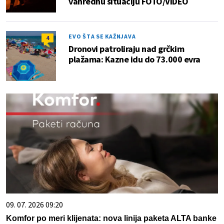
vanrednu situaciju FOTO/VIDEO
EVO ŠTA SE KAŽNJAVA
4
Dronovi patroliraju nad grčkim
plažama: Kazne idu do 73.000 evra
09. 07. 2026 09:20
Komfor po meri klijenata: nova linija paketa ALTA banke