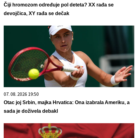
Čiji hromozom određuje pol deteta? XX rađa se
devojčica, XY rađa se dečak
07. 08. 2026 19:50
Otac joj Srbin, majka Hrvatica: Ona izabrala Ameriku, a
sada je doživela debakl