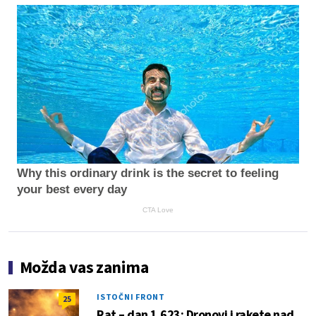
Why this ordinary drink is the secret to feeling
your best every day
CTA Love
Možda vas zanima
ISTOČNI FRONT
25
Rat – dan 1.623: Dronovi i rakete nad