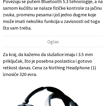
Povezuju se putem Bluetooth 5.3 tehnologije, a na
samom kućištu se nalaze fizičke kontrole za jačinu
zvuka, promenu pesama i još jedno dugme koje
može imati nekoliko funkcija u zavisnosti od toga
šta vam treba.
Za kraj, da kažemo da slušalice imaju i 3.5 mm
priključak, što je posebna poslastica i gotovo
retkost danas. Cena za Nothing Headphone (1)
iznosiće 320 evra.