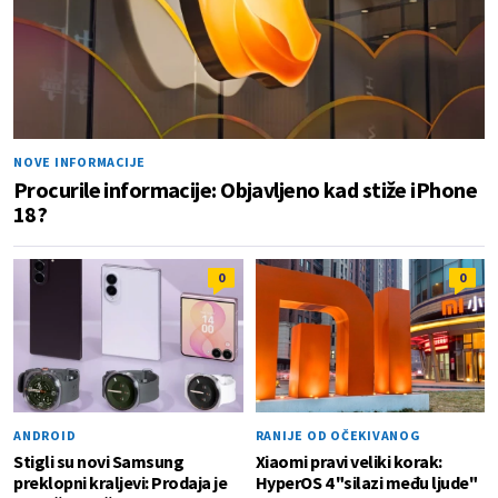
NOVE INFORMACIJE
Procurile informacije: Objavljeno kad stiže iPhone
18?
0
0
ANDROID
RANIJE OD OČEKIVANOG
Stigli su novi Samsung
Xiaomi pravi veliki korak:
preklopni kraljevi: Prodaja je
HyperOS 4 "silazi među ljude"