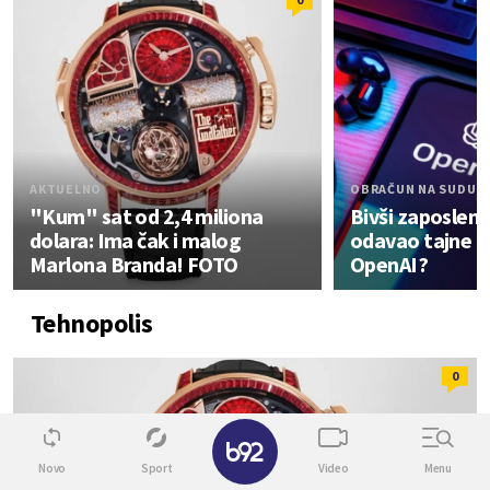
AKTUELNO
OBRAČUN NA SUDU
"Kum" sat od 2,4 miliona
Bivši zaposleni
dolara: Ima čak i malog
odavao tajne ka
Marlona Branda! FOTO
OpenAI?
Tehnopolis
0
Novo
Sport
Video
Menu