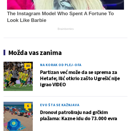
The Instagram Model Who Spent A Fortune To
Look Like Barbie
Brainberries
Možda vas zanima
NA KORAK OD PLEJ-OFA
80
Partizan već može da se sprema za
Hetafe; Ilić otkrio zašto Ugrešić nije
igrao VIDEO
EVO ŠTA SE KAŽNJAVA
6
Dronovi patroliraju nad grčkim
plažama: Kazne idu do 73.000 evra