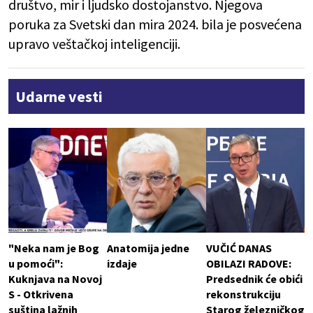
društvo, mir i ljudsko dostojanstvo. Njegova
poruka za Svetski dan mira 2024. bila je posvećena
upravo veštačkoj inteligenciji.
Udarne vesti
"Neka nam je Bog
Anatomija jedne
VUČIĆ DANAS
u pomoći":
izdaje
OBILAZI RADOVE:
Kuknjava na Novoj
Predsednik će obići
S - Otkrivena
rekonstrukciju
suština lažnih
Starog železničkog