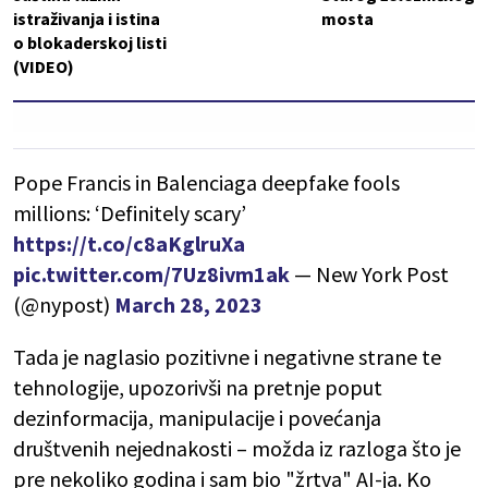
istraživanja i istina
mosta
o blokaderskoj listi
(VIDEO)
Pope Francis in Balenciaga deepfake fools
millions: ‘Definitely scary’
https://t.co/c8aKglruXa
pic.twitter.com/7Uz8ivm1ak
— New York Post
(@nypost)
March 28, 2023
Tada je naglasio pozitivne i negativne strane te
tehnologije, upozorivši na pretnje poput
dezinformacija, manipulacije i povećanja
društvenih nejednakosti – možda iz razloga što je
pre nekoliko godina i sam bio "žrtva" AI-ja. Ko