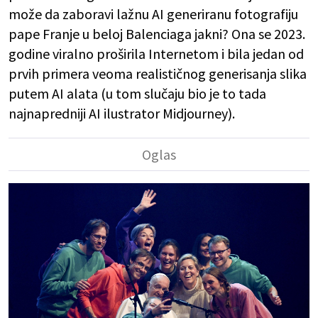
može da zaboravi lažnu AI generiranu fotografiju
pape Franje u beloj Balenciaga jakni? Ona se 2023.
godine viralno proširila Internetom i bila jedan od
prvih primera veoma realističnog generisanja slika
putem AI alata (u tom slučaju bio je to tada
najnapredniji AI ilustrator Midjourney).