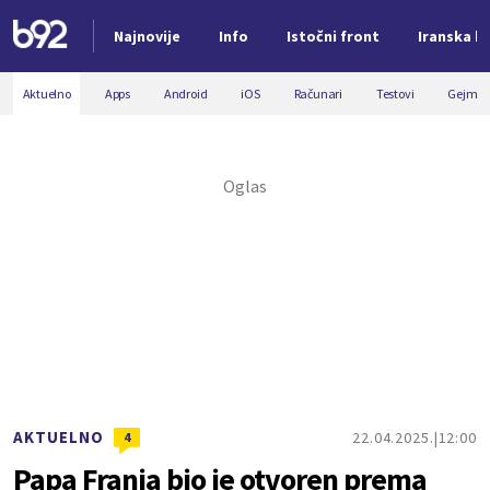
Najnovije
Info
Istočni front
Iranska kr
Nova vest
Aktuelno
Apps
Android
iOS
Računari
Testovi
Gejmin
AKTUELNO
22.04.2025.
12:00
4
Papa Franja bio je otvoren prema