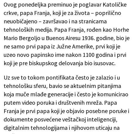
Ovog ponedeljka preminuo je poglavar Katoličke
crkve, papa Franja, koji je za života – poprilično
neuobičajeno – završavao i na stranicama
tehnoloških medija. Papa Franja, rođen kao Horhe
Mario Bergoljo u Buenos Airesu 1936. godine, bio je
ne samo prvi papa iz Južne Amerike, prvi koji je
uzeo novo papinsko ime nakon 1100 godina i prvi
koji je pre biskupskog delovanja bio isusovac.
Uz sve to tokom pontifikata često je zalazio i u
tehnološku sferu, bavio se aktuelnim pitanjima
koja muče mlađe generacije i često je komunicirao
putem video poruka i društvenih mreža. Papa
Franja je prvi papa koji je objavio posebne poruke i
dokumente posvećene veštačkoj inteligenciji,
digitalnim tehnologijama i njihovom uticaju na