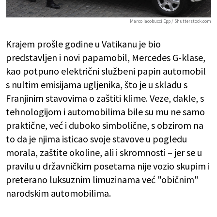
Marco Iacobucci Epp / Shutterstock.com
Krajem prošle godine u Vatikanu je bio
predstavljen i novi papamobil, Mercedes G-klase,
kao potpuno električni službeni papin automobil
s nultim emisijama ugljenika, što je u skladu s
Franjinim stavovima o zaštiti klime. Veze, dakle, s
tehnologijom i automobilima bile su mu ne samo
praktične, već i duboko simbolične, s obzirom na
to da je njima isticao svoje stavove u pogledu
morala, zaštite okoline, ali i skromnosti – jer se u
pravilu u državničkim posetama nije vozio skupim i
preterano luksuznim limuzinama već "običnim"
narodskim automobilima.