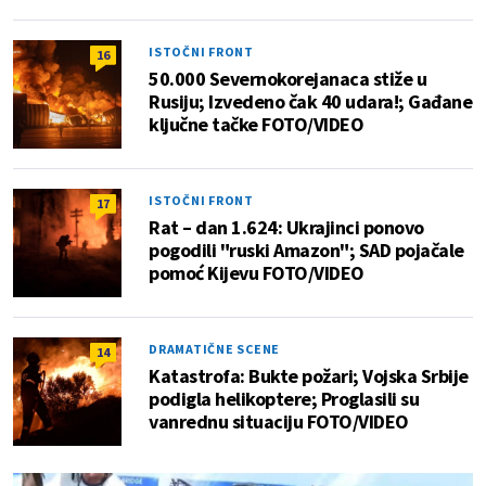
ISTOČNI FRONT
16
50.000 Severnokorejanaca stiže u
Rusiju; Izvedeno čak 40 udara!; Gađane
ključne tačke FOTO/VIDEO
ISTOČNI FRONT
17
Rat – dan 1.624: Ukrajinci ponovo
pogodili "ruski Amazon"; SAD pojačale
pomoć Kijevu FOTO/VIDEO
DRAMATIČNE SCENE
14
Katastrofa: Bukte požari; Vojska Srbije
podigla helikoptere; Proglasili su
vanrednu situaciju FOTO/VIDEO