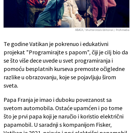
ABACA / Shutterstock Editorial / Profimedia
Te godine Vatikan je pokrenuo i edukativni
projekat "Programirajte s papom", čiji je cilj bio da
se što više dece uvede u svet programiranja i
pomoću besplatnih kurseva premoste očigledne
razlike u obrazovanju, koje se pojavljuju širom
sveta.
Papa Franja je imao i duboku povezanost sa
svetom automobila. Ostaće upamćen i po tome
što je prvi papa koji je naručio i koristio električni
papamobil. U saradnji s kompanijom Fisker,
Vatikan je 2021. najavio i prvi električni papamobil