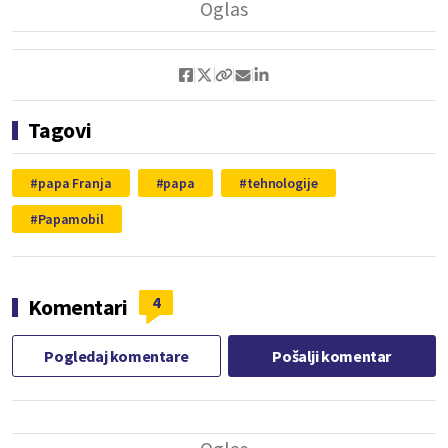
Tagovi
papa Franja
papa
tehnologije
Papamobil
4
Komentari
Pogledaj komentare
Pošalji komentar