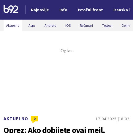
Najnovije
Info
Istočni front
Iranska kr
Nova vest
Aktuelno
Apps
Android
iOS
Računari
Testovi
Gejmin
AKTUELNO
17.04.2025.
18:02
0
Oprez: Ako dobijete ovaj mejl,