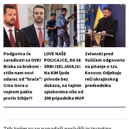
Podgorica će
LOVE NAŠE
Zelenski pred
sarađivati sa OVK!
POLICAJCE, DA SE
Vučićem odgovorio
Bruka za brukom -
SRBI ISELJAVAJU:
na pitanje o tzv.
stiže nam novi
Na KiM ljude
Kosovu: Odjekuju
udarac od "braće":
privode bez
reči ukrajinskog
Crna Gora u
dokaza, na tajnim
predsednika
vojnom paktu
spiskovima više od
protiv Srbije?!
200 pripadnika MUP
Trik kojim su se napadači poslužili je izuzetno