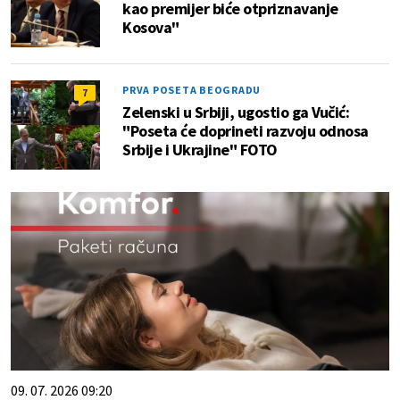
kao premijer biće otpriznavanje
Kosova"
PRVA POSETA BEOGRADU
7
Zelenski u Srbiji, ugostio ga Vučić:
"Poseta će doprineti razvoju odnosa
Srbije i Ukrajine" FOTO
09. 07. 2026 09:20