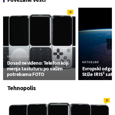
0
IMA I ANDROID
Dosad neviđeno: Telefon koji
AKTUELNO
menja tastuturu po vašim
Evropski odgovo
potrebama FOTO
Stiže IRIS² sate
Tehnopolis
0