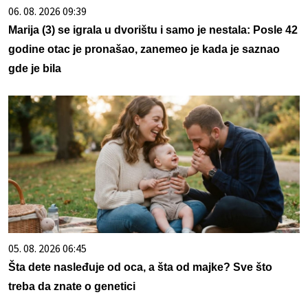
06. 08. 2026 09:39
Marija (3) se igrala u dvorištu i samo je nestala: Posle 42
godine otac je pronašao, zanemeo je kada je saznao
gde je bila
05. 08. 2026 06:45
Šta dete nasleđuje od oca, a šta od majke? Sve što
treba da znate o genetici