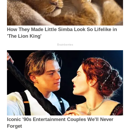
How They Made Little Simba Look So Lifelike in
'The Lion King'
Brainberries
Iconic '90s Entertainment Couples We'll Never
Forget