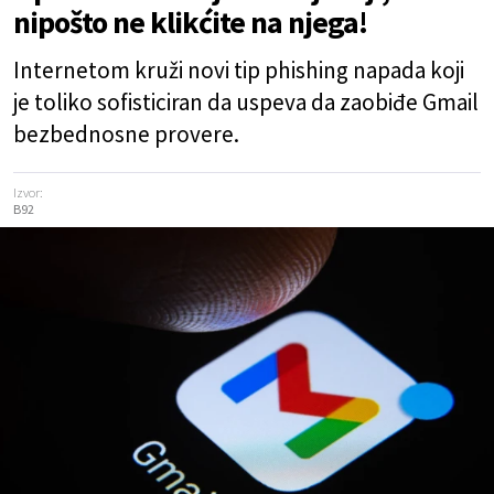
nipošto ne klikćite na njega!
Internetom kruži novi tip phishing napada koji
je toliko sofisticiran da uspeva da zaobiđe Gmail
bezbednosne provere.
Izvor:
B92