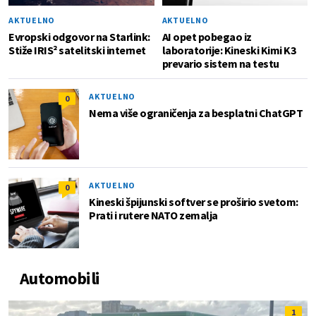
AKTUELNO
AKTUELNO
Evropski odgovor na Starlink:
AI opet pobegao iz
Stiže IRIS² satelitski internet
laboratorije: Kineski Kimi K3
prevario sistem na testu
AKTUELNO
0
Nema više ograničenja za besplatni ChatGPT
AKTUELNO
0
Kineski špijunski softver se proširio svetom:
Prati i rutere NATO zemalja
Automobili
1