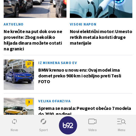
AKTUELNO
VISOKI NAPON
Ne krećite na put dok ovo ne
Novi električni motor: Umesto
proverite: Zbog nekoliko
retkih metala koristi druge
hiljada dinara možete ostati
materijale
na granici
IZ MINHENA SAMO EV
17
BMW krenuo u novu eru: Ovaj model ima
domet preko 900 km i ozbiljno preti Tesli
FOTO
VELIKA OFANZIVA
3
Sprema se navala: Peugeot obećao 7 modela
do 2030. godine!
Novo
Sport
Video
Menu