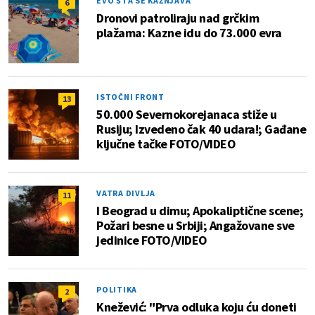
EVO ŠTA SE KAŽNJAVA
6
Dronovi patroliraju nad grčkim
plažama: Kazne idu do 73.000 evra
ISTOČNI FRONT
13
50.000 Severnokorejanaca stiže u
Rusiju; Izvedeno čak 40 udara!; Gađane
ključne tačke FOTO/VIDEO
VATRA DIVLJA
11
I Beograd u dimu; Apokaliptične scene;
Požari besne u Srbiji; Angažovane sve
jedinice FOTO/VIDEO
POLITIKA
2
Knežević: "Prva odluka koju ću doneti