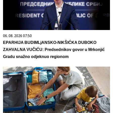
06. 08. 2026 07:50
EPARHIJA BUDIMLjANSKO-NIKŠIĆKA DUBOKO
ZAHVALNA VUČIĆU: Predsednikov govor u Mrkonjić
Gradu snažno odjeknuo regionom