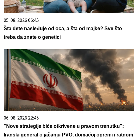
05. 08. 2026 06:45
Šta dete nasleđuje od oca, a šta od majke? Sve što
treba da znate o genetici
06. 08. 2026 22:45
"Nove strategije biće otkrivene u pravom trenutku":
Iranski general o jačanju PVO, domaćoj opremi i ratnom