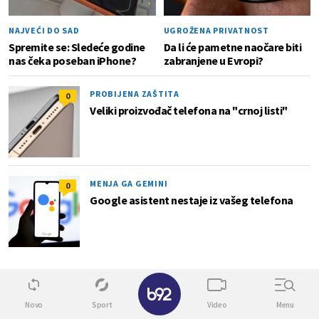
NAJVEĆI DO SAD
UGROŽENA PRIVATNOST
Spremite se: Sledeće godine
Da li će pametne naočare biti
nas čeka poseban iPhone?
zabranjene u Evropi?
PROBIJENA ZAŠTITA
0
Veliki proizvođač telefona na "crnoj listi"
MENJA GA GEMINI
0
Google asistent nestaje iz vašeg telefona
Automobili
Novo
Sport
Video
Menu
0