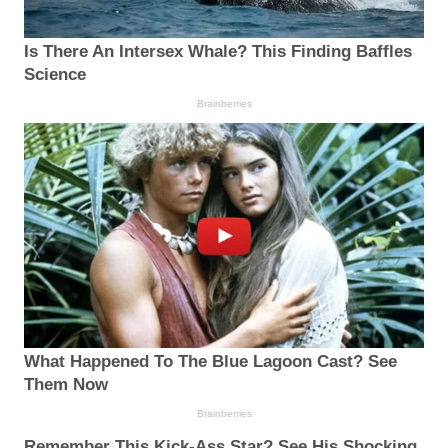
Is There An Intersex Whale? This Finding Baffles
Science
Brainberries
What Happened To The Blue Lagoon Cast? See
Them Now
Brainberries
Remember This Kick-Ass Star? See His Shocking