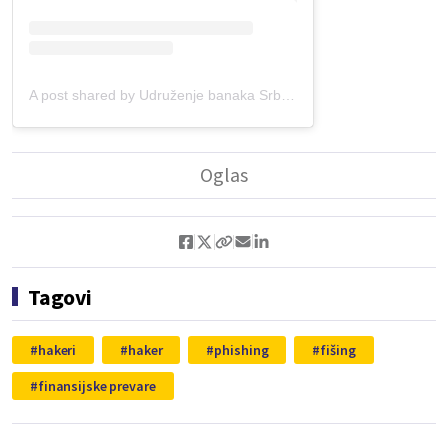
A post shared by Udruženje banaka Srbije (@udruzenjebanaka)
Tagovi
hakeri
haker
phishing
fišing
finansijske prevare