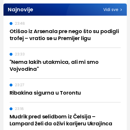
Najnovije
Vidi sve
23:48
Otišao iz Arsenala pre nego što su podigli
trofej – vratio se u Premijer ligu
23:33
"Nema lakih utakmica, ali mi smo
Vojvodina"
23:27
Ribakina sigurna u Torontu
23:18
Mudrik pred selidbom iz Čelsija –
Lampard želi da oživi karijeru Ukrajinca