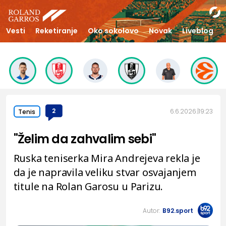
Vesti
Reketiranje
Oko sokolovo
Novak
Liveblog
2
6.6.2026.
19:23
Tenis
"Želim da zahvalim sebi"
Ruska teniserka Mira Andrejeva rekla je
da je napravila veliku stvar osvajanjem
titule na Rolan Garosu u Parizu.
Autor:
B92.sport