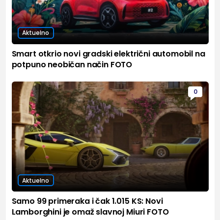
Aktuelno
Smart otkrio novi gradski električni automobil na
potpuno neobičan način FOTO
0
Aktuelno
Samo 99 primeraka i čak 1.015 KS: Novi
Lamborghini je omaž slavnoj Miuri FOTO