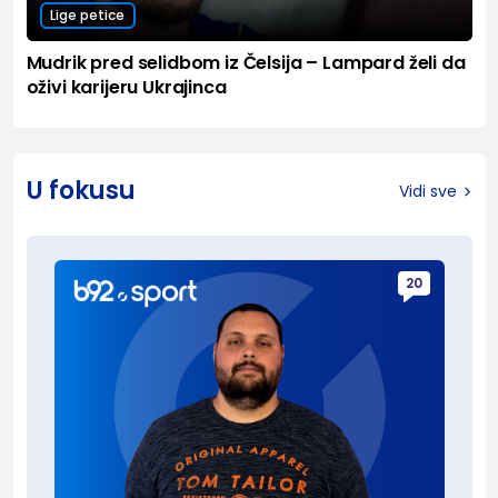
Lige petice
Mudrik pred selidbom iz Čelsija – Lampard želi da
oživi karijeru Ukrajinca
U fokusu
Vidi sve
20