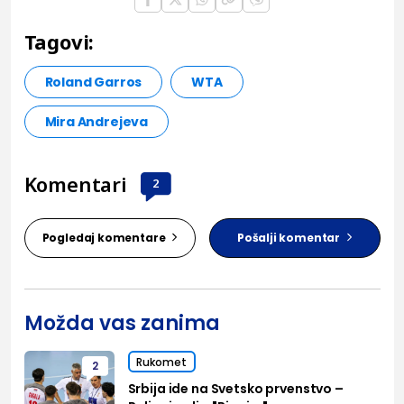
Tagovi:
Roland Garros
WTA
Mira Andrejeva
Komentari
2
Pogledaj komentare
Pošalji komentar
Možda vas zanima
Rukomet
2
Srbija ide na Svetsko prvenstvo –