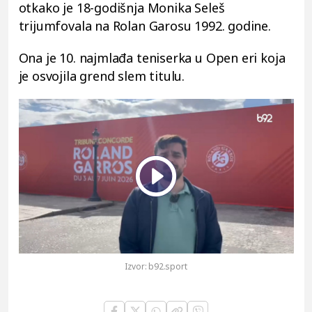
otkako je 18-godišnja Monika Seleš
trijumfovala na Rolan Garosu 1992. godine.
Ona je 10. najmlađa teniserka u Open eri koja
je osvojila grend slem titulu.
Play
Vide
Izvor:
b92.sport