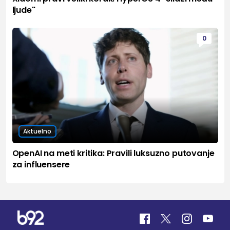
ljude"
0
Aktuelno
OpenAI na meti kritika: Pravili luksuzno putovanje
za influensere