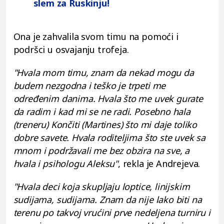
slem za Ruskinju!
Ona je zahvalila svom timu na pomoći i
podršci u osvajanju trofeja.
"Hvala mom timu, znam da nekad mogu da
budem nezgodna i teško je trpeti me
određenim danima. Hvala što me uvek gurate
da radim i kad mi se ne radi. Posebno hala
(treneru) Končiti (Martines) što mi daje toliko
dobre savete. Hvala roditeljima što ste uvek sa
mnom i podržavali me bez obzira na sve, a
hvala i psihologu Aleksu"
, rekla je Andrejeva.
"Hvala deci koja skupljaju loptice, linijskim
sudijama, sudijama. Znam da nije lako biti na
terenu po takvoj vrućini prve nedeljena turniru i