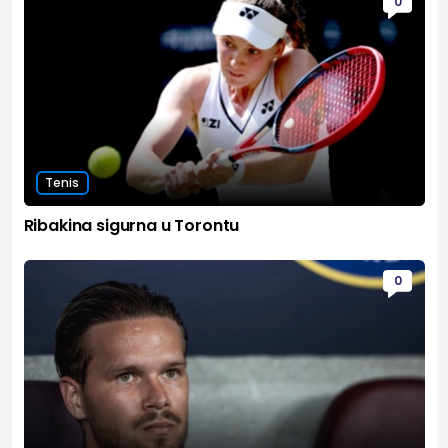
0
Tenis
Ribakina sigurna u Torontu
0