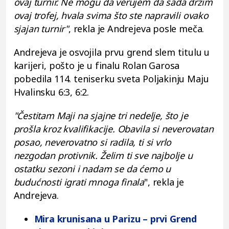
ovaj turnir. Ne mogu da verujem da sada držim
ovaj trofej, hvala svima što ste napravili ovako
sjajan turnir"
, rekla je Andrejeva posle meča.
Andrejeva je osvojila prvu grend slem titulu u
karijeri, pošto je u finalu Rolan Garosa
pobedila 114. teniserku sveta Poljakinju Maju
Hvalinsku 6:3, 6:2.
"Čestitam Maji na sjajne tri nedelje, što je
prošla kroz kvalifikacije. Obavila si neverovatan
posao, neverovatno si radila, ti si vrlo
nezgodan protivnik. Želim ti sve najbolje u
ostatku sezoni i nadam se da ćemo u
budućnosti igrati mnoga finala
", rekla je
Andrejeva.
Mira krunisana u Parizu – prvi Grend