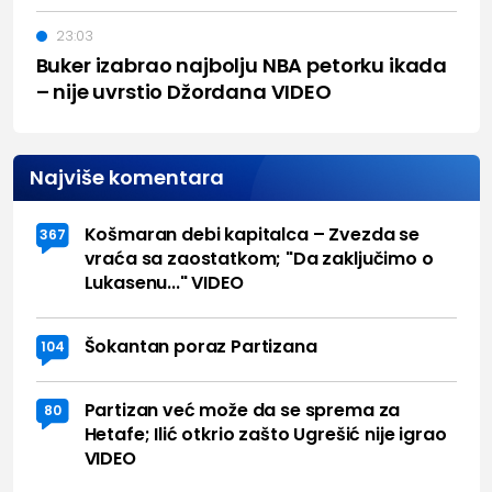
23:03
Buker izabrao najbolju NBA petorku ikada
– nije uvrstio Džordana VIDEO
Najviše komentara
Košmaran debi kapitalca – Zvezda se
367
vraća sa zaostatkom; "Da zaključimo o
Lukasenu..." VIDEO
Šokantan poraz Partizana
104
Partizan već može da se sprema za
80
Hetafe; Ilić otkrio zašto Ugrešić nije igrao
VIDEO