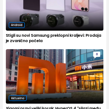
Android
Stigli su novi Samsung preklopni kraljevi: Prodaja
je zvanično počela
0
Aktuelno
Xiaomi pravi veliki korak: HyperOS 4 "silazi među