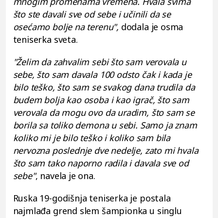
mnogim promenama vremena. Hvala svima
što ste davali sve od sebe i učinili da se
osećamo bolje na terenu",
dodala je osma
teniserka sveta.
"Želim da zahvalim sebi što sam verovala u
sebe, što sam davala 100 odsto čak i kada je
bilo teško, što sam se svakog dana trudila da
budem bolja kao osoba i kao igrač, što sam
verovala da mogu ovo da uradim, što sam se
borila sa toliko demona u sebi. Samo ja znam
koliko mi je bilo teško i koliko sam bila
nervozna poslednje dve nedelje, zato mi hvala
što sam tako naporno radila i davala sve od
sebe"
, navela je ona.
Ruska 19-godišnja teniserka je postala
najmlađa grend slem šampionka u singlu