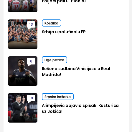
Poljaci pali u "Pioniru"
Košarka
13
Srbija u polufinalu EP!
Lige petice
6
Rešena sudbina Vinisijusa u Real
Madridu!
Srpska košarka
19
Alimpijević objavio spisak: Kusturica
uz Jokića!