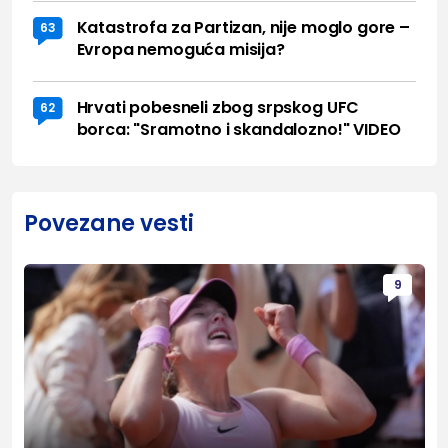
Katastrofa za Partizan, nije moglo gore –
63
Evropa nemoguća misija?
Hrvati pobesneli zbog srpskog UFC
62
borca: "Sramotno i skandalozno!" VIDEO
Povezane vesti
9