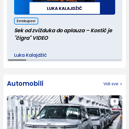
Evrokupovi
Sek od zvižduka do aplauza – Kostić je
"čigra" VIDEO
Luka Kalajdžić
Automobili
Vidi sve
0