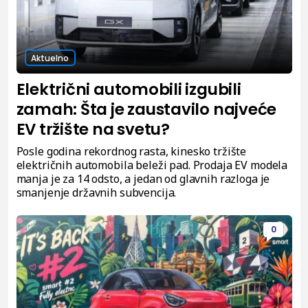
Aktuelno
Električni automobili izgubili
zamah: Šta je zaustavilo najveće
EV tržište na svetu?
Posle godina rekordnog rasta, kinesko tržište
električnih automobila beleži pad. Prodaja EV modela
manja je za 14 odsto, a jedan od glavnih razloga je
smanjenje državnih subvencija.
0