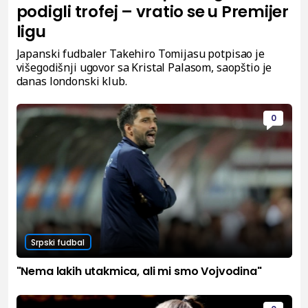
podigli trofej – vratio se u Premijer
ligu
Japanski fudbaler Takehiro Tomijasu potpisao je
višegodišnji ugovor sa Kristal Palasom, saopštio je
danas londonski klub.
0
Srpski fudbal
"Nema lakih utakmica, ali mi smo Vojvodina"