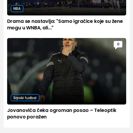
NBA
Drama se nastavlja: "Samo igračice koje su žene
mogu u WNBA, ali..."
0
Srpski fudbal
Jovanovića čeka ogroman posao – Teleoptik
ponovo poražen