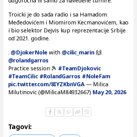
dugoročna ili samo za navedene turnire.
Troicki je do sada radio i sa Hamadom
Međedovićem i Miomirom Kecmanovićem, kao
i bio selektor Dejvis kup reprezentacije Srbije
od 2021. godine.
.
@DjokerNole
with
@cilic_marin
🙌
@rolandgarros
Practice session 🎾
#TeamDjokovic
#TeamCilic
#RolandGarros
#NoleFam
pic.twitter.com/8IYZKbnVGA
— Milica
Milutinovic (@MilicaM84932667)
May 20, 2026
Tagovi: