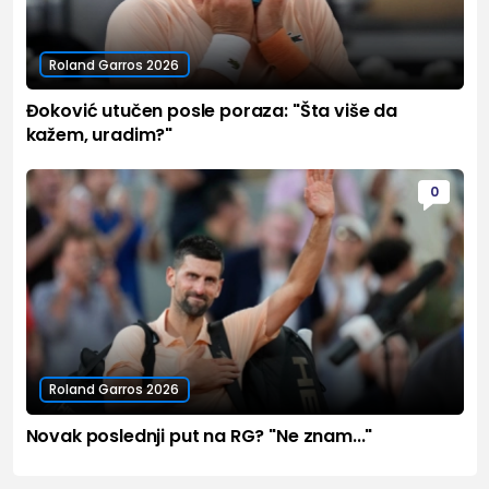
Roland Garros 2026
Đoković utučen posle poraza: "Šta više da
kažem, uradim?"
0
Roland Garros 2026
Novak poslednji put na RG? "Ne znam..."