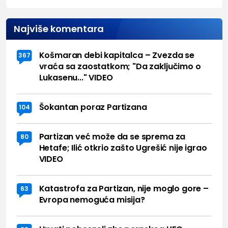
Najviše komentara
Košmaran debi kapitalca – Zvezda se
367
vraća sa zaostatkom; "Da zaključimo o
Lukasenu..." VIDEO
Šokantan poraz Partizana
104
Partizan već može da se sprema za
80
Hetafe; Ilić otkrio zašto Ugrešić nije igrao
VIDEO
Katastrofa za Partizan, nije moglo gore –
63
Evropa nemoguća misija?