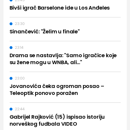
Bivši igrač Barselone ide u Los Anđeles
23:30
Sinančević: "Želim u finale"
23:14
Drama se nastavlja: "Samo igračice koje
su žene mogu u WNBA, ali..."
23:00
Jovanovića čeka ogroman posao –
Teleoptik ponovo poražen
22:44
Gabrijel Rajković (15) ispisao istoriju
norveškog fudbala VIDEO