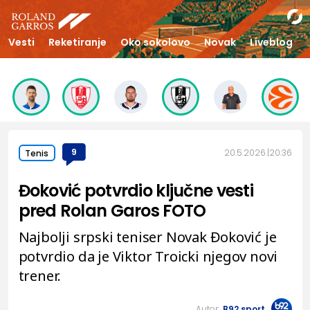
Vesti
Reketiranje
Oko sokolovo
Novak
Liveblog
9
20.5.2026.
20:36
Tenis
Đoković potvrdio ključne vesti
pred Rolan Garos FOTO
Najbolji srpski teniser Novak Đoković je
potvrdio da je Viktor Troicki njegov novi
trener.
Autor:
B92.sport