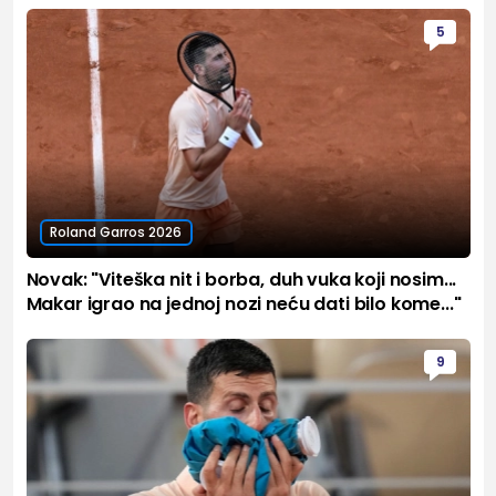
5
Roland Garros 2026
Novak: "Viteška nit i borba, duh vuka koji nosim...
Makar igrao na jednoj nozi neću dati bilo kome..."
9