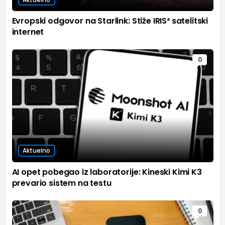
Evropski odgovor na Starlink: Stiže IRIS² satelitski
internet
0
Aktuelno
AI opet pobegao iz laboratorije: Kineski Kimi K3
prevario sistem na testu
0