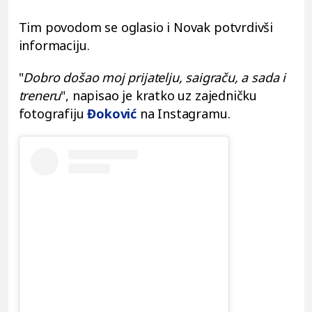
Tim povodom se oglasio i Novak potvrdivši
informaciju.
"
Dobro došao moj prijatelju, saigraču, a sada i
treneru
", napisao je kratko uz zajedničku
fotografiju
Đoković
na Instagramu.