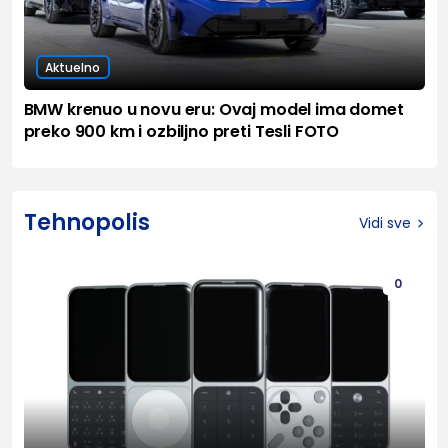
Aktuelno
BMW krenuo u novu eru: Ovaj model ima domet
preko 900 km i ozbiljno preti Tesli FOTO
Tehnopolis
Vidi sve
0