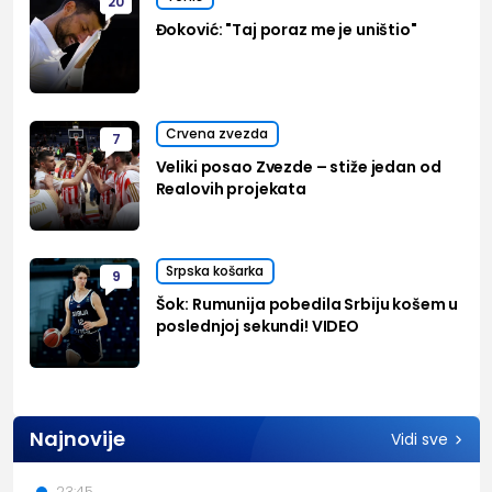
20
Đoković: "Taj poraz me je uništio"
Crvena zvezda
7
Veliki posao Zvezde – stiže jedan od
Realovih projekata
Srpska košarka
9
Šok: Rumunija pobedila Srbiju košem u
poslednjoj sekundi! VIDEO
Najnovije
Vidi sve
23:45