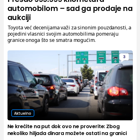
automobilom – sad ga prodaje na
aukciji
Toyota već decenijama važi za sinonim pouzdanosti, a
pojedini vlasnici svojim automobilima pomeraju
granice onoga što se smatra mogućim.
3
Aktuelno
Ne krećite na put dok ovo ne proverite: Zbog
nekoliko hiljada dinara možete ostati na granici