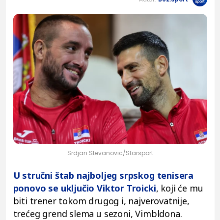
Srdjan Stevanovic/Starsport
U stručni štab najboljeg srpskog tenisera
ponovo se uključio Viktor Troicki
, koji će mu
biti trener tokom drugog i, najverovatnije,
trećeg grend slema u sezoni, Vimbldona.