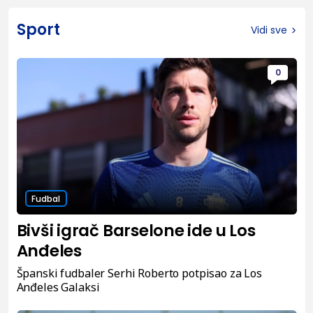
Sport
Vidi sve
0
Fudbal
Bivši igrač Barselone ide u Los
Anđeles
Španski fudbaler Serhi Roberto potpisao za Los
Anđeles Galaksi