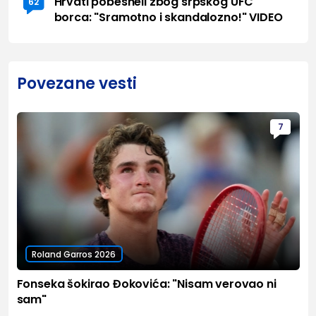
Hrvati pobesneli zbog srpskog UFC
62
borca: "Sramotno i skandalozno!" VIDEO
Povezane vesti
7
Roland Garros 2026
Fonseka šokirao Đokovića: "Nisam verovao ni
sam"