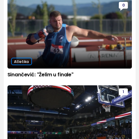
0
Atletika
Sinančević: "Želim u finale"
1