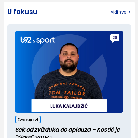
U fokusu
Vidi sve
20
Evrokupovi
Sek od zvižduka do aplauza – Kostić je
"čigra" VIDEO