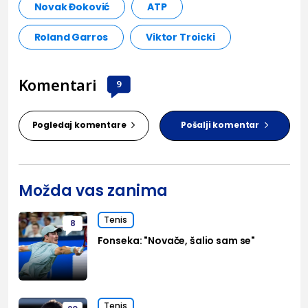
Novak Đoković
ATP
Roland Garros
Viktor Troicki
Komentari
9
Pogledaj komentare
Pošalji komentar
Možda vas zanima
Tenis
8
Fonseka: "Novače, šalio sam se"
Tenis