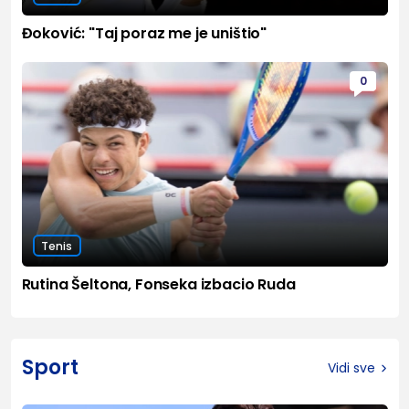
Đoković: "Taj poraz me je uništio"
0
Tenis
Rutina Šeltona, Fonseka izbacio Ruda
Sport
Vidi sve