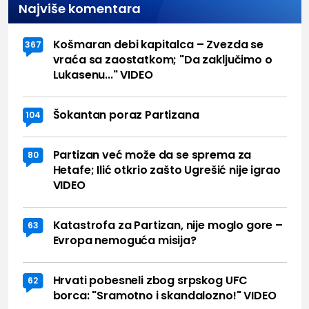
Najviše komentara
Košmaran debi kapitalca – Zvezda se
367
vraća sa zaostatkom; "Da zaključimo o
Lukasenu..." VIDEO
Šokantan poraz Partizana
104
Partizan već može da se sprema za
80
Hetafe; Ilić otkrio zašto Ugrešić nije igrao
VIDEO
Katastrofa za Partizan, nije moglo gore –
63
Evropa nemoguća misija?
Hrvati pobesneli zbog srpskog UFC
62
borca: "Sramotno i skandalozno!" VIDEO