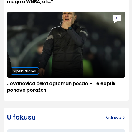
mogu u WNBA, ali..."
0
Srpski fudbal
Jovanovića čeka ogroman posao – Teleoptik
ponovo poražen
U fokusu
Vidi sve