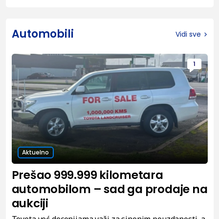
Automobili
Vidi sve
1
Aktuelno
Prešao 999.999 kilometara
automobilom – sad ga prodaje na
aukciji
Toyota već decenijama važi za sinonim pouzdanosti, a