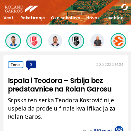
Vesti
Reketiranje
Oko sokolovo
Novak
Liveblog
2
20.5.2026.
14:34
Tenis
Ispala i Teodora – Srbija bez
predstavnice na Rolan Garosu
Srpska teniserka Teodora Kostović nije
uspela da prođe u finale kvalifikacija za
Rolan Garos.
Autor:
B92.sport