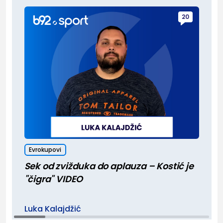
20
Evrokupovi
Sek od zvižduka do aplauza – Kostić je
"čigra" VIDEO
Luka Kalajdžić