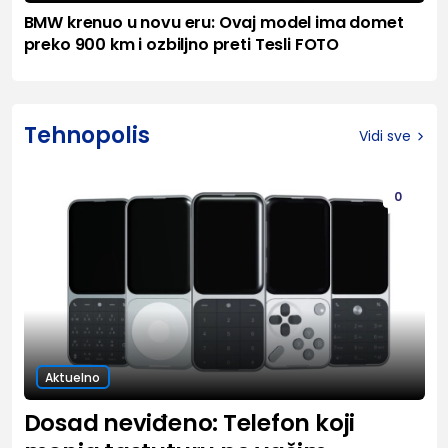
BMW krenuo u novu eru: Ovaj model ima domet
preko 900 km i ozbiljno preti Tesli FOTO
Tehnopolis
Vidi sve
0
Aktuelno
Dosad neviđeno: Telefon koji