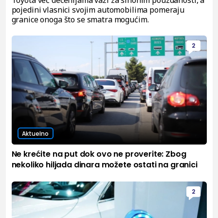
pojedini vlasnici svojim automobilima pomeraju
granice onoga što se smatra mogućim.
2
Aktuelno
Ne krećite na put dok ovo ne proverite: Zbog
nekoliko hiljada dinara možete ostati na granici
2