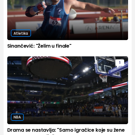
Atletika
Sinančević: "Želim u finale"
1
NBA
Drama se nastavlja: "Samo igračice koje su žene