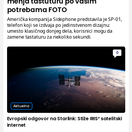
menja tastuturu po vašim
potrebama FOTO
Američka kompanija Sidephone predstavila je SP-01,
telefon koji se izdvaja po jedinstvenom dizajnu:
umesto klasičnog donjeg dela, korisnici mogu da
zamene tastaturu za nekoliko sekundi.
0
Aktuelno
Evropski odgovor na Starlink: Stiže IRIS² satelitski
internet