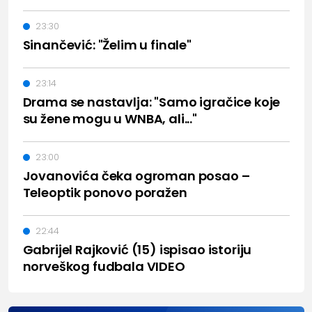
23:30
Sinančević: "Želim u finale"
23:14
Drama se nastavlja: "Samo igračice koje
su žene mogu u WNBA, ali..."
23:00
Jovanovića čeka ogroman posao –
Teleoptik ponovo poražen
22:44
Gabrijel Rajković (15) ispisao istoriju
norveškog fudbala VIDEO