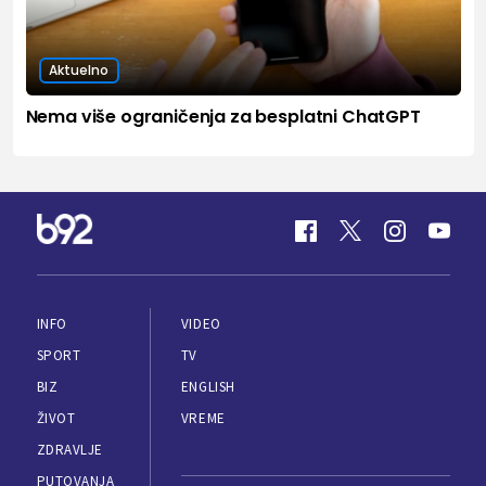
Aktuelno
Nema više ograničenja za besplatni ChatGPT
INFO
VIDEO
SPORT
TV
BIZ
ENGLISH
ŽIVOT
VREME
ZDRAVLJE
PUTOVANJA