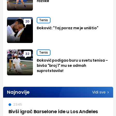
razlike
Tenis
20
Đoković: "Taj poraz me je uništio"
Tenis
32
Đoković podigao buru u svetu tenisa –
bivša "broj 1" mu se odmah
suprotstavila!
Najnovije
Vidi sve
23:45
Bivši igrač Barselone ide u Los Anđeles