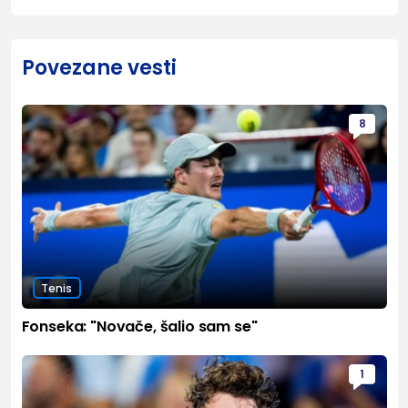
Povezane vesti
8
Tenis
Fonseka: "Novače, šalio sam se"
1