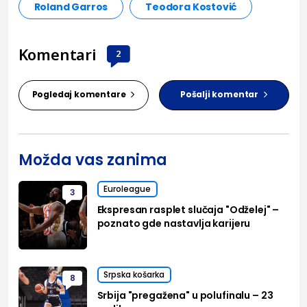
Roland Garros
Teodora Kostović
Komentari
2
Pogledaj komentare
Pošalji komentar
Možda vas zanima
Euroleague
3
Ekspresan rasplet slučaja "Odželej" –
poznato gde nastavlja karijeru
Srpska košarka
8
Srbija "pregažena" u polufinalu – 23