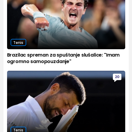
Tenis
Brazilac spreman za spuštanje slušalice: "Imam
ogromno samopouzdanje"
20
Tenis