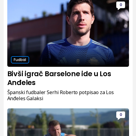
0
Fudbal
Bivši igrač Barselone ide u Los
Anđeles
Španski fudbaler Serhi Roberto potpisao za Los
Anđeles Galaksi
0