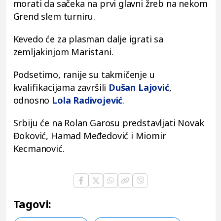
morati da sačeka na prvi glavni žreb na nekom
Grend slem turniru.
Kevedo će za plasman dalje igrati sa
zemljakinjom Maristani.
Podsetimo, ranije su takmičenje u
kvalifikacijama završili
Dušan Lajović
,
odnosno
Lola Radivojević
.
Srbiju će na Rolan Garosu predstavljati Novak
Đoković, Hamad Međedović i Miomir
Kecmanović.
Tagovi: