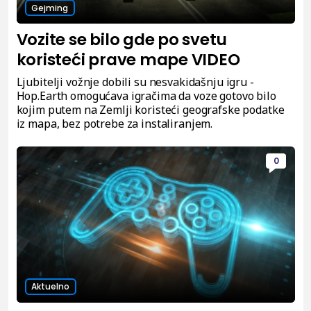
Gejming
Vozite se bilo gde po svetu
koristeći prave mape VIDEO
Ljubitelji vožnje dobili su nesvakidašnju igru -
Hop.Earth omogućava igračima da voze gotovo bilo
kojim putem na Zemlji koristeći geografske podatke
iz mapa, bez potrebe za instaliranjem.
0
Aktuelno