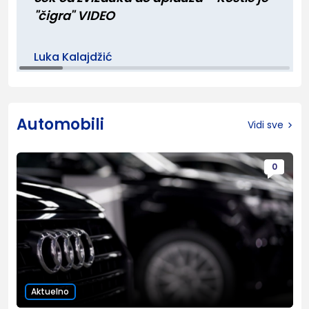
"čigra" VIDEO
Luka Kalajdžić
Automobili
Vidi sve
0
Aktuelno