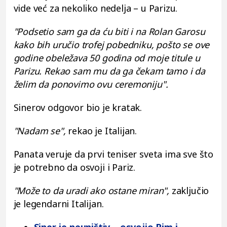
vide već za nekoliko nedelja – u Parizu.
"Podsetio sam ga da ću biti i na Rolan Garosu
kako bih uručio trofej pobedniku, pošto se ove
godine obeležava 50 godina od moje titule u
Parizu. Rekao sam mu da ga čekam tamo i da
želim da ponovimo ovu ceremoniju".
Sinerov odgovor bio je kratak.
"Nadam se",
rekao je Italijan.
Panata veruje da prvi teniser sveta ima sve što
je potrebno da osvoji i Pariz.
"Može to da uradi ako ostane miran",
zaključio
je legendarni Italijan.
Siner je neuništiv – osvojio Rim i