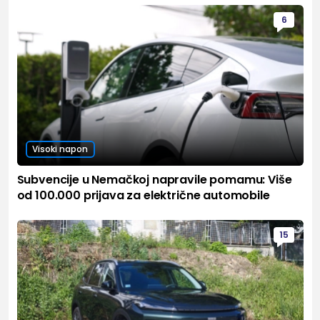
6
Visoki napon
Subvencije u Nemačkoj napravile pomamu: Više
od 100.000 prijava za električne automobile
15