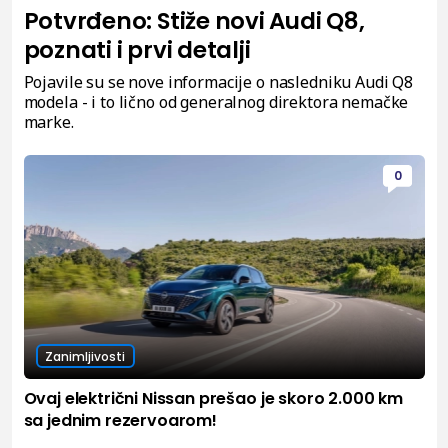
Potvrđeno: Stiže novi Audi Q8,
poznati i prvi detalji
Pojavile su se nove informacije o nasledniku Audi Q8
modela - i to lično od generalnog direktora nemačke
marke.
0
Zanimljivosti
Ovaj električni Nissan prešao je skoro 2.000 km
sa jednim rezervoarom!