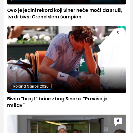
Ovo je jedini rekord koji Siner neće moći da sruši,
tvrdi bivši Grend slem šampion
0
Roland Garros 2026
Bivša "broj 1" brine zbog Sinera: "Previše je
mršav"
6