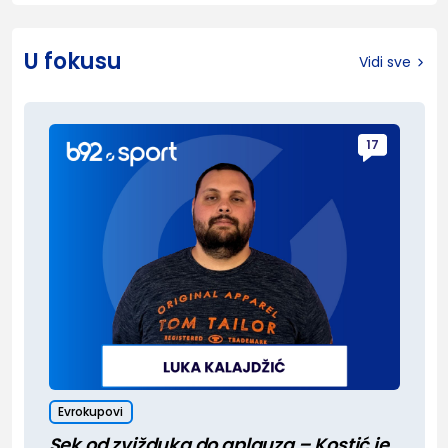
U fokusu
Vidi sve
17
Evrokupovi
Sek od zvižduka do aplauza – Kostić je