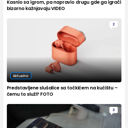
Kasnio sa igrom, pa napravio drugu gde ga igrači
bizarno kažnjavaju VIDEO
2
Aktuelno
Predstavljene slušalice sa točkićem na kućištu –
čemu to služi? FOTO
3