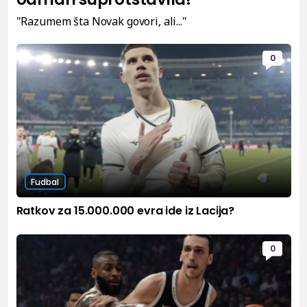
"Razumem šta Novak govori, ali..."
0
Fudbal
Ratkov za 15.000.000 evra ide iz Lacija?
0