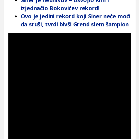
izjednačio Đokovićev rekord!
Ovo je jedini rekord koji Siner neće moći
da sruši, tvrdi bivši Grend slem šampion