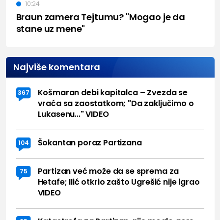
10:24
Braun zamera Tejtumu? "Mogao je da
stane uz mene"
Najviše komentara
Košmaran debi kapitalca – Zvezda se
367
vraća sa zaostatkom; "Da zaključimo o
Lukasenu..." VIDEO
Šokantan poraz Partizana
104
Partizan već može da se sprema za
75
Hetafe; Ilić otkrio zašto Ugrešić nije igrao
VIDEO