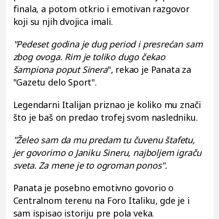
finala, a potom otkrio i emotivan razgovor
koji su njih dvojica imali.
"Pedeset godina je dug period i presrećan sam
zbog ovoga. Rim je toliko dugo čekao
šampiona poput Sinera
", rekao je Panata za
"Gazetu delo Sport".
Legendarni Italijan priznao je koliko mu znači
što je baš on predao trofej svom nasledniku.
"Želeo sam da mu predam tu čuvenu štafetu,
jer govorimo o Janiku Sineru, najboljem igraču
sveta. Za mene je to ogroman ponos".
Panata je posebno emotivno govorio o
Centralnom terenu na Foro Italiku, gde je i
sam ispisao istoriju pre pola veka.