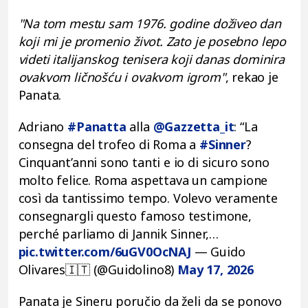
"Na tom mestu sam 1976. godine doživeo dan
koji mi je promenio život. Zato je posebno lepo
videti italijanskog tenisera koji danas dominira
ovakvom ličnošću i ovakvom igrom"
, rekao je
Panata.
Adriano
#Panatta
alla
@Gazzetta_it
: “La
consegna del trofeo di Roma a
#Sinner
?
Cinquant’anni sono tanti e io di sicuro sono
molto felice. Roma aspettava un campione
così da tantissimo tempo. Volevo veramente
consegnargli questo famoso testimone,
perché parliamo di Jannik Sinner,…
pic.twitter.com/6uGV0OcNAJ
— Guido
Olivares🇮🇹 (@Guidolino8)
May 17, 2026
Panata je Sineru poručio da želi da se ponovo