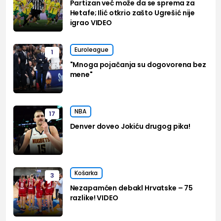
Partizan već može da se sprema za
Hetafe; Ilić otkrio zašto Ugrešić nije
igrao VIDEO
Euroleague
1
"Mnoga pojačanja su dogovorena bez
mene"
NBA
17
Denver doveo Jokiću drugog pika!
Košarka
3
Nezapamćen debakl Hrvatske – 75
razlike! VIDEO