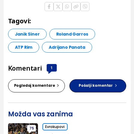
Tagovi:
Janik Siner
Roland Garros
ATP Rim
Adrijano Panata
Komentari
1
Pogledaj komentare
Pošalji komentar
Možda vas zanima
Evrokupovi
75