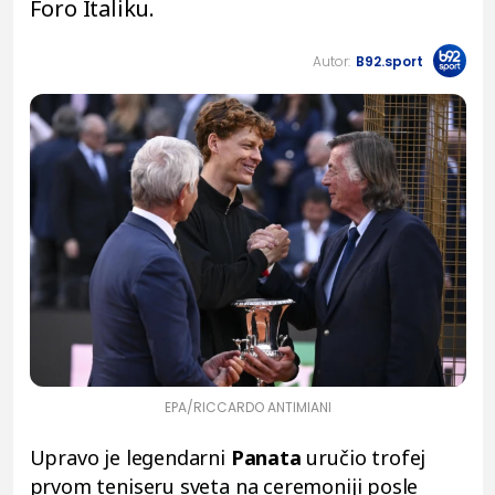
Foro Italiku.
Autor:
B92.sport
EPA/RICCARDO ANTIMIANI
Upravo je legendarni
Panata
uručio trofej
prvom teniseru sveta na ceremoniji posle