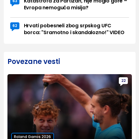
Katastrofa za Partizan, nije moglo gore –
63
Evropa nemoguća misija?
Hrvati pobesneli zbog srpskog UFC
62
borca: "Sramotno i skandalozno!" VIDEO
Povezane vesti
22
Roland Garros 2026