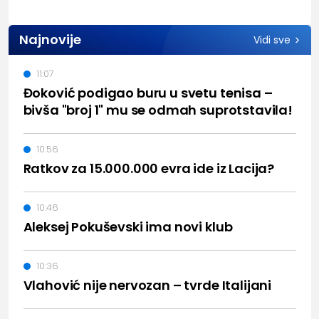
Najnovije
Vidi sve
11:07
Đoković podigao buru u svetu tenisa –
bivša "broj 1" mu se odmah suprotstavila!
10:56
Ratkov za 15.000.000 evra ide iz Lacija?
10:46
Aleksej Pokuševski ima novi klub
10:36
Vlahović nije nervozan – tvrde Italijani