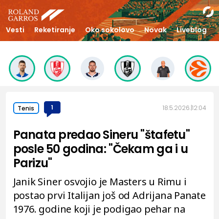
Vesti
Reketiranje
Oko sokolovo
Novak
Liveblog
1
18.5.2026.
12:04
Tenis
Panata predao Sineru "štafetu"
posle 50 godina: "Čekam ga i u
Parizu"
Janik Siner osvojio je Masters u Rimu i
postao prvi Italijan još od Adrijana Panate
1976. godine koji je podigao pehar na