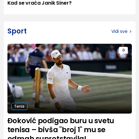
Kad se vraća Janik Siner?
Sport
Vidi sve
0
Tenis
Đoković podigao buru u svetu
tenisa – bivša "broj 1" mu se
odmah suprotstavila!