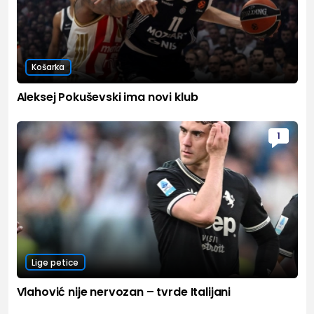
Košarka
Aleksej Pokuševski ima novi klub
1
Lige petice
Vlahović nije nervozan – tvrde Italijani