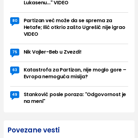
Lukasenu..." VIDEO
Partizan već može da se sprema za
80
Hetafe; Ilić otkrio zašto Ugrešić nije igrao
VIDEO
Nik Vajler-Beb u Zvezdi!
75
Katastrofa za Partizan, nije moglo gore –
63
Evropa nemoguća misija?
Stanković posle poraza: "Odgovornost je
49
na meni"
Povezane vesti