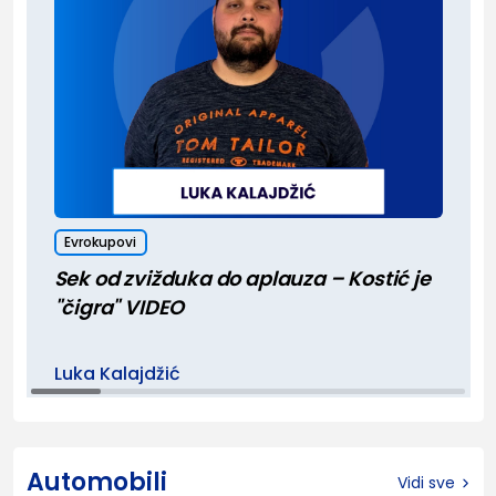
Evrokupovi
Sek od zvižduka do aplauza – Kostić je
"čigra" VIDEO
Luka Kalajdžić
Automobili
Vidi sve