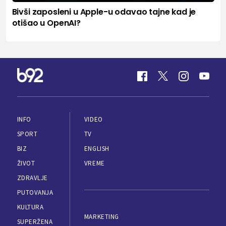
Bivši zaposleni u Apple-u odavao tajne kad je
otišao u OpenAI?
INFO
VIDEO
SPORT
TV
BIZ
ENGLISH
ŽIVOT
VREME
ZDRAVLJE
PUTOVANJA
KULTURA
MARKETING
SUPERŽENA