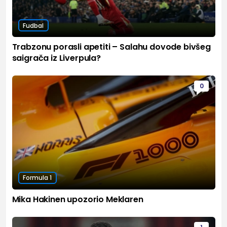
Fudbal
Trabzonu porasli apetiti – Salahu dovode bivšeg
saigrača iz Liverpula?
0
Formula 1
Mika Hakinen upozorio Meklaren