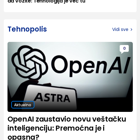
da vozite: Tehnologija je već tu
Tehnopolis
Vidi sve
0
Aktuelno
OpenAI zaustavio novu veštačku
inteligenciju: Premoćna je i
opasna?