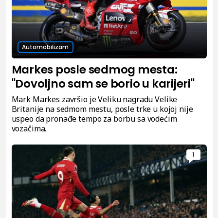
Automobilizam
Markes posle sedmog mesta:
"Dovoljno sam se borio u karijeri"
Mark Markes završio je Veliku nagradu Velike
Britanije na sedmom mestu, posle trke u kojoj nije
uspeo da pronađe tempo za borbu sa vodećim
vozačima.
1