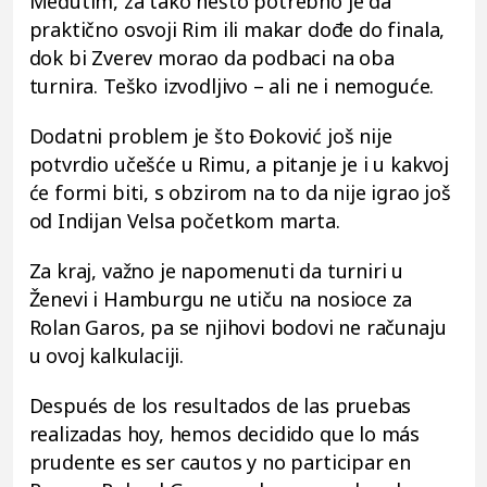
Međutim, za tako nešto potrebno je da
praktično osvoji Rim ili makar dođe do finala,
dok bi Zverev morao da podbaci na oba
turnira. Teško izvodljivo – ali ne i nemoguće.
Dodatni problem je što Đoković još nije
potvrdio učešće u Rimu, a pitanje je i u kakvoj
će formi biti, s obzirom na to da nije igrao još
od Indijan Velsa početkom marta.
Za kraj, važno je napomenuti da turniri u
Ženevi i Hamburgu ne utiču na nosioce za
Rolan Garos, pa se njihovi bodovi ne računaju
u ovoj kalkulaciji.
Después de los resultados de las pruebas
realizadas hoy, hemos decidido que lo más
prudente es ser cautos y no participar en