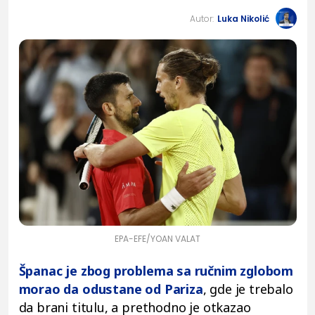
Autor:
Luka Nikolić
EPA-EFE/YOAN VALAT
Španac je zbog problema sa ručnim zglobom
morao da odustane od Pariza
, gde je trebalo
da brani titulu, a prethodno je otkazao