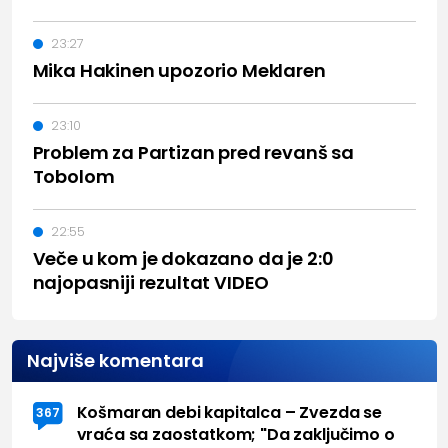
23:27
Mika Hakinen upozorio Meklaren
23:10
Problem za Partizan pred revanš sa
Tobolom
22:55
Veče u kom je dokazano da je 2:0
najopasniji rezultat VIDEO
Najviše komentara
Košmaran debi kapitalca – Zvezda se
367
vraća sa zaostatkom; "Da zaključimo o