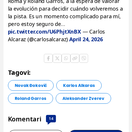
Roma y Roland Garros, a la espera de valorar
la evolución para decidir cuándo volveremos a
la pista. Es un momento complicado para mí,
pero estoy seguro de…
pic.twitter.com/U6PhjtXnBX
— Carlos
Alcaraz (@carlosalcaraz)
April 24, 2026
Tagovi:
Novak Đoković
Karlos Alkaras
Roland Garros
Aleksander Zverev
Komentari
14