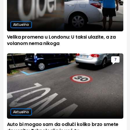
Aktuelno
Velika promena u Londonu: U taksi ulazite, a za
volanom nema nikoga
7
Aktuelno
Auto bi mogao sam da odluči koliko brzo smete