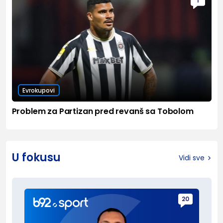
1
Evrokupovi
Problem za Partizan pred revanš sa Tobolom
U fokusu
Vidi sve
20