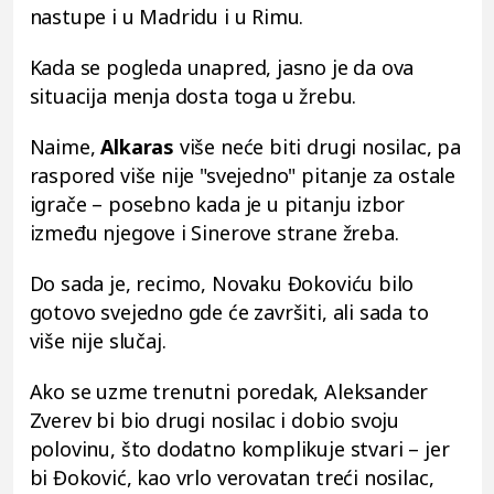
nastupe i u Madridu i u Rimu.
Kada se pogleda unapred, jasno je da ova
situacija menja dosta toga u žrebu.
Naime,
Alkaras
više neće biti drugi nosilac, pa
raspored više nije "svejedno" pitanje za ostale
igrače – posebno kada je u pitanju izbor
između njegove i Sinerove strane žreba.
Do sada je, recimo, Novaku Đokoviću bilo
gotovo svejedno gde će završiti, ali sada to
više nije slučaj.
Ako se uzme trenutni poredak, Aleksander
Zverev bi bio drugi nosilac i dobio svoju
polovinu, što dodatno komplikuje stvari – jer
bi Đoković, kao vrlo verovatan treći nosilac,