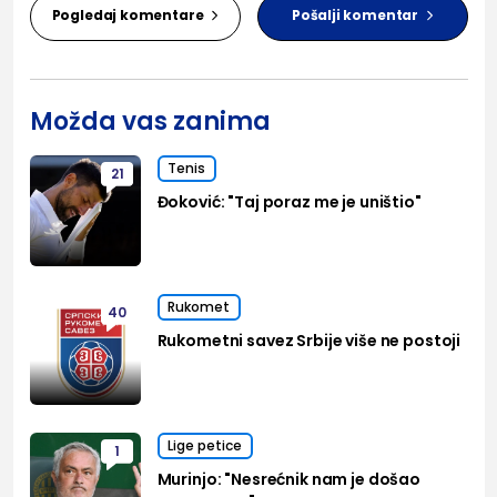
Pogledaj komentare
Pošalji komentar
Možda vas zanima
Tenis
21
Đoković: "Taj poraz me je uništio"
Rukomet
40
Rukometni savez Srbije više ne postoji
Lige petice
1
Murinjo: "Nesrećnik nam je došao