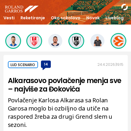
Vesti
Reketiranje
Oko sokolovo
Novak
Liveblog
14
24.4.2026.
19:15
LUD SCENARIO
Alkarasovo povlačenje menja sve
– najviše za Đokovića
Povlačenje Karlosa Alkarasa sa Rolan
Garosa moglo bi ozbiljno da utiče na
raspored žreba za drugi Grend slem u
sezoni.