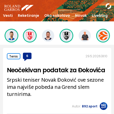
Vesti
Reketiranje
Oko sokolovo
Novak
Liveblog
6
29.5.2026.
8:10
Tenis
Neočekivan podatak za Đokovića
Srpski teniser Novak Đoković ove sezone
ima najviše pobeda na Grend slem
turnirima.
Autor:
B92.sport