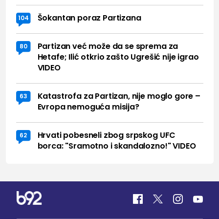
Šokantan poraz Partizana
104
Partizan već može da se sprema za
80
Hetafe; Ilić otkrio zašto Ugrešić nije igrao
VIDEO
Katastrofa za Partizan, nije moglo gore –
63
Evropa nemoguća misija?
Hrvati pobesneli zbog srpskog UFC
62
borca: "Sramotno i skandalozno!" VIDEO