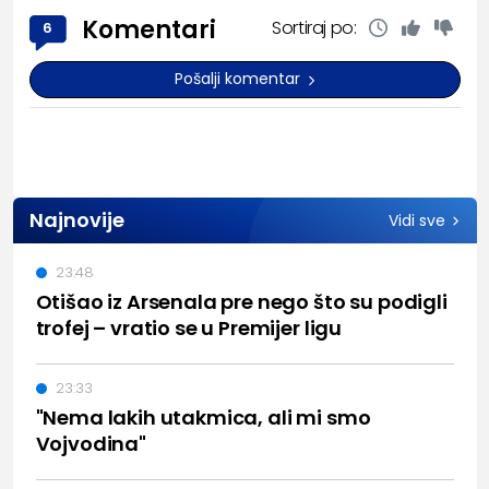
Komentari
Sortiraj po:
6
Pošalji komentar
Najnovije
Vidi sve
23:48
Otišao iz Arsenala pre nego što su podigli
trofej – vratio se u Premijer ligu
23:33
"Nema lakih utakmica, ali mi smo
Vojvodina"