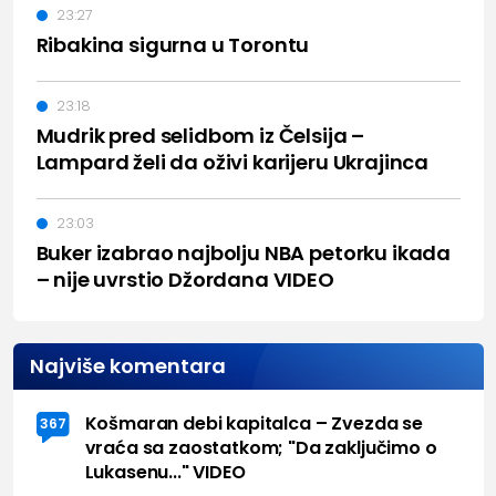
23:27
Ribakina sigurna u Torontu
23:18
Mudrik pred selidbom iz Čelsija –
Lampard želi da oživi karijeru Ukrajinca
23:03
Buker izabrao najbolju NBA petorku ikada
– nije uvrstio Džordana VIDEO
Najviše komentara
Košmaran debi kapitalca – Zvezda se
367
vraća sa zaostatkom; "Da zaključimo o
Lukasenu..." VIDEO