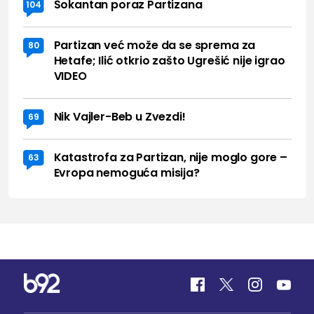
Šokantan poraz Partizana
104
Partizan već može da se sprema za
80
Hetafe; Ilić otkrio zašto Ugrešić nije igrao
VIDEO
Nik Vajler-Beb u Zvezdi!
69
Katastrofa za Partizan, nije moglo gore –
63
Evropa nemoguća misija?