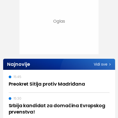
Najnovije
Vidi sve
15:45
Preokret Sitija protiv Madriđana
15:30
Srbija kandidat za domaćina Evropskog
prvenstva!