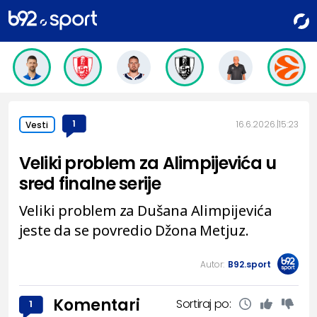
1
16.6.2026.
15:23
Vesti
Veliki problem za Alimpijevića u
sred finalne serije
Veliki problem za Dušana Alimpijevića
jeste da se povredio Džona Metjuz.
Autor:
B92.sport
Komentari
Sortiraj po:
1