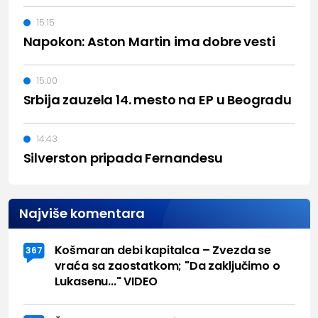
15:15
Napokon: Aston Martin ima dobre vesti
15:00
Srbija zauzela 14. mesto na EP u Beogradu
14:43
Silverston pripada Fernandesu
Najviše komentara
Košmaran debi kapitalca – Zvezda se
367
vraća sa zaostatkom; "Da zaključimo o
Lukasenu..." VIDEO