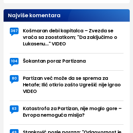
Najviše komentara
Košmaran debi kapitalca – Zvezda se
367
vraća sa zaostatkom; "Da zaključimo o
Lukasenu..." VIDEO
Šokantan poraz Partizana
104
Partizan već može da se sprema za
80
Hetafe; Ilić otkrio zašto Ugrešić nije igrao
VIDEO
Katastrofa za Partizan, nije moglo gore –
63
Evropa nemoguća misija?
Stanković posle poraza: "Odgovornost je
49