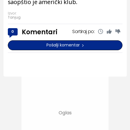
saopštio je američki klub.
Izvor:
Tanjug
Komentari
Sortiraj po:
0
Pošalji komentar