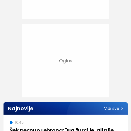
Najnovije
Vidi sve
10:45
Šek pecnuo Lebrona: "Na žurci je, ali nije