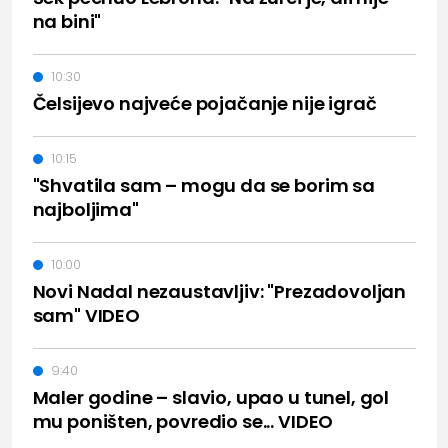
na bini"
10:30
Čelsijevo najveće pojačanje nije igrač
10:15
"Shvatila sam – mogu da se borim sa
najboljima"
10:00
Novi Nadal nezaustavljiv: "Prezadovoljan
sam" VIDEO
9:40
Maler godine – slavio, upao u tunel, gol
mu poništen, povredio se... VIDEO