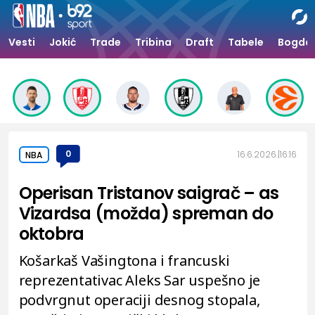
Vesti
Jokić
Trade
Tribina
Draft
Tabele
Bogdan
0
16.6.2026.
16:16
NBA
Operisan Tristanov saigrač – as
Vizardsa (možda) spreman do
oktobra
Košarkaš Vašingtona i francuski
reprezentativac Aleks Sar uspešno je
podvrgnut operaciji desnog stopala,